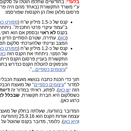
בלעדי
: בחודשיים שחלפו הוטלו על סלקום 2 קנסות בסכומים משמעותיים, קנסות
ע"י משרד התקשורת (באחד מהם היה פרס
פרסום מלא) ואלו הן הקנסות שפורסמו:
קנס של כ-1.5 מיליון ש"ח (
מפורט כא
ב"עמוד ‏עיקרי ‏פרטי ‏התכנית". נית
בקנס
לא ראוי
ובספק אם הוא חוקי.
(
כאן
), עתירה, שטרם הסתיים הדיון
המצב וציינתי שלהערכתי סלקום תפס
קנס של כ-1.2 מיליון ש"ח (
מפורט כא
‏של ‏המנוי. ניתחתי את הקנס הזה
כאן
התקשורת בעניין פרסום הקנס הייתה
והנימוקים להטלת הקנס כנדרש בחו
"
עיצומים כספיים...
".
תוך כדי הכנת כתבה בנושא מועצת הכבלים ו
למדור "
עיצומים כספיים
הזה
יש כאן
). לפתע, ראיתי במדור זה
דיווח
כשסלקום היא חברת תקשורת,
שבכלל לא 
כרגע כאן).
עצמה אודות הקנס הוא 25.9.16 (ההודעה
ו
היא כאן
). כלומר, מדובר בקנס שהוטל על