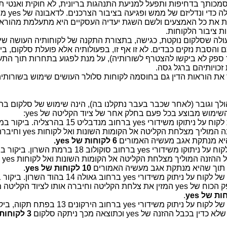
סמכותך בדחיפות ותפעל למניעת התנהגות בריונית, לא חוקית ואנטי 
 כדי ונדליזם של ממש ופגיעה בציבור הצרכנים. לדאבונה של
yes
מת
את כל האמצעים ולשם השגת יעדיה העסקיים היא מתעלמת מהוראות
ת ציבור הלקוחות.
ולה שסלקום נוקטת, כגישה, בתצורת התקנה של לקוחותיה העושה שי
הסבת נזקים כבדים. לא זו אף זו, בפעולותיה אלא פועלת סלקום, ביוד
ספק לא ביקשו להצטרף לשורותיה), על מנת לפגוע בתחרות תוך הת
זכויותיהם ברגל גסה.
את הוראות הדין גם בחוסמה לקוחות סלולר העושים שימוש בשורותיה
לך וגובר (לאחר שכבר בעבר נתקלנו בה), הינה שימוש של סלקום ב
השימוש מבוצע בכל פעם בחלק אחר של ציוד הקליטה של
yes
:
yes
ברחוב מנדבליט 15 בהרצליה. בי
ה המוליך מצלחת הקליטה אל הקומות השונות ואל לקוחות
yes
וחיברה
היא מנתקת אגב מעשיה האמורים
6 לקוחות של
yes
.
yes
ברחוב סוקולוב 18 ברמת השרון. ביקו
ל ההזנה המוליך מצלחת הקליטה אל הקומות השונות ואל לקוחות
yes
ו
 תוך שהיא מנתקת אגב מעשיה האמורים
10 לקוחות של
yes
.
yes
ברחוב גאולה 14 בהוד השרון. בי
ק הכוח של
yes
המזין את צלחת הקליטה וחיברה אותו לציוד הקליטה 
.
yes
yes
ברחוב הירקונים 13 בפתח תקו
שלא כדין בכבל ההזנה של
yes
וכתוצאה מכך ניתקה סלקום
3 לקוחות של