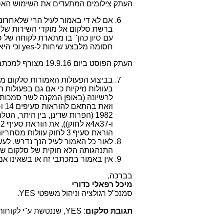
העתק צילומים המתעדים את השימוש ה
אם לא די באמור לעיל הרי שלאחרונ
ברשת סלקום אל מוקדי השירות של
עם סיון כהן" בו מתארת לקוחה של 
חסומה מלבצע שיחות ל-
yes
וכי הי
העתק הפוסט ביום 19.9.16 מצורף למכתב זה כנספח א'.
בביצוע הפעולות האמורות סלקום מפר
לרשיונה (באופן המקנה לשר סמכות ל
הוראת סעיף 3 לחוק עוולות מסחריות, תשנ"ט – 1999.
לאור כל האמור לעיל הנך נדרש, לע
התנהגותה הלא חוקית של סלקום שי
אין באמור במכתבי זה או בשאינו אמו
בברכה,
מיכל רפאלי כדורי
סמנכ"ל רגולציה וניהול משפטי YES.
תגובת סלקום
: YES, שננטשת ע"י לקוחותיה, לחוצה מהצלחת סלקוםtv".