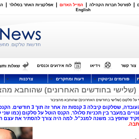
|
|
|
|
לפורטל חברות הקהילה
המייל האדום
אפלקציות האתר בסלולר
הר
English
צור קשר
וידיאו
לוח אירועים וכנסים
שאלות ותשו
פורומים וביטקוין
דעות ומחקרים
צרכנות
 (שלישי בחודשים האחרונים) שהוחבא מהצ
 על סלקום (שלישי בחודשים האחרונים) שהוחבא מהציבור
משרד התקשורת החביא מהציבור את העובדה, שסלקום קיבלה 3 קנסו
ית מנויים במעבר בין תכניות סלולר. הקנס הוטל על סלקום (כמו שני ק
פקיד שחפץ בו: משנה למנכ"ל. למה היה צורך להסתיר את עצם 
תבה.