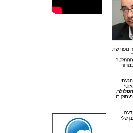
שה‏ מפורשת
 ההחלטה
במדור
הגעתי
מצב הכאוטי
הסלולר
,
עסוק בו
, כנראה ב-26.9.16 ומועד ההודעה
ן שלי
שבוע טוב לכל
הגולשים באשר
הם!!!