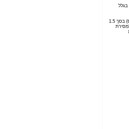
הנאה שהיא מיסודות
בגלל
עבירת השוחד? -
כאן
שערוריית הקנס הענק
(קנס) בסך 1.5
על בזק וחשיפת
למסירת
"תעודת הביטוח" של
נתניהו בתיק 4000 -
כאן
ערוץ 20: "תיק תפור":
אבי וייס חושף את
מחדלי "תיק 4000" -
כאן
התבלבלתם: גיא פלד
הפך את כחלון, גבאי
ואילת לחשודים
המרכזיים בתיק 4000 -
כאן
פצצות בתיק 4000:
האם היו בכלל
התנגדויות למיזוג
בזק-יס? -
כאן