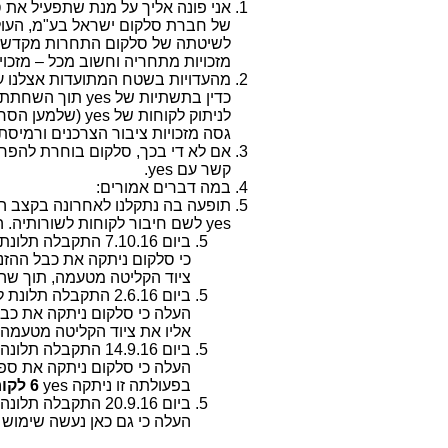
אני פונה אליך על מנת שתפעיל את 
של חברת סלקום ישראל בע"מ, העולה
לשיטתה של סלקום התחרות מקדשת 
מזכויות מתחריה וחשוב מכל – מזכויו
מהעדויות בשטח המתועדות אצלנו ע
כדין בתשתיות של
yes
תוך השחתתם ו
לניתוק לקוחות של
yes
(שלמען הסר 
גסה מזכויות ציבור הצרכנים ורמיסת 
אם לא די בכך, סלקום בוחרת להפר 
קשר עם
yes
.
במה דברים אמורים:
תופעה בה נתקלנו לאחרונה בקצב הו
yes
לשם חיבור לקוחות לשורותיה. 
ביום 7.10.16 התקבלה תלונת לקוח על ניתוקו משידורי
כי סלקום ניתקה את כבל ההזנ
ציוד הקליטה מטעמה, תוך ש
ביום 2.6.16 התקבלה תלונת לקוח על ניתוקו משידורי
העלה כי סלקום ניתקה את כב
אליו את ציוד הקליטה מטעמה
ביום 14.9.16 התקבלה תלונה של לקוח על ניתוק משידורי
העלה כי סלקום ניתקה את ספ
בפעולתה זו ניתקה
yes
6 לקוחות של
ביום 20.9.16 התקבלה תלונה של לקוח על ניתוק משידורי
העלה כי גם כאן נעשה שימוש 