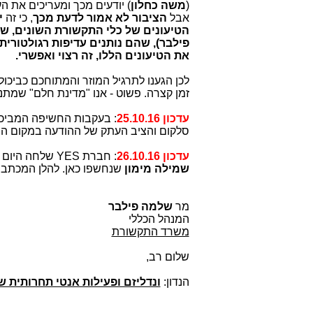
(
משה כחלון
) יודעים מכך ומעריכים את ה
אבל
הציבור לא אמור לדעת מכך
, כי זה
י
הטיעונים של כלי התקשורת השונים, שטו
פילבר), שהם נותנים עדיפות רגולטורית
את הטיעונים הללו, זה רצוי ואפשרי.
לכן הגענו לתרגיל המוזר והמתוחכם כבי
זמן קצרה. פשוט - אנו "מדינת חלם" שמתנ
עדכון 25.10.16
: בעקבות החשיפה המביכ
סלקום והציב העתק של ההודעה במקום הנ
עדכון 26.10.16
: חברת YES שלחה היום מכתב תלונה חריף כנגד סלקום שממשיכה להשתולל, למרות הקנסות של
שמילה מימון
שנחשפו כאן. להלן המכתב המ
26 באוקטובר
מר
שלמה פילבר
המנהל הכללי
משרד התקשורת
שלום רב,
הנדון:
ונדליזם ופעילות אנטי תחרותית 