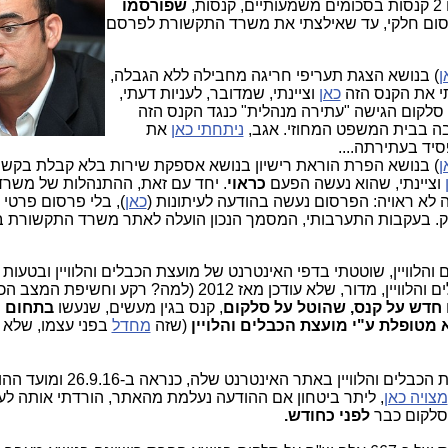
,
שפורסמו
ום חלקי, עד שאילצתי את משרד התקשורת לפרסם
ן
) בנושא ‏הצגת תעריפי‏ חריגה‏ מחבילה ללא ‏הגבלה‏,
חתי את הקנס הזה
כאן
וציינתי, שמדובר, לעניות דעתי,
 סלקום הגישה "עתירה מנהלית" כנגד הקנס הזה
 בה בבית המשפט המחוזי. אגב,
ניתחתי כאן
את
יד בעתירתה....
ן
) בנושא הפרת ‏הוראת ‏רישיון‏ בנושא ‏אספקת ‏שירות‏ בלא ‏קבלת‏ בק
וציינתי, שהוא נעשה הפעם
כראוי
. יחד עם זאת, ההתנהלות של משרד
 לא ראויה: הפרסום נעשה בהודעה לעיתונות (
כאן
), בלי פרסום פרטי
ק. בעקבות התערבותי, המסמך הנכון הועלה לאתר משרד התקשורת 
הלוויין, שוטטתי בדפי האינטרנט של מועצת הכבלים והלוויין ובטעות 
" של מועצת הכבלים והלוויין, מדור, שלא עודכן מאז 2012 (למה? רקע וחשיפת ה
 חדש על קנס, שהוטל על סלקום
, קנס בגין מעשים, שנעשו
בתחום 
מטופלת ע"י מועצת הכבלים והלויין
(שזה
מחדל
בפני עצמו, שלא נ
המדובר בהודעה, שעלתה בחלק של מועצת הכבלים והלוויין באתר האינטרנט שלה
מצויה כאן
, ליתר ביטחון אם ההודעה נעלמת מהאתר, הורדתי אותה לענ
 סלקום כבר
לפני כחודש.