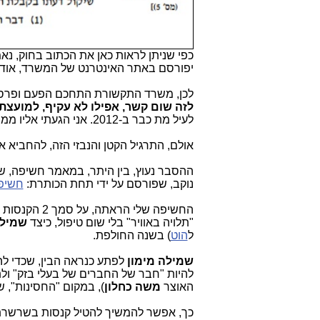
כפי שניתן לראות כאן את הכתוב בחוק, נ
יפורסם באתר האינטרנט של המשרד, אודות
לכן, משרד התקשורת התחכם הפעם ופרסם 
לזה שום קשר, אפילו לא עקיף, למועצת ה
לעיל מת כבר ב-2012. אני הגעתי אליו ממש במקרה.
אולם, התרגיל הקטן והנבזי הזה, להחביא 
ההסבר נעוץ, בין היתר, במאמר חשיפה, 
נוקב, שפורסם על ידי תחת הכותרת:
חשיפה
החשיפה שלי 
"תלויה באוויר" בלי שום טיפול, כיצד
שמילה
ל
הוט
) בשנה החולפת.
שמילה מימון
לפתע כנראה הבין, שכדי ל
להיות "חבר של החברים של בעלי בזק" ול
האוצר
משה כחלון
), במקום "החסינות", ש
כך, אפשר להמשיך להטיל קנסות בשרשרת 