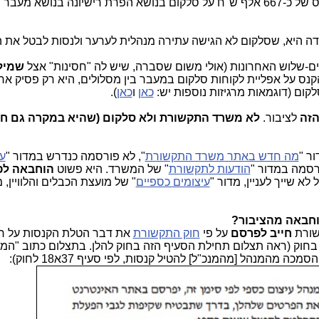
הטיל קנס של כ-667 אלף ש"ח על סלקום בנושא הפרת רישיונה ‏בנושא‏ מעבר ‏
ה היא, שסלקום לא הגישה עתירה מנהלית לערער ולנסות לבטל את ה
ם-שלוש האחרונות (אולי משום שסברה, שיש לה "חסינות" אצל
שמיל
קנס על אפליית לקוחות סלקום במעבר בין מסלולים, היא רק פסיק אח
ום (דוגמאות מרגיזות נוספות יש:
כאן
ו
כאן
).
הזה
לציבור.
לא משרד התקשורת ולא סלקום (שהיא במקרה גם ח
ר "
מה חדש באתר משרד התקשורת
", לא פורסמה כנדרש במדור "
עי
סמה במדור "
הודעות לתקשורת
" של המשרד. היא פשוט
הוחבאה לפ
 שייך לעניין, מדור "
עיצומים כספיים
" של מועצת הכבלים והלוויין,
וחבאה מהציבור?
שורת
חייב לפרסם
על פי
חוק התקשורת
את דבר הטלת הקנסות על ח
חוק (ראה תצלום תחילת הסעיף הזה בחוק להלן. בתצלום כתוב "המנ
 מהמנהל [מהמנכ"ל] להטיל קנסות, לפי סעיף 37א18 לחוק):