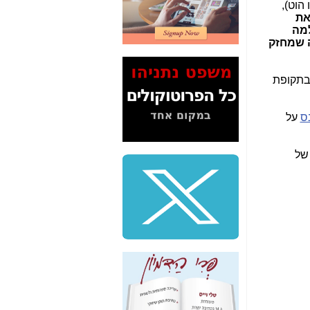
הוט),
2" על תעלולי השר
את
משה כחלון -
כאן
למה
 שמחזק
המשך חשיפת הבלוף
ששמו "מהפיכת
הסלולר" ואיך מסרסים
 בתקופת
את הנתונים לציבור -
כאן
ס
על
סיכום ביקור בסיליקון
ואלי - למה 3 הגדולות
משקיעות ומפתחות
באותם תחומים -
כאן
שלמה פילבר (עד
לאחרונה מנכ"ל משרד
התקשורת) - עד
מדינה? הצחקתם
אותי! -
כאן
"יש אפליה בחקירה"?
חשיפה: למה השר
משה כחלון לא נחקר
עד היום? -
כאן