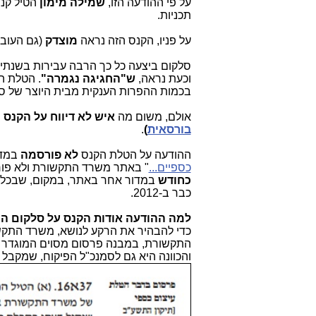
על פי ההודעה הזו,
שמילה מימון
‏תכניות.
על פניו, הקנס הזה נראה
מוצדק
(גם העובד
סלקום ביצעה כל כך הרבה עבירות בשנתיי
וכעת נראה,
ש"החגיגה נגמרה"
. הטלת ה
בכמות ההפרות הענקית מבית היוצר של סלק
אולם, משום מה
איש לא דיווח על הקנס 
בורסאית
)
.
ההודעה על הטלת הקנס
לא פורסמה
במדו
כספיים...
" באתר משרד התקשורת ולא פור
כחודש
במדור אחר באתר, במקום, שבכלל לא
כבר ב-2012.
למה ההודעה אודות הקנס על סלקום ה
כדי להבהיר את הרקע לנושא, משרד התק
התקשורת, במבנה פרסום מסוים המוגדר ב
והכוונה היא גם לסמנכ"ל הפיקוח, שמקבל הסמכה