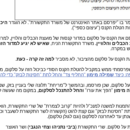
אמר בו "יפרסם באתר האינטרנט של משרד התקשורת". לא הוגדר
היכן
 הטלת הקנס ("עיצום כספי").
את הקנס על סלקום במדור קנסות של מועצת הכבלים והלויין, למר
כבלים והלוויין.
משרד התקשורת הניח,
שאיש לא יגיע למדור הז
את הקנס על סלקום מהציבור, לא מסביר
למה זה קרה - כעת
.
שפרסמתי ממש במקביל להטלת הקנס הסודי כביכול הזה על סלקום, מ
: כיצד
שמילה מימון
"החליף צד" והחל לתת "חסינות לבזק" כדי ל
הראתה, על סמך 2 הקנסות על סלקום, שכן פורסמו, ובהמשך ל"מריחת" תלונה שלי בעניין בזק,
 מימון
"הפך את עורו"
והחל להתנכל לסלקום,
במקום מה שעשה ל
התמנות למשנה למנכ"ל ולהיות "קרוב לצמרת" של שרי התקשורת, הוא
תת "חסינות לבזק" וגם קצת להוט (הקשורה לשר התקשורת לשעבר וכי
נתן עד לאחרונה לסלקום (וגם לגולן טלקום).
על סלקום. שרי התקשורת (
ביבי
נתניהו
ו
צחי הנגבי
) ושר האוצר