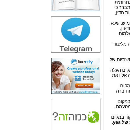
תחרותית
חשיפת חשד לשחיתות
ברר כי
הדומה לזו של "תיק
 הדין,
4000" אך בתחום
הסלולר -
כאן
מוש, שלא
עין,
חשיפת מה שלא
עלמות
רוצים שתדעו בעניין
פריסת אנלימיטד
 מליצור
(בניחוח בלתי נסבל) -
כאן
תשתיות של
חשיפה: איוב קרא
אישר לקבוצת סלקום
קור במקום העלה
בדיוק מה שביבי אישר
 אליו את
ל-Yes ולבזק -
כאן
ר במקום
האם השר איוב קרא
חיברה
היה צריך בכלל לחתום
על האישור, שנתן
קור במקום
לקבוצת סלקום? -
כאן
מטעמה.
האם ביבי וקרא קבלו
ה, ביקור במקום
בכלל תמורה עבור
.
yes
ההטבות הרגולטוריות
שנתנו לסלקום? -
כאן