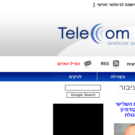
|
שמה לניוזלטר חודשי
RSS
המייל האדום
בות
בקהילה
לגיקים
יבור
ת זה אחר זה תוך 3 חודשים. הקנס השלישי
ודמיו)
הטלת