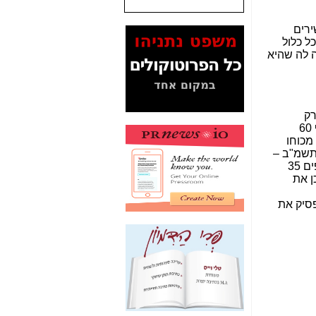
המסמכים בנושא בזק-
רים
Yes (תיק 4000)
הכל כלול
מוכיחים "תפירת תיק"
 לה שהיא
לאיש הלא נכון! -
כאן
עובדות ומסמכים
המוסתרים מהציבור:
האם ביבי כשר
רק
תקשורת עזר לקב'
בעוולות נזיקיות כי אם גם בפעולות המהוות עבירות פליליות. כך, מפרה סלקום, בין היתר, את הוראות סעיף 60
בזק? -
כאן
מכוחו
ג(ב) לחוק התקשורת , התשמ"ב –
מה מקור ה-Fake
1982 (הפרות שדינן, בין היתר, הטלת קנסות כקבוע בחוק כמו גם עיצומים כספיים (בהתאם להוראות סעיפים 35
News שהביא לתפירת
נים) וכן את
תיק לביבי והעלמת
החשודים הנכונים -
כאן
פסיק את
אחת הרגליים של "תיק
4000 התפור"
התמוטטה היום
בניצחון (כפול) של בזק
-
כאן
איך כתבות מפנקות
הפכו לפתע לטובת