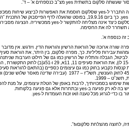
אסור שעשתה סלקום בתשתית
yes
מצ"ב כנספחים א' – ד'.
ה התברר ל-
yes
שסלקום חוסמת את האפשרות לביצוע שיחות ממכשי
yes
. כך ביום 19.9.16, בפוסט שהועלה לדף הפייסבוק של התכנית "
סלקום כיצד אינה מצליחה להתקשר ל-
yes
ממכשיריה. הנציגה מסבירה
א תשחרר לה את החסימה.
ה שורה ארוכה של הוראות הרשיון והוראות הדין. ויודגש. אין מדובר 
ביטול, הגבלה והתליה של הרשיון כמו גם של חילוט הערבות שניתנה 
וזאת בהתאם להוראות סעיפים 14 ו-15 לו), את הוראות סעיפים 11, 11א, 29 ו-51
ו-37א4א לחוק)), את הוראת סעיף 452 לחוק העונשין, תשל"ז – 1977 (עבירה שדינה מאסר שלוש ש
שות שימוש בסמכויותיך, לרבות באופן של הטלת עיצומים, על מנת לה
ש בה לא רק פגיעה ב-
yes
ובתחרות אלא גם פגיעה בלקוחות.
ר בו כדי לגרוע מכל טענה ו/או זכות העומדות ל-
yes
.