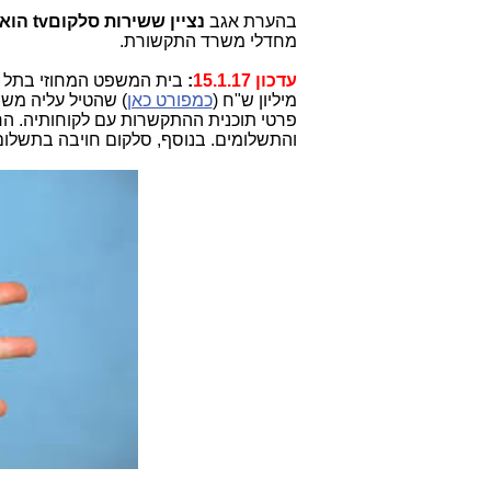
בהערת אגב
נציין ששירות סלקוםtv הוא שירות לא חוקי
מחדלי משרד התקשורת.
עדכון 15.1.17
:
בית המשפט המחוזי בתל 
מיליון ש"ח (
כמפורט כאן
) שהטיל עליה מש
פרטי תוכנית ההתקשרות עם לקוחותיה. הרישי
והתשלומים. בנוסף, סלקום חויבה בתשלום הוצאות בסך 20,000 ש"ח. בהחלט 