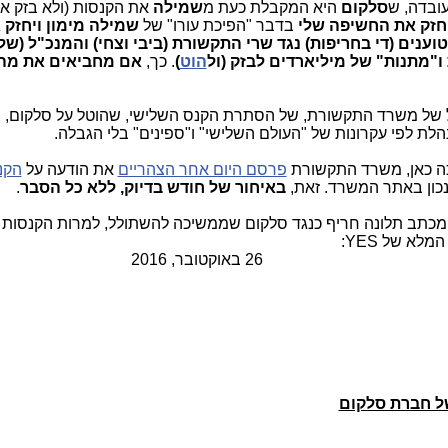
עובדה, ש
סלקום
היא המקבלת כעת מ
שמילה
את הקנסות (ולא בזק או 
חזק את החשיפה שלי
בדבר "הפיכת עורו" של
שמילה מימון ויחזק 
ענים (די בחריפות) נגד שרי התקשורת (ביבי וצחי) והמנכ"ל (ש
 ו"מתנות" של מיליארדים לבזק (ול
הוט
)
. כך,
אם מחביאים את מה
כול של משרד התקשורת, של הסתרת הקנס השלישי, שהוטל על סלקום,
הלת לפי עקרונות של "העולם השלישי" ו"ספינים" בלי הגבלה.
ה כאן, משרד התקשורת
פרסם היום אחר הצהריים
את הודעה על
הקנ
כון באתר המשרד. זאת,
באיחור של
חודש בדיוק, ללא כל הסבר
.
לא של YES:
, 2016
של חברת סלקום