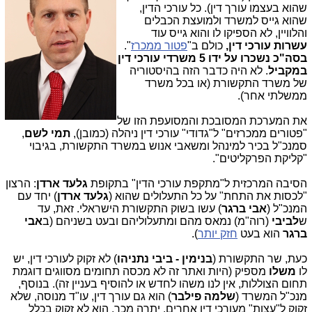
שהוא בעצמו עורך דין). כל עורכי הדין,
שהוא גייס למשרד ולמועצת הכבלים
והלוויין, לא הספיקו לו והוא גייס עוד
עשרות עורכי דין,
כולם ב"
פטור ממכרז
".
בסה"כ נשכרו על ידו 5 משרדי עורכי דין
במקביל
. לא היה כדבר הזה בהיסטוריה
של משרד התקשורת (או בכל משרד
ממשלתי אחר).
את המערכת המסובכת והמסועפת הזו של
"פטורים ממכרזים" ל"גדודי" עורכי דין ניהלה (כמובן),
תמי לשם
,
סמנכ"ל בכיר למינהל ומשאבי אנוש במשרד התקשורת, בגיבוי
"קליקת הפרקליטים".
הסיבה המרכזית ל"מתקפת עורכי הדין" בתקופת
גלעד ארדן
: הרצון
"לכסות את התחת" על כל התעלולים שהוא (
גלעד ארדן
) יחד עם
המנכ"ל (
אבי ברגר
) עשו בשוק התקשורת הישראלי. זאת, עד
ש
לביבי
(רוה"מ) נמאס מהם ומתעלוליהם ובעט בשניהם (ב
אבי
ברגר
הוא בעט
חזק יותר
).
כעת, שר התקשורת (
בנימין - ביבי נתניהו
) לא זקוק לעורכי דין, יש
לו
משלו
מספיק (היות ואתר זה לא מכסה תחומים מסווגים דוגמת
תחום הצוללות, אין לנו משהו לחדש או להוסיף בעניין זה). בנוסף,
מנכ"ל המשרד (
שלמה פילבר
) הוא גם עורך דין, עו"ד מנוסה, שלא
זקוק ל"עצות" מעורכי דין אחרים. יתרה מכך, הוא לא זקוק בכלל