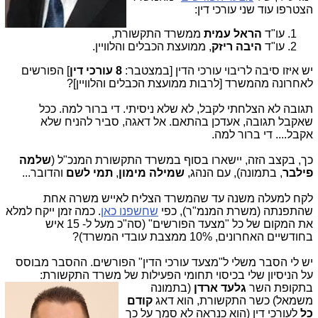
הצטרפו עוד שני עורכי דין:
עו"ד
הראל עמית
ממשרד התקשורת,
עו"ד
היבה ריזק
, ממועצת הכבלים והלוויין.
יש איזו סיבה לריבוי עורכי הדין [במצטבר:
8 עורכי דין
] הפורשים
לאחרונה מהמשרד [לרבות ממועצת הכבלים והלוויין]?
תגובה לא הצלחתי לקבל, לא שלא ניסיתי. די ברור למה. ככל
שאקבל תגובה, אעדכן בהתאם. אל דאגה, סביר להניח שלא
אקבל.... די ברור למה.
כך, בקצב הזה, יישארו בסוף במשרד התקשורת המנכ"ל (
שלמה
פילבר
, בתמונה), עם הנהג,
שמילה מימון
,
תמי לשם
והדובר...
לקח למעלה משנה עד שהמשרד הצליח לאייש משרה אחת
שהתפנתה (משרת המנמ"ר), כפי
שחשפנו כאן
. כמה זמן ייקח למלא
את המקום של כל "מצעד הפורשים" (סה"כ מעל ל- 15 איש
בחודשיים האחרונים, 10% ממצבת עובדי המשרד)?
יש לי הסבר משלי ל"מצעד עורכי הדין" הפורשים. ההסבר מבוסס
על הניסיון שלי בכיסוי תחומי הפעילות של משרד התקשורת:
בתקופת השר
גל
עד ארדן
(בתמונה
משמאל) כשר התקשורת, הוא דאג
קודם
כל
לעורכי דין (הוא כנראה לא סמך על כך