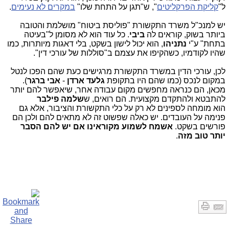
ל"
קליקת הפרקליטים
", ש"תגן על התחת שלו"
במקרים לא נעימים
.
יש למנכ"ל משרד התקשורת "פוליסת ביטוח" מושלמת והטובה
ביותר בשוק, קוראים לה
ביבי
. כל עוד הוא לא מסומן ל"בעיטה
בתחת" ע"י
נתניהו
, הוא יכול לישון בשקט, בלי דאגות מיותרות, כמו
שהיו לקודמיו, כשהקיפו את עצמם ב"סוללות של עורכי דין".
לכן, עורכי הדין במשרד התקשורת מרגישים כעת שהם הפכו לנטל
במקום לנכס (כמו שהם היו בתקופת
גלעד ארדן
-
אבי ברגר
).
מכאן, הם כנראה מחפשים מקום עבודה אחר, שיאפשר להם יותר
להתבטא ולהתקדם מקצועית. הם רואים, ש
שלמה
פילבר
הוא מומחה לספינים לא רק על כלי התקשורת והציבור, אלא גם
פנימה על העובדים. יש כאלה שפשוט זה לא מתאים להם ולכן הם
פורשים בשקט.
אשמח לשמוע מקוראינו אם יש להם הסבר
יותר טוב מזה
.