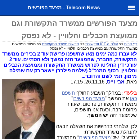
Telecom News - מצעד הפורשים...
מצעד הפורשים ממשרד התקשורת וגם
ממועצת הכבלים והלוויין - לא נפסק
דף הבית
>>
עולם ה-ICT ותקשורת
>>
חדשות משרד התקשורת
>> מצעד הפורשים
ממשרד התקשורת וגם ממועצת הכבלים והלוויין - לא נפסק
לא עברו כמה ימים מאז שחשפנו פרישת עוד 2 בכירים ממשרד
התקשורת, התברר, שהמצעד הזה נמשך ולא הסתיים. עוד 2
עורכי דין החליטו לפרוש ממשרד התקשורת וממועצת הכבלים
והלוויין. בסוף המנכ"ל (שלמה פילבר) יישאר רק עם שמילה
מימון, תמי לשם והדובר...
מאת:
אבי וייס
, 26.11.16, 17:15
בלעדי
: במהלך השבוע החולף
חשפנו
כאן
את המשך "
מצעד הפורשים
"
ממשרד התקשורת, פרסום, שעורר
מהומה רבה, וכעת אנו חושפים,
שלמצעד הזה
יש
המשך
.
לכן, שלחתי בדחיפות את השאלה הבאה
להנהלת משרד התקשורת:
"נודע לי, של"
מצעד הפורשים
" מהמשרד