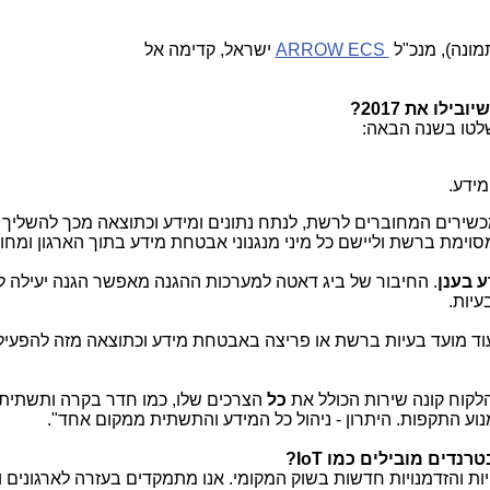
מונה), מנכ"ל
ARROW ECS
ישראל, קדימה אל
לו את 2017?
מידע.
מכשירים המחוברים לרשת, לנתח נתונים ומידע וכתוצאה מכך להשליך 
סוימת ברשת וליישם כל מיני מנגנוני אבטחת מידע בתוך הארגון ומחוצ
 בענן
. החיבור של ביג דאטה למערכות ההגנה מאפשר הגנה יעילה 
עיות.
ד מועד בעיות ברשת או פריצה באבטחת מידע וכתוצאה מזה להפעי
קוח קונה שירות הכולל את
כל
הצרכים שלו, כמו חדר בקרה ותשתית,
נוע התקפות. היתרון - ניהול כל המידע והתשתית ממקום אחד".
נדים מובילים כמו
IoT
?
ת והזדמנויות חדשות בשוק המקומי. אנו מתמקדים בעזרה לארגונים ו