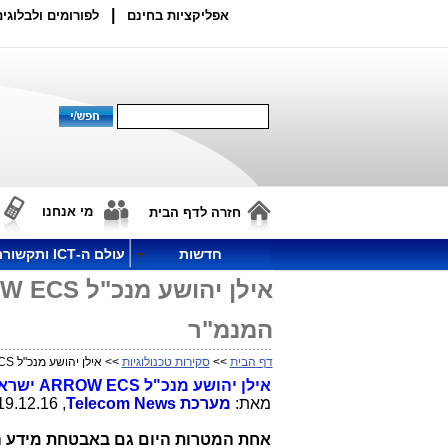
|
אפליקציות בחינם
לפורומים ולבלוגים
מי אנחנו
חזרה לדף הבית
חדשות
עולם ה-ICT ותקשורת
המנמ"ר
דף הבית
>>
סקירות טכנולוגיות
>> אילן יהושע מנכ"ל ARROW ECS ישראל: הטרנדים ל-2017 ואתגרי המנמ"ר
אילן יהושע מנכ"ל
ARROW ECS
ישראל: הטר
מאת:
מערכת
Telecom News
, 19.12.16, 07:40
אחת המטרות היום גם באבטחת מידע ה