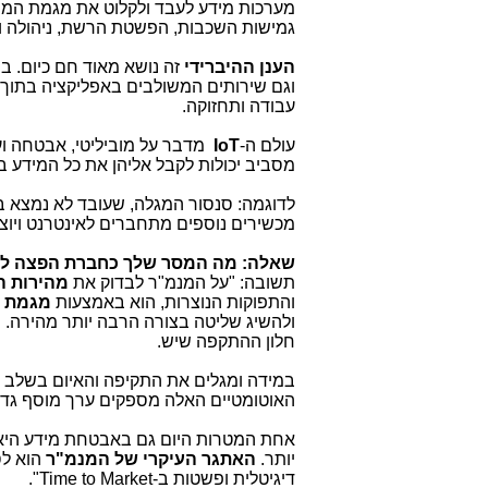
מערכות מידע לעבד ולקלוט את מגמת המה
גמישות השכבות, הפשטת הרשת, ניהולה וח
הענן ההיברידי
זה נושא מאוד חם כיום. בנ
וגם שירותים המשולבים באפליקציה בתוך ע
עבודה ותחזוקה.
עולם ה-
IoT
מדבר על מוביליטי, אבטחה וע
מסביב יכולות לקבל אליהן את כל המידע ב
לדוגמה: סנסור המגלה, שעובד לא נמצא ב
מכשירים נוספים מתחברים לאינטרנט ויוצ
שאלה: מה המסר שלך כחברת הפצה ל
תשובה: "על המנמ"ר לבדוק את
מהירות ה
והתפוקות הנוצרות, הוא באמצעות
מגמת
ולהשיג שליטה בצורה הרבה יותר מהירה. 
חלון ההתקפה שיש.
במידה ומגלים את התקיפה והאיום בשלב מו
האוטומטיים האלה מספקים ערך מוסף גדול 
אחת המטרות היום גם באבטחת מידע היא
יותר.
האתגר העיקרי של המנמ"ר
הוא לס
דיגיטלית ופשטות ב-
Time to Market
".