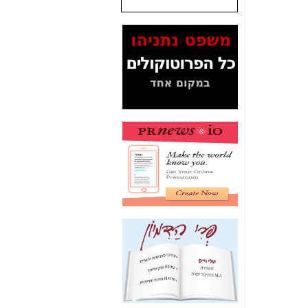
שנתנו לסלקום? -
כאן
המסמכים בנושא בזק-
Yes (תיק 4000)
מוכיחים "תפירת תיק"
לאיש הלא נכון! -
כאן
עובדות ומסמכים
המוסתרים מהציבור:
האם ביבי כשר
תקשורת עזר לקב'
בזק? -
כאן
מה מקור ה-Fake
News שהביא לתפירת
תיק לביבי והעלמת
החשודים הנכונים -
כאן
אחת הרגליים של "תיק
4000 התפור"
התמוטטה היום
בניצחון (כפול) של בזק
-
כאן
איך כתבות מפנקות