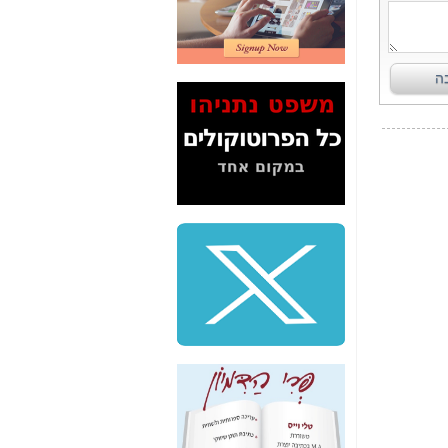
2" על תעלולי השר
משה כחלון -
כאן
המשך חשיפת הבלוף
ששמו "מהפיכת
הסלולר" ואיך מסרסים
את הנתונים לציבור -
כאן
סיכום ביקור בסיליקון
ואלי - למה 3 הגדולות
משקיעות ומפתחות
באותם תחומים -
כאן
שלמה פילבר (עד
לאחרונה מנכ"ל משרד
התקשורת) - עד
מדינה? הצחקתם
אותי! -
כאן
"יש אפליה בחקירה"?
חשיפה: למה השר
משה כחלון לא נחקר
עד היום? -
כאן