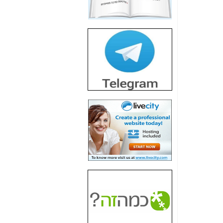
חשיפת חשד לשחיתות
הדומה לזו של "תיק
4000" אך בתחום
הסלולר -
כאן
חשיפת מה שלא
רוצים שתדעו בעניין
פריסת אנלימיטד
(בניחוח בלתי נסבל) -
כאן
חשיפה: איוב קרא
אישר לקבוצת סלקום
בדיוק מה שביבי אישר
ל-Yes ולבזק -
כאן
האם השר איוב קרא
היה צריך בכלל לחתום
על האישור, שנתן
לקבוצת סלקום? -
כאן
האם ביבי וקרא קבלו
בכלל תמורה עבור
ההטבות הרגולטוריות