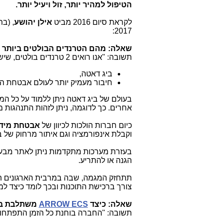
הטיפול למהיר יותר, זול ויעיל יותר.
לקראת סיום 2016 מביט
אילן יהושע
, (בת
2017:
שאלה: מהם הטרנדים הבולטים ביותר שיובי
תשובה: "אנו רואים 2 טרנדים בולטים, שישלטו בשנה הבאה:
ביג דאטה,
חיבור מעמיק יותר לעולם אבטחת ה
בעולם של ביג דאטה ניתן ללמוד על כל ה
אחרים. כך לדוגמה, ניתן לזהות התנהגות מ
כיום חברות הולכות לכיוון של
אבטחת מידע
וקבלת אינפורמציה וגם איתור מרחוק של ב
בעזרת מערכות מתקדמות ניתן לאתר מבעו
הגנה או להתריע.
תתחזק המגמה, שבה במרבית הארגונים הל
צורך ברכישת התוכנות ובכך לומד כיצד למ
שאלה: כיצד
ARROW ECS
משתלבת בטר
תשובה: "החברה בוחנת כל הזמן התפתחויו