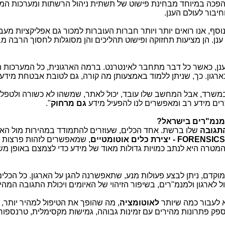
פכה במיוחד מבחינת פישוט של תשתית ניהול הרשתות ומערכות המ
יבור לעולם הענן.
וסף, אנו רואים יותר ויותר חברות העוברות למכור גם אפליקציות מעב
נן. הן מציעות תחזוקה ופישוט תהליכים והן מסוגלות לחסוך הרבה מ
נן, כאשר כל דבר מתחבר לאינטרנט. ברמה הארגונית, כל המערכות ה
ארגון. כך, שניתן ללמוד באמצעותן מה קורה, גם לטובת אבטחת מידע.
משרד, אבל המחשב שלו עובד, יכול לאתר, שמשהו לא כשורה ולטפל 
רים מידע רב ומאפשרים לנו להפעיל מידע
גם מרחוק
".
מנמ"רים בישראל?
תגובה
שלו ברשת. אחד הכלים, שעוזרים להתמודד במהירות מול האי
FORENSICS
- יצירת כלים אוטומטיים
, שמאפשרים לזהות פרצות
המטרה היא לנתב כמויות גדולות מאוד של מידע כדי לצמצם באופן מ
קדם, ניתן לבצע פעולות מנע, שתאפשרנה להגן על הארגון. כל הכלי
לארגון ולמנמ"רים, בשיפור הזיהוי של האיומים ויכולת התגובה המהי
 לעבור כמה שיותר
לאוטומציה
, מה שהופך את הטיפול למהיר יותר, זו
פק פתרונות מהירים עם זמינות גבוהה, גמישות מקסימלית, טרנספור