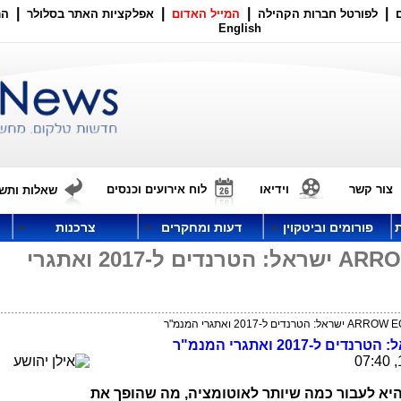
|
|
|
|
לפורטל חברות הקהילה
המייל האדום
אפלקציות האתר בסלולר
הר
English
צור קשר
וידיאו
לוח אירועים וכנסים
שאלות ותשו
פורומים וביטקוין
דעות ומחקרים
צרכנות
אילן יהושע מנכ"ל ARROW ECS ישראל: הטרנדים ל-2017 ואתגרי
נדים ל-2017 ואתגרי המנמ"ר
יא לעבור כמה שיותר לאוטומציה, מה שהופך את