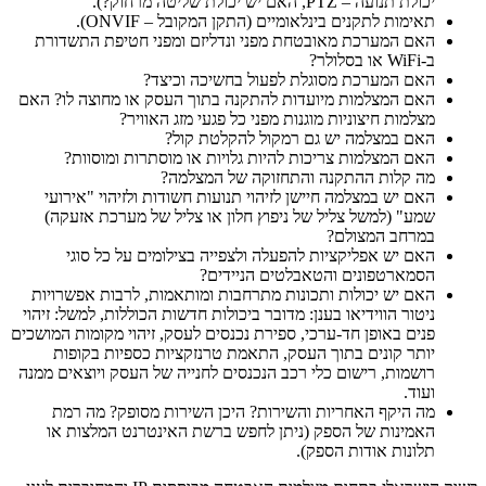
יכולת תנועה –
PTZ
, האם יש יכולת שליטה מרחוק?).
תאימות לתקנים בינלאומיים (התקן המקובל –
ONVIF
).
האם המערכת מאובטחת מפני ונדליזם ומפני חטיפת התשדורת
ב-
WiFi
או בסלולר?
האם המערכת מסוגלת לפעול בחשיכה וכיצד?
האם המצלמות מיועדות להתקנה בתוך העסק או מחוצה לו? האם
מצלמות חיצוניות מוגנות מפני כל פגעי מזג האוויר?
האם במצלמה יש גם רמקול להקלטת קול?
האם המצלמות צריכות להיות גלויות או מוסתרות ומוסוות?
מה קלות ההתקנה והתחזוקה של המצלמה?
האם יש במצלמה חיישן לזיהוי תנועות חשודות ולזיהוי "אירועי
שמע" (למשל צליל של ניפוץ חלון או צליל של מערכת אזעקה)
במרחב המצולם?
האם יש אפליקציות להפעלה ולצפייה בצילומים על כל סוגי
הסמארטפונים והטאבלטים הניידים?
האם יש יכולות ותכונות מתרחבות ומותאמות, לרבות אפשרויות
ניטור הווידיאו בענן: מדובר ביכולות חדשות הכוללות, למשל: זיהוי
פנים באופן חד-ערכי, ספירת נכנסים לעסק, זיהוי מקומות המושכים
יותר קונים בתוך העסק, התאמת טרנזקציות כספיות בקופות
רושמות, רישום כלי רכב הנכנסים לחנייה של העסק ויוצאים ממנה
ועוד.
מה היקף האחריות והשירות? היכן השירות מסופק? מה רמת
האמינות של הספק (ניתן לחפש ברשת האינטרנט המלצות או
תלונות אודות הספק).