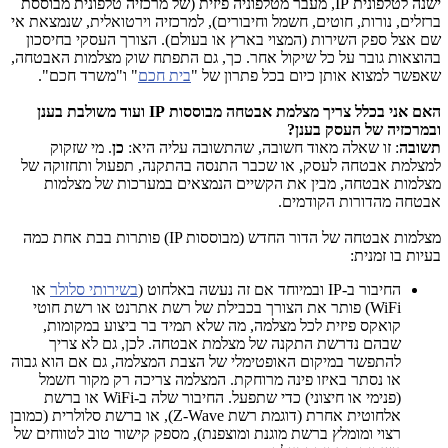
ישנה לטלפונית
IP
, מעבר מטלפוניה פיזית (של מרכזיה טלפונית מבוססת
ברזלים, נורות, חוטים, חשמל וחיבורים), למרכזיה וירטואלית, שנמצאת אי
שם אצל ספק השירות (המצוי בארץ או בעולם). הצורך העסקי בחיסכון
בהוצאות גובר על כל שיקול אחר. כך, גם התפתח שוק מצלמות האבטחה,
שאפשר למצוא אותן כיום בכל פתרון של "
בית חכם
" ו"משרד חכם".
האם אני בכלל צריך מצלמת אבטחה מבוססות
IP
ועוד משולבת בענן
ובמרכזיה של העסק בענן?
תשובה
: זו שאלה מאוד חשובה, שהתשובה עליה היא:
כן
. מי שזקוק
למצלמת אבטחה לעסק, או שכבר התנסה בהתקנה, תפעול ותחזוקה של
מצלמות אבטחה, מבין את הקשיים הנמצאים במערכות של מצלמות
אבטחה מהדורות הקודמים.
מצלמות אבטחה של הדור החדש (מבוססות
IP
) פותרות בבת אחת כמה
בעיות בו זמנית:
החיבור ב-
IP
ובמיוחד אם זה נעשה באלחוט (
בשירותי סלולר
או
WiFi
) פותר את הצורך בכבילת של רשת אתרנט או רשת חוטי
קואקס פיזית לכל מצלמה, מה שלא תמיד בר ביצוע במקומות,
שבהם נדרשת התקנה של מצלמת אבטחה. לכן, גם לא צריך
להתפשר במיקום האופטימלי של הצבת המצלמה, גם אם הוא גבוה
או נסתר באיזו פינה מרוחקת. המצלמה צריכה רק מקור חשמל
(פנימי או חיצוני) כדי שתפעל. החיבור שלה ב-
WiFi
או ברשת
אלחוטית אחרת (דוגמת רשת
Z-Wave
), או ברשת סלולרית (כמובן
רצוי ומומלץ ברשת מוגנת ומוצפנת), מספק קישור טוב לטווחים של