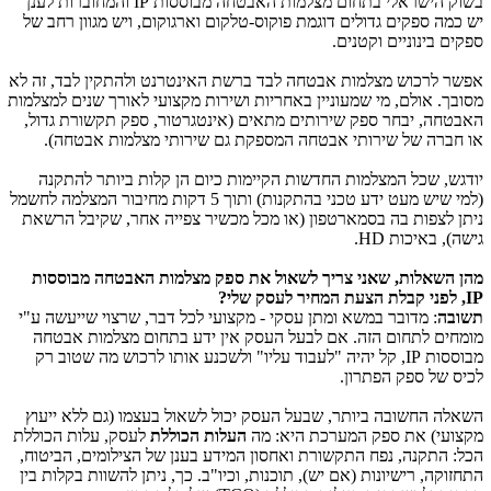
בשוק הישראלי בתחום מצלמות האבטחה מבוססות
IP
והמחוברות לענן
יש כמה ספקים גדולים דוגמת פוקוס-טלקום וארגוקום, ויש מגוון רחב של
ספקים בינוניים וקטנים.
אפשר לרכוש מצלמות אבטחה לבד ברשת האינטרנט ולהתקין לבד, זה לא
מסובך. אולם, מי שמעוניין באחריות ושירות מקצועי לאורך שנים למצלמות
האבטחה, יבחר ספק שירותים מתאים (אינטגרטור, ספק תקשורת גדול,
או חברה של שירותי אבטחה המספקת גם שירותי מצלמות אבטחה).
יודגש, שכל המצלמות החדשות הקיימות כיום הן קלות ביותר להתקנה
(למי שיש מעט ידע טכני בהתקנות) ותוך 5 דקות מחיבור המצלמה לחשמל
ניתן לצפות בה בסמארטפון (או מכל מכשיר צפייה אחר, שקיבל הרשאת
גישה), באיכות
HD
.
מהן השאלות, שאני צריך לשאול את ספק מצלמות האבטחה מבוססות
IP
, לפני קבלת הצעת המחיר לעסק שלי?
תשובה
: מדובר במשא ומתן עסקי - מקצועי לכל דבר, שרצוי שייעשה ע"י
מומחים לתחום הזה. אם לבעל העסק אין ידע בתחום מצלמות אבטחה
מבוססות
IP
, קל יהיה "לעבוד עליו" ולשכנע אותו לרכוש מה שטוב רק
לכיס של ספק הפתרון.
השאלה החשובה ביותר, שבעל העסק יכול לשאול בעצמו (גם ללא ייעוץ
מקצועי) את ספק המערכת היא: מה
העלות הכוללת
לעסק, עלות הכוללת
הכל: התקנה, נפח התקשורת ואחסון המידע בענן של הצילומים, הביטוח,
התחזוקה, רישיונות (אם יש), תוכנות, וכיו"ב. כך, ניתן להשוות בקלות בין