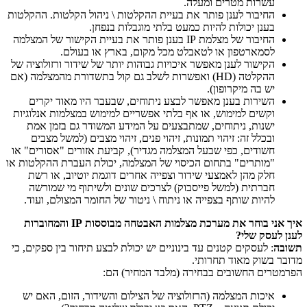
עשרות מטרים ומעלה.
החיבור לענן פותר את בעיית ההקלטות \ ניהול הקלטות. ההקלטות
בענן יכולות להיות כמעט בלתי מוגבלות בנפחן.
החיבור של מצלמת
IP
בענן פותר את בעיית הקישור של המצלמה
לסמארטפון או לטאבלט מכל מקום, בארץ או בעולם.
הקישור לענן מאפשר איכויות גבוהות יותר של שידור ורזולוציה של
ההקלטה (
HD
) ואפשרות לשלב גם קול בתשדורת מהמצלמה (אם
יש בה מיקרופון).
השירות בענן מאפשר לבצע ניתוחים, שבעבר היו מאוד יקרים
וקשים למימוש, או אף בלתי אפשריים למימוש במצלמות אנלוגיות
ישנות, ניתוחים, שמתבצעים על המידע המשודר גם בזמן אמת
ובכלל זה: זיהוי תמונות, זיהוי פנים, זיהוי מצבים (למשל מצבים
חשודים, כפי שבעל המצלמה מגדיר), קביעת אזורים "אסורים" או
"מותרים" בתחום הכיסוי של המצלמה, יכולת העברת ההקלטות או
חלק מהן לאמצעי שידור וצפייה אחרים דוגמת יוטיוב, או רשת
חברתית (למשל פייסבוק) לצרכים שונים ולשיתוף מי שמורשה
להיות שותף בצפייה או ניתוח \ ניטור של החומר המצולם, ועוד.
איך אני בוחר את מערכת מצלמות האבטחה מבוססות
IP
והמחוברות
לענן לעסק שלי?
תשובה
: לעסקים קטנים עד בינוניים יש יכולת לבצע תיחור בין ספקים, כי
מדובר בשוק מאוד תחרותי.
הפרמטרים החשובים בבחירה (מלבד המחיר) הם:
איכות המצלמה (הרזולוציה של הצילום והשידור, הזום, האם יש