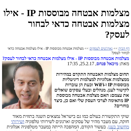
מצלמות אבטחה מבוססות IP - אילו
מצלמות אבטחה כדאי לבחור
לעסק?
דף הבית
>>
גאדג'טים לעסקים
>> מצלמות אבטחה מבוססות IP - אילו מצלמות אבטחה כדאי
לבחור לעסק?
מצלמות אבטחה מבוססות
IP
- אילו מצלמות אבטחה כדאי לבחור לעסק?
מאת:
מיכאל פנחס
, 25.2.17, 17:35
תחום מצלמות האבטחה התקדם במהירות
ממצלמות אנלוגיות למצלמות דיגיטליות
מבוססות
IP
ו-
WiFi
וכעת הן עוברות
לקישור לענן. מנהלים ובעלי עסקים שואלים
את עצמם: האם מצלמת אבטחה מבוססת
IP
מתאימה לצרכי העסק שלי ואם כן, כיצד
בוחרים?
שוקי התקשורת בעולם כמו גם בישראל נמצאים השנה בתזזית מאוד
חזקה, עם מעבר מהיר של עסקים וארגונים לשירותי טלפוניה
ושירותי
מחשוב בענן
. בעשור הקודם, המהפכה הייתה במעבר מטלפוניה אנלוגית