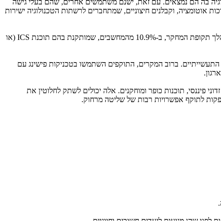
וגיה בה הם נמצאים. עם זאת, ישנם משתמשים אחרים, שהם בעלי גישה
 אוטומציה, וקבלנים חיצוניים, שמתחברים לרשתות הטכנולוגיה ישירות
המחשבים, שמותקנת בהם תוכנת
ICS
(או
דוני, שמוטמע בגוף ההודעה, תופסים את המקום השלישי בקרב האיומים, כשאלה נחסמו ב-8.1% מכל המחשבים התעשייתיים. ברוב המקרים, התוקפים השתמשו בטכניקות פישינג עם
רגון.
 זדוני פיננסי, תוכנות כופר ומוחקנים. אלה יכולים לשתק לחלוטין את
קות לתוקף אפשרויות רבות של שליטה מרחוק.
פני שהן מגיעות ליעדים חשובים וחיוניים.