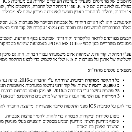
מחשבים של מהנדסים ומפעילי מערכות העובדים ישירות עם מערכות
ICS
, 
כפולה גם לאינטרנט וגם ל-
ICS
. עפ"י המחקר של החברה, מחשבים אלה, שבד
או מרחוק, יכולים להתחבר באופן חופשי לאינטרנט מכיוון שהם לא מוגבלים
האינטרנט הוא לא האיום היחידי על אבטחת הסייבר של מערכות
ICS
. הסיכו
כאלה המחוברים למחשבים עם תוכנה כזו) נמצאו עקבות של קוד זדוני כאשר 
מסמכים משרדיים כגון קבצי
MS Office
ו-
PDF
. באמצעות שימוש בטכניקות ש
עפ"י המחקר, קוד זדוני, שמהווה איום משמעותי עבור חברות, הוא גם סיכון 
השליטה של ארגון על מערכות ה-
ICS
שלו או לשמש כדי לבצע התקפה ממוקד
ממצאים נוספים מהדו"ח:
כל התקפה ממוקדת רביעית, שזוהתה
ע"י החברה ב-2016, כוונה נגד מטרה תעשייתית.
כ-20,000 דוגמיות
שונות של קוד זדוני נחשפו במערכות אוטומציה תעשייתיות המשתייכות ל
75 פרצות
נחשפו ע"י החיברה ב-2016. 58 מהן סומנו כפרצות בדרגת החומרה הגבוהה ביותר.
3 המדינות
עם השיעור הגבוה ביותר של מחשבים מותקפים: ויטנאם (66%), אלג'יריה (65%
כדי להגן על סביבות
ICS
מפני התקפות סייבר אפשריות, מייעצת החברה לאר
ביצוע סקירות וביקורות אבטחה כדי לזהות ולהסיר פרצות אבטחה.
איסוף מודיעין חיצוני: מודיעין המגיע מספקים חיצוניים בעלי מוניט
הכשרה ואימון כח האדם.
בניית הגנה בתוך ומחוץ לרשת ההיקפית. אסטרטגיית אבטחה טובה חיי