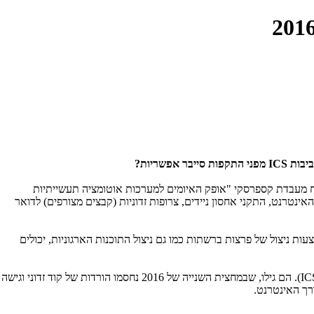
ביבות
ICS
מפני התקפות סייבר אפשריות?
יה, התמודדו עם מתקפת סייבר במהלך המחצית השנייה של 2016. ממצא זה הוא חלק מדו"ח מעבדת קספרסקי "אופק האיומים למערכות אוטומציה תעשייתיות
 ביולי 2016 ל-24% בדצמבר 2016, כשהמקורות המובילים להדבקה הם האינטרנט, התקני אחסון ניידים, צרופות זדוניות (קבצים מצורפים) לדואר
ת ניצול של פרצות ברשתות כמו גם ניצול התוכנות הארגוניות, יכולים
IC
). הם גילו, שבמחצית השנייה של 2016 נחסמו הורדות של קוד זדוני וגישה