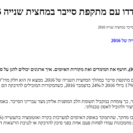
I
), חושף את המימדים ואת מקורות האיומים. איך ארגונים יכולים להגן על ס
2 מ-5 מחשבים, שקשורים לתשתית טכנולוגית בארגוני תעשי
במחצית השנייה של 2016". אחוז המחשבים התעשייתיים שהותקפו צמח מ-17%
, כך צומחת במקביל תשומת הלב המופנית אליהן מצד עברייני הסייבר. באמצעו
ר ולהוביל לאסון טכנולוגי.
 מחקר, שהתמקד באופק האיומים למערכות בקרה ואוטומציה בתעשייה (
S