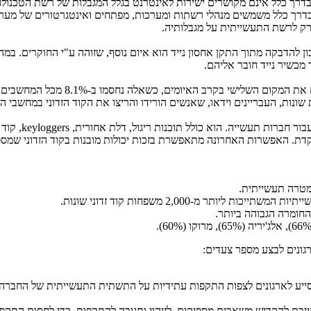
בדרך כלל אינם מקושרים ישירות לאינטרנט בגלל המגבלות של רשת הטכנול
רך כלל משמשים מנהלי רשתות ומערכות, מפתחים ואינטגרטורים של מערכות
 רק לרשת התעשייתית על מגבלותיה.
ן להדבקה מתוך התקן אחסון נייד הוא איום נוסף, שזוהה ע"י החוקרים. במהלך תקופת המחקר, ב-10.9% מ
מכשיר נייד חובר אליהם.
קבצים מצורפים לדואר אלקטרוני וקוד ז
ונות, העבריינים וידאו, שאנשים הורידו והריצו את הקוד הזדוני במחשבי הא
עבור חברות תעשייה. הוא כולל תוכנות ריגול, דלת אחורית,
keyloggers
, קוד
ת. האפשרות האחרונה מתאפשרת בזכות יכולות מובנות בקוד הזדוני שמספ
יותר מ-2,000 משפחות קוד זדוני שונות.
(
, מרוקו (
60%
).
גונים לבצע מספר צעדים:
ין מסייע לארגונים לצפות התקפות עתידיות על התשתית התעשייתית של החברה.
בת להקדיש משאבים מספיקים לזיהוי ותגובה להתקפות, כדי לחסום התקפות ל