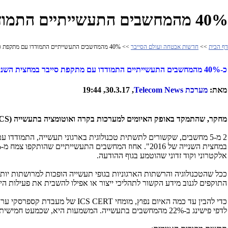
40% מהמחשבים התעשייתיים התמודדו עם מתקפת סייבר במחצית שנייה 2016
דף הבית
>>
חדשות אבטחה ועולם הסייבר
>> 40% מהמחשבים התעשייתיים התמודדו עם מתקפת סייבר במחצית שנייה 2016
כ-40% מהמחשבים התעשייתיים התמודדו עם מתקפת סייבר במחצית השנייה של 2016
מאת:
מערכת
Telecom News
, 30.3.17, 19:44
מחקר, שהתמקד באופק האיומים למערכות בקרה ואוטומציה בתעשייה (
CS
אלקטרוני וקוד זדוני שהוטמע בגוף ההודעה.
ככל שהטכנולוגיה והרשתות הארגוניות בגופי תעשייה הופכות למרושתות יותר
התוקפים לגנוב מידע הקשור לתהליכי ייצור או אפילו להשבית את פעילות הייצו
כדי להבין עד כמה האיום נפוץ, מומחי
ICS CERT
של מעבדת קספרסקי ערכו
לדפי פישינג ב-22% מהמחשבים בתעשייה. המשמעות היא, שכמעט חמישית מהמכונות עמדו לפחות פעם אחת בפני סיכון להדבקה או לגניבת הרשאות דרך האינטרנט.