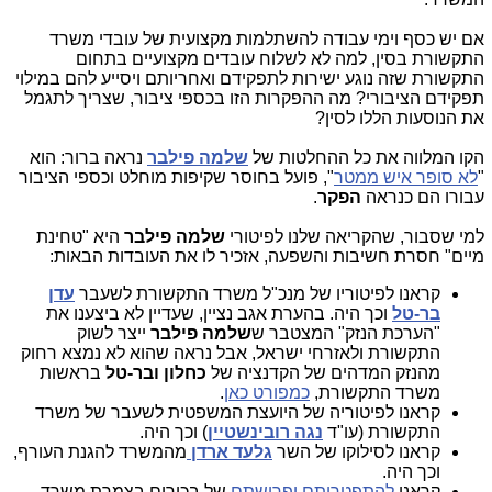
אם יש כסף וימי עבודה להשתלמות מקצועית של עובדי משרד
התקשורת בסין, למה לא לשלוח עובדים מקצועיים בתחום
התקשורת שזה נוגע ישירות לתפקידם ואחריותם ויסייע להם במילוי
תפקידם הציבורי? מה ההפקרות הזו בכספי ציבור, שצריך לתגמל
את הנוסעות הללו לסין?
הקו המלווה את כל ההחלטות של
שלמה פילבר
נראה ברור: הוא
"
לא סופר איש ממטר
", פועל בחוסר שקיפות מוחלט וכספי הציבור
עבורו הם כנראה
הפקר
.
למי שסבור, שהקריאה שלנו לפיטורי
שלמה פילבר
היא "טחינת
מיים" חסרת חשיבות והשפעה, אזכיר לו את העובדות הבאות:
קראנו לפיטוריו של מנכ"ל משרד התקשורת לשעבר
עדן
בר-טל
וכך היה. בהערת אגב נציין, שעדיין לא ביצענו את
"הערכת הנזק" המצטבר ש
שלמה
פילבר
ייצר לשוק
התקשורת ולאזרחי ישראל, אבל נראה שהוא לא נמצא רחוק
מהנזק המדהים של הקדנציה של
כחלון ובר-טל
בראשות
משרד התקשורת,
כמפורט כאן
.
קראנו לפיטוריה של היועצת המשפטית לשעבר של משרד
התקשורת (עו"ד
נגה רובינשטיין
) וכך היה.
קראנו לסילוקו של השר
גלעד ארדן
מהמשרד להגנת העורף,
וכך היה.
קראנו
להתפטרותם ופרישתם
של בכירים בצמרת משרד