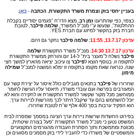
בעניין יחסי בזק וצמרת משרד התקשורת. הכתבה
-
כאן
.
כצפוי, כפי שהתרענו
זמן רב
, מצא הדו"ח "פגמים יסודיים בקבלת
ההחלטות", שנעשו ע"י מנכ"ל המשרד,
שלמה פילבר
, לטובת
חברת בזק בהקשר למיזוג עם חברת YES.
עדכון 13.7.17, 11:55
:
שלמה פילבר
נחקר גם היום.
עדכון 13.7.17 14:30
: מנכ"ל משרד התקשורת
שלמה
פילבר
נשלח ל"מעצר בית" ל-14 יום והורחק ממשרד התקשורת
לתקופה זו. בנוסף הוצא ל
פילבר
צו עיכוב יציאה מהארץ למשך חצי
שנה. כנראה שאת מקומו בתקופה זו ימלא המשנה למנכ"ל
שמילה
מימון
.
שחרורו של
פילבר
בתנאים מגבילים כולל איסור על יצירת קשר עם
המעורבים בפרשה ועם עובדי משרדו. תיאסר עליו הגישה לחומר
ממוחשב מכל מקור שקשור למשרד התקשורת או לחקירה והוא לא
יוכל להשתמש בהם עד שיקבל היתר לכך מהרשות לניירות ערך.
הוא הפקיד ערבות בסך 400 אלף ש"ח לטובת שחרורו.
בפירוט החשדות שרשות ניירות ערך הציגה במסמך שמסרה לבית
המשפט נטען כי מנכ"ל משרד התקשורת "פעל בצורה שיטתית,
מכוונת ומתמשכת ותוך הסתרת העבודה מהגורמים המקצועיים
והמשפטיים של משרדו כדי להעביר לידי בזק מסמכים מסווגים וכן