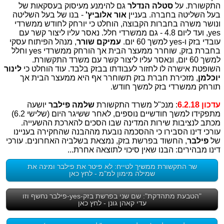
התקשורת. על
סטלה הנדלר
גם להימנע מעיסוק בעסקאות של
בעל השליטה בחברה. בעניין
אור אלוביץ'
- בנו של בעל השליטה
ונושר משרה בחברות הקבוצה, הוחלט כי יורחק לחודש ממשרדי
yes, ועד ליום 4.8 - גם ממשרדי חלל. נאסר עליו ליצור קשר עם
עובדי בזק ו-yes למשך 60 יום.
עמיקם שורר
, מנהל הפיתוח עסקי
בחברת בזק, שוחרר ממעצר הבית אך הורחק ממשרדי yes וחלל
למשך 60 יום, ונאסר עליו ליצור קשר עם משרד התקשורת.
השופטת אישרה לו לחזור לעבודתו בבזק בלבד. עוד הוחלט כי
לינור
יוכלמן
, מזכירת חברת בזק תשוחרר אף היא ממעצר הבית אך
תורחק ממשרדי בזק למשך חודש.
עדכון 6.2.18
: מנכ"ל משרד התקשורת
שלמה פילבר
יושעה
מתפקידו למשך חודשיים נוספים, לאחר ששיגר היום (שלישי 6.2)
מכתב לנציבות שירות המדינה שבו הסכים להארכת ההשעייה.
עורכי דינו הסבירו כי ההסכמה נובעת מההבנה שהחקירה בעניינו
של
פילבר
, החשוד בפרשת בזק, נמצאת בשלביה האחרונים. עורכי
דינו מבהירים: הבנו שאין סיכוי לתוצאה אחרת...
שר התקשורת ממשיך לטייח: לא פיטר את פילבר ומינה את
שמילה מימון למ"מ - לחץ כאן
"הטבעת מתהדקת": שם שני בפרשת בזק-yes-פילבר נחשף וזו
עדי קאהן גונן - לחץ כאן