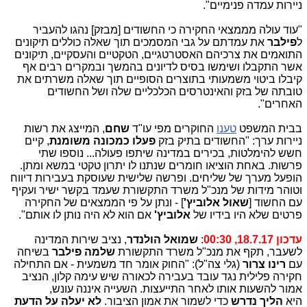
ניירות עמדה פנימיים".
"עוד עולה מממצאי החקירה כי החשודים [מבזק] נהגו להעביר
ל
פילבר
את עמדתם על גבי המסמכים תוך שאלה כוללים תיקונים
התואמים את צרכיהם האסטרטגיים, הטקטיים והעסקיים, תיקונים
אשר התקבלו ושימשו בסיס לדיונים בהמשך ובמקרים רבים אף
קיבלו ביטוי משמעותי בתוצרים הסופיים תוך שאלה משרתים את
טובתה של בזק והאינטרסים הכלכליים שלה ושל החשודים
האחרים".
בבית המשפט
טענו
החוקרים מפי עו"ד
שחם
, המייצג את רשות
ניירות ערך: "החשודים בתיק בזק
פעלו כמכונה משומנת
, קיים
חשש להימלטות, בכירים במדינה שיתפו פעולה... נוספו שתי
פרשות. באחת הוציאו חומרים שנתנו לו יתרון טקטי במשא ומתן.
הופעל מערך של שליחים. ופרשה שלישית שעוסקת בעבירות דיווח
וטוהר מידות של מנכ"ל משרד התקשורת שעמד בקשר ישיר ועקיף
עם החשוד [
שאול אלוביץ'
] - ונתן על פי הממצאים של החקירה
פרטים שלא היו בידיו של
אלוביץ'
אם הוא לא היה נותן לו אותם".
עדכון 18.7.17, 00:30
:
שמואל הולנדר
, נציב שירות המדינה
לשעבר, תקף את מנכ"ל משרד התקשורת
שלמה פילבר
בשיחה
עם
רינו צרור
(גלי צה"ל): "החוק אומר חד משמעית - אם התחילה
חקירה פלילית נגד עובד בעבירה לכאורה שיש עימה קלון, הנציב
אמור להשעות אותו לאחר התייעצות. השעייה איננה עונש,
היא
הליך נדרש
כדי לשמור את אמון הציבור.
לא יעלה על הדעת