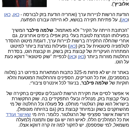
אלוביץ'
).
הודעת הרשות לניירות ערך (ואחריה הודעת בזק לבורסה -
כאן
,
כאן
ו
כאן
), על פתיחת חקירה בנושא, לא הייתה עבורנו הפתעה.
"הכתובת הייתה על הקיר" ולא מאתמול.
שלמה פילבר
המשיך
בפעילותו הנמרצת לטובת בעלי בזק אפילו בימים אחרונים, גם
אחרי שהחלה החקירה ברשות לניירות ערך, דוגמת מיטוט ההסדר
לטלפוניה סיטונאית על בזק (
כאן
) ופעילות נמרצת ביותר למיטוט
המתחרה העיקרית של קבוצת בזק בשוק, וזו קבוצת הוט, בסדרת
החלטות מוזרות ביותר (
כאן
ו
כאן
) לכפיית "שוק סיטונאי" דווקא כעת
על הוט.
באתר זה יש לא פחות מ-325 כתבות המתארות בפירוט רב (מלווה
במסמכים), את כל הטריקים, הספינים וההחלטות המוטעות והלא
חוקיות של
שלמה פילבר
, בניגוד לכל אינטרס ציבורי.
אי אפשר לסיים את חקירת הרשות להגבלים עסקיים בחקירה של
בעלי קבוצת בזק, מנהליה ובעלי התפקידים בה. שוק התקשורת
בישראל הוא שוק רגולטורי מוחלט.
כל
פעולה וכל החלטה של מי
מהשחקנים בשוק ובמיוחד קבוצת בזק (גם בהיותה מונופול),
דורשות אישור ספציפי של הרגולטור. כלומר: היה מי
שאישר ועודד
את כל המהלכים הללו. לאיש הזה יש גם שם ותמונה (למעלה
משמאל, למי שפספס). יש לחקור למה זה קרה דווקא אצלו.