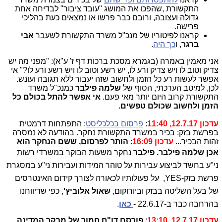
התקשורת ,שהפכו את המושג "עובד ציבור" לבדיחה אחת
גדולה ועצובה, ורובם כבר פרשו או נמצאים כעת בהליכי
פרישה.
קראנו לפיטוריו של מנכ"ל משרד התקשורת לשעבר
אבי
ברגר
, ו
כך היה
.
אני מאמין באמרה (בגמרא מסכת ברכות דף ז' ע"א): "מפני מה יש
צדיק וטוב לו ויש צדיק ורע לו, יש רשע וטוב לו ויש רשע ורע לו?" אי
אפשר לעשות רע כל הזמן ולחשוב שזה יעבור ללא תגובה ועונש.
לכן, למיטב הערכתי, הסוף של
שלמה פילבר
כמנכ"ל משרד
התקשורת קרוב היום יותר מאי פעם.
אי אפשר להתל בכולם כל
הזמן ולחשוב שכולם טפשים.
עדכון 12.7.17, 11:40
:
פרסום בכלכליסט
: התפתחות דרמטית
בפרשת בזק: בכיר במשרד התקשורת נחקר. בהודעה לא נמסרה
זהות הבכיר...
עדכון 16:09
:
הותר לפרסום, ששם הנחקר הוא
אכן שלמה פילבר. פילבר
נחקר
משעות הבוקר במשרדי רשות
ני"ע בחשד לביצוע עבירות על טוהר המידות ועבירות ני"ע במסגרת
פרשת בזק-YES, על פעולותיו לכאורה
לצורך קידום האינטרסים
של בעל השליטה בבזק וביורוקום,
שאול אלוביץ'
,
כפי שדיווחנו
בהרחבה כבר ב-22.6.17 -
כאן
.
עדכון 12.7.17, 13:10
:
פורסם דו"ח חמור של מבקר המדינה