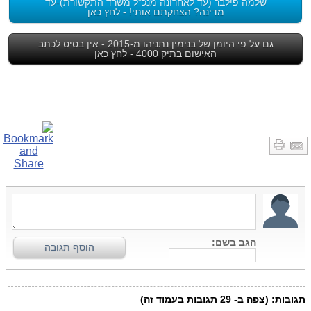
שלמה פילבר (עד לאחרונה מנכ"ל משרד התקשורת)-עד
מדינה? הצחקתם אותי! - לחץ כאן
גם על פי היומן של בנימין נתניהו מ-2015 - אין בסיס לכתב
האישום בתיק 4000 - לחץ כאן