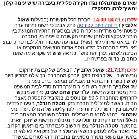
שאדם שמתנהלת נגדו חקירה פלילית בעבירה שיש עימה קלון
ימשיך לכהן בתפקידו
".
עדכון 18.7.17 14:00:
חברת חלל תקשורת (בבעלות
שאול
אלוביץ'
)
דיווחה היום לבורסה
בתל אביב כי רשות ניירות ערך
פשטה על משרדיה וערכה חיפוש במסגרת החקירה הנוגעת בין
היתר לעסקאות למתן שירותי תקשורת לוויינית בין החברה
לדי.בי.אס שירותי לוויו (Yes). בהודעה שמסרה חלל לבורסה כתבה:
"אין בידי החברה כל מידע נוסף אודות הנושאים הנחקרים או
הסיבה לשמה נערך החיפוש". כנראה שיש מי שקורא מה שאנו
כותבים, בדיוק בפרשה זו....
עדכון 21.7.17:
שאול אלוביץ'
, הבעלים של קבוצת יורוקום
(ובשרשור - של קבוצת בזק), יורחק מהחברה, כך עולה מהדיון היום
(שישי) בשחרורו בתנאים מגבילים ממעצר בית. בעניינו
של
אלוביץ'
הגישה רשות ניירות ערך דו"ח סודי לבית המשפט.
בדיון מסר נציג הרשות, עו"ד
ערן שחם שביט
, כי הוא מבקש
להרחיקו מהחברה ל-90 יום נוספים, במקביל להפסקת מעצר
הבית. באשר למנכ"לית חברת בזק,
סטלה הנדלר
, הגיעו הצדדים
לסיכום בין הרשות לניירות ערך לפרקליטה של
הנדלר
, עו"ד
נתי
שמחוני
, בנוגע לתנאים מגבילים. הנדלר תשוחרר ממאסר בית
וב-60 הימים הקרובים יוטלו עליה מגבלות חדשות שייתכן ויוארכו
בהמשך.
סטלה הנדלר
צפויה לשוב לעבודתה ביום ראשון הקרוב,
אך נאסר עליה לעסוק בנושאי הרגולציה של בזק ואף לא להיות
בקשר עם נושאי משרה מסוימים בחברה והרגולטורים במשרד