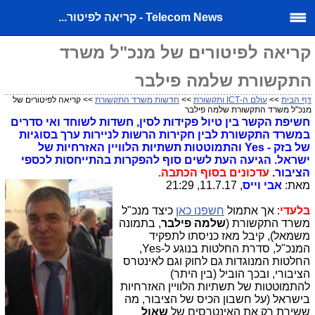
Telecom News - קריאה לפיטור...
קריאה לפיטורים של מנכ"ל משרד
התקשורת שלמה פילבר
דף הבית
>>
עולם ה-ICT ותקשורת
>>
חדשות משרד התקשורת
>> קריאה לפיטורים של
מנכ"ל משרד התקשורת שלמה פילבר
חשיפת הקשר בין טיול פקידות לסין, חשדות לשוחד ואי סדרים
במשרד התקשורת לבין חקירות הרשות לניירות ערך בסוגיות
של בזק - Yes והתמוטטות תשתיות הלוויין האזרחיות של
ישראל. הגיעה העת לשים סוף להפקרות בהתייחסות לכספי
הציבור.
עדכונים בסוף הכתבה.
מאת:
אבי וייס
, 11.7.17, 21:29
בלעדי
: אך אתמול
חשפנו כאן
כיצד מנכ"ל
משרד התקשורת (
שלמה פילבר
, בתמונה
משמאל), קיבל מאז כניסתו לתפקיד
המנכ"ל, סדרת החלטות בנוגע ל-Yes,
החלטות המנוגדות גם לחוק וגם לאינטרס
הציבורי, ובכך הוביל (בין היתר)
להתמוטטות של תשתיות הלוויין האזרחיות
בישראל (על חשבון הכיס של הציבור, מה
ששירת רק את האינטרסים של
שאול