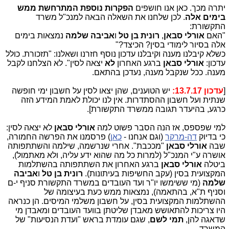
יתרה מכך. כאן אנו חושפים
הפקרות נוספת המתרחשת ממש
בימים אלה
. לכן שלחנו את השאלה הבאה למנכ"ל משרד
התקשורת:
"האם
אורלי סבאן
,
רונית בן טל
ו
אביבה שלמה
נמצאות בימים
אלה בסיור לימודי בסין? הכיצד?"
כשלא קיבלנו מענה וקיבלנו עדכון נוסף חזרנו ושאלנו: "תזכורת. כולל
עדכון:
אורלי סבאן
ברגע האחרון
לא
יצאה לסין". לא הצלחנו לקבל
מענה. ככל שנקבל מענה, נעדכן בהתאם.
[
עדכון 13.7.17:
י
ש הטוענים, שהן יצאו לסין על חשבון ימי חופשה
שנתית ועל חשבון ההסתדרות. אין לנו יכולת לאמת המידע הזה
כרגע, בהיעדר תגובה ממשרד התקשורת].
למי שפספס, אז הנה הסבר פשוט למה
אורלי סבאן
לא יצאה לסין:
כי בדיוק
דה-מרקר
(וגם אנחנו -
כאן
) פרסמנו את הפרשה החמורה,
שבה
אורלי סבאן
"מככבת". אחרי שנרשמה, שילמה והשתתפותה
אושרה ע"י המנכ"ל (למרות כל מה שהוא ידע עליה, ולא מאתמול),
ביטלה
אורלי סבאן
ברגע האחרון את השתתפותה בהשתלמות
המקצועית בסין (עקב החשיפות בעיתונות).
רונית בן טל
ו
אביבה
שלמה
(מי ששימשו יו"ר ועד העובדים במשרד התקשורת סניף י-ם
וסניף ת"א, בהתאמה), נמצאות ממש כעת בעיצומה של
ההשתלמות המקצועית בסין, על חשבון משלמי המיסים. הן כנראה
היו צריכות להתאושש מאבדן שליטתן בוועד העובדים ומאבדן מי
שדאגה להן,
תמי לשם
, שגם עומדת בראש "ועדת הנסיעות" של
המשרד.