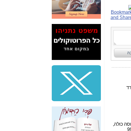
2" על תעלולי השר
משה כחלון -
כאן
המשך חשיפת הבלוף
ששמו "מהפיכת
הסלולר" ואיך מסרסים
את הנתונים לציבור -
כאן
סיכום ביקור בסיליקון
ואלי - למה 3 הגדולות
משקיעות ומפתחות
באותם תחומים -
כאן
שלמה פילבר (עד
לאחרונה מנכ"ל משרד
התקשורת) - עד
מדינה? הצחקתם
אותי! -
כאן
"יש אפליה בחקירה"?
חשיפה: למה השר
משה כחלון לא נחקר
עד היום? -
כאן