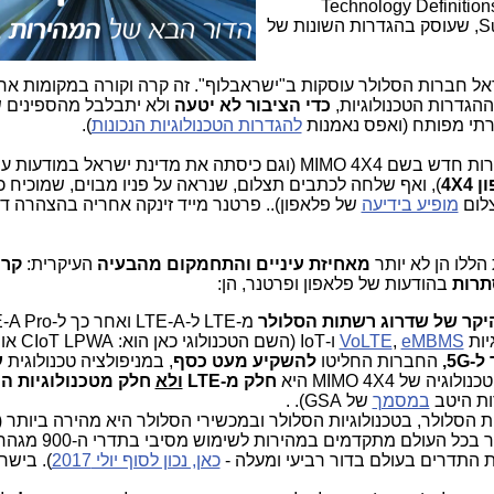
Technology Definitions for Globa
Suppliers Association Market Monitoring, שעוסק בהגדרות השונות של
ל חברות הסלולר עוסקות ב"ישראבלוף". זה קרה וקורה במקומות אח
כדי הציבור לא יטעה
ולא יתבלבל מהספינים ש
ירתי מפותח (ואפס נאמנות
להגדרות הטכנולוגיות הנכונות
).
על שירות חדש בשם MIMO 4X4 (וגם כיסתה את מדינת ישראל במודע
4X4
), ואף שלחה לכתבים תצלום, שנראה על פניו מבוים, שמוכיח כב
לום
מופיע בידיעה
של פלאפון).. פרטנר מייד זינקה אחריה בהצהרה ד
מאחיזת עיניים והתחמקום מהבעיה
העיקרית:
קרי
תרות
בהודעות של פלאפון ופרטנר, הן:
יקר של שדרוג רשתות הסלולר
eMBMS
,
VoLTE
ו-IoT (השם הטכנולוגי כאן הוא: CIoT LPWA או
-5G,
החברות החליטו
להשקיע מעט כסף
, במניפולציה טכנולוגית
ע
חלק מ-LTE
ולא
חלק מטכנולוגיות 
ות היטב
במסמך
של GSA). .
סלולר, בטכנולוגיות הסלולר ובמכשירי הסלולר היא מהירה ביותר (
 בכל העולם מתקדמים במהירות לשימוש מסיבי בתדרי ה-900 מגהרץ (
ת התדרים בעולם בדור רביעי ומעלה -
כאן, נכון לסוף יולי 2017
). בישר