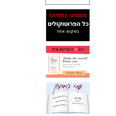
שנתנו לסלקום? -
כאן
המסמכים בנושא בזק-
Yes (תיק 4000)
מוכיחים "תפירת תיק"
לאיש הלא נכון! -
כאן
עובדות ומסמכים
המוסתרים מהציבור:
האם ביבי כשר
תקשורת עזר לקב'
בזק? -
כאן
מה מקור ה-Fake
News שהביא לתפירת
תיק לביבי והעלמת
החשודים הנכונים -
כאן
אחת הרגליים של "תיק
4000 התפור"
התמוטטה היום
בניצחון (כפול) של בזק
-
כאן
איך כתבות מפנקות