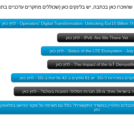
 שהוזכרו כאן בכתבה, יש בלינקים כאן (שכוללים מחקרים עדכניים בת
Operators' Digital Transformation: Unlocking Eur15 Bill - לחץ כאן
IPv6: Are We There Yet - לחץ כאן
Status of the LTE Ecosystem - Ju - לחץ כאן
The Impact of the IoT Demystif - לחץ כאן
 ספקים ב-42 מדינות ב-5G - לחץ כאן
רות הסלולר הטובות בעולם? - לחץ כאן
כבלים והלוויין במשרד התקשורת? כולל גם חשיפה על מקור ההישג בפלאפון 
כאן