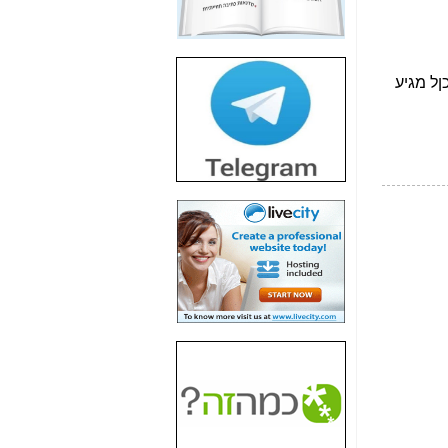
חשיפת חשד לשחיתות
הדומה לזו של "תיק
4000" אך בתחום
הסלולר -
כאן
חשיפת מה שלא
רוצים שתדעו בעניין
פריסת אנלימיטד
(בניחוח בלתי נסבל) -
כאן
חשיפה: איוב קרא
אישר לקבוצת סלקום
בדיוק מה שביבי אישר
ל-Yes ולבזק -
כאן
האם השר איוב קרא
היה צריך בכלל לחתום
על האישור, שנתן
לקבוצת סלקום? -
כאן
האם ביבי וקרא קבלו
בכלל תמורה עבור
ההטבות הרגולטוריות