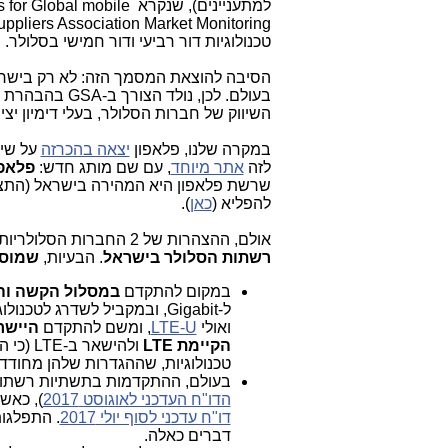
למתעניינים), שנקרא l mobile
טכנולוגיות דור רביעי ודור חמישי בסלולר.
הסיבה להוצאת המסמך הזה: לא רק בישרא
בעולם. לכן, נולד הצורך ב-GSA בהבהרת ההגדרות הטכנולוגיות,
השיווק של חברות הסלולר, בעלי דימיון יצ
במקרה שלנו, פלאפון
יצאה בהכרזה
לזה
אתר מיוחד
, עם שם מותג חדש:
פלאפון 
שרשת פלאפון היא המהירה בישראל (התצ
להפליא (
כאן
).
אולם, ההצהרות של 2 החברות הסלולריות הללו הן לא יותר
רשתות הסלולר בישראל
. הבעיות,
שמוס
במקום להתקדם
במסלול הקשה וה
ל-Gigabit, ובמקביל לשדרג לטכנולוגיות
ואולי
LTE-U
, ומשם להתקדם
היישר ל
הקיימת LTE
ולהישאר ב-LTE (כי הטכנולוגיה של MIMO 4X4 היא
טכנולוגיות, שההגדרות שלהן מחודד
בעולם, ההתקדמות בתשתיות רשתות ה
הדו"ח העדכני לאוגוסט 2017
), כאשר
דו"ח עדכני לסוף יולי 2017
. התפלגו
דברים כאלה.