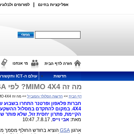
|
אפליקציות בחינם
לפורומים ולבלוגים
מי אנחנו
חזרה לדף הבית
חדשות
עולם ה-ICT ותקשורת
מה זה MIMO 4X4? לפי GSA זה "ישראבלוף" (או "ספין" על הציבור)
דף הבית
>>
חדשות הסלולר והמובייל
>> מה זה MIMO 4X4? לפי GSA זה "ישראבלוף" (או "ספין" על הציבור)
הקיימת, פתרון יחסית זול, שלא פותר ש
מאת:
אבי וייס
, 7.8.17, 10:47
ארגון
GSA
הוציא בחודש החולף מסמך מיו