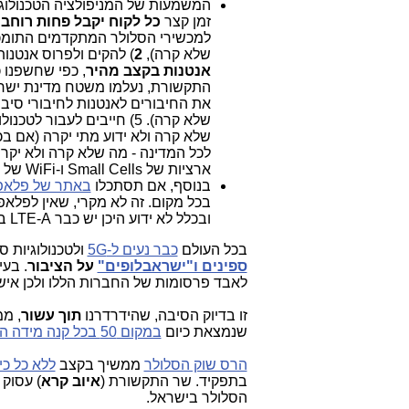
המשמעות של המניפולציה הטכנולוגי
זמן קצר
כל לקוח יקבל פחות רוחב
למכשירי הסלולר המתקדמים התומכים
שלא קרה),
2
) להקים ולפרוס אנטנו
אנטנות בקצב מהיר
, כפי שחשפנו 
התקשורת, נעלמו משטח מדינת יש
לכל המדינה - מה שלא קרה ולא יקר
ארציות של Small Cells ו-WiFi של חברות הסלולר, מה שאין ולא ידוע אם בכלל יהיה בישראל.
בנוסף, אם תסתכלו
באתר של פלאפו
בכל מקום. זה לא מקרי, שאין לפלא
ובכלל לא ידוע היכן יש כבר LTE-A ברשת PHI של פרטנר-הוט-מובייל בישראל.
בכל העולם
כבר נעים ל-5G
ולטכנולוגיות סלו
ספינים ו"ישראבלופים"
על הציבור
. בעי
לאבד פרסומות של החברות הללו ולכן איש א
זו בדיוק הסיבה, שהידרדרנו
תוך עשור
, מ
שנמצאת כיום
במקום 50 בכל קנה מידה השוואתי בעולם
הרס שוק הסלולר
ממשיך בקצב
ללא כל כיו
בתפקיד. שר התקשורת (
איוב קרא
) עסוק 
הסלולר בישראל.