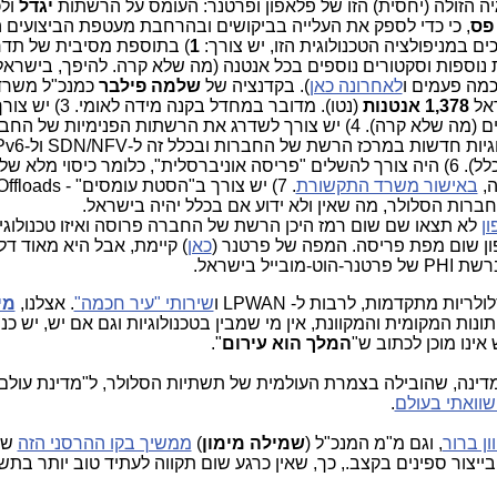
ה הזולה (יחסית) הזו של פלאפון ופרטנר: העומס על הרשתות
יגדל
ול
 פס
, כי כדי לספק את העלייה בביקושים ובהרחבת מעטפת הביצועים ה
 במניפולציה הטכנולוגית הזו, יש צורך:
1
) בתוספת מסיבית של תדר
ת נוספות וסקטורים נוספים בכל אנטנה (מה שלא קרה. להיפך, בישרא
כמה פעמים ו
לאחרונה כאן
). בקדנציה של
שלמה פילבר
כמנכ"ל משרד
ראל
1,378 אנטנות
(נטו). מדובר במחדל בקנה מי
את החיבורים לאנטנות לחיבורי סיבים (מה שלא קרה). 4) יש צורך לשדרג את הרשתות הפנימיות
שלא קרה ולא ידוע מתי יקרה (אם בכלל). 6) היה צורך להשלים "פריסה אוניברסלית", כלומר כיסוי מל
ה,
באישור משרד התקשורת
ן
לא תצאו שם שום רמז היכן הרשת של החברה פרוסה ואיזו טכנולוגי
פון שום מפת פריסה. המפה של פרטנר (
כאן
) קיימת, אבל היא מאוד ד
לריות מתקדמות, לרבות ל- LPWAN ו
שירותי "עיר חכמה"
. אצלנו,
מי
תונות המקומית והמקוונת, אין מי שמבין בטכנולוגיות וגם אם יש, יש כ
ינו מוכן לכתוב ש"
המלך הוא עירום
".
מדינה, שהובילה בצמרת העולמית של תשתיות הסלולר, ל"מדינת עולם 
.
ון ברור
, וגם מ"מ המנכ"ל (
שמילה מימון
)
ממשיך בקו ההרסני הזה
של
בייצור ספינים בקצב., כך, שאין כרגע שום תקווה לעתיד טוב יותר בתש