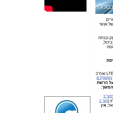
רים
ל אנשי
ות ענק ובנתה
יכול,
ומה
סת
מ-LTE ל-LTE-A ואחר כך ל-LTE-A Pro ואח"כ
)
LPWAN
ל הרשת
ההמשך
,
מצ"ב
מצ"ב
שבוע טוב לכל
אל,
אין
הגולשים באשר
הם!!!