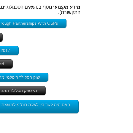
מידע מקצועי
נוסף בנושאים הטכנולוגיים,
התקשורת).
ion Through Partnerships With OSPs
ly 2017
ied
שוק הסלולר העולמי מתקדם במהירות ל-5G. יש 81
מי ספק הסלולר המהיר בישראל ואחד מ-39 חב
האם היה קשר בין לשכת רוה"מ למועצת ה