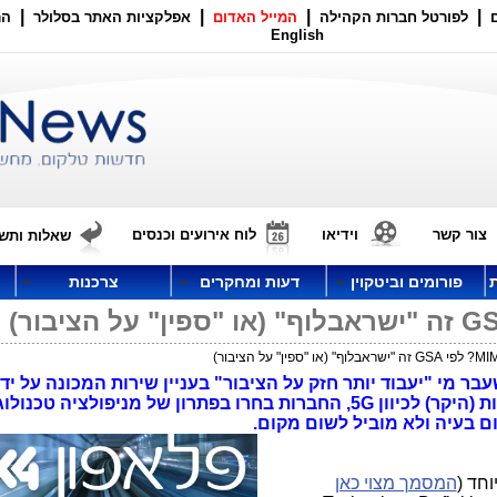
|
|
|
|
לפורטל חברות הקהילה
המייל האדום
אפלקציות האתר בסלולר
הר
English
צור קשר
וידיאו
לוח אירועים וכנסים
שאלות ותשו
פורומים וביטקוין
דעות ומחקרים
צרכנות
4X4. במקום להתקדם במסלול ההשקעות (היקר) לכיוון 5G, החברות בחרו בפתרון של מניפולצ
ום בעיה ולא מוביל לשום מקום.
חד (
המסמך מצוי כאן