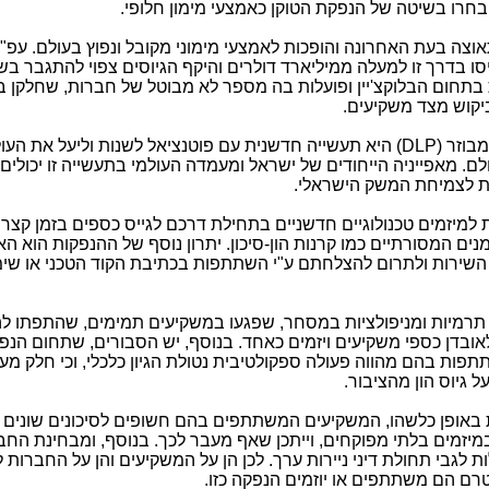
 בחרו בשיטה של הנפקת הטוקן כאמצעי מימון חלופי.
צה בעת האחרונה והופכות לאמצעי מימוני מקובל ונפוץ בעולם. עפ"י
כות, במחצית הראשונה של 2017 גויסו בדרך זו למעלה ממיליארד דולרים והיקף הגיוסים צפוי להתגבר 
בתחום הבלוקצ'יין ופועלות בה מספר לא מבוטל של חברות, שחלקן ב
יקוש מצד משקיעים.
בוזר (
(DLP
היא תעשייה חדשנית עם פוטנציאל לשנות וליעל את העו
ולם. מאפייניה הייחודים של ישראל ומעמדה העולמי בתעשייה זו יכולים
ת לצמיחת המשק הישראלי.
למיזמים טכנולוגיים חדשניים בתחילת דרכם לגייס כספים בזמן קצר 
ם המסורתיים כמו קרנות הון-סיכון. יתרון נוסף של ההנפקות הוא ה
שירות ולתרום להצלחתם ע"י השתתפות בכתיבת הקוד הטכני או שימ
תרמיות ומניפולציות במסחר, שפגעו במשקיעים תמימים, שהתפתו ל
אובדן כספי משקיעים ויזמים כאחד. בנוסף, יש הסבורים, שתחום הנפ
תפות בהם מהווה פעולה ספקולטיבית נטולת הגיון כלכלי, וכי חלק מ
 גיוס הון מהציבור.
רות באופן כלשהו, המשקיעים המשתתפים בהם חשופים לסיכונים שונים 
מיזמים בלתי מפוקחים, וייתכן שאף מעבר לכך. בנוסף, ומבחינת החב
גבי תחולת דיני ניירות ערך. לכן הן על המשקיעים והן על החברות ל
רם הם משתתפים או יוזמים הנפקה כזו.