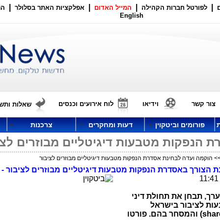
|
|
|
|
לפורטל חברות הקהילה
המייל האדום
אפלקציות האתר בסלולר
הר
English
צור קשר
וידיאו
לוח אירועים וכנסים
שאלות ותשו
פורומים וביטקוין
דעות ומחקרים
צרכנות
 הנפקות מטבעות דיגיטליים מבוזרים לצי
> הוקמה ועדה לבחינת אסדרת הנפקות מטבעות דיגיטליים מבוזרים לציבור
ינת הצורך באסדרת הנפקות מטבעות דיגיטליים מבוזרים לציבור
-
ערך,
תבחן את תחולת דיני
עות לציבור בישראל
shar
) והמסחר בהם. פורטו