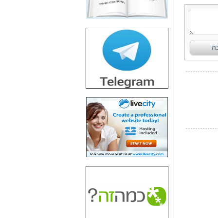
חשיפת חשד לשחיתות
הדומה לזו של "תיק
4000" אך בתחום
הסלולר -
כאן
חשיפת מה שלא
רוצים שתדעו בעניין
פריסת אנלימיטד
(בניחוח בלתי נסבל) -
כאן
חשיפה: איוב קרא
אישר לקבוצת סלקום
בדיוק מה שביבי אישר
ל-Yes ולבזק -
כאן
האם השר איוב קרא
היה צריך בכלל לחתום
על האישור, שנתן
לקבוצת סלקום? -
כאן
האם ביבי וקרא קבלו
בכלל תמורה עבור
ההטבות הרגולטוריות
שנתנו לסלקום? -
כאן