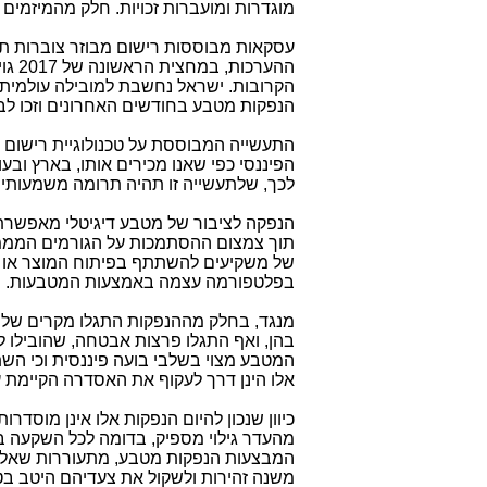
מוגדרות ומועברות זכויות. חלק מהמיזמים
עסקאות מבוססות רישום מבוזר צוברות תאו
ההער
הקרובות. ישראל נחשבת למובילה עולמית 
הנפקות מטבע בחודשים האחרונים וזכו לב
התעשייה המבוססת על טכנולוגיית רישום מ
הפיננסי כפי שאנו מכירים אותו, בארץ ובע
לכך, שלתעשייה זו תהיה תרומה משמעותי
הנפקה לציבור של מטבע דיגיטלי מאפשרת 
תוך צמצום ההסתמכות על הגורמים המממני
של משקיעים להשתתף בפיתוח המוצר או ה
בפלטפורמה עצמה באמצעות המטבעות.
מנגד, בחלק מההנפקות התגלו מקרים של 
בהן, ואף התגלו פרצות אבטחה, שהובילו ל
המטבע מצוי בשלבי בועה פיננסית וכי השת
אלו הינן דרך לעקוף את האסדרה הקיימת על
כיוון שנכון להיום הנפקות אלו אינן מוסד
מהעדר גילוי מספיק, בדומה לכל השקעה ב
המבצעות הנפקות מטבע, מתעוררות שאלות ל
משנה זהירות ולשקול את צעדיהם היטב בט