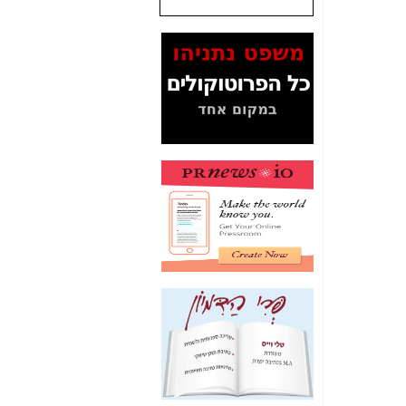
המסמכים בנושא בזק-
Yes (תיק 4000)
מוכיחים "תפירת תיק"
לאיש הלא נכון! -
כאן
עובדות ומסמכים
המוסתרים מהציבור:
האם ביבי כשר
תקשורת עזר לקב'
בזק? -
כאן
מה מקור ה-Fake
News שהביא לתפירת
תיק לביבי והעלמת
החשודים הנכונים -
כאן
אחת הרגליים של "תיק
4000 התפור"
התמוטטה היום
בניצחון (כפול) של בזק
-
כאן
איך כתבות מפנקות