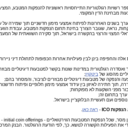
 רשויות רגולטוריות התייחסויות ראשוניות להנפקות המטבע, המציג
ות מבחינת הדין המקומי.
ערך בשנים האחרונות לפיתוח אמצעי מימון חדשניים תוך שמירה על ע
ות, נראה, שגובר הצורך בחינת תחום הנפקות המטבע. עבודת הוועד
שראלי המצוי והרצוי בהקשרה בישראל, תוך סקירה השוואתית של המעמ
ה והחפיפה בינן לבין פעילויות אחרות הכפופות לתחולת דיני ניירות
ך ואסדרה רגולטורית במדינות שונות בקשר למטבעות דיגיטליים מבוז
ליים מהסוג של
ביטקוין
;
צעה והנפקה של מטבעות דיגיטליים מבוזרים לציבור, והמסחר בהם;
ה, תוך חתירה לאיזון בין עידוד אמצעי מימון חלופיים ופיתוח חדשנות 
בור מפני השקעות לא מפוקחות;
 ערך בתחום זה;
נוספים ועם תעשיית הבלוקצ'יין בישראל.
פקות ICO
-
ראה כאן
.
י את הפעילות הקשורה לנושא. כך, לפי הודעת הרגולטור. הבנק המרכזי