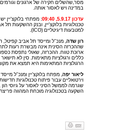
במדינה ויש לאסור אותה.
עדכון 5.9.17, 09:40
: מפתחי בלוקצ'יין י
טכנולוגיות בלוקצ'יין, ובנק ההשקעות תל 
למטבעות דיגיטליים (
ICO
).
רון שדה
, מנכ"ל ומייסד תל אביב קפיטל, המ
שההכרזה הסינית אינה מבשרת רעות לתח
ארוכת טווח. ההכרזה, שאולי נתפסת כספונ
כללים ורגולציות מתאימות. סין לא תישאר
הרגולציות המתאימות היא תמצא את מקומ
ליאור יפה
, מפתח בלוקצ'יין ומנכ"ל מייסד 
וירטואליים עבור פיתוח טכנולוגיות חדישו
שגרמה לממשל הסיני לאסור על גיוסי הון 
השקעה בטכנולוגיה מוכחת המהווה פריצת ד