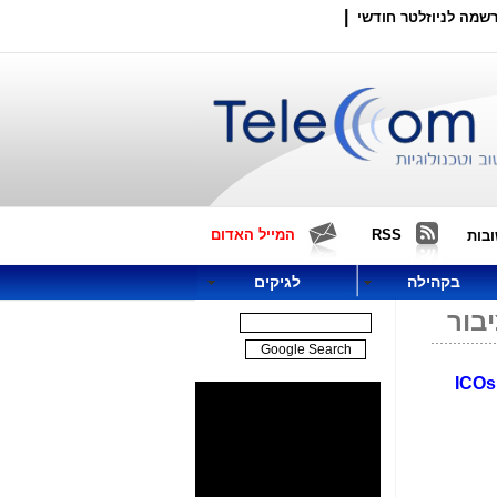
|
שמה לניוזלטר חודשי
RSS
המייל האדום
בות
בקהילה
לגיקים
בור
ICOs 