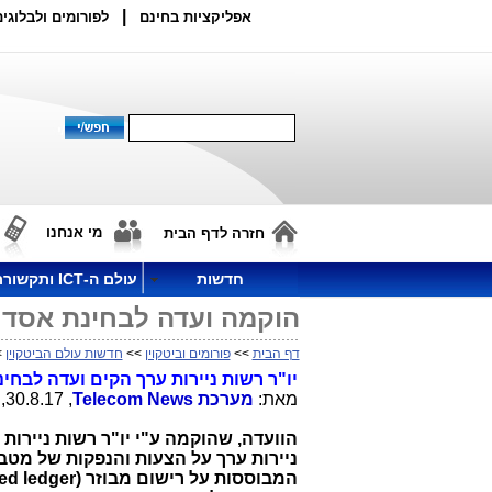
|
אפליקציות בחינם
לפורומים ולבלוגים
מי אנחנו
חזרה לדף הבית
חדשות
עולם ה-ICT ותקשורת
הוקמה ועדה לבחינת אסדרת
דף הבית
>>
פורומים וביטקוין
>>
חדשות עולם הביטקוין
>
יו"ר רשות ניירות ערך הקים ועדה לבח
מאת:
מערכת
Telecom News
, 30.8.17, 11:41
הוועדה, שהוקמה ע"י יו"ר רשות ניירות 
ניירות ערך על הצעות והנפקות של מטב
המבוססות על רישום מבוזר (
ed ledger