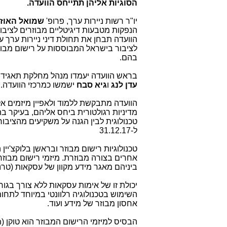
הסוגיות אליהן תתייחס הוועדה.
יו"ר רשות ניירות ערך, פרופ'
שמואל האוז
הנפקות מטבעות דיגיטליים מבוזרים לציבור
הוועדה תבחן את תחולת דיני ניירות ערך 
לציבור בישראל המבוססות על רישום מבוז
בהם.
בראש הוועדה יעמדו מנהל מחלקת תאגידי
עדן לנג
ו
גיא סבח
ישמשו כמרכזי הוועדה.
הוועדה מתבקשת ללמוד ולאפיין מיזמים אל
מדיניות רגולטורית ביחס אליהם, בעיקר בת
טכנולוגית לבין הגנה על משקיעים מהציבור
ל-31.12.17
טכנולוגיות רישום מבוזר ובראשן בלוקצ'יין
אחרים בצורה מבוזרת. מיזמי רישום מב
ביניהם מאגר מידע מקוון של עסקאות (טרנז
יכולת זו של אימות עסקאות ללא צורך בגור
השימוש בטכנולוגיה רלוונטי במיוחד לתחום
אחסון מבוזר של מידע ועוד.
הבסיס למיזמי הרישום המבוזר הוא טוקן (
n