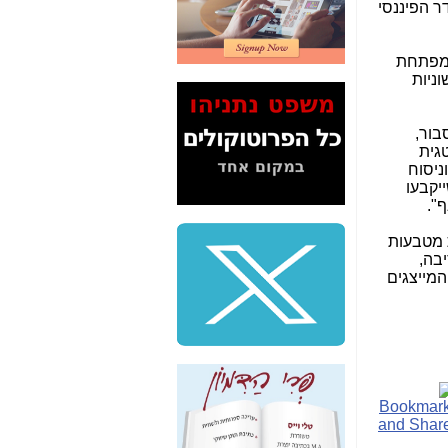
גורם מפריע לסדר הפיננסי
2" על תעלולי השר
משה כחלון -
כאן
פתחת
המשך חשיפת הבלוף
וניות
ששמו "מהפיכת
הסלולר" ואיך מסרסים
את הנתונים לציבור -
בור,
כאן
גית
ניסוח
סיכום ביקור בסיליקון
יקבעו
ואלי - למה 3 הגדולות
".
משקיעות ומפתחות
באותם תחומים -
כאן
ת מטבעות
יבה,
שלמה פילבר (עד
המייצגים
לאחרונה מנכ"ל משרד
התקשורת) - עד
מדינה? הצחקתם
אותי! -
כאן
"יש אפליה בחקירה"?
חשיפה: למה השר
משה כחלון לא נחקר
עד היום? -
כאן