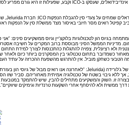
מסר,שהשלים חקירה של ארגונים וגורמים אינדיבידואלים, שעסקו ב-ICO וקבע, שפעילות זו היא 
שראלים שמחים על צעדי סין להגבלת הנפקות
:ICO
חברת
,Jelurida
שמ
אביב קפיטל רואים מסר חיובי באיסור מצד ממשלת סין על הנפקות ראש
תמחה בגיוס הון לטכנולוגיות בלוקצ'יין וגיוס ממשקיעים סינים: "אני ס
ום. מדיניות הממשל הסיני מבוססת ברוב המקרים על חשיבה אסטרט
טנית ולא רציונלית, צפויה להתגלות כהתכנסות לצורך למידת התחום ו
 מאחור כשמדובר בתחום טכנולוגי בין המסקרנים ביותר כיום ולאחר שי
ה הטבעי כשחקן מוביל. אין להתרגש מהשפעת ההכרזה על עתיד הענף
של ג'לורידה (
Jelurida
: "לאחרונה אנו רואים מבול של גיוסי הון בעזר
ת, אך ללא גיבוי בשטח של טכנולוגיה אמיתית מאחוריהם. סביר שזו הס
בצורה זו. השוק והמשקיעים מתחילים להבין, שיש להתמקד במטבעות 
רך ממשית ולא להיסחף אחרי השקעות טרנדיות וגימיקים שיווקיים".