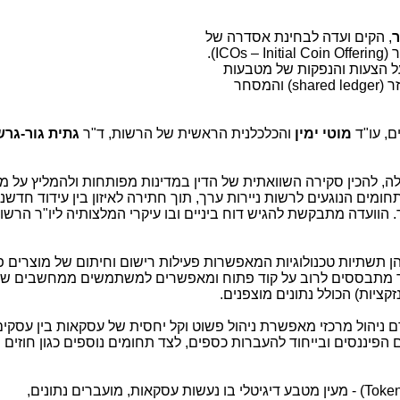
ר
, הקים ועדה לבחינת אסדרה של
 (
ICOs – Initial Coin Offering
).
על הצעות והנפקות של מטבעות
ר (
shared ledger
) והמסחר
ם, עו"ד
מוטי ימין
והכלכלנית הראשית של הרשות, ד"ר
גתית גור-גרש
ה, להכין סקירה השוואתית של הדין במדינות מפותחות ולהמליץ על מ
חומים הנוגעים לרשות ניירות ערך, תוך חתירה לאיזון בין עידוד חדשנ
. הוועדה מתבקשת להגיש דוח ביניים ובו עיקרי המלצותיה ליו"ר הרשו
 הן תשתיות טכנולוגיות המאפשרות פעילות רישום וחיתום של מוצרים פי
וזר מתבססים לרוב על קוד פתוח ומאפשרים למשתמשים ממחשבים שו
קציות) הכולל נתונים מוצפנים.
ם ניהול מרכזי מאפשרת ניהול פשוט וקל יחסית של עסקאות בין עסקים
 הפיננסים ובייחוד להעברות כספים, לצד תחומים נוספים כגון חוזים 
Toke
) - מעין מטבע דיגיטלי בו נעשות עסקאות, מועברים נתונים,