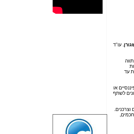
גורן
. עו"ד
תווה
ות
ת עד
ננסיים או
נים לשתף
 וצרכנים.
חכמים,
שבוע טוב לכל
הגולשים באשר
הם!!!