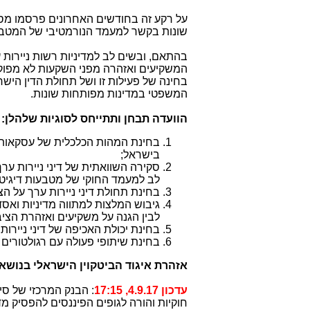
על רקע זה בחודשים האחרונים פרסמו מספר
שונות בקשר למעמד הנורמטיבי של המטבע
בהתאם, ובשים לב למדיניות רשות ניירות 
המשקיעים ואזהרה מפני השקעות לא מפוקח
בחינה של פעילות זו ושל תחולת הדין הי
המשפטי במדינות מפותחות שונות.
הוועדה תבחן ותתייחס לסוגיות שלהלן:
בחינת המהות הכלכלית של עסקאות אל
בישראל;
סקירה השוואתית של דיני ניירות ער
לב למעמד החוקי של מטבעות דיגיט
בחינת תחולת דיני ניירות ערך על ה
גיבוש המלצות למתווה מדיניות ואסדר
לבין הגנה על משקיעים ואזהרת הצי
בחינת יכולת האכיפה של דיני ניירות
בחינת שיתופי פעולה עם רגולטורים 
אזהרת איגוד הביטקוין הישראלי בנושא הנ
עדכון 4.9.17, 17:15
:
חוקיות והורה לגופים הפיננסים להפסיק מד