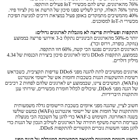
76% מהארגונים, שיש להם מכשירי
IoT
פעילים הותקפו.
מתוך 76% האלה, קרוב לשליש ספגו סיכון של הרשת או נזק לציוד פיזי.
40% מהמשיבים מתמקדים באופן פעיל במציאת דרכים למניעת הפיכת
מכשירי ה-
IoT
למסוכנים.
התקפות ופעילויות פריצה לא מוגבלות לארגונים גדולים:
יותר מ-50% מהארגונים הבינוניים נתקלו ב-3 אירועי פריצה בממוצע
(נוזקה, כופרה, וירוס וכד').
הארגונים הבינוניים נפגעו הכי קשה, 60% חוו התקפה.
בממוצע, התקפות
DDoS
גרמו לארגונים סיכון ביצירת הכנסות של 4.34
מיליון דולרים.
ארגונים ממשיכים לתת להגנה מפני
DDoS
עדיפות תקציבית, כשבראש
רשימת ההשקעות הגנות בשכבות וחומות אש של יישומי אינטרנט
(
WAFs
). המשיבים ציינו, שבממוצע יש לארגונים שלהם לפחות 2 רכיבים
של הגנה מפני
DDoS
, שיכולים לכלול חומרת מכשירים, שירותי ענן
והתקנות היברידיות.
חשוב לציין, שהגנה מפני איומים בשכבת היישומים גדלה משמעותית
וההתקנות של חומות אש של יישומי אינטרנט (
WAFs
) כמעט שולשו
בשנה האחרונה. השימוש ב-
WAF
כדי להגן על השכבה הכי מנוצלת
בערימת הרשת משקף חתירה של הארגונים לשילוב הנכון של הגנות כדי
להגן מפני חששות גוברים הקשורים להתקפות
DDoS
.
בראש רשימת המניעים להוצאה התקציבית המוגדלת על הגנה מפני