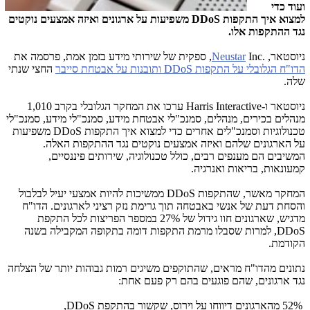
ועוד כדי
למצוא איך התקפות
DDoS
משפיעות על ארגונים ואיזה אמצעים נוקטים
נגד ההתקפות אלו.
ניוסטאר,
Inc.
Neustar
, ספקית של שירותי מידע בזמן אמת, פרסמה את
הדו"ח הגלובלי על התקפות
DDoS
ותובנות על אבטחת סייבר
החצי שנתי
שלה.
ניוסטאר ו-
Harris Interactive
ערכו את המחקר הגלובלי בקרב 1,010
מנהלים בכירים, מנהלים, סמנכ"לי אבטחת מידע, סמנכ"לי מידע, סמנכ"לי
טכנולוגיות וסמנכ"לים אחרים כדי למצוא איך התקפות
DDoS
משפיעות
על הארגונים שלהם ואיזה אמצעים נוקטים נגד ההתקפות האלה.
המשיבים הם מענפים רבים, כולל טכנולוגיה, שירותים פיננסיים,
קמעונאות, בריאות ואנרגיה.
המחקר מאשר, שהתקפות
DDoS
ממשיכות להיות אמצעי יעיל לבלבול
והסחת דעת של אנשי באבטחה תוך גרימת נזק רציני לארגונים. הדו"ח
מדגיש, שארגונים חוו גידול של 27% במספר הפריצות לכל התקפת
DDoS
, למרות שסבלו מרמת התקפות דומה בתקופה המקבילה בשנה
הקודמת.
נתונים מהדו"ח מראים, שהתוקפים משיגים רמות גבוהות יותר של הצלחה
נגד ארגונים, שהם פוגעים בהם רק פעם אחת:
52% מהארגונים דיווחו על וירוס, שקשור בהתקפת
DDoS
,