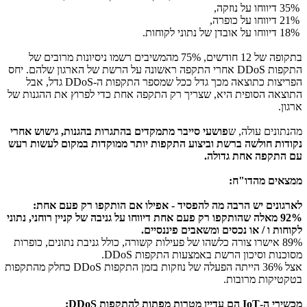
35% דיווחו על נוזקה,
21% דיווחו על כופרה,
18% דיווחו על אובדן של נתוני לקוחות.
בתקופה של 12 חודשים, 75% מהמשיבים רשמו ניסיונות מרובים של
התקפות
DDoS
אחרי התקפה ראשונה על הרשת של הארגון שלהם. יחס
הפריצות כתוצאה מכך גדל ככל שמספר התקפות ה-
DDoS
גדל, אבל
התוצאה הסופית היא, שצריך רק התקפה אחת כדי לפרוץ את ההגנות של
ארגון.
מהנתונים עולה, ש
פושעי סייבר מתמקדים בהתגרות בהגנות, גישוש אחרי
נקודות חולשה ברשת וביצוע התקפות יותר ממוקדות במקום לעשות רעש
עם התקפה אחת גדולה.
ממצאים מהדו"ח:
לארגונים יש הרבה מה להפסיד - אפילו אם הותקפו רק פעם אחת:
92% מאלה שהותקפו רק פעם אחת דיווחו על גניבה של קניין רוחני, נתוני
לקוחות ו / או נכסים ומשאבים פיננסיים.
89% אישרו צורה כלשהו של פעילות קשורה, כולל גניבת נתונים, כופרות
מסוכנות וסיכון הרשת באמצעות התקפות
DDoS
.
אצל 36% הייתה הפעלה של נוזקות בזמן התקפות
DDoS
כחלק מהתקפות
בטקטיקות מרובות.
מכשירי ה-
IoT
הם עדיין מטרות מפתות להתקפות
:DDoS