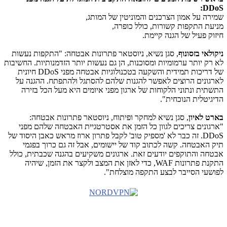
:
DDoS
שמירה על אמון הצרכנים והמוניטין של המותג,
מניעת התקפות קשורות, כולל כופרה,
חיזוק פעיל של הגנה קיימת.
ניקולאי בזסונוף
, סגן נשיא, ניוסטאר פתרונות אבטחה: "התקפות נעשות
לא רק יותר ערמומיות ומסוכנות, הן גם נעשות יותר הזדמנותיות. החשיבות
של דריכות תמידית והשקעה בטכנולוגיות אבטחה מפני
DDoS
חיונית
לארגונים הרוצים לאפשר להגנות שלהם להסתגל ולהתפתח. ההגנה על
התשתית ונתוני הלקוחות של ארגון מפני איומים היא מעל הכל בזירה
הדיגיטלית הנוכחית".
בארט לאיון
, סגן נשיא למחקר ופיתוח, ניוסטאר פתרונות אבטחה:
"ארגונים צריכים לגוון כל הזמן את אסטרטגיית האבטחה שלהם מפני
DDoS
. זה כבר לא 'מספיק טוב' לקבל פתרון ארוז מראש כאבן היסוד של
תיק האבטחה. קשה לכתוב קוד של יישומים, אבל זה גם כרוך בפגמי
אבטחה והתוקפים יודעים זאת. ארגונים משקיעים בהגנה שכבתית, כולל
התקנת פתרונות
WAF
, כדי לאזן את המצב ולקצר את הזמן, שיהיה
לפושעי הסייבר לבצע התקפה מוצלחת".