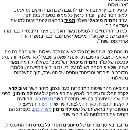
"אבי שלום
כרגיל, דבריך אינם ראויים לתגובה שכן הם רחוקים מהאמת.
למען הסר ספק יובהר כי אין כל ממש בטענות בפנייתך.
עו"ד
נחמיה מיכאלי
פעלה
תמיד
בהתאם להתחייבות למניעת
ניגוד עניינים.
כמו כן, ההתחייבות למניעת ניגוד העניינים אינה רלבנטית כבר מזה
4 וחצי שנים שכן עו"ד
מיכאלי
אינו עובד כבר במשרד עו"ד
ארדינסט ושות'".
תשומת לב, שהתשובה כלל לא עונה לכל שאלותיי ולא מבהירה מה
לא אמת, אבל התשובה כן עונה לשאלה, שבכלל לא שאלתי, וזה נוגע
לבעלה של עו"ד
נחמיה מיכאלי
(ש"כיכב" בשאלה קודמת מאוד
ישנה, שלא פורסמה מעולם על ידי, גם כי היא התיישנה). כלומר:
מדובר ב"פיברוק ומריחה" נוספת של המשרד, תוך התעלמות
משאלותיי.
כתוצאה מהחשיפות המדברות בעד עצמן, מיהר השר
איוב קרא
לקבל החלטות (כלומר: לאמץ את הפיברוק של
שמילה מימון
), לפני
שהיועמ"ש יתערב בנושא. החלטת השר
מצויה כאן
, ההודעה
לתקשורת
מצויה כאן
, ההמלצות לשר של ה"ועדה המייעצת"
המפוברקת בראשותו של
שמילה מימון
מצויה כאן
. בקצרה: הם
דוחים את ההחלטות לעוד חצי שנה.
מדובר באוסף מדהים של
טיעונים חסרי כל בסיס
תוך התעלמות