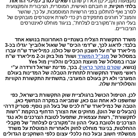
מקצועות מקבילים) ולא רק שהם
רשאים לסרב למילוי הוראות
בלתי חוקיות
, זו חובתם האישית, המוסרית, הציבורית והמקצועית
לסרב ואף להתלונן בפני הרשויות המוסמכות, על כך, שהשר
והמנכ"ל חורגים מתפקידם רק כדי לשרת אינטרסים מובהקים של
בעלי ההון וה"מקורבים לצלחת", בניגוד מוחלט לאינטרסים
הציבוריים.
משרד התקשורת הצליח בשנתיים האחרונות בנושא אחד
בלבד: לדאוג לכך, ש"דמי הכיס" של שאול אלוביץ' יגדלו בכ-3
מיליארד ש"ח על חשבון הכיס של כולנו. כמיליארד ש"ח עברו
במסלול של
מנכ"ל המשרד
ושות' מול בזק וכ-2 מיליארד ש"ח
עברו במסלול של מועצת הכבלים והלוויין מול Yes
(נושא,
שטרם נחקר כראוי
). בכך, מדינת ישראל דורדרה ע"י
ראשי משרד התקשורת לתחתית הטבלה של המדינות בעולם
המערבי ולא רק בעולם המערבי, בתשתיות התקשורת הקוויות
והסלולריות שלה.
לכן, הטיפול הכושל ברגולציית שוק התקשורת בישראל, כפי
שחשפנו לא אחת וגם כאן, שמביאה במקרה הנחשף כאן,
הטבה של כמיליארד ש"ח לכיס של בעל הון נוסף: פטריק דרהי
(הבעלים של הוט), מחזקים את הצורך הדחוף בהקמת "רשות
לתקשורת", רשות עצמאית, שתפעל לטובת הצרכנים ולא נגד
הצרכנים ולטובת בעלי ההון וה"מקורבים לצלחת" של מקבלי
ההחלטות, בניגוד מוחלט לחוק ולאחריות המוטלת על משרד
ממשלתי חשוב ובעל כוח כלכלי עצום כלפי השחקנים הגדולים