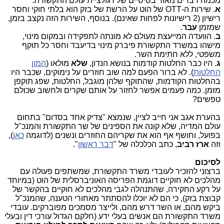
מכמה דברים מאוד בסיסיים של רגולציית עולם התקשורת:
א
. שירות ה-OTT של הוט על הרשת של בזק הוא בלתי חוקי וחסר
רישיון (2 רישיונות לפחות שאינם). בנוסף, השירות הזה נקצב בזמן,
שמזמן
עבר
.
ב
. הוועדה המייעצת מעולם לא מונתה לתפקידה ובמקום מינוי,
מישהו במשרד התקשורת פיברק מינוי בדיעבד וחסר כל תוקף
משפטי, ללא חתימת השר.
ג
. היו כבר החלטות קודמות בנושא הנדון,
שלא
מולאו (
המון
החלטות
). לא ברור הפעם למה שוב חוזרים על נימוקים, שכבר היו
בהחלטות הקודמות, שהתוקף שלהן מוגבל, החלטות, שפג תוקפן
מזמן. כמה פעמים אפשר לחזור על אותם שקרים ולחשוב שכולם
טפשים?
בהערת אגב אני חייב לציין, שנמצא "צדיק אחד בסדום" בתחום
עולם המדיה, שלא קונה את הספינים של שר התקשורת והמנכ"ל
בפועל, וחושף אף הוא את שקריהם החוזרים ונשנים (לדוגמה
כאן
),
וזה
ארז רביב
, כתב הכלכלה של "
דבר ראשון
".
לסיכום
ברצוני להזכיר לעובדי משרד התקשורת, שמשתפים פעולה עם
מהלכים לא חוקיים דוגמת הפריסה האוניברסלית של הוט (במיוחד
על רקע החקירה, שהתנהלה לגבי מהלכים לא חוקיים בהקשר של
קבוצת בזק), כי הם לא יוכלו להסתתר מאחורי הטענה, שהמנכ"ל
ביקש מהם, או השר דרש מהם, ולייצר מסמכים מפוברקים. עובדי
משרד התקשורת הם אנשים בעלי ידע (חלקם הגדול עורכי דין ובעלי