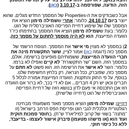
הזה, הודעה, שפורסמה ב-
3.10.17
(
כאן
)
.
אבל כשבודקים את ה-Properties של המסמך החדש מגלים, שהוא
ייוצר
ביום
24.10.17
, כלומר:
אחרי
ש
שמילה מימון
הוציא את
המסמך שלו של שימוע דחיית הפריסה האוניברסלית של הוט.
כלומר: בעת ש
שמילה מימון
הוציא את המסמך בחתימתו כיו"ר
הוועדה המייעצת,
הוא
לא היה מוסמך לחתום על מסמך כזה
.
2
) במסמך לא מצוין
מי אישר
את המסמך. הנוסח הרשמי של
מסמך כזה (דוגמה
כאן
) אמור לציין,
ששר התקשורת מינה את
חברי הוועדה המייעצת
,
ששמותיהם מופיעים ברשימה. אולם,
במסמך הזה, השם "שר התקשורת"
לא קיים
ואפילו לא ברמז.
כלומר: השר
לא אישר
את הרשימה הזו. הוא פשוט
לא חתם
על
מסמך כזה, שפוברק, ככל הנראה, רק בלחץ החשיפות שלנו.
בנוסף, על פי החוק והתקנות, הוועדה המייעצת אמורה לכלול 5
חברים וכאן יש רק 4 חברים... אם לא די בכך, לא ברור אם הוועדה
הזו אכן התכנסה אי פעם לדון בנושא הזה של דחיית הפריסה
האוניברסלית של הוט (דחייה שלישית).
דהיינו
:
שמילה מימון
הוציא מסמך מאוד משמעותי מבחינה
רגולטורית וכלכלית לגבי הוט ופריסת הפס הרחב בישראל (זו
"מתנה" בשווי של קרוב למיליארד ש"ח), ב
חוסר סמכות חוקית
ועוד הוא (או מישהו מטעמו) פיברק אישור לעצמו - בדיעבד,
ללא כל כיסוי חוקי.