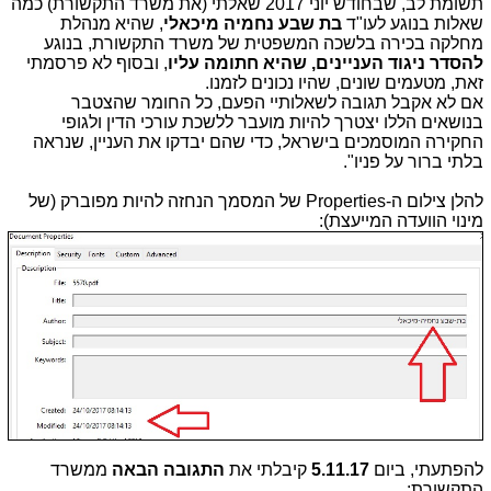
תשומת לב, שבחודש יוני 2017 שאלתי (את משרד התקשורת) כמה
שאלות בנוגע לעו"ד
בת שבע נחמיה מיכאלי
, שהיא מנהלת
מחלקה בכירה בלשכה המשפטית של משרד התקשורת, בנוגע
להסדר ניגוד העניינים, שהיא חתומה עליו
, ובסוף לא פרסמתי
זאת, מטעמים שונים, שהיו נכונים לזמנו.
אם לא אקבל תגובה לשאלותיי הפעם, כל החומר שהצטבר
בנושאים הללו יצטרך להיות מועבר ללשכת עורכי הדין ולגופי
החקירה המוסמכים בישראל, כדי שהם יבדקו את העניין, שנראה
בלתי ברור על פניו".
להלן צילום ה-Properties של המסמך הנחזה להיות מפוברק (של
מינוי הוועדה המייעצת):
להפתעתי, ביום
5.11.17
קיבלתי את
התגובה הבאה
ממשרד
התקשורת: