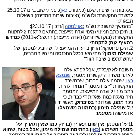
בעקבות החשיפות שלנו (כמפורט
כאן
), פניתי שוב ביום 25.10.17
למשרד התקשורת ולנש"מ (נציבות שירות המדינה) בשאלות
הבאות:
"בהמשך לתשובת נש"מ
כאן למטה
[עדכון 23.10.17]:
1. היכן כתב המינוי (מינוי ועדה מייעצת בהתאם לתקנה 2 לתקנות
התקשורת (בזק ושידורים) (ועדה מייעצת) התשע"א-2011)
כנדרש
בסעיף 2(ח) לתקנות
?
2. היכן פרוטוקול הדיון ב"ועדה המייעצת", שהוביל למסמך של
שמילה מימון
? מתי היא בכלל התכנסה ומי היו החברים,
שהשתתפו בישיבה הזו?"
תשובה לא קיבלתי, אב
ל לפתע עלה
לאתר משרד התקשורת מסמך,
שנמצא
כאן
, שממנו עולה בברור, ש
במשרד
התקשורת "ייצרו מסמך" הנחזה להיות
כתב מינוי לוועדה המייעצת
.
המסמך
הזה מעלה כמה שאלות די כבדות, כי
ניכר ממנו, שמדובר
בפיברוק,
מעשי ידיו
של
שמילה מימון
(בתמונה משמאל)
או מישהו מטעמו
:
1
) על המסמך
אין שום תאריך (בדיוק כמו שאין תאריך על
מסמך השימוע (
כאן
) בחתימת שמילה מימון, אבל בטוח, שהוא
הוצא במקביל או לפני להודעה לציבור על קיומו של המסמך