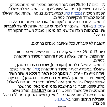
לכן, ביום 25.10.17 (יום לאחר פרסום מסמך המינוי המופברק
לוועדה המייעצת) פניתי אל היועמ"ש (היועץ המשפטי לממשלה),
הפניה המלאה
נמצאת כאן
, למתעניינים. בנוסף, שלחתי את השאלה
הבאה למשרד התקשורת ולנש"מ:
"בהמשך לתכתובת למטה [הקודמת] אודה להתייחסותכם לעדכון,
ש
מצ"ב
ב-
PDF
, שהעברתי ליועמ"ש הבוקר, אודות
לחשד לפברוק
שני
ברציפות
מצדו של
שמילה מימון
, מנכ"ל משרד התקשורת
בפועל".
תשובה לא קיבלתי, ככל שאקבל, אעדכן בהתאם.
ביום 28.10.17, לאור אי קבלת תשובות לשאלותיי הקודמות
והדחופות, שלחתי שאלה נוספת ודחופה למשרד התקשורת
ולנש"מ:
"בהמשך לשאלות למטה [הקודמות],
שטרם נענו
, במסמך,
שהועלה במפתיע לאתר משרד התקשורת (
כאן
) המוגדר בשם:
"ועדה מייעצת – עדכון",
מסמך ללא תאריך וללא אישור השר
(שהוא היחיד המוסמך לאשר את מה שכתוב במסמך), בבדיקת
ה-
Properties
של המסמך הזה [הצילום מצוי כאן מתחת לשאלה]
עולה, שהוא חובר ע"י
בת-שבע נחמיה-מיכאלי
מהלשכה
המשפטית של משרד התקשורת
ביום
24.10.17
.
מצ"ב צילום
המוכיח זאת "שחור על גבי לבן". זאת, כאשר מסמך המנכ"ל בפועל
(
שמילה מימון
) חובר ב
-3.10.17.
הכיצד?