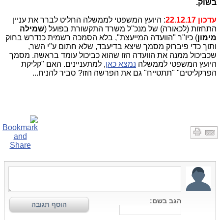
בשוק.
עדכון 22.12.17
: היועץ המשפטי לממשלה החליט לברר את עניין
התחזות (לכאורה) של מנכ"ל משרד התקשורת בפועל (
שמילה
מימון
) כיו"ר "הוועדה המייעצת", בלא הסמכה רשמית כנדרש בחוק
ותוך כדי פיברוק מסמך שיצא בדיעבד, שלא חתום ע"י השר,
שכביכול ממנה את הוועדה הזו שהוא כביכול עומד בראשה. מסמך
היועץ המשפטי לממשלה
נמצא כאן
, למתעניינים. האם "קליקת
הפרקליטים" "תתטייח" גם את הפרשה הזו? סביר להניח...