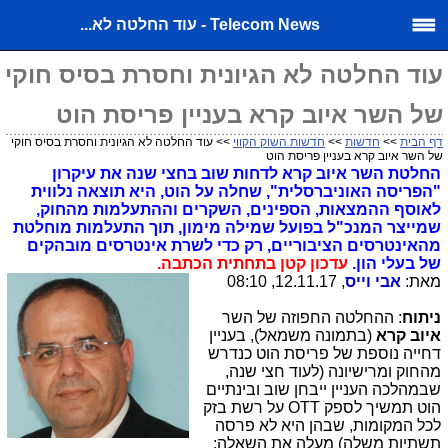
Telecom News - עוד החלטה לא...
עוד החלטה לא הגיונית וחסרת בסיס חוקי
של השר איוב קרא בעניין פריסת הוט
דף הבית
>>
חדשות
>>
חדשות השוק הקווי
>> עוד החלטה לא הגיונית וחסרת בסיס חוקי
של השר איוב קרא בעניין פריסת הוט
החלטת השר איוב קרא לדחות שוב בחצי שנה את עיקרון
"הפריסה האוניברסלית", שחלה על הוט, היא תוצאה נלווית
לאוסף ההמצאות, הספינים, השקרים וההתעלמות מהחוק,
שמייצר המנכ"ל בפועל שמילה מימון, תוך התעלמות מוחלטת
מהאינטרסים הציבוריים, רק כדי לשרת אינטרסים מובהקים
של בעלי הון.
עדכון קטן בתחתית הכתבה.
מאת:
אבי וייס
, 12.11.17, 08:10
ניתוח
: ההחלטה החפוזה של השר
איוב קרא
(בתמונה משמאל), בעניין
דחייה נוספת של פריסת הוט כנדרש
מהחוק ומרישיונה (לעוד חצי שנה,
שבמהלכה העניין ייבחן שוב ובינתיים
הוט תמשיך לספק OTT על רשת בזק
לכל המקומות, שבהן היא לא פרסה
תשתיות משלה) מעלה את השאלה: