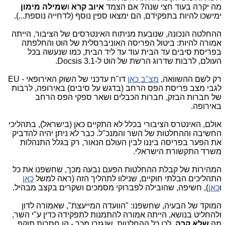
מה יקרה בעוד חצי שנה? אם הצמד
איוב קרא
ו
שמילה מימון
ימישכו להיות בתפקידם, הם ימצאו ספין נוסף (לדחייה נוספת...).
ההחלטה הנכונה, שנובעת מניתוח האינטרסים של הציבור, הייתה
אמורה להיות: ביטול הפריסה האוניברסלית של הוט והחלפתה
בפריסת סיבים עד הבית עוד עד ליד הבית, כמו שנעשה בכל
העולם, לרבות שדרוג הרשת של הוט ל-Docsis 3.1.
רק לשם ההשוואה,
מצ"ב כאן
דו"ח עדכני של השוק האירופאי - EU
לגבי מצב פריסת הפס הרחב (בדגש על סיבים) באירופה, לרבות
של חברות הבזק, חברות הכבלים ושאר ספקי הפס הרחב
באירופה.
אולם, האינטרס הציבורי בכלל לא התקיים כאן (בישראל), בתהליכי
החשיבה וההחלטות של השר והמנכ"ל. כבר לא ניתן יהיה להדביק
את הפער בפריסה ביננו לבין העולם הנאור, רק בגלל התנהלות
משרד התקשורת הישראלי.
המהירות של קבלת ההחלטות הפעם נבעה מכך, שחשפנו את כל
התהליכים הבלתי חוקיים, שנילוו לתהליך הזה (ראה למשל
כאן
ו
כאן
), חשיפה, שהובילה לפברוקי מסמכים ושקרים בקצב מבהיל.
המוקד של הבעיה, שחשפנו: "הוועדה המייעצת", שאמורה לדון
ולהחליט בנושא, הייתה אמורה להתמנות לתפקידה כדין ע"י השר,
מה
שלא קרה
. לכן כל ההחלטות, שנגזרו מכך - הן חסרות תוקף.