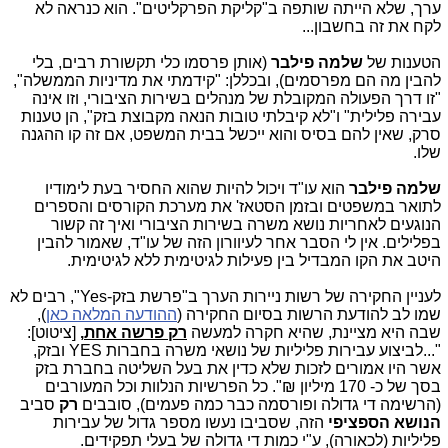
ערך, שלא הייתה שותפה ב"קליקת הפרקליטים". הוא כנראה לא
לקח את זה בחשבון...
הטענות של
שלמה פילבר
(אותן פרסמו כלי תקשורת רבים, בלי
להבין מה הם מפרסמים), ובכללן: "קידמתי את מדיניות הממשלה",
"זו דרך הפעולה המקובלת של מנהלים בשירות הציבורי, וזו אינה
עבירה פלילית" ו"לא קיבלתי טובות הנאה מקבוצת בזק", הן טענות
סרק, שאין להם בסיס והוא ייכשל בבית המשפט, אם זה קו ההגנה
שלו.
שלמה פילבר
הוא עו"ד ויכול להיות שהוא החסיר בעת לימודיו
לתואר במשפטים ובזמן הסטאז' את מערכת הקורסים והספרים
הנוגעים לאחריות נושא משרה בשירות הציבורי ואיך זה קשור
בפלילים. אין לי הסבר אחר לעיוורון הזה של עו"ד, שאמור להבין
היטב את הקו המבדיל בין פעילות לגיטימית ללא לגיטימית.
לעניין החקירה של רשות ניירות הערך ב"פרשת בזק-Yes", רבים לא
שמו לב להודעת הרשות בסיום החקירה (
ההודעה המלאה כאן
),
שבה היא מציינת, שהיא חקרה למעשה
רק פרשה אחת
,
[ציטוט]:
"...לביצוע עבירות פליליות של נושאי משרה בחברות YES ובזק,
אשר היו אמורים לזכות שלא כדין את בעל השליטה בחברת בזק
בסך של כ- 170 מיליון ₪". כל הפרשיות הנלוות וכל המעורבים
(הרשימה די גדולה ופורסמה כבר כמה פעמים), סובבים
רק
סביב
הנושא הספציפי
הזה, שסביבו נעשו מספר גדול של עבירות
פליליות (לכאורה), ע"י כמות די גדולה של בעלי תפקידים.