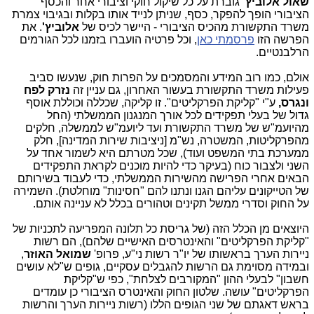
שאול אלוביץ'
גוברת על כל שיקול חוקי וציבורי אחר והכסף
הציבורי הופך להפקר, כסף, שניתן לנייד אותו בקלות ובגיבוי צמרת
משרד התקשורת מהכיס הציבורי - היישר לכיס של
אלוביץ'
. את
הפרשה הזו
פרסמתי כאן
, וכל פרטיה הועברו בזמנו לכל הגורמים
הרלבנטיים.
אולם, כמו רוב המידע והמסמכים על הפרות חוק, שנעשו סביב
פעילות משרד התקשורת בעשור האחרון, גם עניין זה
נזרק לפח
ונגרס,
ע"י "קליקת הפרקליטים". זו קליקה, שכללה וכוללת אוסף
גדול של בעלי תפקידים לכל אורך המנגנון הממשלתי (החל
מהיועמ"ש של משרד התקשורת ועד ליועמ"ש לממשלה, חלקים
מהפרקליטות, המשטרה, נש"מ [ניציבות שירות המדינה], חלק
ממערכת בתי המשפט ועוד), שכל מטרתם היא לשמור אחד על
השני ולצבור כוח (בעיקר כדי להיות מוכנים לקראת התפקידים
הבאים אחרי הפרישה מהשירות הממשלתי, כדי לעבוד בשירותם
של הטייקונים עליהם הגנו ונתנו להם "חסינות" מוחלטת). השמירה
על החוק וסדרי ממשל תקינים וטהורים בכלל לא עניינה אותם.
היוצאים מן הכלל הזה (של גריסת כל תלונה המפריעה לתכניות של
"קליקת הפרקליטים" והאינטרסים האישיים שלהם), הם רשות
ניירות הערך בראשותו של יו"ר רשות ני"ע, פרופ'
שמואל האוזר
,
ובמידה מסוימת גם הרשות להגבלים עסקיים, גופים ש"לא עושים
חשבון" לבעלי ההון "המקורבים לצלחת", כפי ש"קליקת
הפרקליטים" עושה. שלטון החוק והאינטרס הציבורי כן עומדים
בראש דאגתם של שני הגופים הללו (רשות ניירות הערך והרשות