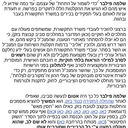
שלמה פילבר
"כדי לשמור על התחת" של עצמם. עד כמה שידוע לי,
איש מהם לא הגיש את ההקלטות הללו לחוקרים בפרשה. זו תעודת
עניות לאותם בעלי תפקידים בכירים במשרד התקשורת בעבר
ובהווה.
ברצוני להזכיר לעובדי משרד התקשורת, שמשתפים פעולה עם
מהלכים לא חוקיים (וכאן המדובר במהלכים סביב קבוצת בזק), כי
הם לא יוכלו להסתתר מאחורי הטענה, שהמנכ"ל ביקש מהם, או
השר דרש מהם, ולהכין "אליבי" בדמות הקלטת השיחות עם המנכ"ל
או השר בסתר. עובדי משרד התקשורת הם אנשים בעלי ידע (חלקם
הגדול עורכי דין ובעלי מקצועות מקבילים) ולא רק שהם
רשאים
לסרב למילוי הוראות בלתי חוקיות
, זו חובתם האישית, המוסרית,
הציבורית והמקצועית לסרב ואף
להתלונן
בפני הרשויות
המוסמכות, על כך, שהשר והמנכ"ל חורגים מתפקידם, רק כדי
לשרת אינטרסים מובהקים של בעלי ההון וה"מקורבים לצלחת",
בניגוד מוחלט לאינטרסים הציבוריים, לחוק, לתקנות ולנורמות
הציבוריות.
שלמה פילבר
כל כך היה
אטום
לנעשה סביבו, שאפילו
לאחר
שהחלה החקירה
כנגד בזק
, הוא
המשיך
להוציא מסמכים
והחלטות ובקצב לטובת בזק, כאילו הוא "חסין מאש"
(דוגמאות:
כאן
,
כאן
,
כאן
,
כאן
,
כאן
,
כאן
ו
כאן
) ואף עסק ממש קודם
לכן, בספין ענק על הוט: הכנסת הוט בכפייה לתוך הסדר "השוק
הסיטונאי" (
כאן
, מנותח בהרחבה
כאן
) והוא
לא שם לב, שהוא
מוקלט כמעט ע"י כל הבכירים שסובבים אותו.