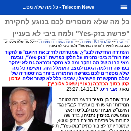
Telecom News - כל מה שלא מס...
כל מה שלא מספרים לכם בנוגע לחקירת
"פרשת בזק-Yes" ולמה ביבי לא בעניין
דף הבית
>>
עולם ה-ICT ותקשורת
>>
חדשות משרד התקשורת
>> כל מה שלא מספרים
לכם בנוגע לחקירת "פרשת בזק-Yes" ולמה ביבי לא בעניין
העתירה החדשה לבג"ץ, שמטרתה לחייב את היועמ"ש לחקור
את רוה"מ ביבי נתניהו על חלקו בפרשת "בזק-Yes", נובעת
מאי הבנה של מה נחקר ומה לא נחקר וכנראה גם לא ייחקר
בפרשה זו ולמה הגענו למצב האומלל הזה. חשיפת כל מה
שלא מספרים לכם בפרשה החמורה ביותר בהיסטוריה של
עולם התקשורת הישראלי, שביבי כלל לא קשור אליה.
עדכון
קטן בסוף הכתבה (בעניין שאול אלוביץ').
מאת:
אבי וייס
, 14.11.17, 23:27
עו"ד
שחר בן מאיר
ו"העמותה לטוהר
המידות" הגישו היום עתירה לבג"ץ נגד
היועמ"ש
אביחי מנדלבליט
וראש
הממשלה
בנימין נתניהו
, בדרישה
להורות על פתיחת חקירה בתיק 4000,
שמוכר יותר לציבור כתיק "בזק-Yes", תיק