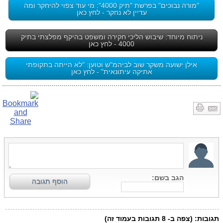
"מורה נבוכים" בפרשת "תיק 4000": מי עוד צפוי להיחקר ומה
עדיין לא נחקר - לחץ כאן
ניתוח מיוחד: שיבוש הליכי חקירה ומשפט בהיקף מפלצתי בתיק
4000 - לחץ כאן
אילן ישועה משקר שוב לביהמ"ש וטוען: "לא הייתה בתקופתי
אתיקה עיתונאית" - לחץ כאן