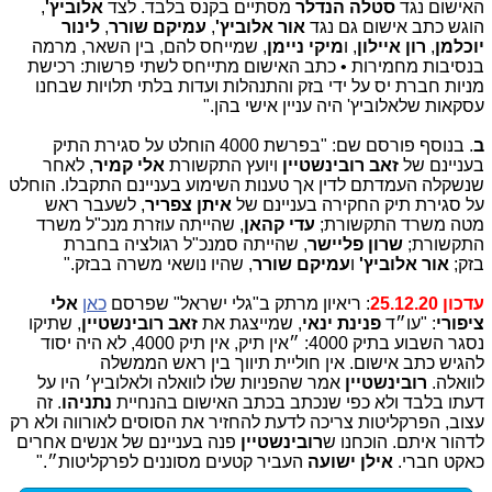
האישום נגד
סטלה הנדלר
מסתיים בקנס בלבד. לצד
אלוביץ'
,
הוגש כתב אישום גם נגד
אור אלוביץ'
,
עמיקם שורר
,
לינור
יוכלמן
,
רון איילון
, ו
מיקי ניימן
, שמייחס להם, בין השאר, מרמה
בנסיבות מחמירות • כתב האישום מתייחס לשתי פרשות: רכישת
מניות חברת יס על ידי בזק והתנהלות ועדות בלתי תלויות שבחנו
עסקאות שלאלוביץ' היה עניין אישי בהן."
ב
. בנוסף פורסם שם: "בפרשת 4000 הוחלט על סגירת התיק
בעניינם של
זאב רובינשטיין
ויועץ התקשורת
אלי קמיר
, לאחר
שנשקלה העמדתם לדין אך טענות השימוע בעניינם התקבלו. הוחלט
על סגירת תיק החקירה בעניינם של
איתן צפריר
, לשעבר ראש
מטה משרד התקשורת;
עדי קהאן
, שהייתה עוזרת מנכ"ל משרד
התקשורת;
שרון פליישר
, שהייתה סמנכ"ל רגולציה בחברת
בזק;
אור אלוביץ'
ו
עמיקם שורר
, שהיו נושאי משרה בבזק."
עדכון 25.12.20
: ריאיון מרתק ב"גלי ישראל" שפרסם
כאן
אלי
ציפורי
: "עו״ד
פנינת ינאי
, שמייצגת את
זאב רובינשטיין
, שתיקו
נסגר השבוע בתיק 4000: ״אין תיק, אין תיק 4000, לא היה יסוד
להגיש כתב אישום. אין חוליית תיווך בין ראש הממשלה
לוואלה.
רובינשטיין
אמר שהפניות שלו לוואלה ולאלוביץ׳ היו על
דעתו בלבד ולא כפי שנכתב בכתב האישום בהנחיית
נתניהו
. זה
עצוב, הפרקליטות צריכה לדעת להחזיר את הסוסים לאורווה ולא רק
לדהור איתם. הוכחנו ש
רובינשטיין
פנה בעניינם של אנשים אחרים
כאקט חברי.
אילן ישועה
העביר קטעים מסוננים לפרקליטות״."