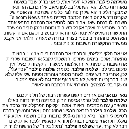
מ
שלמה פילבר
. הוא לא העיר אותי, כי אני בד"כ עובד בשעות
מאוחרות כאלו. הוא השתולל בטלפון מזעם על הכתבה הזו וטען
שמבקר הליכוד הוא שקרן פתולוגי וכל מה שכתבתי זה אוסף של
שקרים ודרש להסיר את הכתבה מיידית מאתר Telecom News.
השבתי לו בנחת שאני אהיה מוכן להסיר את הכתבה בתנאי אחד
ברור: שמרגע זה ואילך אקבל תשובות נכונות ובזמן סביר ממשרד
התקשורת ושאיש לא ינסה למרוח אותי בתשובות, גם אם הן קשות.
הוא הסכים והתחייב בפניי בצורה ברורה שמעתה והלאה אני אקבל
ממשרד התקשורת תשובות נכונות ובזמן.
אני את חלקי מילאתי, והסרתי את הכתבה ביום 1.7.15 בחצות
מהאתר. אולם, בימים שחלפו, המשכתי לקבל או תשובות שקריות
או תשובות סתמיות, או התעלמות ממשרד התקשורת, כאילו אין
סיכום ביני לבין
שלמה פילבר
. כלומר:
שלמה פילבר
"עבד עלי".
לכן, אחרי כחודש ימים, לאחר מספר אזהרות ופניות שלי אליו שלא
שינו דבר (כי זה האיש, לא סופר אף אחד וגם לא אותי ממטר
ומשקר בלי למצמץ), החזרתי את הכתבה הזו לאוויר.
מאז, גם אני וגם אחרים הגשנו עשרות רבות של תלונות כנגד
שלמה פילבר
לכל גורמי אכיפת החוק במדינה (מייד נדווח באילו
נושאים), עם מסמכים וראיות. אולם, "קליקת הפרקליטים" גרסה את
הכל
.
שלמה פילבר
כנראה הרגיש שהוא "חסין אש" והמשיך בדרכו
ו"סיפק לי חומר" בלא פחות מ-390 כתבות, בהם חשפתי את עיקרי
מעלליו וקראתי פעמים רבות לחקור את מעשיו ולפטר אותו. שום
דבר לא קרה, עד ש
שלמה פילבר
"נתקל בקיר" של הרשות לניירות