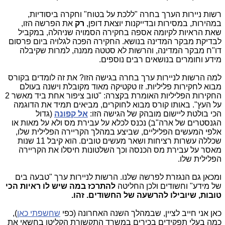
רשות ניירות הערך בחרה "ללכת על בטוח" וחקרה ביסודיות,
במהירות, במסירות ובדייקנות יוצאת דופן,
רק
את הפרשה הזו,
שאת הראיות לקיומה אספה בחקירה הסמויה שניהלה, במקביל
לבדיקת מבקר המדינה בנושא. החקירה הפכה לגלויה ביום פרסום
דו"ח מבקר המדינה, והרשות לא סטטה ממנה, למרות שקיבלה
מידע וחומרים בנושאים רבים נוספים.
למה הרשות לניירות ערך בחרה בגישה הזו? את זה לומדים בקורס
מבוא לחקירות פליליות. זו טקטיקה מאוד מקובלת וישנה בעולם
החקירות הפליליות האומרת בקצרה: "טוב ציפור אחת ביד מאשר 2
על העץ". באותו קורס מבוא לחוקרים, מביאים תמיד את הדוגמה
הכי בולטת ליישום מובהק של הגישה הזו:
אל קפונה
(גדול
הגנסטרים של ארה"ב) נכנס לכלא על עבירת מס ולא על מאות או
אלפי המעשים הפליליים, שביצע במהלך הקריירה הפלילית שלו,
שכללה עשרות רציחות ושאר מעשים טובים. הוא קיבל 11 שנות
מאסר על עבירת מס הכנסה וכך השלטונות חיסלו את הקריירה
הפלילית שלו.
ומכאן גם הנגזרת לפרשה שלנו. הרשות לניירות ערך "טבעה בים
של מידע" וחשודים ולכן החליטה
להתרכז במה שיש לו ראיות הכי
טובות, שיובילו להרשעה של החשודים. זהו.
כאן אני חייב לציין, שבמהלך השנה האחרונה (כפי
שחשפתי כאן
),
כמה בעלי תפקידים בכירים במשרד התקשורת הקליטו בחשאי את