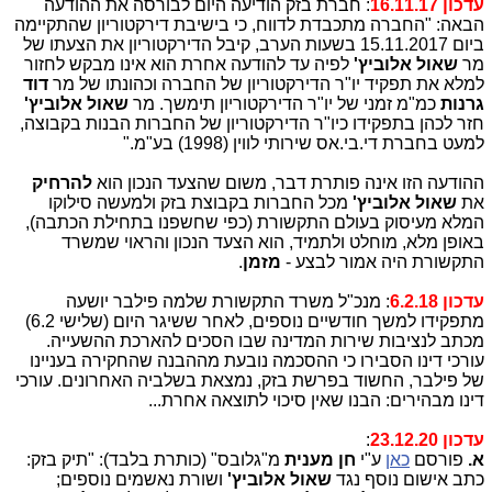
עדכון 16.11.17
: חברת בזק הודיעה היום לבורסה את ההודעה
הבאה: "החברה מתכבדת לדווח, כי בישיבת דירקטוריון שהתקיימה
ביום 15.11.2017 בשעות הערב, קיבל הדירקטוריון את הצעתו של
מר
שאול אלוביץ'
לפיה עד להודעה אחרת הוא אינו מבקש לחזור
למלא את תפקיד יו"ר הדירקטוריון של החברה וכהונתו של מר
דוד
גרנות
כמ"מ זמני של יו"ר הדירקטוריון תימשך. מר
שאול אלוביץ'
חזר לכהן בתפקידו כיו"ר הדירקטוריון של החברות הבנות בקבוצה,
למעט בחברת די.בי.אס שירותי לווין (1998) בע"מ."
ההודעה הזו אינה פותרת דבר, משום שהצעד הנכון הוא
להרחיק
את
שאול אלוביץ'
מכל החברות בקבוצת בזק ולמעשה סילוקו
המלא מעיסוק בעולם התקשורת (כפי שחשפנו בתחילת הכתבה),
באופן מלא, מוחלט ולתמיד, הוא הצעד הנכון והראוי שמשרד
התקשורת היה אמור לבצע -
מזמן
.
עדכון 6.2.18
: מנכ"ל משרד התקשורת שלמה פילבר יושעה
מתפקידו למשך חודשיים נוספים, לאחר ששיגר היום (שלישי 6.2)
מכתב לנציבות שירות המדינה שבו הסכים להארכת ההשעייה.
עורכי דינו הסבירו כי ההסכמה נובעת מההבנה שהחקירה בעניינו
של פילבר, החשוד בפרשת בזק, נמצאת בשלביה האחרונים. עורכי
דינו מבהירים: הבנו שאין סיכוי לתוצאה אחרת...
עדכון 23.12.20
:
א.
פורסם
כאן
ע"י
חן מענית
מ"גלובס" (כותרת בלבד): "תיק בזק:
כתב אישום נוסף נגד
שאול אלוביץ'
ושורת נאשמים נוספים;