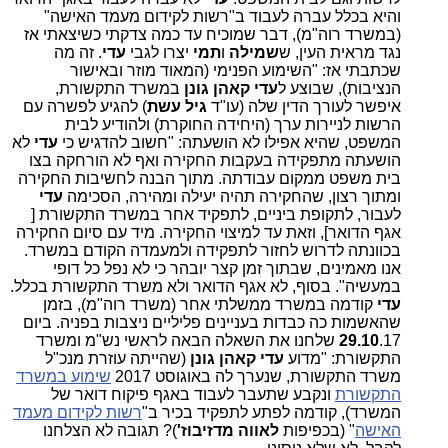
והיא בכלל עברה לעבוד ב"רשות לקידום מעמד האישה"
(במשרד רוה"מ), דבר שמוכיח עד כמה צדקתי כשיצאתי אז
נגד מראית העין, ש
שמילה
ו
תמי
יצרו לגבי
עדי
. זה מה
שכתבתי אז: "השימוע הפנימי (המאוד מוזר ובאישור
הנציבות), שבוצע ל
עדי קאהן גונן
במשרד התקשורת,
איפשר לעורך הדין שלה (עו"ד
גיל עשת
) להגיע לפשרה עם
הרשות לניירות ערך (היחידה החוקרת) ולהודיע לבית
המשפט, שהיא אפילו לא הושעתה: "חשוב להדגיש כי
עדי
לא
הושעתה מתפקידה בעקבות החקירה ואף לא הורחקה בצו
בית משפט ממקום עבודתה. מתוך הבנה לחשיבות החקירה
ומתוך רצון, שהחקירה תהיה יעילה ומהירה, הסכימה
עדי
לעבור, לתקופת ביניים, לתפקיד אחר במשרד התקשורת [
אגף הדואר], וזאת עד למיצוי החקירה. מיד עם סיום החקירה
בכוונתה לדרוש לחזור לתפקידה ולמעמדה הקודם במשרד.
אנו מאמינים, שבתוך זמן קצר יובהר כי לא נפל כל דופי
במעשיה". בסוף, לא אגף הדואר ולא משרד התקשורת בכלל.
עדי
קודמה במשרד ממשלתי אחר (משרד רוה"מ), בזמן
שהאשמות כה כבדות בעניינים פליליים ניצבות בפניה. ביום
29.10
.17 שלחנו את השאלה הבאה לראשי נש"מ ומשרד
התקשורת: "מדוע
עדי קאהן גונן
(שהייתה עוזרת מנכ"ל
משרד התקשורת, שנערך לה באוגוסט 2017
שימוע במשרד
התקשורת
ונקבע שתעבר לעבוד באגף פיקוח דואר של
המשרד), קודמה לפתע לתפקיד בכיר ב"
רשות לקידום מעמד
האישה
" (בכפיפות
לאווה מדזיבוז'
)? תגובה לא הצלחנו