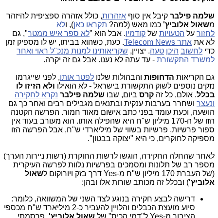
שלמה פילבר
קיבל אין סוף
אזהרות
, כולל אזהרה ספציפית להיזהר
מ
שאול אלוביץ'
כמו מאש
(למה?
תקראו כאן
), ו
לא
לחזור
על
הטעויות
של
קודמיו
. אבל הוא "
לא ספר איש ממטר
", גם
לא את
אתר Telecom News
. כעת, כשהוא בביתו, יש לו מספיק זמן
כדי
לחשוב
היכן
טעה
. יצויין,
שקריאותינו למנות מנכ"ל ראוי ואחר
למשרד התקשורת
- עד עתה לא נענו. אבל גם זה יקרה.
גם הקריאות
הדחופות
והבהולות שלנו
לפטר אותו
, לפני שייגרמו
נזקים נוספים לשוק התקשורת בישראל - לא הואילו
ולא הזיזו לו
בכלל
. אולם, כל זה
קרס
ביום, שבו
שלמה פילבר
נקרא לחקירה
ונעצר
ושחרר בערבות ענקית ובתנאים מגבילים רבים ואחר כך גם
הושעה, וכעת עומד בפני כתב אישום מאוד חמור. הפרשה הקטנה
הזו של ה-170 מיליון ש"ח היא שהפילה אותו. הוא מעורב בעוד אין
ספור פרשיות, פרשיות בשווי של מיליארדי ש"ח, אבל הפרשה הזו
מספיקה לחוקרים, כי היא "יצוקה בבטון".
לאחר שהחלה החקירה, הוגשו לרשות החוקרת (רשות ניירות הערך)
מספר רב של תלונות ומסמכים בפרשיות נלוות לפרשה העיקרית
(של העברת 170 מיליון ש"ח מ-Yes דרך בזק ויורוקום ל
שאול
אלוביץ'
) ובכלל זה מכותב שורות אלו ובהן:
דרישה לבצע חקירה בנוגע לצד השני של המשוואה, כלומר:
סיוע מועצת הכבלים והלויין להעביר כ-2 מיליארד ש"ח מכספי
הציבור מ-Yes ל"דמי הכיס" של
שאול אלוביץ'
. פרסמתי