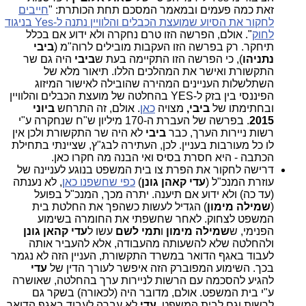
זאת כמה פעמים ובמאמר המסכם תחת הכותרת: "
חייבים
לחקור את הסיוע שמועצת הכבלים והלוויין נתנה ל-Yes בניגוד
לחוק
". אולם, הפרשה הזו טרם נחקרה ולא ידוע אם בכלל
תיחקר. רק בפרשה הזו העקבות מובילים לרוה"מ (
ביבי
נתניהו
), כי הפרשה הזו התקיימה בעת ש
ביבי
היה גם שר
התקשורת ואישר את המהלכים הללו. תיאור מלא של
השתלשלות העניינים המהירה שהובילה לאישור המיזוג
הפיננסי בין בזק ל-YES בהחלטה של מועצת הכבלים והלוויין
ובחתימתו של
ביבי,
מצויה
כאן
. אולם, זה התרחש
ביוני
2015
. בפרשה של העברת ה-170 מיליון ש"ח שנחקרה ע"י
רשות ניירות הערך, כבר
ביבי
לא היה שר התקשורת ולכן אין
לו כל מעורבות בעניין. לכן, העתירה לבג"ץ, שציינתי בתחילת
הכתבה - היא חסרת בסיס ואי הבנה מה חקרו כאן.
דרישה לחקור את הפרת צו בית המשפט בנוגע לעניינה של
עוזרת המנכ"ל (
עדי קאהן גונן
)
כפי שחשפנו כאן
, לא נענתה
(עד כה) ולא ידוע אם תיענה. יתרה מכך, המנכ"ל בפועל
(
שמילה מימון
) הגדיל לעשות כשהפך את החלטת בית
המשפט לצחוק. לאחר שחשפתי את החומרה בשימוע
הפנימי, ש
שמילה מימון
ו
תמי לשם
עשו ל
עדי קהאן גונן
ולהחלטה שלא להשעותה מהעבודה, אלא להעביר אותה
לעבוד באגף הדואר במשרד התקשורת, העניין הזה לא נגמר
בכך. השימוע המפוברק הזה איפשר לעורך הדין של
עדי
להגיע להסכמה עם הרשות לניירות ערך בהחלטה, שאושרה
ע"י בית המשפט. אולם, מדובר היה (לכאורה) בשקר גם
לרשות וגם לבית המשפט.
עדי
לא עברה לעבוד באגף הדואר