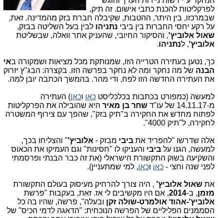
הנחקר ע"י רשות ניירות הערך והוגש
לפרקליטות להכנת כתבי אישום. זה תיק,
שבמרכזו, בין היתר, ההטבות, שקיבלה חברת בזק מהמדינה. זאת,
על רקע יחסי החברות בין ביבי
נתניהו
לבין בעל השליטה בבזק,
שאול אלוביץ'
, והסיקור החיובי, שהעניק אתר וואלה, שבשליטת
אלוביץ'
, ל
נתניהו
.
כך, נטען בעתירה הטרייה הזו, שמנותקת מכל מציאות ושמקורה ב
אי
הבנה
של מה נחקר ומה לא נחקר בפרשה הזו. בקצרה: הבג"ץ יזרוק
את העתירה החדשה הזו לפח, ודי מהר. בהמשך הכתבה יובן למה.
למעשה (כמפורט בכתבות בכלכליסט
כאן
ו
כאן
) העתירה
מ-14.11.17 של עו"ד
שחר בן מאיר
היא שהובילה את הפרקליטות
לפתוח מחדש את החקירה ב"תיק בזק", שהפך עם צירוף המשטרה
לחקירה, ל"תיק 4000".
אלה שדרשו "להפריד את
ביבי
מבזק -
אלוביץ'
" והצליחו בכך,
למעשה, הגנו על
ביבי
והעניקו לו "חסינות" וגם העמיקו את הכאוס
והשקיעה בשוק התקשורת הישראלי (את זה כבר הבנתי ופרסמתי
לפני שנה וחצי -
כאן
ו
כאן
, למי שמתעניין).
את
שאול אלוביץ'
,
היה צורך להרחיק מעיסוק בעולם התקשורת
מזמן
, ב-
2014
, אם היו מקשיבים לי אז. זאת, בעקבות "פרשת
אלוביץ'-אהוד אולמרט-שולה זקן
ובעלה", פרשה, שהיו בה כל
הסממנים הפליליים של הפרשה הנוכחית: "הדאגה לדמי הכיס" של