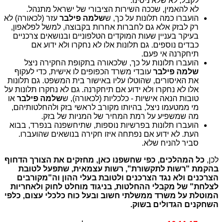
לקבל, לא שלא ניסינו.
לא להאמין, שככה השירות הציבורי של ישראל מתנהל.
הועברו כמה תלונות על כך, ש
שלמה פילבר
עזר (לכאורה) לא
רק לבזק אלא גם לחברות אחרות בקבוצה, למשל לפלאפון,
בעיקר בעניין שעות המוקדים הטלפוניים ובנושאים צרכניים
כבדים נוספים. גם תלונות אלו לא נחקרו ולא ידוע אם
תיחקרנה אי פעם.
הועברו תלונות על כך, שלכאורה בתקופת החקירה ניצל
שלמה פילבר
עובדי משרד הכפופים לו אישית, כדי לעקוף
את האיסורים, שהוטלו עליו באישור בית המשפט. גם תלונות
אלו לא נחקרו ולא ידוע אם תיחקרנה. גם לא נחקרו תלונות על
טובות הנאה אישיות - כלכליות (לכאורה), ש
שלמה פילבר
או
מי ממטעמו ניצל, בהיותו מקורב לראשי בזק ולהחלטותיהם,
מה שמשפיע על רמת המחיר של המניות של בזק.
הועברו תלונות בפרשיות נוספות, שתיחשפנה בנפרד, בבוא
העת. לא ידוע אם נפתחה איזו חקירה בנושאים שהועברו.
סביר להניח שלא.
לכן,
כל המהלכים, כפי שחשפנו כאן, מחזקים את הצורך הדחוף
בהקמת "רשות לתקשורת", רשות עצמאית, שתפעל לטובת
הצרכנים ולא נגד הצרכנים ולטובת בעלי ההון וה"מקורבים
לצלחת" של מקבלי ההחלטות, בניגוד מוחלט לחוק ולאחריות
המוטלת על משרד ממשלתי חשוב ובעל כוח כלכלי עצום, כלפי
השחקנים הגדולים בשוק.