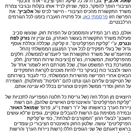
שאול אלוביץ'
גוברת על כל שיקול חוקי וציבורי אחר והכסף
הציבורי הופך להפקר, כסף, שניתן לנייד אותו בקלות ובגיבוי צמרת
משרד התקשורת מהכיס הציבורי - היישר לכיס של
אלוביץ'
. את
הפרשה הזו
פרסמתי כאן
, וכל פרטיה הועברו בזמנו לכל הגורמים
הרלבנטיים.
אולם, כמו רוב המידע והמסמכים על הפרות חוק, שנעשו סביב
פעילות משרד התקשורת בעשור האחרון, גם עניין זה
נזרק לפח
ונגרס,
ע"י "קליקת הפרקליטים". זו קליקה, שכללה וכוללת אוסף
גדול של בעלי תפקידים לכל אורך המנגנון הממשלתי (החל
מהיועמ"ש של משרד התקשורת ועד ליועמ"ש לממשלה, חלקים
מהפרקליטות, המשטרה, נש"מ [ניציבות שירות המדינה], חלק
ממערכת בתי המשפט ועוד), שכל מטרתם היא לשמור אחד על
השני ולצבור כוח (בעיקר כדי להיות מוכנים לקראת התפקידים
הבאים אחרי הפרישה מהשירות הממשלתי, כדי לעבוד בשירותם
של הטייקונים עליהם הגנו ונתנו להם "חסינות" מוחלטת). השמירה
על החוק וסדרי ממשל תקינים וטהורים בכלל לא עניינה אותם.
היוצאים מן הכלל הזה (של גריסת כל תלונה המפריעה לתכניות של
"קליקת הפרקליטים" והאינטרסים האישיים שלהם), הם רשות
ניירות הערך בראשותו של יו"ר רשות ני"ע, פרופ'
שמואל האוזר
,
ובמידה מסוימת גם הרשות להגבלים עסקיים, גופים ש"לא עושים
חשבון" לבעלי ההון "המקורבים לצלחת", כפי ש"קליקת
הפרקליטים" עושה. שלטון החוק והאינטרס הציבורי כן עומדים
בראש דאגתם של שני הגופים הללו (רשות ניירות הערך והרשות