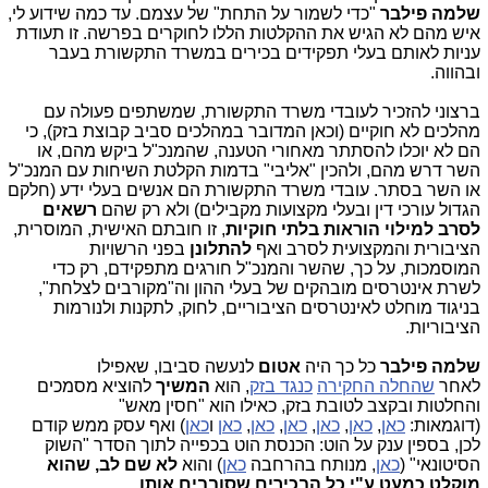
שלמה פילבר
"כדי לשמור על התחת" של עצמם. עד כמה שידוע לי,
איש מהם לא הגיש את ההקלטות הללו לחוקרים בפרשה. זו תעודת
עניות לאותם בעלי תפקידים בכירים במשרד התקשורת בעבר
ובהווה.
ברצוני להזכיר לעובדי משרד התקשורת, שמשתפים פעולה עם
מהלכים לא חוקיים (וכאן המדובר במהלכים סביב קבוצת בזק), כי
הם לא יוכלו להסתתר מאחורי הטענה, שהמנכ"ל ביקש מהם, או
השר דרש מהם, ולהכין "אליבי" בדמות הקלטת השיחות עם המנכ"ל
או השר בסתר. עובדי משרד התקשורת הם אנשים בעלי ידע (חלקם
הגדול עורכי דין ובעלי מקצועות מקבילים) ולא רק שהם
רשאים
לסרב למילוי הוראות בלתי חוקיות
, זו חובתם האישית, המוסרית,
הציבורית והמקצועית לסרב ואף
להתלונן
בפני הרשויות
המוסמכות, על כך, שהשר והמנכ"ל חורגים מתפקידם, רק כדי
לשרת אינטרסים מובהקים של בעלי ההון וה"מקורבים לצלחת",
בניגוד מוחלט לאינטרסים הציבוריים, לחוק, לתקנות ולנורמות
הציבוריות.
שלמה פילבר
כל כך היה
אטום
לנעשה סביבו, שאפילו
לאחר
שהחלה החקירה
כנגד בזק
, הוא
המשיך
להוציא מסמכים
והחלטות ובקצב לטובת בזק, כאילו הוא "חסין מאש"
(דוגמאות:
כאן
,
כאן
,
כאן
,
כאן
,
כאן
,
כאן
ו
כאן
) ואף עסק ממש קודם
לכן, בספין ענק על הוט: הכנסת הוט בכפייה לתוך הסדר "השוק
הסיטונאי" (
כאן
, מנותח בהרחבה
כאן
) והוא
לא שם לב, שהוא
מוקלט כמעט ע"י כל הבכירים שסובבים אותו.