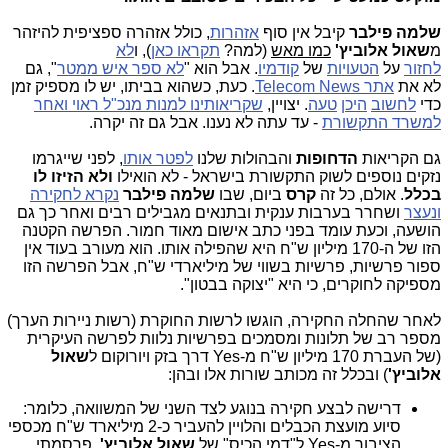
שלמה פילבר
קיבל אין סוף
אזהרות
, כולל אזהרה ספציפית להיזהר
מ
שאול אלוביץ'
כמו מאש
(למה?
תקראו כאן
), ו
לא
לחזור
על
הטעויות
של
קודמיו
. אבל הוא "
לא ספר איש ממטר
", גם
לא את
אתר Telecom News
. כעת, כשהוא בביתו, יש לו מספיק זמן
כדי
לחשוב
היכן
טעה
. יצויין,
שקריאותינו למנות מנכ"ל ראוי ואחר
למשרד התקשורת
- עד עתה לא נענו. אבל גם זה יקרה.
גם הקריאות
הדחופות
והבהולות שלנו
לפטר אותו
, לפני שייגרמו
נזקים נוספים לשוק התקשורת בישראל - לא הואילו
ולא הזיזו לו
בכלל
. אולם, כל זה
קרס
ביום, שבו
שלמה פילבר
נקרא לחקירה
ונעצר
ושחרר בערבות ענקית ובתנאים מגבילים רבים ואחר כך גם
הושעה, וכעת עומד בפני כתב אישום מאוד חמור. הפרשה הקטנה
הזו של ה-170 מיליון ש"ח היא שהפילה אותו. הוא מעורב בעוד אין
ספור פרשיות, פרשיות בשווי של מיליארדי ש"ח, אבל הפרשה הזו
מספיקה לחוקרים, כי היא "יצוקה בבטון".
לאחר שהחלה החקירה, הוגשו לרשות החוקרת (רשות ניירות הערך)
מספר רב של תלונות ומסמכים בפרשיות נלוות לפרשה העיקרית
(של העברת 170 מיליון ש"ח מ-Yes דרך בזק ויורוקום ל
שאול
אלוביץ'
) ובכלל זה מכותב שורות אלו ובהן:
דרישה לבצע חקירה בנוגע לצד השני של המשוואה, כלומר:
סיוע מועצת הכבלים והלויין להעביר כ-2 מיליארד ש"ח מכספי
הציבור מ-Yes ל"דמי הכיס" של
שאול אלוביץ'
. פרסמתי