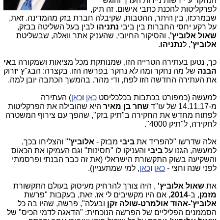
הנחקר ע"י רשות ניירות הערך והוגש
לפרקליטות להכנת כתבי אישום. זה תיק,
שבמרכזו, בין היתר, ההטבות, שקיבלה חברת בזק מהמדינה. זאת,
על רקע יחסי החברות בין ביבי
נתניהו
לבין בעל השליטה בבזק,
שאול אלוביץ'
, והסיקור החיובי, שהעניק אתר וואלה, שבשליטת
אלוביץ'
, ל
נתניהו
.
כך, נטען בעתירה הטרייה הזו, שמנותקת מכל מציאות ושמקורה ב
אי
הבנה
של מה נחקר ומה לא נחקר בפרשה הזו. בקצרה: הבג"ץ יזרוק
את העתירה החדשה הזו לפח, ודי מהר. בהמשך הכתבה יובן למה.
למעשה (כמפורט בכתבות בכלכליסט
כאן
ו
כאן
) העתירה
מ-14.11.17 של עו"ד
שחר בן מאיר
היא שהובילה את הפרקליטות
לפתוח מחדש את החקירה ב"תיק בזק", שהפך עם צירוף המשטרה
לחקירה, ל"תיק 4000".
אלה שדרשו "להפריד את
ביבי
מבזק -
אלוביץ'
" והצליחו בכך,
למעשה, הגנו על
ביבי
והעניקו לו "חסינות" וגם העמיקו את הכאוס
והשקיעה בשוק התקשורת הישראלי (את זה כבר הבנתי ופרסמתי
לפני שנה וחצי -
כאן
ו
כאן
, למי שמתעניין).
את
שאול אלוביץ'
,
היה צורך להרחיק מעיסוק בעולם התקשורת
מזמן
, ב-
2014
, אם היו מקשיבים לי אז. זאת, בעקבות "פרשת
אלוביץ'-אהוד אולמרט-שולה זקן
ובעלה", פרשה, שהיו בה כל
הסממנים הפליליים של הפרשה הנוכחית: "הדאגה לדמי הכיס" של