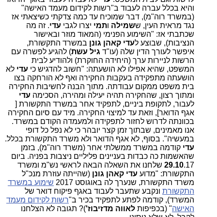
והיא בכלל עברה לעבוד ב"רשות לקידום מעמד האישה"
(במשרד רוה"מ), דבר שמוכיח עד כמה צדקתי כשיצאתי אז
נגד מראית העין, ש
שמילה
ו
תמי
יצרו לגבי
עדי
. זה מה
שכתבתי אז: "השימוע הפנימי (המאוד מוזר ובאישור
הנציבות), שבוצע ל
עדי קאהן גונן
במשרד התקשורת,
איפשר לעורך הדין שלה (עו"ד
גיל עשת
) להגיע לפשרה עם
הרשות לניירות ערך (היחידה החוקרת) ולהודיע לבית
המשפט, שהיא אפילו לא הושעתה: "חשוב להדגיש כי
עדי
לא
הושעתה מתפקידה בעקבות החקירה ואף לא הורחקה בצו
בית משפט ממקום עבודתה. מתוך הבנה לחשיבות החקירה
ומתוך רצון, שהחקירה תהיה יעילה ומהירה, הסכימה
עדי
לעבור, לתקופת ביניים, לתפקיד אחר במשרד התקשורת [
אגף הדואר], וזאת עד למיצוי החקירה. מיד עם סיום החקירה
בכוונתה לדרוש לחזור לתפקידה ולמעמדה הקודם במשרד.
אנו מאמינים, שבתוך זמן קצר יובהר כי לא נפל כל דופי
במעשיה". בסוף, לא אגף הדואר ולא משרד התקשורת בכלל.
עדי
קודמה במשרד ממשלתי אחר (משרד רוה"מ), בזמן
שהאשמות כה כבדות בעניינים פליליים ניצבות בפניה. ביום
29.10
.17 שלחנו את השאלה הבאה לראשי נש"מ ומשרד
התקשורת: "מדוע
עדי קאהן גונן
(שהייתה עוזרת מנכ"ל
משרד התקשורת, שנערך לה באוגוסט 2017
שימוע במשרד
התקשורת
ונקבע שתעבר לעבוד באגף פיקוח דואר של
המשרד), קודמה לפתע לתפקיד בכיר ב"
רשות לקידום מעמד
האישה
" (בכפיפות
לאווה מדזיבוז'
)? תגובה לא הצלחנו