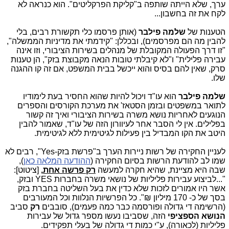
ערך, שלא הייתה שותפה ב"קליקת הפרקליטים". הוא כנראה לא
לקח את זה בחשבון...
הטענות של
שלמה פילבר
(אותן פרסמו כלי תקשורת רבים, בלי
להבין מה הם מפרסמים), ובכללן: "קידמתי את מדיניות הממשלה",
"זו דרך הפעולה המקובלת של מנהלים בשירות הציבורי, וזו אינה
עבירה פלילית" ו"לא קיבלתי טובות הנאה מקבוצת בזק", הן טענות
סרק, שאין להם בסיס והוא ייכשל בבית המשפט, אם זה קו ההגנה
שלו.
שלמה פילבר
הוא עו"ד ויכול להיות שהוא החסיר בעת לימודיו
לתואר במשפטים ובזמן הסטאז' את מערכת הקורסים והספרים
הנוגעים לאחריות נושא משרה בשירות הציבורי ואיך זה קשור
בפלילים. אין לי הסבר אחר לעיוורון הזה של עו"ד, שאמור להבין
היטב את הקו המבדיל בין פעילות לגיטימית ללא לגיטימית.
לעניין החקירה של רשות ניירות הערך ב"פרשת בזק-Yes", רבים לא
שמו לב להודעת הרשות בסיום החקירה (
ההודעה המלאה כאן
),
שבה היא מציינת, שהיא חקרה למעשה
רק פרשה אחת
,
[ציטוט]:
"...לביצוע עבירות פליליות של נושאי משרה בחברות YES ובזק,
אשר היו אמורים לזכות שלא כדין את בעל השליטה בחברת בזק
בסך של כ- 170 מיליון ₪". כל הפרשיות הנלוות וכל המעורבים
(הרשימה די גדולה ופורסמה כבר כמה פעמים), סובבים
רק
סביב
הנושא הספציפי
הזה, שסביבו נעשו מספר גדול של עבירות
פליליות (לכאורה), ע"י כמות די גדולה של בעלי תפקידים.