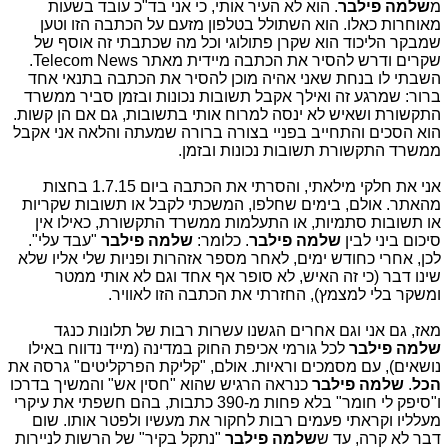
מ
שלמה פילבר
. הוא לא העיר אותי, כי אני בד"כ עובד בשעות
מאוחרות כאלו. הוא השתולל בטלפון מזעם על הכתבה הזו וטען
שמבקר הליכוד הוא שקרן פתולוגי וכל מה שכתבתי זה אוסף של
שקרים ודרש להסיר את הכתבה מיידית מאתר Telecom News.
השבתי לו בנחת שאני אהיה מוכן להסיר את הכתבה בתנאי אחד
ברור: שמרגע זה ואילך אקבל תשובות נכונות ובזמן סביר ממשרד
התקשורת ושאיש לא ינסה למרוח אותי בתשובות, גם אם הן קשות.
הוא הסכים והתחייב בפניי בצורה ברורה שמעתה והלאה אני אקבל
ממשרד התקשורת תשובות נכונות ובזמן.
אני את חלקי מילאתי, והסרתי את הכתבה ביום 1.7.15 בחצות
מהאתר. אולם, בימים שחלפו, המשכתי לקבל או תשובות שקריות
או תשובות סתמיות, או התעלמות ממשרד התקשורת, כאילו אין
סיכום ביני לבין
שלמה פילבר
. כלומר:
שלמה פילבר
"עבד עלי".
לכן, אחרי כחודש ימים, לאחר מספר אזהרות ופניות שלי אליו שלא
שינו דבר (כי זה האיש, לא סופר אף אחד וגם לא אותי ממטר
ומשקר בלי למצמץ), החזרתי את הכתבה הזו לאוויר.
מאז, גם אני וגם אחרים הגשנו עשרות רבות של תלונות כנגד
שלמה פילבר
לכל גורמי אכיפת החוק במדינה (מייד נדווח באילו
נושאים), עם מסמכים וראיות. אולם, "קליקת הפרקליטים" גרסה את
הכל
.
שלמה פילבר
כנראה הרגיש שהוא "חסין אש" והמשיך בדרכו
ו"סיפק לי חומר" בלא פחות מ-390 כתבות, בהם חשפתי את עיקרי
מעלליו וקראתי פעמים רבות לחקור את מעשיו ולפטר אותו. שום
דבר לא קרה, עד ש
שלמה פילבר
"נתקל בקיר" של הרשות לניירות