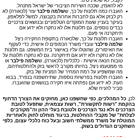
לקבל, לא שלא ניסינו.
לא להאמין, שככה השירות הציבורי של ישראל מתנהל.
הועברו כמה תלונות על כך, ש
שלמה פילבר
עזר (לכאורה) לא
רק לבזק אלא גם לחברות אחרות בקבוצה, למשל לפלאפון,
בעיקר בעניין שעות המוקדים הטלפוניים ובנושאים צרכניים
כבדים נוספים. גם תלונות אלו לא נחקרו ולא ידוע אם
תיחקרנה אי פעם.
הועברו תלונות על כך, שלכאורה בתקופת החקירה ניצל
שלמה פילבר
עובדי משרד הכפופים לו אישית, כדי לעקוף
את האיסורים, שהוטלו עליו באישור בית המשפט. גם תלונות
אלו לא נחקרו ולא ידוע אם תיחקרנה. גם לא נחקרו תלונות על
טובות הנאה אישיות - כלכליות (לכאורה), ש
שלמה פילבר
או
מי ממטעמו ניצל, בהיותו מקורב לראשי בזק ולהחלטותיהם,
מה שמשפיע על רמת המחיר של המניות של בזק.
הועברו תלונות בפרשיות נוספות, שתיחשפנה בנפרד, בבוא
העת. לא ידוע אם נפתחה איזו חקירה בנושאים שהועברו.
סביר להניח שלא.
לכן,
כל המהלכים, כפי שחשפנו כאן, מחזקים את הצורך הדחוף
בהקמת "רשות לתקשורת", רשות עצמאית, שתפעל לטובת
הצרכנים ולא נגד הצרכנים ולטובת בעלי ההון וה"מקורבים
לצלחת" של מקבלי ההחלטות, בניגוד מוחלט לחוק ולאחריות
המוטלת על משרד ממשלתי חשוב ובעל כוח כלכלי עצום, כלפי
השחקנים הגדולים בשוק.