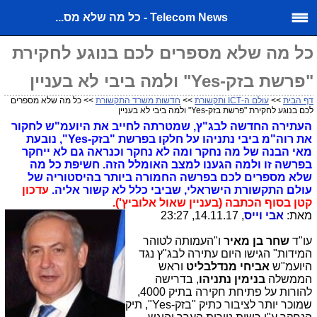
Telecom News - כל מה שלא מס...
כל מה שלא מספרים לכם בנוגע לחקירת
"פרשת בזק-Yes" ולמה ביבי לא בעניין
דף הבית
>>
עולם ה-ICT ותקשורת
>>
חדשות משרד התקשורת
>> כל מה שלא מספרים
לכם בנוגע לחקירת "פרשת בזק-Yes" ולמה ביבי לא בעניין
העתירה החדשה לבג"ץ, שמטרתה לחייב את היועמ"ש לחקור
את רוה"מ ביבי נתניהו על חלקו בפרשת "בזק-Yes", נובעת
מאי הבנה של מה נחקר ומה לא נחקר וכנראה גם לא ייחקר
בפרשה זו ולמה הגענו למצב האומלל הזה. חשיפת כל מה
שלא מספרים לכם בפרשה החמורה ביותר בהיסטוריה של
עולם התקשורת הישראלי, שביבי כלל לא קשור אליה.
עדכון
קטן בסוף הכתבה (בעניין שאול אלוביץ').
מאת:
אבי וייס
, 14.11.17, 23:27
עו"ד
שחר בן מאיר
ו"העמותה לטוהר
המידות" הגישו היום עתירה לבג"ץ נגד
היועמ"ש
אביחי מנדלבליט
וראש
הממשלה
בנימין נתניהו
, בדרישה
להורות על פתיחת חקירה בתיק 4000,
שמוכר יותר לציבור כתיק "בזק-Yes", תיק