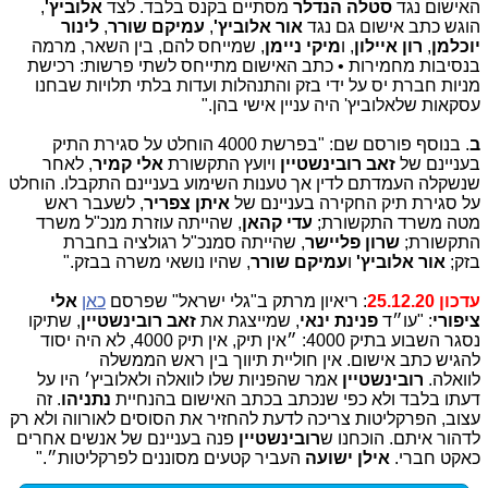
האישום נגד
סטלה הנדלר
מסתיים בקנס בלבד. לצד
אלוביץ'
,
הוגש כתב אישום גם נגד
אור אלוביץ'
,
עמיקם שורר
,
לינור
יוכלמן
,
רון איילון
, ו
מיקי ניימן
, שמייחס להם, בין השאר, מרמה
בנסיבות מחמירות • כתב האישום מתייחס לשתי פרשות: רכישת
מניות חברת יס על ידי בזק והתנהלות ועדות בלתי תלויות שבחנו
עסקאות שלאלוביץ' היה עניין אישי בהן."
ב
. בנוסף פורסם שם: "בפרשת 4000 הוחלט על סגירת התיק
בעניינם של
זאב רובינשטיין
ויועץ התקשורת
אלי קמיר
, לאחר
שנשקלה העמדתם לדין אך טענות השימוע בעניינם התקבלו. הוחלט
על סגירת תיק החקירה בעניינם של
איתן צפריר
, לשעבר ראש
מטה משרד התקשורת;
עדי קהאן
, שהייתה עוזרת מנכ"ל משרד
התקשורת;
שרון פליישר
, שהייתה סמנכ"ל רגולציה בחברת
בזק;
אור אלוביץ'
ו
עמיקם שורר
, שהיו נושאי משרה בבזק."
עדכון 25.12.20
: ריאיון מרתק ב"גלי ישראל" שפרסם
כאן
אלי
ציפורי
: "עו״ד
פנינת ינאי
, שמייצגת את
זאב רובינשטיין
, שתיקו
נסגר השבוע בתיק 4000: ״אין תיק, אין תיק 4000, לא היה יסוד
להגיש כתב אישום. אין חוליית תיווך בין ראש הממשלה
לוואלה.
רובינשטיין
אמר שהפניות שלו לוואלה ולאלוביץ׳ היו על
דעתו בלבד ולא כפי שנכתב בכתב האישום בהנחיית
נתניהו
. זה
עצוב, הפרקליטות צריכה לדעת להחזיר את הסוסים לאורווה ולא רק
לדהור איתם. הוכחנו ש
רובינשטיין
פנה בעניינם של אנשים אחרים
כאקט חברי.
אילן ישועה
העביר קטעים מסוננים לפרקליטות״."