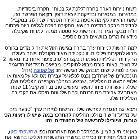
רשות ניירות הערך בחרה "ללכת על בטוח" וחקרה ביסודיות,
במהירות, במסירות ובדייקנות יוצאת דופן,
רק
את הפרשה הזו,
שאת הראיות לקיומה אספה בחקירה הסמויה שניהלה, במקביל
לבדיקת מבקר המדינה בנושא. החקירה הפכה לגלויה ביום פרסום
דו"ח מבקר המדינה, והרשות לא סטטה ממנה, למרות שקיבלה
מידע וחומרים בנושאים רבים נוספים.
למה הרשות לניירות ערך בחרה בגישה הזו? את זה לומדים בקורס
מבוא לחקירות פליליות. זו טקטיקה מאוד מקובלת וישנה בעולם
החקירות הפליליות האומרת בקצרה: "טוב ציפור אחת ביד מאשר 2
על העץ". באותו קורס מבוא לחוקרים, מביאים תמיד את הדוגמה
הכי בולטת ליישום מובהק של הגישה הזו:
אל קפונה
(גדול
הגנסטרים של ארה"ב) נכנס לכלא על עבירת מס ולא על מאות או
אלפי המעשים הפליליים, שביצע במהלך הקריירה הפלילית שלו,
שכללה עשרות רציחות ושאר מעשים טובים. הוא קיבל 11 שנות
מאסר על עבירת מס הכנסה וכך השלטונות חיסלו את הקריירה
הפלילית שלו.
ומכאן גם הנגזרת לפרשה שלנו. הרשות לניירות ערך "טבעה בים
של מידע" וחשודים ולכן החליטה
להתרכז במה שיש לו ראיות הכי
טובות, שיובילו להרשעה של החשודים. זהו.
כאן אני חייב לציין, שבמהלך השנה האחרונה (כפי
שחשפתי כאן
),
כמה בעלי תפקידים בכירים במשרד התקשורת הקליטו בחשאי את