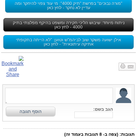
"מורה נבוכים" בפרשת "תיק 4000": מי עוד צפוי להיחקר ומה
עדיין לא נחקר - לחץ כאן
ניתוח מיוחד: שיבוש הליכי חקירה ומשפט בהיקף מפלצתי בתיק
4000 - לחץ כאן
אילן ישועה משקר שוב לביהמ"ש וטוען: "לא הייתה בתקופתי
אתיקה עיתונאית" - לחץ כאן