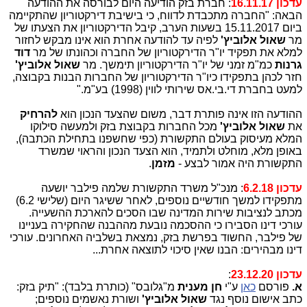
עדכון 16.11.17
: חברת בזק הודיעה היום לבורסה את ההודעה
הבאה: "החברה מתכבדת לדווח, כי בישיבת דירקטוריון שהתקיימה
ביום 15.11.2017 בשעות הערב, קיבל הדירקטוריון את הצעתו של
מר
שאול אלוביץ'
לפיה עד להודעה אחרת הוא אינו מבקש לחזור
למלא את תפקיד יו"ר הדירקטוריון של החברה וכהונתו של מר
דוד
גרנות
כמ"מ זמני של יו"ר הדירקטוריון תימשך. מר
שאול אלוביץ'
חזר לכהן בתפקידו כיו"ר הדירקטוריון של החברות הבנות בקבוצה,
למעט בחברת די.בי.אס שירותי לווין (1998) בע"מ."
ההודעה הזו אינה פותרת דבר, משום שהצעד הנכון הוא
להרחיק
את
שאול אלוביץ'
מכל החברות בקבוצת בזק ולמעשה סילוקו
המלא מעיסוק בעולם התקשורת (כפי שחשפנו בתחילת הכתבה),
באופן מלא, מוחלט ולתמיד, הוא הצעד הנכון והראוי שמשרד
התקשורת היה אמור לבצע -
מזמן
.
עדכון 6.2.18
: מנכ"ל משרד התקשורת שלמה פילבר יושעה
מתפקידו למשך חודשיים נוספים, לאחר ששיגר היום (שלישי 6.2)
מכתב לנציבות שירות המדינה שבו הסכים להארכת ההשעייה.
עורכי דינו הסבירו כי ההסכמה נובעת מההבנה שהחקירה בעניינו
של פילבר, החשוד בפרשת בזק, נמצאת בשלביה האחרונים. עורכי
דינו מבהירים: הבנו שאין סיכוי לתוצאה אחרת...
עדכון 23.12.20
:
א.
פורסם
כאן
ע"י
חן מענית
מ"גלובס" (כותרת בלבד): "תיק בזק:
כתב אישום נוסף נגד
שאול אלוביץ'
ושורת נאשמים נוספים;