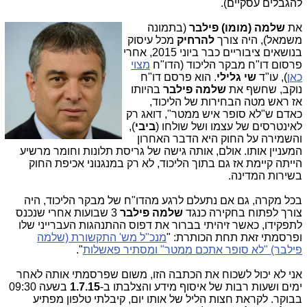
להגבלים עסקיים).
את
שלמה (מומו) פילבר
(ב
תמונה
משמאל), היה צורך
להרחיק
מכל עיסוק
בנושאים ציבוריים כבר ביוני 2015, אחרי
פרסום דו"ח מבקר הליכוד (הדו"ח
מצוי
כאן
), עו"ד
שי גלילי
. הוא פרסם דו"ח
נוקב, שחשף את
שלמה פילבר
בהיותו
אז ראש מטה הבחירות של הליכוד,
כאדם ש"לא סופר איש ממטר", דואג רק
לאינטרסים של עצמו ושל שולחו (
ביבי
),
והשמירה על החוק היא הדבר האחרון
המעניין אותו. אולם, אותה גישה של גריסת תלונות וחומר מרשיע
הייתה קיימת אז גם בתוך הליכוד, לא רק במנגנוני אכיפת החוק
בשירות המדינה.
בכל מקרה, גם אם נתעלם לרגע מהדו"ח של מבקר הליכוד, היה
צורך לפתוח בחקירה כנגד
שלמה פילבר
3 שבועות אחרי שנכנס
לתפקידו, כאשר זיהיתי בברור את דפוס ההתנהגות העברייני שלו
ופרסמתי זאת תחת הכותרת: "
מנכ"ל מש' התקשורת (שלמה
פילבר) "לא סופר אתכם ממטר" ומסתיר פאשלות
".
אני לא יכול לשכוח את הכתבה הזו, משום שפרסמתי אותה לאחר
ימים ושעות רבות של איסוף מידע והצלבתו ב-
1.7.15
בשעה 09:30
בבוקר. לקראת חצות הליל של אותו יום, קיבלתי טלפון מפתיע