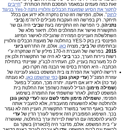
זאת כמה פעמים ובמאמר המסכם תחת הכותרת: "
חייבים
לחקור את הסיוע שמועצת הכבלים והלוויין נתנה ל-Yes בניגוד
לחוק
". אולם, הפרשה הזו טרם נחקרה ולא ידוע אם בכלל
תיחקר. רק בפרשה הזו העקבות מובילים לרוה"מ (
ביבי
נתניהו
), כי הפרשה הזו התקיימה בעת ש
ביבי
היה גם שר
התקשורת ואישר את המהלכים הללו. תיאור מלא של
השתלשלות העניינים המהירה שהובילה לאישור המיזוג
הפיננסי בין בזק ל-YES בהחלטה של מועצת הכבלים והלוויין
ובחתימתו של
ביבי,
מצויה
כאן
. אולם, זה התרחש
ביוני
2015
. בפרשה של העברת ה-170 מיליון ש"ח שנחקרה ע"י
רשות ניירות הערך, כבר
ביבי
לא היה שר התקשורת ולכן אין
לו כל מעורבות בעניין. לכן, העתירה לבג"ץ, שציינתי בתחילת
הכתבה - היא חסרת בסיס ואי הבנה מה חקרו כאן.
דרישה לחקור את הפרת צו בית המשפט בנוגע לעניינה של
עוזרת המנכ"ל (
עדי קאהן גונן
)
כפי שחשפנו כאן
, לא נענתה
(עד כה) ולא ידוע אם תיענה. יתרה מכך, המנכ"ל בפועל
(
שמילה מימון
) הגדיל לעשות כשהפך את החלטת בית
המשפט לצחוק. לאחר שחשפתי את החומרה בשימוע
הפנימי, ש
שמילה מימון
ו
תמי לשם
עשו ל
עדי קהאן גונן
ולהחלטה שלא להשעותה מהעבודה, אלא להעביר אותה
לעבוד באגף הדואר במשרד התקשורת, העניין הזה לא נגמר
בכך. השימוע המפוברק הזה איפשר לעורך הדין של
עדי
להגיע להסכמה עם הרשות לניירות ערך בהחלטה, שאושרה
ע"י בית המשפט. אולם, מדובר היה (לכאורה) בשקר גם
לרשות וגם לבית המשפט.
עדי
לא עברה לעבוד באגף הדואר