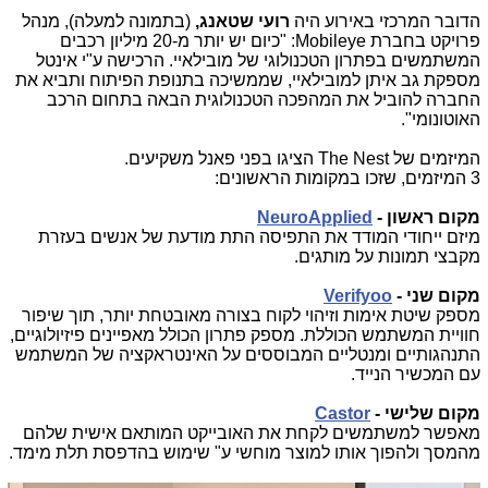
הדובר המרכזי באירוע היה
רועי שטאנג,
(בתמונה למעלה), מנהל
פרויקט בחברת
:Mobileye
"כיום יש יותר מ-20 מיליון רכבים
המשתמשים בפתרון הטכנולוגי של מובילאיי. הרכישה ע"י אינטל
מספקת גב איתן למובילאיי, שממשיכה בתנופת הפיתוח ותביא את
החברה להוביל את המהפכה הטכנולוגית הבאה בתחום הרכב
האוטונומי".
המיזמים של
The Nest
הציגו בפני פאנל משקיעים
.
3 המיזמים, שזכו במקומות הראשונים:
מקום ראשון -
NeuroApplied
מיזם ייחודי המודד את התפיסה התת מודעת של אנשים בעזרת
מקבצי תמונות על מותגים.
מקום שני -
Verifyoo
מספק שיטת אימות וזיהוי לקוח בצורה מאובטחת יותר, תוך שיפור
חוויית המשתמש הכוללת. מספק פתרון הכולל מאפיינים פיזיולוגיים,
התנהגותיים ומנטליים המבוססים על האינטראקציה של המשתמש
עם המכשיר הנייד.
מקום שלישי -
Castor
מאפשר למשתמשים לקחת את האובייקט המותאם אישית שלהם
מהמסך ולהפוך אותו למוצר מוחשי ע" שימוש בהדפסת תלת מימד.