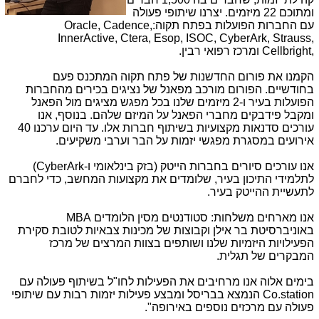
ומתוכם 22 מיזמים. יצרנו שיתופי פעולה
עם החברות הפועלות בפתח תקוה:
Oracle, Cadence,
InnerActive, Ctera, Esop, ISOC, CyberArk, Strauss,
Cellbright,
ומרכז רפואי רבין.
הקמנו את פורום החדשנות של פתח תקוה המתכנס פעם
בחודשיים. הפורום מורכב מפאנל של נציגים בכירים מהחברות
הפועלות בעיר ו-2 מיזמים שלנו בכל מפגש מציגים מול הפאנל
ומקבל פידבקים מחברי הפאנל על המיזם שלהם. בנוסף, אנו
עורכים סדנאות מקצועיות בשיתוף חברות אלו. עד היום ערכנו 40
אירועים במסגרת מפגשי יזמות על הבר וערבי משקיעים.
אנו עורכים סיורים בחברות הייטק (בזק בינלאומי ו-
CyberArk
)
לתלמידי התיכון בעיר, שלומדים את מקצועות המחשב, כדי לחברם
לתעשיית ההייטק בעיר.
אנו מארחים משלחות: סטודנטים מסין הלומדים
MBA
באוניברסיטת בר אילן וקבוצות של מכינות צבאיות לטובת סקירת
הפעילויות היזמיות שלנו ושותפים בצוות המרצים של מרכז
המבקרים של תגלית.
בימים אלוה אנו מרחיבים את הפעילות לחו"ל בשיתוף פעולה עם
Co.station
הנמצא בבריסל ומבצע פעילות יזמות רבות עם שיתופי
פעולה עם מרכזים נוספים באירופה".