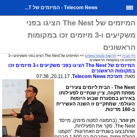
Telecom News - המיזמים של T...
המיזמים של The Nest הציגו בפני
משקיעים ו-3 מיזמים זכו במקומות
הראשונים
דף הבית
>>
חדשות סטארטאפים
>> המיזמים של The Nest הציגו בפני משקיעים ו-3
מיזמים זכו במקומות הראשונים
המיזמים של
The Nest
הציגו בפני משקיעים ו-3 מיזמים זכו
במקומות הראשונים
מאת:
מערכת
Telecom News
, 20.11.17, 07:38
The Nest
- הבית ליזמים צעירים
מפתח תקווה, ציין שנתיים לפעילותו
באירוע במסגרת שבוע היזמות
העולמי
,
שמתקיים זו השנה העשירית
ב-160 מדינות.
חן זוהר
, (בתמונה למטה מימין), מייסד
The Nest
, סקר את הפעילויות,
שהתבצעו בשנתיים האחרונות: "הקמנו
קהילת יזמות, שחברים בה 1,500 חברים