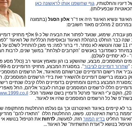
 דיוניו והחלטותיו,
גוף שחשפנו אותו לראשונה כאן
כאוטיות שבפעילותו).
איגוד ונשיא האיגוד היה אז ד"ר
אלון הסגל
(בתמונה
אוד חשובים:
), שהושקעה בו המון עבודה, שימוע, שנועד לפתור את הבעיה של כ
משלמים עליהם מ-1999 (ושלפני 11 שנה כבר הוחלט בהנהלת האיגוד ובאסיפות הכלליות של האיגוד "ל
בדחיפות" את הבעיה הזו. אולם, עברו 11 שנה והנושא לא נפתר. די ברור למה: מי מוכן להתחיל לשלם 
.במיוחד כשמדובר באנשים "הקרובים לצלחת" במשך שנים, לרבות חב
 - לא יסתיים לעולם).
 המוסמכים, מבצע, שהושקע בו הון ומאמץ אנושי רב (כולל מסע פ
"
שחרור דומיינים לציבור
ביר את רישום הדומיינים שברשותם מהאיגוד, אל הרשמים המוסמכים
 בעצמו ברישום דומיינים ולהשאיר זאת בידי הרשמים המוסמכים). 
במסגרת המבצע בחינם והמחזיקים בדומיינים הללו קיבלו שנתיים רישו
ומיינים הללו לרשמים המוסמכים שבחרו לעבור אליהם, החל מאפריל 2017
www.1999.co.il
בשת"פ של כל הרשמים המוסמכים שהיו אז לאיגוד.
ר לא קיימים באיגוד האינטרנט וכך גם נעלמו ההחלטות מהתקופה ש
דוממת ברשת האינטרנט. פשוט, ההחלטות הללו "התאדו להם" מהדיון
איגוד החליט
בדיון המוזר
הזה, למעשה,
לדחות
את הטיפול בנושא אי
 הטיפול בנושא ל"ועדת התשתיות" של האיגוד...