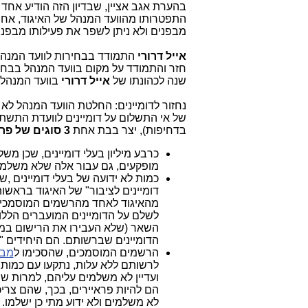
בהערת אגב אציין, שבדיון הזה הודיע אח
התפטרותו מהוועד המנהל של האיגוד, אחרי
מבפנים ולא ניתן לשפר את פעילותו מבפני
אייל דרורי
התמודד בבחירות לוועד המנהל כבר 
חזר והתמודד על מקום בוועד המנהל בבחירות ב-2016 וכן הצליח
שנה לכהונתו של
אייל דרורי
בוועד המנהל 
נחזור לדומיינים: החלטת הוועד המנהל לא
בדחיפות), יצר בבת אחת
3 סוגים של פראיירים בישראל
כרבע מיליון בעלי דומיינים, שכן מ
מופקעים, גם עבור אלה שלא משלמי
דומיינים לציבור" של האיגוד בראש
מהאיגוד לאחד מהרשמים המוסמכים, 
לשלם על הדומיינים המועברים הללו
השאר (שלא העבירו את הרישום במס
הדומיינים שברשותם. הם היחידים "ש
הרשמים המוסמכים, שהסכימו ל
מב
לרשותם ללא עלות, נתקעו עם כמות (
הם להיות פראיירים, בכך, שהם צרי
לא משלמים ולא ידוע מתי כן ישלמו.