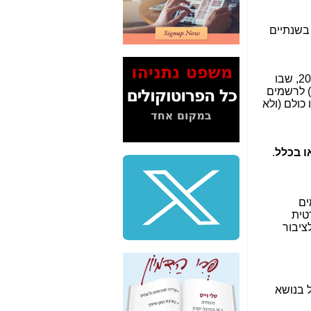
2" על תעלולי השר
משה כחלון -
כאן
בשנתיים
המשך חשיפת הבלוף
ששמו "מהפיכת
הסלולר" ואיך מסרסים
קיום מבצע מאוד מתוקשר, שהעסיק רבות את האיגוד, של "שחרור דומיינים לציבור", שנערך אף הוא ב-2015, שבו
את הנתונים לציבור -
 לשנתיים) לרשמים
כאן
ם כמו כולם (ולא
סיכום ביקור בסיליקון
ואלי - למה 3 הגדולות
משקיעות ומפתחות
ו בכלל
.
באותם תחומים -
כאן
שלמה פילבר (עד
לאחרונה מנכ"ל משרד
ים
התקשורת) - עד
טית
מדינה? הצחקתם
ציבור
אותי! -
כאן
"יש אפליה בחקירה"?
חשיפה: למה השר
משה כחלון לא נחקר
 בנושא
עד היום? -
כאן