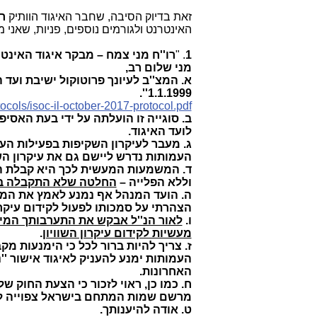
זאת בדיוק הסיבה, שחבר האיגוד הוותיק
ר
האינטרנט ולגורמים נוספים, פניות, שאני מ
1
. "
רו''ח מני צמח – מבקר איגוד האינטר
מני שלום רב,
1.1.1999''.
otocols/isoc-il-october-2017-protocol.pdf
לועד האיגוד.
ג. מעבר לעיקרון השקיפות בפעילות הע
העמותות נדרש ליישם גם את עיקרון הש
ד. המשמעות המעשית לכך היא קבלת החל
וללא הפלייה –
החלטה שלא התקבלה בי
ה. הועד המנהל אף נמנע לאמץ את המל
הצהרתי על סמכותו לפעול לקידום עיקר
ו.
לאור הנ''ל אבקש את התערבותך המיי
מעשיות לקידום עיקרון השוויון
.
ז. צריך להיות ברור לכל כי הימנעות
האחרונות.
ח. כמו כן, ראוי לזכור כי הצעת החוק 
מרשם שמות המתחם בישראל צפוייה לה
ט. אודה להיענותך.