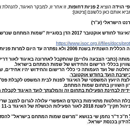
פי הוידה
הוציא
2 פניות דחופות
, זו אחר זו, למבקר האיגוד, להנהלת א
ביא אותם כאן כלשונם [ציטוט]:
נט הישראלי (ע''ר)
א. המצ''ב לעיונך פרוטוקול ישיבת ועד האיגוד לחודש אוקטובר 2017 הדן בסוגיית ''שמות 
https://www.isoc.org.il/files/docs/pr
ב. סוגייה זו הועלתה על ידי בעת האסיפה הכללית השנתית בשנת 2006 ולא נפתרה עד היום
מותה (כתבי הצבעה גלויים) שהתקבל לאחרונה באיגוד לאור דר
וויון בכללי הרישום והחידוש של שמות המתחם בישראל.
טה של ועד העמותה כי כללי הרישום והחידוש יהיו אחידים, שוו
שיבת הועד בחודש אוקטובר
.
צת היועץ המשפטי של האיגוד לפנות לבית המשפט לקבלת פס''
ון השוויון בתחום שמות המתחם.
דית לבחינת הפעילות בתחום זה והמלצתך לועד האיגוד לקבלת 
 מקבלת החלטות מתאימות בהקדם האפשרי עלולה לגרום למצב שר
העמותות י
של ח''כ ד''ר נחמן שי בנושא ''מרשם שמות המתחם בישראל'' להס
ידון בכנסת ישראל.