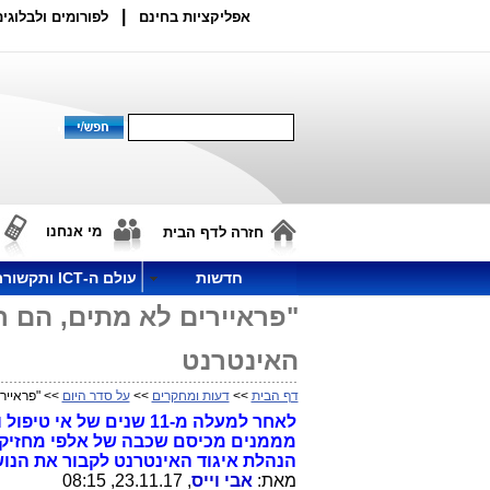
|
אפליקציות בחינם
לפורומים ולבלוגים
מי אנחנו
חזרה לדף הבית
חדשות
עולם ה-ICT ותקשורת
"פראיירים לא מתים, הם 
האינטרנט
דף הבית
>>
דעות ומחקרים
>>
על סדר היום
>> "פראייר
לאחר למעלה מ-11 שנים 
מממנים מכיסם שכבה של אלפי מחזיקי 
הנהלת איגוד האינטרנט לקבור את הנושא ולייצר עי"כ 3 סוגים של פר
מאת:
אבי וייס
, 23.11.17, 08:15