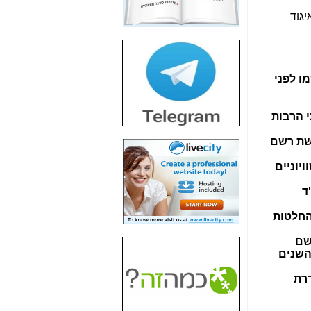
חשיפת חשד לשחיתות
יגוד
הדומה לזו של "תיק
4000" אך בתחום
הסלולר -
כאן
חשיפת מה שלא
המתחם שנרשמו לפני
רוצים שתדעו בעניין
פריסת אנלימיטד
(בניחוח בלתי נסבל) -
 למרות פניותי הרבות
כאן
ישת רשם
חשיפה: איוב קרא
אישר לקבוצת סלקום
יוניים
בדיוק מה שביבי אישר
ל-Yes ולבזק -
כאן
ד
האם השר איוב קרא
החלטות
היה צריך בכלל לחתום
על האישור, שנתן
שם
לקבוצת סלקום? -
כאן
מנע להעניק לאיגוד אישור ''ניהול תקין'' לשנת 2018 לאור הפעילות הכושלת של האיגוד ב-11 השנים
האם ביבי וקרא קבלו
דרת
בכלל תמורה עבור
ההטבות הרגולטוריות
שנתנו לסלקום? -
כאן