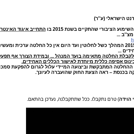
נט הישראלי (ע''ר)
ימוע הציבורי שהתקיים בשנת 2015 בו
התחייב איגוד האינטר
 מצ''ב ...
h
ב. למרות הכוונות הטובות שהיו בשנת 2015 המהלך כשל לחלוטין ועד היום אין כל החלטה ערכית ו
דים ...
ת לקבלת החלטה מתאימה בועד המנהל ... ובמידת הצורך אף תפעל
כינוס אסיפה כללית מיוחדת לאישור הכללים האחידים.
ת ההחלטה המתבקשת וביצועה המיידי עלול לגרום להפקעת סמכות
ה בכנסת – ראה הצעת החוק שהועברה לעיונך.
 הוידה
) טרם נתקבלו. ככל שתתקבלנה, נעדכן בהתאם.