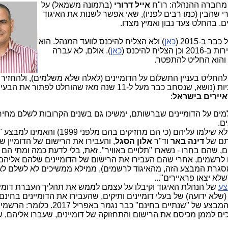
ד מחברה ההנהלה:
רו"ח
אייל דרורי
(בתמונה משמאל) על
 שהבין (כמו רבים לפניו), שאי אפשר לשנות את האיגוד
ם. בהחלט צעד נבון ואמיץ מצדו.
ב-2015 (
כאן
) ולא הצליח להיכנס לוועד המנהל. הוא
 להיכנס (
כאן
). אולם, לא עברה
והוא החליט להתפטר.
 להחליט בעניין התשלום על הדומיינים (לאלה שלא משלמים), ולהחזיר
של אי התשלום על דומיינים לוועדת התשתיות (נושא, שנסחב כבר מעל ל-11 שנה מאז שהוחלט לפתור 
:
שלמים על הדומיינים שברשותם, ימשיכו גם בשנים הקרובות לשלם מחיר
ם.
כמות לא ידועה של בעלי דומיינים ,שלא שילמו עליהם (כי הם מחזיקים בהם מלפנ
ותם של
דינה באר
וד"ר
אלון הסגל
, והעבירו את הרישום של הדומיין 
שהם בחרו - נשארו "תלויים באוויר". זאת, בלי לדעת כמה ומתי הם י
 לרשמים, אחרי שהם העבירו את הרישום של הדומיינים שלהם אליהם.
גרת המבצע הזה, מהאיגוד לרשמים), ממילא ממשיכים לא לשלם לאי
לא יצאו פראיירים"...
צע
של הנהלת האיגוד וקיבלו על עצמם לממש את תהליך העברת דומיי
שלא ידועה) של בעלי דומיינים ותיקים, שהעבירו את הדומיינים בחינם
ועדיין לא משלמים עליהם, למרות שהמבצע של "שנתיים בחינם" כבר 
כים לממן מכיסם את הרישום והתחזוקה של דומיינים, שעברו אליהם, 