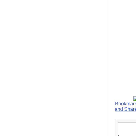
הפכו לפתע לטובת
הנאה שהיא מיסודות
עבירת השוחד? -
כאן
שערוריית הקנס הענק
על בזק וחשיפת
"תעודת הביטוח" של
נתניהו בתיק 4000 -
כאן
ערוץ 20: "תיק תפור":
אבי וייס חושף את
מחדלי "תיק 4000" -
כאן
התבלבלתם: גיא פלד
הפך את כחלון, גבאי
ואילת לחשודים
המרכזיים בתיק 4000 -
כאן
פצצות בתיק 4000:
האם היו בכלל
התנגדויות למיזוג
בזק-יס? -
כאן