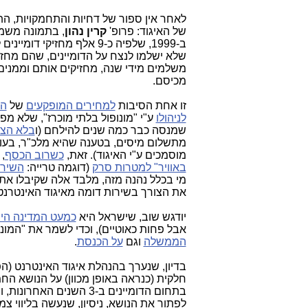
לאחר אין ספור של דחיות והתחמקויות, ה
של האיגוד: פרופ'
קרין נהון
, בתמונה משמא
ב-1999, שלפיה כ-9 אלף מחזי
שלא ישלמו לנצח על הדומיינים, שהם מחזיק
משלמים מידי שנה, מחזיקים אותם וממנים
מכיסם.
זו אחת הסיבות
למחירים המופקעים
של
הד
לניהולו
ע"י "מונופול בלתי מוכרז", שלא מפ
שמנסה כבר כמה שנים להילחם (ו
בלא הצ
מתשלום מיסים, בטענה שהיא מלכ"ר, בעוד 
מוסמכים ע"י האיגוד). זאת,
כשרוב הכסף
, 
באוויר" למטרות סרק
(דוגמה טרייה:
השירות
את הצורך בשירות דומה מאיגוד האינטרנט)
יודגש שוב, שישראל היא
כמעט המדינה היח
אבל פחות כאוטיים), וכדי לשמר את "המונו
הממשלה
וגם
על הכנסת
.
בדיון, שנערך בהנהלת איגוד האינט
רנט (ה
חלקית (כנראה באופן מכוון) על הנושא הח
בתחום הדומיינים ב-3 השנים האחרונות, ובמיוחד הניסיון של מנכ"לית האיגוד הקודמת (
לפתור את הנושא, ניסיון, שנעשה בליווי צ