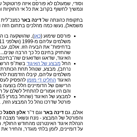
וסודי, שמעולם לא פורסם איזה פרוטוקול של
ונמשיך לחשוף בקרוב את כל אי החוקיות וה
בתקופת כהונתה של
דינה באר
כמנכ"לית ה
משמאל), נעשו כמה מהלכים בתחום הזה ובמרכזם 2 מהלכים מ
פורסם שימוע (
כאן
שהחזיק בחינם כל כך הרבה שנים..
האיגוד, שדאגו ושדואגים שה"בחינם"
החל
מבצע של האיגוד
בשת"פ הרשמים
נרחב), מבצע, שנוהל תחת הכותרת: 
משלמים עליהם, קיבלו הזדמנות להע
האיגוד
החליט די מזמן
להפסיק לעסוק
הרישום של הדומיינים הללו בוצעה 
והם היו אמורים להתחיל לשלם על הד
למבצע של האיגוד (שהחל במרץ 2015), הוקם ע"י האיגוד פורטל ודומיין בשם שאומר הכל:
פורטל שדרכו נוהל כל המבצע הזה, 
אולם, גם
דינה באר
וגם ד"ר
אלון הסגל
כב
והפורטל של המבצע - נזנח ונשאר מצבה 
הנהלת איגוד האינטרנט מהחודש החולף. ה
על דומיינים, לזמן בלתי מוגדר, והחזיר את