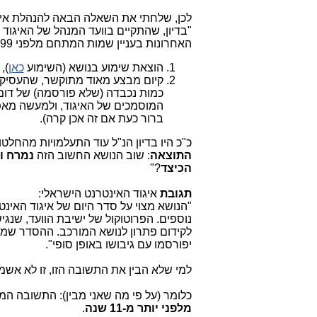
לכן, שלחתי את השאלה הבאה להנהלת איג
"בדיון, שהתקיים בוועד המנהל של האיגוד מיום 10.17
האחרונות בעניין שמות המתחם מלפני 1999:
הוצאת שימוע בנושא (השימוע
כאן
),
ברור כעת אם זה אכן קרה).
כ"כ היו בדיון הנ"ל עוד התעלמויות מהחלט
התוצאה
: שוב הנושא החשוב הזה
נמרח ול
הכיצד
?"
תגובת
איגוד האינטרנט הישראלי:
"הנושא מצוי על סדר היום של איגוד האינט
נוספים. הפרוטוקול של ישיבת הוועד, שנג
לקידום פתרון לנושא המורכב. ההסדר שמתג
יפורסמו עם גיבושו באופן סופי".
למי שלא הבין את התשובה הזו, זו לא אשמת lecom News
כלומר (על פי מה שאני מבין): התשובה ה
מלפני יותר מ-11 שנה
.