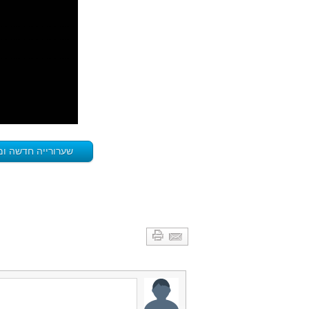
שערורייה חדשה ומ