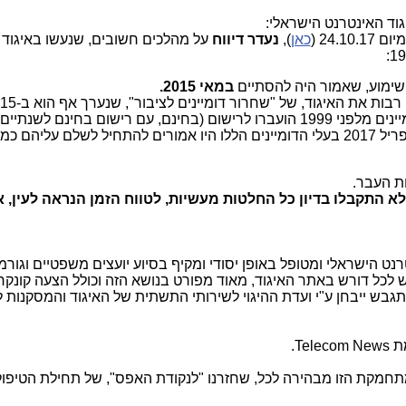
וד האינטרנט הישראלי:
24. (
כאן
),
נעדר דיווח
על מהלכים חשובים, שנעשו באיגוד 
 שימוע, שאמור היה להסתיים
במאי 2015.
כמות נכבדה (שלא פורסמה) של דומיינים מלפני 1999 הועברו לרישום (בחינם, עם רישום בחינם
המוסמכים של האיגוד, ולמעשה מאפריל 2017 בעלי הדומיינים הללו היו אמורים להתחיל לשלם עליה
ות העבר.
א התקבלו בדיון כל החלטות מעשיות, לטווח הזמן הנראה לעין, א
רנט הישראלי ומטופל באופן יסודי ומקיף בסיוע יועצים משפטיים וגורמ
יש לכל דורש באתר האיגוד, מאוד מפורט בנושא הזה וכולל הצעה קונקר
בש ייבחן ע"י ועדת ההיגוי לשירותי התשתית של האיגוד והמסקנות ל
Te.
מתחמקת הזו מבהירה לכל, שחזרנו "לנקודת האפס", של תחילת הטיפול