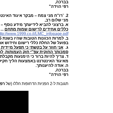
בברכה,
רפי הוידה"
2
. "
רו''ח מני צמח – מבקר איגוד האינטר
מני שלום רב,
א. ברצוני להביא לידיעתך מידע נוסף – הש
כללים אחידים לרישום שמות מתחם
...
ttp://www.1999.co.il/LMC_infopage.pdf
בפועל של החלת כללי רישום וחידוש אחי
ג.
אני חוזר על בקשתי כי תפעל מיידי
סמכותך החוקית עפ''י חוק העמותות, ל
ד. צריך להיות ברור כי הימנעות מקבל
מאיגוד האינטרנט באמצעות הליך חקיק
ה. אודה להיענותך.
בברכה,
רפי הוידה"
תגובות ל-2 הפניות הדחופות הללו (של
רפי