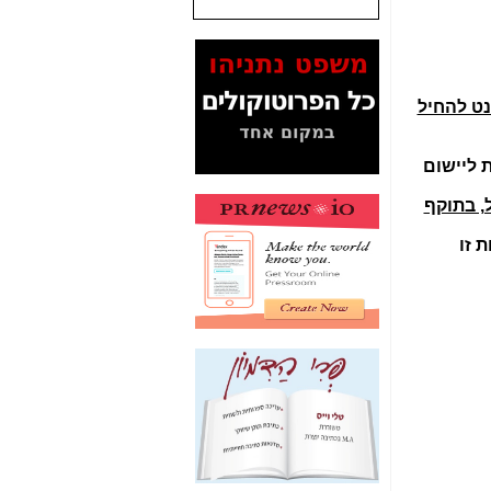
המסמכים בנושא בזק-
Yes (תיק 4000)
מוכיחים "תפירת תיק"
לאיש הלא נכון! -
כאן
נט להחיל
עובדות ומסמכים
המוסתרים מהציבור:
מעשית ליישום
האם ביבי כשר
תקשורת עזר לקב'
, בתוקף
בזק? -
כאן
 זו
מה מקור ה-Fake
News שהביא לתפירת
תיק לביבי והעלמת
החשודים הנכונים -
כאן
אחת הרגליים של "תיק
4000 התפור"
התמוטטה היום
בניצחון (כפול) של בזק
-
כאן
איך כתבות מפנקות