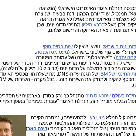
תכנסה הנהלת איגוד האינטרנט הישראלי (הנשיאה
ל, המנכ"ל: עו"ד
יורם הכהן
) ודנה בבעיה, שנוצרה
קי דומיינים לא משלמים מאז ועד היום אפילו לא אגורה ונראה
ים, ולכן מעל ל
כרבע מיליון
מחזיקי הדומיינים, שכן
 אותם ואת הוצאות האחזקה והרישום שלהם,
ומיינים בישראל
, נושא, שאין לו
שום בסיס חוקי
וקח ע"י שום גוף שלטוני בישראל,
למעט מס הכנסה
,
לחה יתרה
) ב"ישראבלוף" הזה (של עמותה הפטורה
שיש לה הכנסות מאוד יפות מרישום דומיינים, דרך הסדר של רשמי ד
שנגבה מהציבור המשלם על הדומיינים (קרוב ל-10 מיליון ש"ח לשנה),
 החינמי של IBM
של הגנה על ה-DNS, מה שעלה הון מכספי האי
.
ידה בעו
לם
שהכאוס הזה
מתנהל כך (רק בסודן ובארמניה יש הסדרים 
פול הבלתי מוכרז" הזה, הנהלת האיגוד "עובדת בעיניים" באופן רציף 
פרוטוקול המלא
מצוי כאן
, למתעניינים), נמסרה סקירה
מור הזה,
והועלמו
כל הפעולות וההחלטות, שנעשו
דינה באר
)
מוד של "ועדת התשתיות של האיגוד" (גוף מאוד מוזר