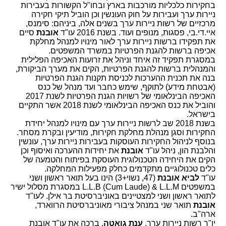
בחקירות כלכליות מורכבות בארץ ובחו"ל הקשורות בעבירות
ניירות ערך ועבירות על חוק העונשין וכן הוביל תיקי חקירה
מרכזיים של רשות ניירות ערך בשנים אלה, ביניהם: סימנס,
איי.די.בי, פסגות, מנופים ועוד. בשנת 2016 עו"ד
אובנת
סיים
את תפקידו ברשות ניירות ערך לאור מינויו למנהל מחלקת
אכיפה ברשות להגנת הפרטיות במשרד המשפטים.
במסגרת תפקיד זה איחד וניהל את זרועות האכיפה הפלילית
והמנהלית ברשות להגנת הפרטיות, הקים את מערך הביקורת,
בנה את תכנית ההערכות לכניסת תקנות הגנת הפרטיות
(אבטחת מידע) לתוקף, שימש כחבר ועד מנהל של כנס
האכיפה הבינלאומי של רשויות הגנת הפרטיות לשנת 2017
והוביל את כנס האכיפה הבינלאומי לשנת 2018 אשר התקיים
בישראל.
בשנת 2018 שב לרשות ניירות ערך עם מינויו למנהל יחידת
החקירות וסגן מנהלת מחלקת חקירות, מודיעין ובקרת מסחר.
בנוסף לניהול החקירות העוסקות בעבירות ניירות ערך, עונשין
והלבנת הון, ניהל עו"ד
אובנת
את יחידות ההערכה ואיסוף וכן
הקים את היחידה הטכנולוגית העוסקת בפיתוח והטמעה של
כלים טכנולוגיים מתקדמים כחלק מפעילות המחלקה.
עו"ד
לביא אובנת
(47, נשוי+3) הינו בעל תואר ראשון ושני
במשפטים L.L.B (Cum Laude) & L.L.M במסגרת מסלול ישיר
לתואר ראשון ושני למצטיינים באוניברסיטת בר אילן. לעו"ד
אובנת
תואר שני במנהל ציבורי מאוניברסיטת הרווארד,
ארה"ב.
יו"ר רשות ניירות ערך,
ענת גואטה
, ברכה את עו"ד אובנת