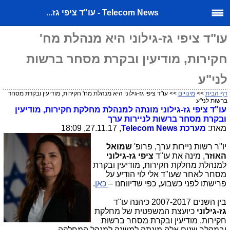
Telecom News - עו"ד ציפי גז...
עו"ד ציפי גז-גילוני היא מנהלת מח'
חקירות, מודיעין ובקרת מסחר ברשות
לני"ע
דף הבית
>>
מינויים
>> עו"ד ציפי גז-גילוני היא מנהלת מח' חקירות, מודיעין ובקרת מסחר
ברשות לני"ע
עו"ד ציפי גז-גילוני מונתה למנהלת מחלקת חקירות, מודיעין
ובקרת מסחר ברשות לניירות ערך
מאת:
מערכת
Telecom News
, 27.11.17, 18:09
יו"ר רשות ניירות ערך, פרופ'
שמואל
האוזר
, מינה את עו"ד
ציפי גז-גילוני
למנהלת מחלקת חקירות, מודיעין ובקרת
מסחר לאחר שעו"ד אלי לוי הודיע על
פרישתו לפני כשבוע, כפי שדיווחנו –
כאן
.
בין השנים 2007-2017 כיהנה עו"ד
גז-גילוני
כיועצת המשפטית של מחלקת
חקירות, מודיעין ובקרת מסחר ברשות
ובמהלך שנים אלה מונתה למשנה למנהל המחלקה.