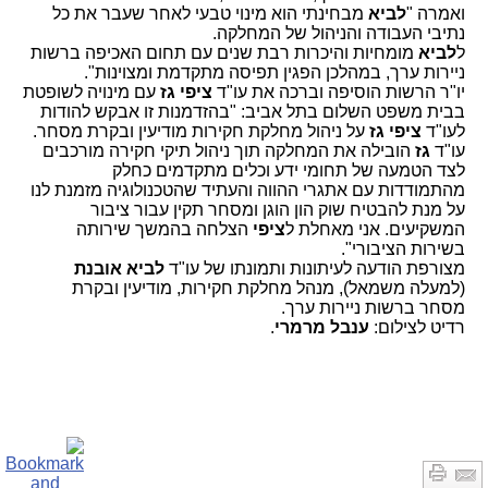
ואמרה "
לביא
מבחינתי הוא מינוי טבעי לאחר שעבר את כל
נתיבי העבודה והניהול של המחלקה.
ל
לביא
מומחיות והיכרות רבת שנים עם תחום האכיפה ברשות
ניירות ערך, במהלכן הפגין תפיסה מתקדמת ומצוינות".
יו"ר הרשות הוסיפה וברכה את עו"ד
ציפי גז
עם מינויה לשופטת
בבית משפט השלום בתל אביב: "בהזדמנות זו אבקש להודות
לעו"ד
ציפי גז
על ניהול מחלקת חקירות מודיעין ובקרת מסחר.
עו"ד
גז
הובילה את המחלקה תוך ניהול תיקי חקירה מורכבים
לצד הטמעה של תחומי ידע וכלים מתקדמים כחלק
מהתמודדות עם אתגרי ההווה והעתיד שהטכנולוגיה מזמנת לנו
על מנת להבטיח שוק הון הוגן ומסחר תקין עבור ציבור
המשקיעים. אני מאחלת ל
ציפי
הצלחה בהמשך שירותה
בשירות הציבורי".
מצורפת הודעה לעיתונות ותמונתו של עו"ד
לביא אובנת
(למעלה משמאל), מנהל מחלקת חקירות, מודיעין ובקרת
מסחר ברשות ניירות ערך.
רדיט לצילום:
ענבל מרמרי
.