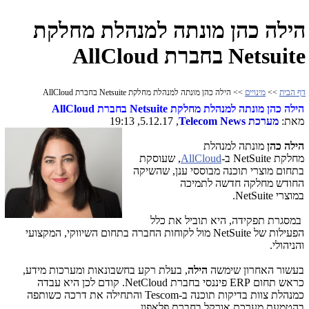
הילה כהן מונתה למנהלת מחלקת
Netsuite בחברת AllCloud
דף הבית
>>
מינויים
>> הילה כהן מונתה למנהלת מחלקת Netsuite בחברת AllCloud
הילה כהן מונתה למנהלת מחלקת
Netsuite
בחברת
AllCloud
מאת:
מערכת
Telecom News
, 5.12.17, 19:13
הילה כהן
מונתה למנהלת
מחלקת
NetSuite
ב-
AllCloud
, שעוסקת
בתחום מוצרי תוכנה מבוססי ענן, שהשיקה
החודש מחלקה חדשה לתמיכה
במוצרי
.NetSuite
במסגרת תפקידה, היא תוביל את כלל
הפעילות של
NetSuite
מול לקוחות החברה בתחום השיווקי, המקצועי
והניהולי.
בעשור האחרון שימשה
הילה
, בעלת רקע בחשבונאות ומערכות מידע,
כראש תחום
ERP
פיננסי בחברת
NetCloud
. קודם לכן היא עבדה
כמנהלת צוות בדיקות תוכנה ב-
Tescom
והתחילה את דרכה כשותפה
בהטמעת מערכת אורקל בחברת פלאפון.