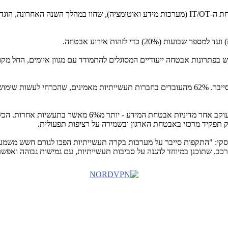
IT/OT
(מערכות מידע ואוטומציה), שחוו במהלך השנה האחרונה, הוגדר
פתרונות אבטחה ייעודיים המסוגלים להתמודד עם מגוון איומים, החל מקוד ז
הארגונים במגזר התעשייתי מודעים היטב לצורך בהגנה איכותית כנגד איומי סייבר. 62% מהעובדים בחברו
המשיבים ב-49% מהחברות התעשייתיות מטילים אחריות על הצוו
ק תפקיד מרכזי באבטחת הארגון ובשמירה על רציפות תפעולית.
רסקי: "התקפות סייבר על מערכות בקרה תעשייתיות הפכו לגורם חשש משמעו
ורכב, שתוכנן במיוחד להגנה על סביבות תעשייתיות, עם גמישות גבוהה ואפש