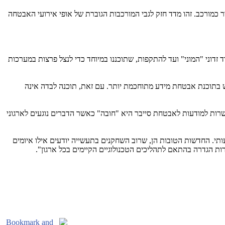
 כמורכב. זהו מדד חזק לגבי המורכבות הגוברת של אופי אירועי האבטחה
דוני "המוני" ועד להתקפות, שתוכננו במיוחד כדי לנצל פרצות במערכות
ת תעשייתיות מאמינים, שהכרחי לעשות שימוש בתוכנת אבטחת מידע מתוחכמת יותר. עם זאת, תוכנה לבדה אינה
ת, שאינו עוקב אחר מדיניות אבטחת המידע - יותר מ6% מאשר בתעשיות אחרות. הכשרות למודעות לאבטחת סייבר היא "חובה" כאשר הדברים נוגעים לארגוני
תי. החדשות הטובות הן, שרוב השחקנים בתעשייה יודעים אילו איומים
רות הגדרה בהתאם לתהליכים הטכנולוגיים הקיימים בכל ארגון".