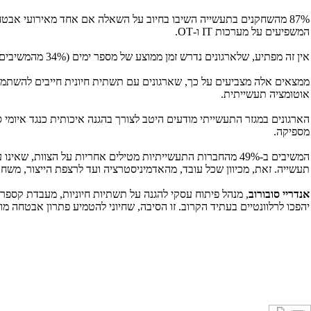
87% מהשחקנים בתעשייה השיבו בחיוב על השאלה אם אחד מאירועי אבטחת ה-
המשפיעים על מערכות
IT
ו-
OT
.
אין זה מפתיע, שלארגונים נדרש זמן ממוצע של מספר ימים (34% מהמשיבים) ועד למספר שבועות (20%) כדי לזהות אירוע אבטחה.
ממצאים אלה מצביעים על כך, שארגונים עם תשתית חיונית חייבים להשתמש ב
אוטומציה תעשייתית.
מספיקה.
תעשייה. זאת, מכיוון שכל עובד, מהאדמיניסטרציה ועד לרצפת הייצור, משח
אנדריי סובורוב
, מנהל פיתוח עסקי להגנה על תשתיות חיוניות, מעבדת קספ
יהפכו לרלוונטיים בעתיד הקרוב. זו הסיבה, שחיוני להטמיע פתרון אבטחה מ