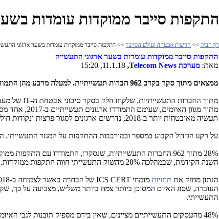
התקפות סייבר ממוקדות עומדות בשער
דף הבית
>>
חדשות אבטחה ועולם הסייבר
>> התקפות סייבר ממוקדות עומדות בשער ארגוני התעשי
התקפות סייבר ממוקדות עומדות בשער ארגוני התעשייה
מאת:
מערכת
Telecom News
,
11.1.18, 15:20
ממצאים מתוך סקר בקרב 962 חברות תעשייתיות. למעלה מרבע מהן התמודדו עם התקפות סייבר בשנה החולפת.
מתוך החברות התעשייתיות, שלקחו חלק בסקר סיכוני אבטחת ה-
IT
מתוך מגוון האיו
תעשיה מאובטחות יותר ב-2018, נדרשים ארגונים לסגור פרצות ונקודות חולשה, שהתקפות אלו מנצלות.
על רקע הגידול הקבוע במספר ובמורכבות ההתקפות על המגזר התעשייתי, ה
השנה הקודמת, שבמהלכה 20% מהשוק התעשייתי חווה התקפות ממוקדות.
הנתון מחזק את
תחזיות
מומחי
ICS CERT
העובדה, שסוג האיום המסוכן ביותר צמח ביותר משליש, מצביעה על כך, שק
התעשייתי.
48% מהעסקים התעשייתיים מציינים, שאין בידם מספיק תובנות לגבי האיומים הממוקדים בתחום הפעילות שלהם.