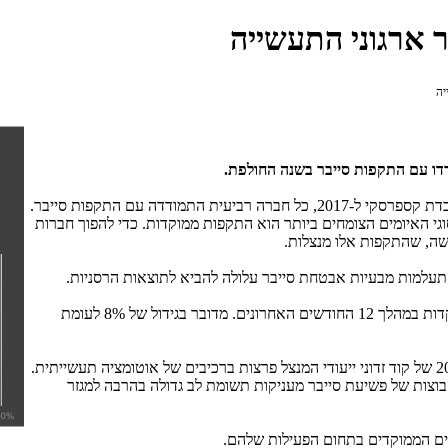
 ארגוני התעשייה
יה
של מעבדת קספרסקי ל-2017, כל חברה רביעית התמודדה עם התקפות סייבר.
מים, שעימם התמודדו ארגונים תעשייתיים ב-2017, אחד מסוגי האיומים הצומחים ביותר הוא התקפות ממוקדות. כדי להפוך חברות
תעלמות מבעיות אבטחת סייבר עלולה להביא לתוצאות הרסניות.
28% מתוך 962 החברות התעשייתיות, שנסקרו, התמודדו עם התקפות ממוקדות במהלך 12 החודשים האחרונים. מדובר בגידול של 8% לעומת
של הבחרה באשר לצמיחה ב-2018 של קוד זדוני ייעודי המנצל פרצות ברכיבים של אוטומציה תעשייתית.
בוצות של פשיעת סייבר מעניקות תשומת לב גדולה בהרבה למגזר