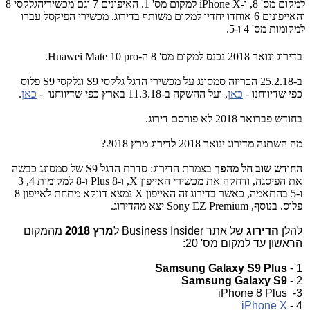
למקום מס' 8, ו-iPhone X למקום מס' 1. האיפונים 7 וגם מכשיריהגלקסי 8
והאייפונים 6 אוחדו יחדיו למקום משותף בדירוג. מכשירי הפיקסל עברו
למקומות מס' 4 ו-5.
בדירוג ינואר 2018
נכנס למקום מס' 8 ה-Huawei Mate 10 pro.
ב-25.2.18 הכריזה סמסונג על מכשירי הדגל גלקסי S9 וגלקסי S9 פלוס
כפי שדיווחנו -
כאן
, ועל ההשקה ב-11.3.18 בארץ כפי שדיווחנו -
כאן
.
בחודש פברואר 2018 לא פורסם דירוג.
מה השתנה מדירוג ינואר 2018 לדירוג מרץ 2018?
החודש שוב חל מהפך
בצמרת הדירוג: סדרת הדגל S9 של סמסונג כבשה
את הפיסגה, ודחקה את מכשירי האייפון X, ו-8 Plus ו-8 למקומות 4, 3
ו-5 בהתאמה, כאשר בדירוג זה האייפון X נמצא דווקא מתחת לאייפון 8
פלוס. בנוסף, Sony EZ Premium יצא מהדירוג.
להלן
הדירוג
של אתר Business Insider ל
מרץ 2018
מהמקום
הראשון עד למקום מס' 20:
Samsung Galaxy S9 Plus
1 -
Samsung Galaxy S9
2 -
3- iPhone 8 Plus
iPhone X
4 -