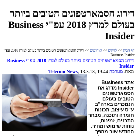
דירוג הסמארטפונים הטובים ביותר
בעולם למרץ 2018 עפ"י Business
Insider
דף הבית
>>
לגיקים
>>
גאדג'טים
>> דירוג הסמארטפונים הטובים ביותר בעולם למרץ 2018 עפ"י
Business Insider
דירוג הסמארטפונים הטובים ביותר בעולם למרץ 2018 עפ"י Business
Insider
מאת:
מערכת
, 13.3.18, 19:44
Telecom News
אתר Business
Insider מדרג את
הסמארטפונים
הטובים בעולם
הנמכרים בארה"ב
ע"ס עיצוב, תכונות
חומרה ותוכנה, מבחר
התכנים, זמינות,
נוחות שימוש ומחיר.
החודש שוב מהפך