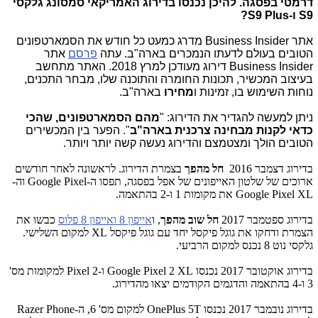
דרמטי בפסגה. להיכן נכנסו בדירוג האמריקאי סמסונג גלקסי
S9 ו-S9 Plus?
אתר Business Insider מדרג כמעט כל חודש את הסמארטפונים
הטובים בעולם לדעתו הנמכרים בארה"ב. עתה
פרסם
אתר
Business Insider דירוג מעודכן למרץ 2018. ה
אתר מתחשב
בעיצוב המכשיר, תכונות החומרה והתוכנה שלו, מבחר התכנים,
נוחות השימוש בו, זמינות ו
מחירו
בארה"ב.
ניתן למעשה להגדיר את הדירוג: "
מהם הסמארטפונים, שהכי
כדאי לקנות מבחינה צרכנית בארה"ב
". הפער בין המכשירים
הטובים הולך ומצטמצם והדירוג נעשה קשה יותר ויותר.
בדירוג דצמבר 2016
חל מהפך
בצמרת הדירוג. לראשונה לאחר חודשים
ארוכים של שלטון האייפונים של אפל בפסגה, תפסו ה-Google Pixel וה-
Google Pixel XL את מקומות 1 ו-2 בהתאמה.
בדירוג ספטמבר 2017
חל שוב מהפך
, ו
אייפון 8 ואייפון 8 פלוס
כבשו את
הצמרת ודחקו את גוגל פיקסל יחד עם גוגל פיקסל XL למקום השלישי.
גלקסי נוט 8 נכנס למקום הרביעי.
בדירוג אוקטובר 2017 נכנסו Google Pixel 2 XL ו-Pixel 2 למקומות מס'
3 ו-4 בהתאמה והדגמים הקודמים יצאו מהדירוג.
בדירוג נובמבר 2017 נכנסו OnePlus 5T למקום מס' 6, ה-Razer Phone