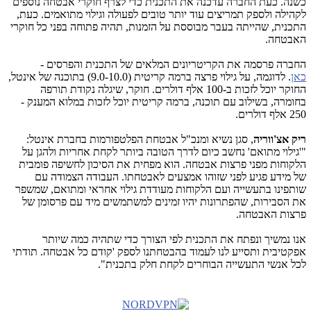
כשנה. כעת החברה עדכנה את התכנית כדי לצרף חוקרי אבטחה נוספים
לקהילה ולספק תמריצים עוד יותר טובים לפעולה וגילוי מתואמים. כעת,
התכנית, שהייתה בעבר מבוססת על הזמנות, תהיה פתוחה בפני כל חוקרי
האבטחה.
החברה פרסמה את הקריטריונים המלאים של התכנית והפרסים -
כאן
. לדוגמה, על גילוי פרצה ברמה קריטית (9.0-10.0) בתוכנה של אינטל,
החוקר יוכל לזכות ב-100 אלף דולרים. חוקר, שיגלה נקודת תורפה
בחומרה, בשילוב עם תוכנה, ברמה קריטית יוכל לזכות במלוא המענק -
250 אלף דולרים.
ריק אצ'ווריה
, סגן נשיא ומנכ"ל אבטחת הפלטפורמות בחברת אינטל:
"'גילוי מתואם' נחשב כיום לדרך הטובה ביותר לקחת אחריות ולהגן על
הלקוחות מפני פרצות אבטחה. הוא מפחית את הסיכון לחשיפה פומבית
של מידע פגיע לפני שזוהו אמצעים לאבטחתו. העבודה הצמודה עם
שותפינו בתעשייה ועם הלקוחות מעודדת גילוי אחראי ומתואם, שמשפר
את הסבירות, שהפתרונות יהיו זמינים למשתמשים מיד עם פרסומן של
פרצות האבטחה.
אנו נמשיך ונפתח את התכנית לפי הצורך כדי שתהיה כמה שיותר
אפקטיבית ותסייע לנו לעמוד בהבטחתנו לספק 'קודם כל אבטחה. תודתי
לכל אנשי התעשייה הבוחרים לקחת חלק בתכנית".