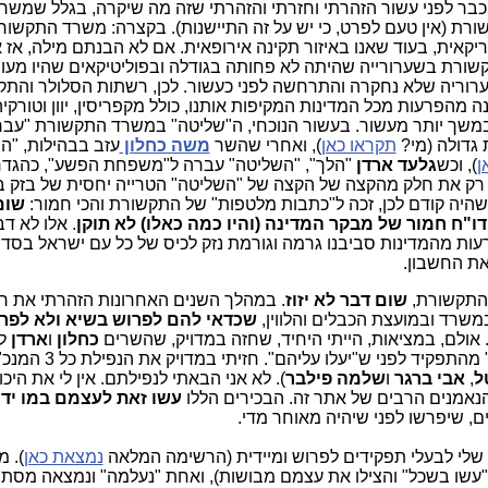
כבר לפני עשור הזהרתי וחזרתי והזהרתי שזה מה שיקרה, בגלל שמשר
רת (אין טעם לפרט, כי יש על זה התיישנות). בקצרה: משרד התקשור
קאית, בעוד שאנו באיזור תקינה אירופאית. אם לא הבנתם מילה, אז 
ורת בשערורייה שהיתה לא פחותה בגודלה ובפוליטיקאים שהיו מעור
 4000" של היום, שערוריה שלא נחקרה והתרחשה לפני כעשור. לכן, רשתות הסלולר וה
הפרעות מכל המדינות המקיפות אותנו, כולל מקפריסין, יוון וטורקיה.
במשך יותר מעשור. בעשור הנוכחי, ה"שליטה" במשרד התקשורת "עברה
גדולה (מי?
תקראו כאן
), ואחרי שהשר
משה כחלון
עזב בבהילות, "ה
ן
), וכש
גלעד ארדן
"הלך", "השליטה" עברה ל"משפחת הפשע", כהגד
כרגע, חוקרים ב"תיק 4000" רק את חלק מהקצה של הקצה של "השליטה" הטרייה יחסית של ב
היה קודם לכן, זכה ל"כתבות מלטפות" של התקשורת והכי חמור:
שום
ו"ח חמור של מבקר המדינה (והיו כמה כאלו) לא תוקן
. אלו לא ד
עות מהמדינות סביבנו גרמה וגורמת נזק לכיס של כל עם ישראל בסדר
 את החשבון.
 התקשורת,
שום דבר לא יזוז
. במהלך השנים האחרונות הזהרתי את ר
שרד ובמועצת הכבלים והלווין,
שכדאי להם לפרוש בשיא ולא לפר
. אולם, במציאות, הייתי היחיד, שחזה במדויק, שהשרים
כחלון
ו
ארדן
לא
את הקדנציה שלהם כשרים, ושהם "יברחו" מהתפקיד לפני ש"יעלו עליה
ל
,
אבי ברגר
ו
שלמה פילבר
). לא אני הבאתי לנפילתם. אין לי את היכול
 הנאמנים הרבים של אתר זה. הבכירים הללו
עשו זאת לעצמם במו יד
ם, שיפרשו לפני שיהיה מאוחר מדי.
שלי לבעלי תפקידים לפרוש ומיידית (הרשימה המלאה
נמצאת כאן
). מ
ורסמה (מאי 2016), 3 פרשו ("עשו בשכל" והצילו את עצמם מבושות), ואחת "נעלמה" ונמצאה מ