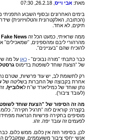
מאת:
אבי וייס
, 26.2.18, 07:30
בימים האחרונים ובסוף השבוע התפניתי 
תיקים, לא אחד.
ממה שראיתי, כמעט הכל זה
Fake News
ש
מהרהורי ליבם ומהספינים, "שמאכילים" א
להוכיח שהם "בעניינים".
כבר כתבתי "מורה נבוכים" -
כאן
על מה שיש
של "הצעת שוחד לשופטת בדימוס
גרסטל
רק לתשומת לב, יש עוד פרשיות, שטרם נחש
אחרת בקבוצה של החברות בשליטה של
ש
נתן שוחד של כמיליארד ש"ח ל
אלוביץ/
. ז
(לעובד ציבור).
מה זה הסיפור של "הצעת שוחד לשופט
בקצרה: קוראים לזה "תרגיל חקירה". כלומ
מוסיפים בחקירה פרשיות הנראות מפחידות, 
לפעמים זה עובד יפה. זהו.
לכן, בסיפור הזה אין כלום. ממש כלום. כב
אנשי יחסי ציבור משועממים, שמקבלים הון