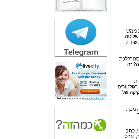
חשיפת חשד לשחיתות
הדומה לזו של "תיק
4000" אך בתחום
הסלולר -
כאן
ת ממש
חשיפת מה שלא
השליטה
רוצים שתדעו בעניין
קשורת
פריסת אנלימיטד
(בניחוח בלתי נסבל) -
כאן
סה "ללכת
ה? זה
חשיפה: איוב קרא
אישר לקבוצת סלקום
בדיוק מה שביבי אישר
ות
ל-Yes ולבזק -
כאן
רגולטורים
יקה של
האם השר איוב קרא
היה צריך בכלל לחתום
על האישור, שנתן
 מכך,
לקבוצת סלקום? -
כאן
נטיות
האם ביבי וקרא קבלו
בכלל תמורה עבור
. כתבו
ההטבות הרגולטוריות
, נגרס
שנתנו לסלקום? -
כאן