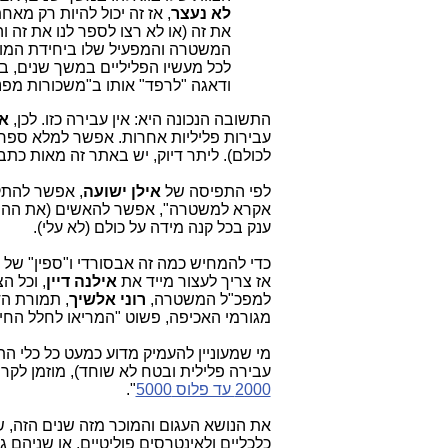
לא נעצר
המשטרה והמפעיל שלו ביחידת המוד
לכל מעשיו הפליליים במשך שנים, 
ודאגה "לרפד" אותו ב"משכורות מפנקות". 2) אין עבירה כזו ולכן לא
התשובה הנכונה היא: אין עבירה כזו. לכן,
אי
עבירות פליליות אחרות. אפשר למלא ספר 
לכולם). ליתר דיוק, יש באתר זה מאות כ
לפי התפיסה של
אילן ישועה
, אפשר להתק
אקרא למשטרה", אפשר להאשים (את ההורה 
ענק בכל קנה מידה על כולם (לא עלי).
כדי להמחיש כמה זה אבסורדי ו"ספין" של
אז צריך לעצור מייד את
אילנה דיין
, וכל 
למפכ"ל המשטרה,
רוני אלשיך
, תמורת ה
מגורמי האכיפה, פשוט "המריאו לחלל החיצ
מי שמעוניין להעמיק מדוע כמעט כל כלי ה
עבירה פלילית ובטח לא שוחד), מוזמן לק
2000 עד פלוס 5000
".
כלכליים ולאינטרסים פוליטיים, או שניהם