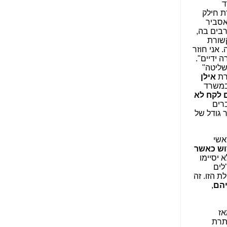
ד
הנאה שהיא מיסודות
ת חילק
עבירת השוחד? -
כאן
אסביר
בים בה,
שערוריית הקנס הענק
תקשורת
על בזק וחשיפת
 אני חוזר
"תעודת הביטוח" של
 ידיים".
נתניהו בתיק 4000 -
שליטה"
כאן
רת
אילן
זק במשרד
ערוץ 20: "תיק תפור":
 לקח לא
אבי וייס חושף את
ברים
מחדלי "תיק 4000" -
 גודל של
כאן
התבלבלתם: גיא פלד
אשי
הפך את כחלון, גבאי
וש כאשר
ואילת לחשודים
 יסיימו
המרכזיים בתיק 4000 -
ם". חזיתי במדויק את הנפילת כל 3 המנכ"לים
כאן
ת הזו. זה
יהם
,
פצצות בתיק 4000:
האם היו בכלל
התנגדויות למיזוג
אז
בזק-יס? -
כאן
סתתרת