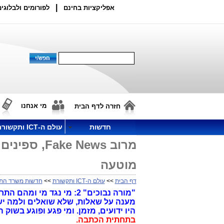
|
אפליקציות בחינם
לפורומים ולבלוגים
מי אנחנו
חזרה לדף הבית
חדשות
עולם ה-ICT ותקשורת
מרוב  News
מוטעה
דף הבית
>>
עולם ה-ICT ותקשורת
>>
חדשות משרד הת
"מורה נבוכים" 2: מי נגד
היו ידועים, מזמן. ומי פגע ופוגע בשוק
בתחתית הכתבה.