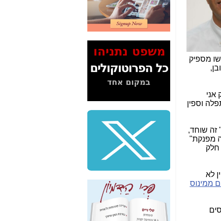
2" על תעלולי השר
משה כחלון -
כאן
המשך חשיפת הבלוף
ששמו "מהפיכת
הסלולר" ואיך מסרסים
את הנתונים לציבור -
שו מספיק
כאן
ן,
סיכום ביקור בסיליקון
ואלי - למה 3 הגדולות
 אני
משקיעות ומפתחות
פלה וספין
באותם תחומים -
כאן
שלמה פילבר (עד
זה שוחד,
לאחרונה מנכ"ל משרד
ה מפנקת"
התקשורת) - עד
 חלק
מדינה? הצחקתם
אותי! -
כאן
ן לא
"יש אפליה בחקירה"?
ם ממינוס
חשיפה: למה השר
משה כחלון לא נחקר
עד היום? -
כאן
משועבדים כמעט ב-100% לאינטרסים