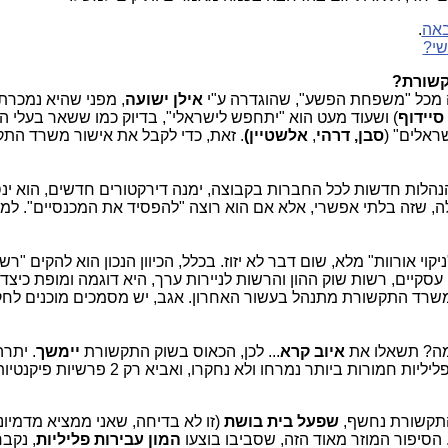
באה
.
שי?
קשורת?
 מכל "משפחת הפשע", שהוגדרה ע"י
אילן ישועה
, מפני שהיא נמכר
סיידוף
) ושעוד מעט הוא "יתחפש לישראלי", בדיוק כמו ששאר בעלי 
אלים" (
סבן,
דרהי
,
אלשטיין)
. זאת, כדי לקבל את אישור משרד הת
הנהלות חדשות לכל החברות בקבוצה, ימנה דירקטורים חדשים, הוא ינ
ה, שזה בלתי אפשרי, אלא אם הוא רוצה "להפסיד את המכנסיים". למ
ניקוי אורוות" מלא, שום דבר לא יזוז. בכלל, הכיוון הנכון הוא להקים "רש
יים, רשות שוק ההון והרשות לניירות ערך, היא דוגמה ומופת כיצד 
שרד התקשורת מתנהל בעשור האחרון. אגב, יש מסמכים מוכנים לחק
מה? תשאלו את
איוב קרא
... לכן, הכאוס בשוק התקשורת
יימשך
. יתרה
"האפלייה באכיפה" גורמת לכך, שפרשות פליליות חמורות ביותר נמרחו ולא נחקרו, ואביא רק 2 פרשיות פיק
תקשורת נחשף,
שפעל בית בושת
(זו לא בדיחה, שאני ממציא מדמיוני
המון עבירות פליליות
, נקבר