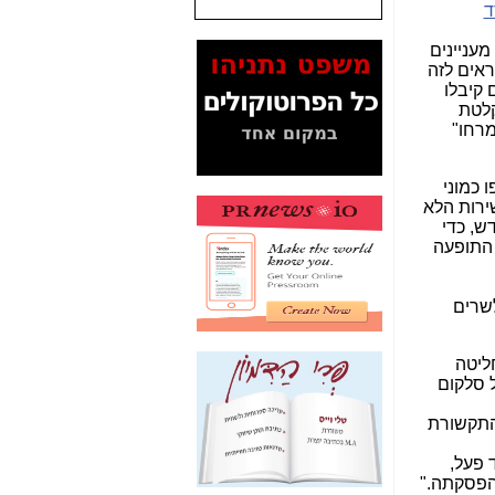
ד
המסמכים בנושא בזק-
מעניינים
Yes (תיק 4000)
ראים לזה
מוכיחים "תפירת תיק"
 קיבלו
לאיש הלא נכון! -
כאן
קלטת
מרחו"
עובדות ומסמכים
המוסתרים מהציבור:
האם ביבי כשר
 כמוני
תקשורת עזר לקב'
ירות הלא
בזק? -
כאן
ש, כדי
 התופעה
מה מקור ה-Fake
News שהביא לתפירת
תיק לביבי והעלמת
לשרים
החשודים הנכונים -
כאן
אחת הרגליים של "תיק
ליטה
4000 התפור"
ל סלקום
התמוטטה היום
בניצחון (כפול) של בזק
 התקשורת
-
כאן
 פעל,
איך כתבות מפנקות
להפסקתה."
הפכו לפתע לטובת