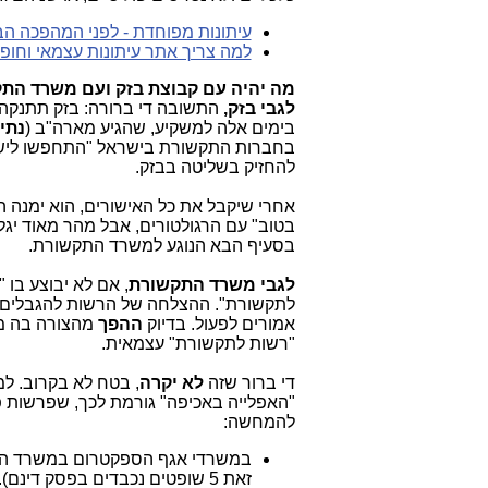
עיתונות מפוחדת - לפני המהפכה ה
למה צריך אתר עיתונות עצמאי וחופ
מה יהיה עם קבוצת בזק ועם משרד הת
לגבי בזק,
התשובה די ברורה: בזק תתנקה
בימים אלה למשקיע, שהגיע מארה"ב (
נתי 
בחברות התקשורת בישראל "התחפשו לישר
להחזיק בשליטה בבזק.
אחרי שיקבל את כל האישורים, הוא ימנה 
בטוב" עם הרגולטורים, אבל מהר מאוד יגל
בסעיף הבא הנוגע למשרד התקשורת.
לגבי משרד התקשורת
, אם לא יבוצע בו "
לתקשורת". ההצלחה של הרשות להגבלים עסק
אמורים לפעול. בדיוק
ההפך
מהצורה בה מ
"רשות לתקשורת" עצמאית.
די ברור שזה
לא יקרה
, בטח לא בקרוב. ל
להמחשה:
במשרדי אגף הספקטרום במשרד ה
זאת 5 שופטים נכבדים בפסק דינם). הסיפור המוזר מאוד הזה, שסביבו בוצעו