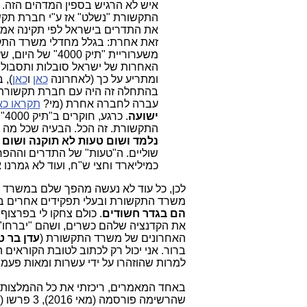
איש לא הרגיש בספין המדהים הזה. 
התקשורת "נשלט" אז ע"י חברת תקשו
את התדרים בישראל לפי תקינה אמרי
זאת אחרת: בגלל מחדלי משרד התקש
משערוריית "תיק
האחרות של ישראל סובלות ותסבולנה מ
ומתריע על כך (לאחרונה
כאן
ו
כאן
), 
בהתחלה זה היה עם חברת תקשורת 
עברה לחברה אחרת (מי?
תקראו כא
ישועה
. 
התקשורת. זה הכל. הבעיה שכל מה ש
נלמד ושום טעות לא תוקנה ושום ד
שוליים. ה"טעות" של התדרים וההפר
כמיליארד וחצי ש"ח, ועוד לא גמרנו
לכן, כל עוד לא נעשה מהפך שלם במשרד
משרד התקשורת ובעלי תפקידים אחרים במ
הם בגדר חשודים
. כולם צחקו לי בפרצוף
האחרונים של משרד התקשורת (
עדן בר ט
ברור. אני יכול רק לכתוב לטובת הקוראים
למרות שהוזהרו על ידי עשרות ומאות פעמי
באחד המאמרים, ריכזתי את כל ההמלצות 
שהרשימה פ