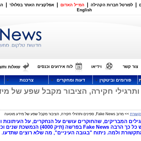
|
|
|
|
לפורטל חברות הקהילה
המייל האדום
אפלקציות האתר בסלולר
הר
English
צור קשר
וידיאו
לוח אירועים וכנסים
שאלות ותשו
פורומים וביטקוין
דעות ומחקרים
צרכנות
Fake, ספינים ותרגילי חקירה, הציבור מקבל שפע של מי
קשורת
>> מרוב Fake News, ספינים ותרגילי חקירה, הציבור מקבל שפע של מידע מוטעה
 מי ומהם התרגילים המבריקים, שהחוקרים עושים על הנחקרים, על העיתונות 
מענה על שאלות, שלא שואלים ולמה יש כל כך הרבה Fake News בפרשה (תיק
 התקשורת ולמה. ניתוח "בגובה העיניים", מה שלא רוצים שתדעו.
ע