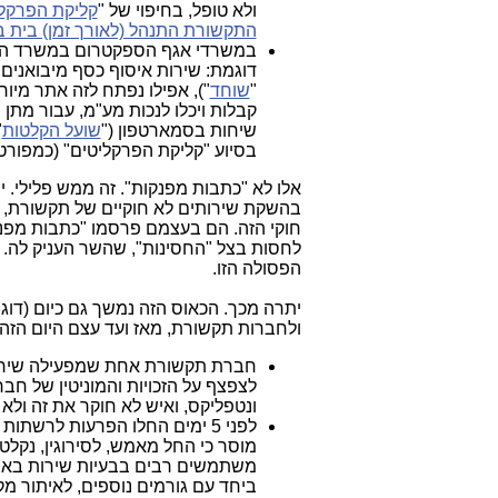
ולא טופל, בחיפוי של "
קליקת הפרקל
התקשורת התנהל (לאורך זמן) בית 
במשרדי אגף הספקטרום במשרד הת
דוגמת: שירות איסוף כסף מיבואנים 
"
שוחד
"), אפילו נפתח לזה אתר מיוח
קבלות ויכלו לנכות מע"מ, עבור מת
שיחות בסמארטפון ("
שועל הקלטות
"
בסיוע "קליקת הפרקליטים" (כמפורט,
אלו לא "כתבות מפנקות". זה ממש פלילי. 
בהשקת שירותים לא חוקיים של תקשורת, 
חוקי הזה. הם בעצמם פרסמו "כתבות מפנ
לחסות בצל "החסינות", שהשר העניק לה.
הפסולה הזו.
יתרה מכך. הכאוס הזה נמשך גם כיום (דו
ולחברות תקשורת, מאז ועד עצם היום הזה
חברת תקשורת אחת שמפעילה שירות
לצפצף על הזכויות והמוניטין של חברה אח
ונטפליקס, ואיש לא חוקר את זה ולא
לפני 5 ימים החלו הפרעות לר
מוסר כי החל מאמש, לסירוגין, נקל
משתמשים רבים בבעיות שירות באיז
ביחד עם גורמים נוספים, לאיתור מ