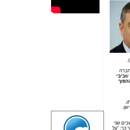
.
לחברה
 ש
ביבי
ההפוך
ו,
שן.
שבוע טוב לכל
בים שני
הגולשים באשר
 כך: "על
הם!!!