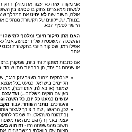
אני מקווה, שזה לא יעצור את מהלך החקירה
לעשות ממעצרים צחוק בווטסאפ בין השופטת
אולם, חשוב שזה
לא יסיט
את המהלך שנמצא
בננות", שטייקונים של תקשורת מנהלים א
היישר לסעיף הבא.
האם מתן סיקור חיובי ומלטף למישהו 
ההשכלה המשפטית שלי די צנועה, אבל לא 
אפילו רמז, שסיקור חיובי בתקשורת נכנס 
אחר.
אם כתבות מפנקות וחיוביות, שמקורן ברצו
או שניהם גם יחד, הן בבחינת מתן שוחד, או
יש להקים מחנה מעצר ענק בנגב, שב
הקיימים בישראל, כמעט בכל אמצעי 
שמונה (או באילת, אותו דבר), מאז 
כאן עם חוקים משלהם...)
ועד עצם 
עושים כמעט כל יום, כל השנה וגם
והעורכים,
נותני השוחד
. עבור
מקבל
לכן, הראשון, שהיה צורך לעצור אותו בפרשות
(בתמונה משמאל), זה שמסר לחוקרי
עצמו בעניין זה) וגם כינה את משפח
חשוב מהמשפחה הזו -
זה הוא בעצ
הצוות שלו בוואלה! במשך שנים, אם