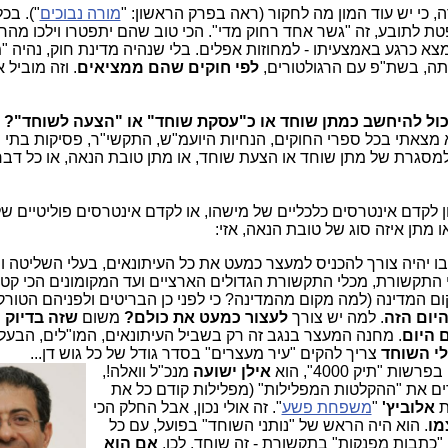
, כי יש עוד המון מה לחקור (ראה בפרק הראשון: "
מורה נבוכים
"). בכ
 לתובע, זה "גשר אחד רחוק מדי". הכי טוב שהם יתפטרו וילכו מהר 
 כרגע באמצעיתו - למחוזות אפלים. בלי שנהיה מדינת חוק, נהיה "
ותה, בשת"פ עם הרגולטורים,
לפי חוקים שהם ממציאים
. וזה מוביל א
יכול להיחשב כמתן שוחד או כ"עסקת שוחד" או "הצעה לשוחד"?
מצאתי בכל ספרי החוקים, הנחיות היועמ"ש, התקשי"ר, פסיקות בתי
למסגרת של מתן שוחד או הצעת שוחד, או מתן טובת הנאה, או כל דבר
ן לקדם אינטרסים כלכליים של מישהו, או לקדם אינטרסים פוליטיים של
 מתן איזה סוג של טובת הנאה, אזי:
ו יהיה צורך להכניס למעצר כמעט את כל העיתונאים, בעלי השליטה ו
התקשורת, מכלי התקשורת הגדולים הארציים ועד המקומונים הכי קטנ
קום המדינה (למה מקום מהמדינה? כי לפני כן הבריטים ולפניהם הטורק
היום הזה
. למה יש צורך
לעצור כמעט את כולם?
משום
שזה בדיוק
 היום
. מחנה המעצר בנגב זה רק בשביל העיתונאים, המו"לים, הבעל
י השוחד
צריך להקים "עיר מעצרים" בסדר גודל של כל גוש דן...
 "תיק 4000", הוא
אילן ישו
עה
מנכ"ל וואלה!,
ם את "ההקלטות המפלילות" (מפלילות קודם כל את
ת
אלוביץ'
"
משפחת פשע
". זה אולי נכון, אבל החלק הכי
מו
. הוא היה הראש של "נותני השוחד" בפועל, עם כל
 "כתבות מפנקות" בתקשורת - זה שוחד. לכן,
אם הוא