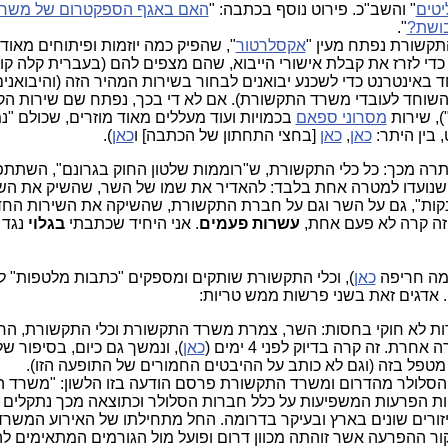
יטים
" והשב"כ. פירוט נוסף בכתבה: "
האם באגף הספקטרום של משר
בושת?
".
קשורת נפתח מעין "
אקסלרטור
", שהפיק כמה יוזמות ופיתוחים מאוד 
כדי לזרז את קבלת אישורי הייבוא, שהם מצפים להם (בעברית קלה קו
ד באינטרנט כדי לשכנע יבואנים לבחור בשירות המהיר הזה (והיבואנים
ן השוחד לעובדי משרד התקשורת). אם לא די בכך, נפתח שם שירות ה
), שירות
מסרוני ספאם
בכמויות ועוד מעללים מאוד מוזרים, שכולם "נ
 בין היתר:
כאן
,
כאן
[בחצי התחתון של הכתבה] ו
כאן
).
יתרה מכך: כל כלי התקשורת, ש"רוממות שלטון החוק בגרונם", השתתפו
שנועדו למטרה אחת בלבד: להאדיר את שמו של השר, שהשיק את הש
קות", גם על השר וגם על חברת התקשורת, שהשיקה את השירות החד
 זה קרה לא פעם אחת,
עשרות פעמים
. אני היחיד שכתבתי
בגלוי
נגד
גמה חריפה
כאן
), וכלי התקשורת שותקים ומספקים "כתבות מלטפות" 
. אדגים זאת בשני פרשות ממש טריות:
 לא חוקי בחסות: השר, צמרת משרד התקשורת וכלי התקשורת, הח
רת. זה קרה בדיוק לפני 4 ימים (
כאן
), ונמשך גם כיום, בסיפור ש
 מטפל בזה (וגם לא כותב על ההיבטים החמורים של התופעה הזו).
שתות הסלולר מהדרום ומשרד התקשורת פרסם הודעה בזו הלשון: "משרד
טות הפרעות המשפיעות על כלל חברות הסלולר וכתוצאה מכך נתקלים
ורים שונים בארץ ובעיקר בדרומה. החל מתחילתו של האירוע המשרד
קור ההפרעה אשר זוהתה מכוון דרום ופועל מול הגורמים המתאימים 