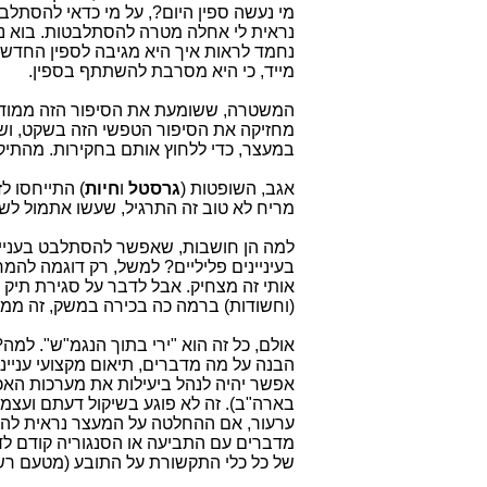
מי נעשה ספין היום?, על מי כדאי להסתל
נחמד לראות איך היא מגיבה לספין החדש ש
מייד, כי היא מסרבת להשתתף בספין.
המשטרה, ששומעת את הסיפור הזה ממודיע
מחזיקה את הסיפור הטפשי הזה בשקט, ושו
במעצר, כדי ללחוץ אותם בחקירות. מהתיק
אגב, השופטות (
גרסטל
ו
חיות
) התייחסו לז
מריח לא טוב זה התרגיל, שעשו אתמול ל
למה הן חושבות, שאפשר להסתלבט בענייני
בעיניינים פליליים? למשל, רק דוגמה להמח
אותי זה מצחיק. אבל לדבר על סגירת תיק 
(וחשודות) ברמה כה בכירה במשק, זה ממ
אולם, כל זה הוא "ירי בתוך הנגמ"ש". למה
הבנה על מה מדברים, תיאום מקצועי ענייני 
אפשר יהיה לנהל ביעילות את מערכות האכ
בארה"ב). זה לא פוגע בשיקול דעתם ועצמא
ערעור, אם ההחלטה על המעצר נראית להם ל
מדברים עם התביעה או הסנגוריה קודם לדיו
של כל כלי התקשורת על התובע (מטעם רשו