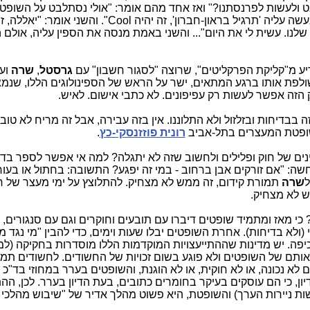
בט ולעשות לפרנסתנו?" ואז אחד מהם אומר: "אולי נסתלבט על השופ
נראית לי אחלה מטרה להסתלבטות. בוא נעשה עליה 'תרגיל בראון-חברון', זה יהיה Cool". והשני
לנו. עשית לי את היום"... והשני באמת מנסה את הספין עליה, אולם 
 מ"קליקת הפרקליטים", שרוצה "לסגור חשבון" עם
גרסטל
,
שרה
וע
לפת אותו ברגע המתאים, ישר על הראש של הספינולוגים הללו, שנמ
 הזה אפשר לעשות רק עפיפונים. לא כתבי אישום. לאיש.
ה בבדיחות ובזלזול ולא התלוננו. אין בזה עבירה, אבל זה מריח לא טוב.
שופטת המעצרים בתל-אביב
רונית פוזזנסקי-כץ
.
ם של חוק ופלילים ולחשוב שזה לא יתגלה? למה אי אפשר לספר בדי
שה: "אם זורקים אבן ברחוב - במי זה יפגע? התשובה: בחתול או בעורך 
ל
שרה
תמורת קידום, זה ממש לא מצחיק. להתלוצץ על ימי מעצר של 
ש לא מצחיק.
? כי מאז ומתמיד שופטים דיברו עם תובעים וחוקרים וגם עם סנגורים, 
(ולא בדיחות). אחרת השופטים יבלו שעות וימים, כדי להבין "מי נגד מי"
יפה. יש מדינות שההתייעצויות המוקדמות הללו מוסדרות בחקיקה (ל
ותם של השופטים ולא פוגע בשום זכויות של החשודים. לחשודים תמיד
א נכונה, או לא חוקית, או לא הוגנת, והשופטים בערר במחוזי בד"כ 
ן, כי הם עוסקים בעיקר בחומרים כתובים, בעת הדיון בערר. לכן, הה
ת ניירות הערך) והשופטת, היא פשוט מהלך אדיר של "שיבוש מהלכי 