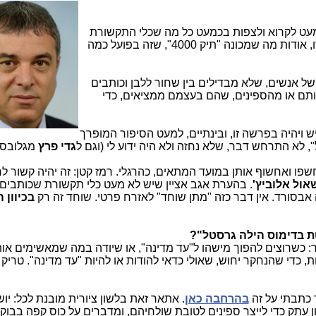
מעט לקרוא ולצפות בכמעט כל מה שכלי התקשורת
(הכתובה, האלקטרונית והטלוויזיונית) שידרו, אודות מה שמכונה "תיק 4000", שזה בפועל כמה
ל אנשים, שלא מבדילים בין שחור ללבן וכותבים
ותם או מהספינים, שהם בעצמם ממציאים, כדי
 ויהיה בפרשה זו, ובינתיים, למעט הסיפור המופרך
", לא התרחש דבר, שלא נחזה ולא היה ידוע לי (וגם ל
גדי פרץ
מגלובס)
פו ואחשוף אותן במועד המתאים, כהרגלי. רמז קטן: זה יהיה קשור 
אול אלוביץ'
. בהערת אגב אציין שיש לא מעט כלי תקשורת שכותבים
ה אבסורד. אין דבר כזה "מתן שוחד" לאזרח פרטי. שוחד זה רק
בכיוון 
ת בדימוס הילה גרסטל"?
ר: כשרוצים להפוך מישהו ל"עד מדינה", או שיודה במה שמאשימים אות
כדי שהנחקר יחוש, שאולי כדאי להודות או להיות "עד מדינה". טריק י
ר כתבתי על זה
בהרחבה כאן
. אתאר זאת בלשון ציורית מובנת לכל: יוש
 עתק כדי לייצר ספינים לטובת שולחיהם, ומדברים על כוס קפה בבוקר