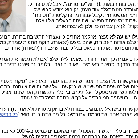
, אז זה יכול להיות רק מאחת הסיבות הבאות: 1) הוא "עד מדינה", אבל לא סיפרו לנו
את זה (או לא רצו לספר לנו את זה והעובדה הזו תתגלה עוד מעט). 2) הוא מודיע קבוע של
יעין המשטרתית קיבל עבורו מהפרקליטות "חסינות"
בשירות "משפחת הפשע" שהייתה הבעלים של וואלה!
 עצרו אותו.
לן ישועה
לא נעצר. אז למה אחרים כן נעצרו? התשובה ברורה: הם ע
שלם אודות העבירות, שהם ביצעו (לכאורה. חזקת החפות עומדת, כמוב
תבות המפרטות את זה. כמעט בכל כתבה יש עבירה (לכאורה)
אחרת
...
דם עם זה כך: את ההורה, שאומר לילד שלו: "אם לא תגמור את המרק
הזה) ב"סחיטה באיומים" ו\או ב"הונאה". כלומר: זה פשוט בדיחה ת
 התקשורת על הציבור, אמחיש זאת בהדגמה הבאה: אם "סיקור מלטף" 
הצוות של "משפחת הפשע" שיש ב"קשת", על שום זה שהיא נתנה "כתב
דלפות שהוא מספק לה על תיקי
ביבי
. כלי התקשורת, הפרשנים ואפילו
ון", בטיעונים המופרכים על כך ש"כתבה מפנקת" זה שוחד.
תקשורת בישראל מתנהגים בצורה לא בדיוק מוסרית ולא אתית (זה עדיי
רוא מאמר אחד, שהסכמתי עם כמעט כל מה שכתוב בו והוא: "
כל התיקי
את הנושא העגום והמוכר מזה שנים הזה, שבו רוב כלי התקשורת הפכו להיות 
 גם יחד, תיארתי גם בהרחבה בכמה מאמרים ותיקים למשל: