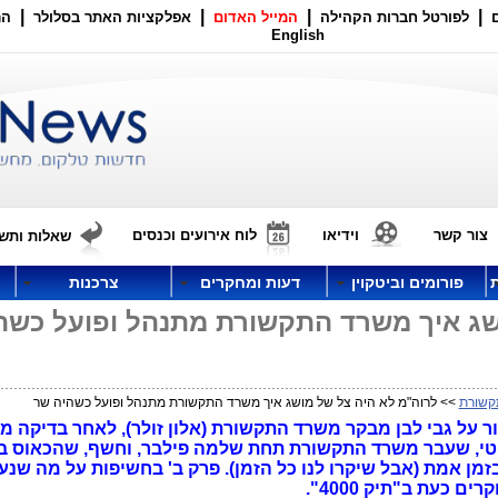
|
|
|
|
לפורטל חברות הקהילה
המייל האדום
אפלקציות האתר בסלולר
הר
English
צור קשר
וידיאו
לוח אירועים וכנסים
שאלות ותשו
פורומים וביטקוין
דעות ומחקרים
צרכנות
שג איך משרד התקשורת מתנהל ופועל כשה
קשורת
>> לרוה"מ לא היה צל של מושג איך משרד התקשורת מתנהל ופועל כשהיה שר
ר על גבי לבן מבקר משרד התקשורת (אלון זולר), לאחר בדיקה 
קוטי, שעבר משרד התקשורת תחת שלמה פילבר, וחשף, שהכאוס 
זמן אמת (אבל שיקרו לנו כל הזמן). פרק ב' בחשיפות על מה שנ
כעת ב"תיק 4000".