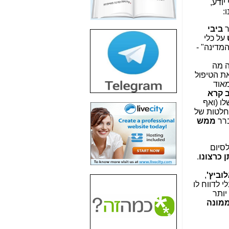
 רק מה שאני יודע,
חשיפת חשד לשחיתות
הדומה לזו של "תיק
4000" אך בתחום
ר
ביבי
הסלולר -
כאן
על כלי
המדינה" -
חשיפת מה שלא
רוצים שתדעו בעניין
ה מה
פריסת אנלימיטד
ת הטיפול
(בניחוח בלתי נסבל) -
מאוד
כאן
ב קרא
ו (ואף
חשיפה: איוב קרא
חלטות של
אישר לקבוצת סלקום
ברר
ממש
בדיוק מה שביבי אישר
ל-Yes ולבזק -
כאן
לסיום
האם השר איוב קרא
 כרצונו
.
היה צריך בכלל לחתום
על האישור, שנתן
וביץ'
,
לקבוצת סלקום? -
כאן
י לדווח לו
יותר
האם ביבי וקרא קבלו
ממונה
בכלל תמורה עבור
ההטבות הרגולטוריות
שנתנו לסלקום? -
כאן