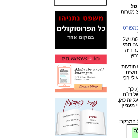
טל
המסמכים בנושא בזק-
דחף ויישם די בכוח עם אין ספור ספינים היו (לעניות דעתי) 3 מטרות
Yes (תיק 4000)
מוכיחים "תפירת תיק"
לאיש הלא נכון! -
כאן
מפורט
עובדות ומסמכים
ותו של
המוסתרים מהציבור:
 עם
תמי
האם ביבי כשר
ר
היה
תקשורת עזר לקב'
רוץ
בזק? -
כאן
 הודעות
מה מקור ה-Fake
וחשית
News שהביא לתפירת
לי הכין
תיק לביבי והעלמת
החשודים הנכונים -
כאן
 כך,
ל דו"ח
אחת הרגליים של "תיק
ל זה כאן,
4000 התפור"
 מעניין
התמוטטה היום
בניצחון (כפול) של בזק
-
כאן
 המבקר:
איך כתבות מפנקות
הפכו לפתע לטובת