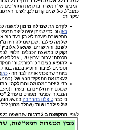
למה בכלל שלמה פילבר דחף בכל הכוח 
המבקר של המשרד בדק את התהליכים מ-2014. אולם, הרעיון של "השינוי הארגוני" כבר צץ בתקופה ש
כמנכ"ל, כ-3 שנים קודם לכן. לשינוי הארגוני, ש
עיקריות:
לקדם
את
שמילה מימון
למשנה למנכ
כאן
) וכן כדי שניתן יהיה לייצר תרגיל
התקשורת פועלת לא רק בעד בזק אלא
שלמה פילבר
, שכן
שמילה
היה מ"מ
לשם
), והאישורים, ש
שאול אלוביץ'
ה
זקוק לו במועצת הכבלים והלוויין ל
הכנסת" עבור "ערוץ 20", אבל לא נעסוק בפרשה חמורה זו כאן.
להופיע
בציבור כ"רפורמטור" המקד
וספינים לציבור והופיע בכמה במות
ביותר שהפכתי אותה לבדיחה -
כאן
)
לעצמו את התפקיד הבא שלו (בממשל
כדי ליצור "מהומה ומבולקה" בת
שכולם יהיו
תלויים בו
ובעוזריו (מע
המבקר הפנימי, מפורטים
עוד 2 "כלי שליטה" בעובדי המשרד
כי כבר
טיפלנו בהרחבה
בנושא הזה,
של פילבר ושות'
:(שנולד
מחוץ
לכל 
לעניין
ההקפצה ב-2 דרגות
שנחשפה בלפחות