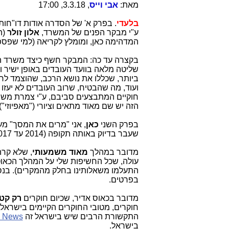
מאת:
אבי וייס
, 3.3.18, 17:00
בלעדי
. בפרק א' של הסדרה אודות דו"חו
ע"י מבקר הפנים של המשרד,
אלון זולר
(ה
המדהימה כאן, ומומלץ לקריאה (למי שפספס
בקצרה עד כה: המבקר חשף כיצד משרד הת
שליטה מלאה בוועד העובדים באופן ישיר ו
ביותר, שכללו את נושא הרכב, שהוצמד לרבי
ועוד, מה שהבטיח, שרוב העובדים לא יעזו
חוקיים המתבצעים סביבם, ע"י צמרת משרד
הזה יש שם מאוד מתאים וציורי ("מאפיוזי")
בפרק השני
כאן
, אני "מרים את המסך" מעל
שעבר בדיוק באותה תקופה (2014 עד 2017 כולל) על משרד התקשורת.
מדובר במהלך
מאוד משמעותי
, שלא קר
עולה, שכל החשיפות שלי על המהלך הכאוט
התעלמו משאלותינו בחלק מהמקרים). בנספ
בפרטים.
מדובר בכאוס אדיר, שכיום חוקרים
רק קטע
חוקרים, מטובי החוקרים הקיימים בישראל, 
התקשורת הרבים שיש בישראל זה
 News
בישראל.