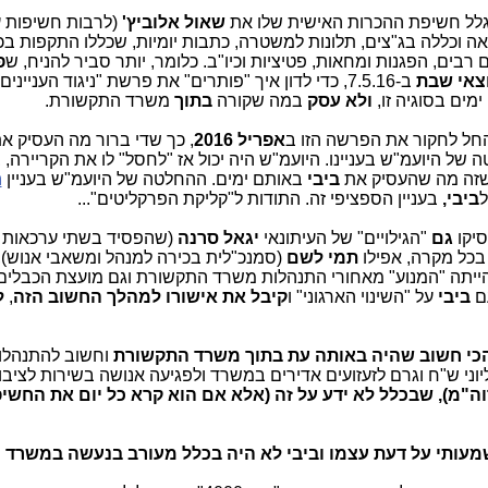
לל חשיפת ההכרות האישית שלו את
שאול אלוביץ'
(לרבות חשיפות ע
אה וכללה בג"צים, תלונות למשטרה, כתבות יומיות, שכללו התקפות בכ
ים, הפגנות ומחאות, פטיציות וכיו"ב. כלומר, יותר סביר להניח, ש
פ
וצאי שבת
ב-7.5.16, כדי לדון איך "פותרים" את פרשת "ניגוד העניי
מים בסוגיה זו,
ולא עסק
במה שקורה
בתוך
משרד התקשורת.
החל לחקור את הפרשה הזו ב
אפריל 2016
, כך שדי ברור מה העסיק א
 של היועמ"ש בעניינו. היועמ"ש היה יכול אז "לחסל" לו את הקריירה, 
ור שזה מה שהעסיק את
ביבי
באותם ימים. ההחלטה של היועמ"ש בעניין
ה
ל
ביבי,
בעניין הספציפי זה. התודות ל"קליקת הפרקליטים"...
גם
"הגילויים" של העיתונאי
יגאל סרנה
(שהפסיד בשתי ערכאות ש
 בכל מקרה, אפילו
תמי לשם
(סמנכ"לית בכירה למנהל ומשאבי אנוש),
הייתה "המנוע" מאחורי התנהלות משרד התקשורת וגם מועצת הכבלים וה
עם
ביבי
על "השינוי הארגוני" ו
קיבל את אישורו למהלך החשוב הזה
,
ל
כי חשוב שהיה באותה עת בתוך משרד התקשורת
וחשוב להתנהלו
וני ש"ח וגרם לזעזועים אדירים במשרד ולפגיעה אנושה בשירות לציבו
ה"מ), שבכלל לא ידע על זה (אלא אם הוא קרא כל יום את החשי
מעותי על דעת עצמו וביבי לא היה בכלל מעורב בנעשה במשרד