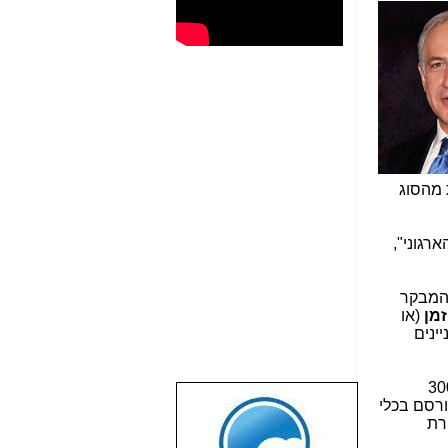
 מהסוג
רגוני",
 המבקר
זמן
(או
ינים
בקטע הזעיר (אבל המאוד חשוב) הזה כ-300
ורסם בכלי
שבוע טוב לכל
רת
הגולשים באשר
הם!!!