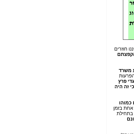
הנאה שהיא מיסודות
עבירת השוחד? -
כאן
שערוריית הקנס הענק
על בזק וחשיפת
"תעודת הביטוח" של
נתניהו בתיק 4000 -
כאן
נו חוזרים
ערוץ 20: "תיק תפור":
קפצתם
אבי וייס חושף את
מחדלי "תיק 4000" -
כאן
ע משרד
הפרעות
התבלבלתם: גיא פלד
די פרץ
הפך את כחלון, גבאי
י זה היה
ואילת לחשודים
המרכזיים בתיק 4000 -
כאן
כמוהו
 אחת בזמן
פצצות בתיק 4000:
 בתחילת
האם היו בכלל
נם
התנגדויות למיזוג
בזק-יס? -
כאן