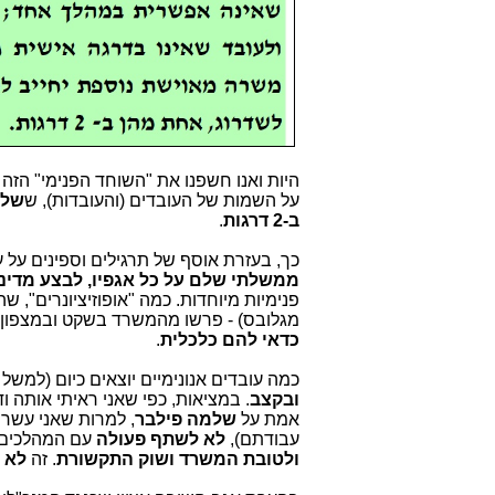
היות ואנו חשפנו את "השוחד הפנימי" הזה
על השמות של העובדים (והעובדות), ש
שלמ
ב-2 דרגות
.
כך, בעזרת אוסף של תרגילים וספינים על 
ממשלתי שלם על כל אגפיו, לבצע מדיני
פנימיות מיוחדות. כמה "אופוזיציונרים",
מגלובס) - פרשו מהמשרד בשקט ובמצפון נ
כדאי להם כלכלית
.
כמה עובדים אנונימיים יוצאים כיום (למשל
ובקצב
. במציאות, כפי שאני ראיתי אותה ו
אמת על
שלמה פילבר
, למרות שאני עשר
עבודתם),
לא לשתף פעולה
עם המהלכים ה
ולטובת המשרד ושוק התקשורת
. זה
לא 