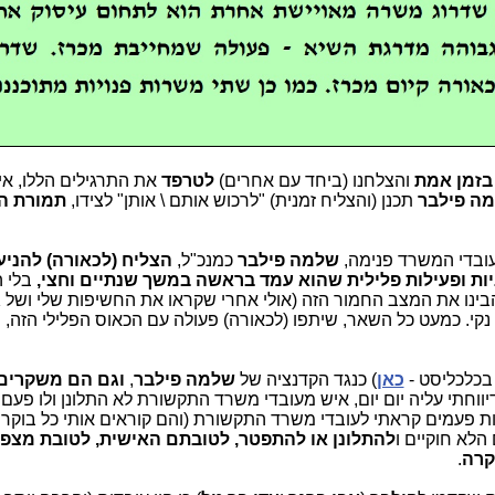
בזמן אמת
והצלחנו (ביחד עם אחרים)
לטרפד
את התרגילים הללו, אינ
ה פילבר
תכנן (והצליח זמנית) "לרכוש אותם \ אותן" לצידו,
תמורת ה
עובדי המשרד פנימה,
שלמה פילבר
כמנכ"ל,
הצליח (לכאורה) להני
ות ופעילות פלילית שהוא עמד בראשה במשך שנתיים וחצי,
בלי 
 שהבינו את המצב החמור הזה (אולי אחרי שקראו את החשיפות שלי ושל
ג
קי. כמעט כל השאר, שיתפו (לכאורה) פעולה עם הכאוס הפלילי הזה,
כ
 בכלכליסט -
כאן
) כנגד הקדנציה של
שלמה פילבר
,
וגם הם משקרים 
דיווחתי עליה יום יום, איש מעובדי משרד התקשורת לא התלונן ולו פעם
ות פעמים קראתי לעובדי משרד התקשורת (והם קוראים אותי כל בוקר
לא חוקיים ו
להתלונן או להתפטר, לטובתם האישית, לטובת מצפו
קרה
.