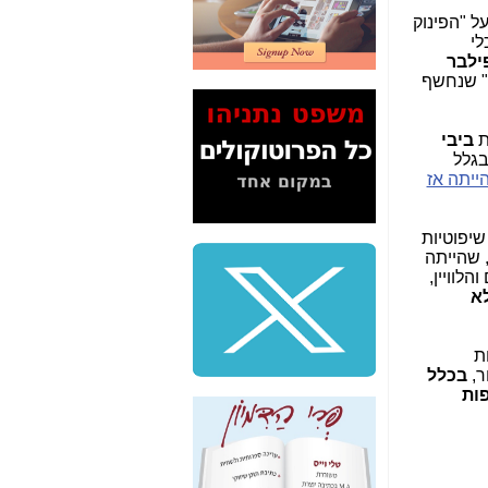
2" על תעלולי השר
ל "הפינוק
משה כחלון -
כאן
לי
ילבר
המשך חשיפת הבלוף
נים" שנחשף
ששמו "מהפיכת
הסלולר" ואיך מסרסים
את הנתונים לציבור -
ת
ביבי
כאן
בגלל
ייתה אז
סיכום ביקור בסיליקון
ואלי - למה 3 הגדולות
משקיעות ומפתחות
יפוטיות
באותם תחומים -
כאן
 שהייתה
לוויין,
שלמה פילבר (עד
א
לאחרונה מנכ"ל משרד
התקשורת) - עד
מדינה? הצחקתם
ת
אותי! -
כאן
ר,
בכלל
פות
"יש אפליה בחקירה"?
חשיפה: למה השר
משה כחלון לא נחקר
עד היום? -
כאן