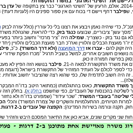
ליישם את "השינוי הארגוני" במשרד התקשורת?
ל
עדן בר 
פילבר
"ל, כדי שיהיה נאמן ויבצע את רצונו בלי כל עוררין (כולל עזרה לבזק
כ
י "מסך עשן" ציבוריים, שבוצעו
כנגד בזק
, כדי להראות, שהנהלת משרד
 גם נגד בזק - כשצריך.
שמילה
היה "ציר מרכזי" וחשוב ביותר בפעיל
 יו"ר מועצת הכבלים והלוויין ואח"כ חבר מועצת הכבלים והלוויין (יחד
יה זקוק להם -
עברו אז
דרך המועצה
(ולא דרך המשרד)
. כ"כ,
פילב
כמה נושאים חשובים אחרים, למשל בשביל תרגיל "מכרז הפקת שידורי ע
ם את משרד התקשורת למאה ה-21.
פילבר
בנושא הזה הפיץ לא מעט
, כדי לספר לכולם על העתיד המזהיר של התקשורת בישראל (דוגמה מ
. זה היה חשוב לתדמית שלו, כפי שהוא רצה שהציבור יחשוב אודותיו. או
ה)...
וך משרד התקשורת
, כאוס בהתגלמותו (כמתואר היטב בדו"ח המבקר).
בר לשליטה בהכנסות של העובדים, כפי שחשפנו
בחלק א
). בחלק הזה ש
: "שכר עידוד" (שמפורט בדו"ח ולא נחזור ע
 למרות הטיוחים, ההתעלמויות והשקרים של צמרת המשרד) והכלי
הכי
חוק, תקנה ונורמה בשירות המדינה):
הקפצה של עובדים ב-2 דרגות
.
 שני מקרים שונים, אביא כאן את התיאור המסכם היבש והזהיר של