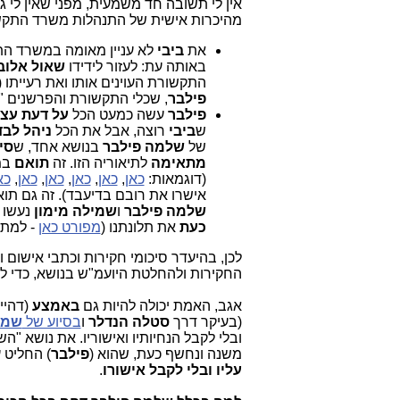
מהיכרות אישית של התנהלות משרד התקשורת במשך שנים ויש לי 2 הסבר
את
ביבי
לא עניין מאומה במשרד ה
באותה עת: לעזור לידידו
שאול אלוב
התקשורת העוינים אותו ואת רעייתו (
פילבר
, שכלי התקשורת והפרשנים "
פילבר
עשה כמעט הכל
על דעת עצ
ש
ביבי
רוצה, אבל את הכל
ניהל לבד
של
שלמה פילבר
בנושא אחד, ש
סי
מתאימה
לתיאוריה הזו. זה
תואם
במ
(דוגמאות:
כאן
,
כאן
,
כאן
,
כאן
,
כאן
,
כא
אישרו את רובם בדיעבד). זה גם ת
שלמה פילבר
ו
שמילה מימון
נעשו
כעת
את תלונתנו (
מפורט כאן
- למתע
לכן, בהיעדר סיכומי חקירות וכתבי אישום 
החקירות ולהחלטת היועמ"ש בנושא, כדי ל
אגב, האמת יכולה להיות גם
באמצע
(דהיינ
(בעיקר דרך
סטלה הנדלר
ו
בסיוע של
שמי
ובלי לקבל הנחיותיו ואישוריו. את נושא "ה
משנה ונחשף כעת, שהוא (
פילבר
) החליט 
עליו ובלי לקבל אישורו
.