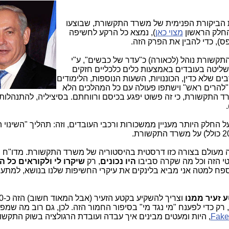
ת הביקורת הפנימית של משרד התקשורת, שבוצעו
חלק הראשון
מצוי כאן
), נמצא כל הרקע לחשיפה
), כדי להבין את הפרק הזה.
קשורת נוהל (לכאורה) כ"עדר של כבשים", ע"י
שליטה בעובדים באמצעות כלים כלכליים חזקים
ם שלא כדין, הכוננויות, השעות הנוספות, הלימודים
 "להרים ראש" וישתפו פעולה עם כל המהלכים הלא
 התקשורת, כי זה פשוט יפגע בכיסם ורווחתם. בסיציליה, להתנהלות
.
 החלק היותר מעניין ממשכורות ורכבי העובדים, וזה: תהליך "השינוי הא
ה מעולם בצורה כזו דרסטית בהיסטוריה של משרד התקשורת. מדו"ח
י הזה וכל מה שקרה סביבו
היו נכונים
, רק
שיקרו לי ולקוראים כל ה
ח למטה אני מביא בלינקים את עיקרי החשיפות שלנו בנושא, למתעני
 זעיר ממנו
וצריך להשקיע 
רק כדי לפענח "מי נגד מי" בסיפור החמור הזה. לכן, גם רוב מה שמפ
Fake
, היות ומעטים מבינים איך עבדה ועובדת הרגולציה בשוק התקשו