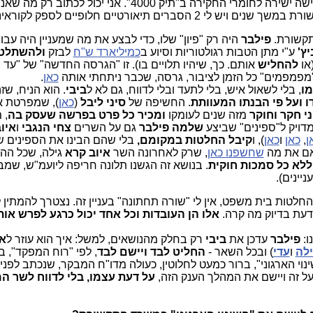
אין לי תשובה חד משמעית, מפני שאין לי גישה ישירה לחומרי החקירה ב"תיק 4000". אני יכול לכתוב
ים תיאורטיים חלופיים לספק לקוראינו:
תקשורת.
פילבר
היה רק "פיון" שלו, כדי לבצע את מה שמעניין היה עבו
יץ'
ע"י מתן הטבות רגולטוריות וסיוע ב
כמיליארד ש"ח
לבזק
ולהשתלט
או
להחליש
אותם. כך, שיהיו תלויים בו). זו "הגרסה החדשה" של "עד 
מפמפמים" כל הזמן לציבור, גרסה, שכבר ניתחתי אותה
כאן
.
מו
, בלי לשאול איש, בלי לתעד ובלי לדווח, גם לא ל
ביבי
. הוא הניח, שז
ו ועל פי הבנתו המעוותת
. החשיפה של
סיני ליבל
(
כאן
), שמפרטת א
ני חקר וחוקר
מזה שנים לעומקו
ומכיר כל פרט בפרשה שעסק בה
, 
דויק ל"ספינים" שביצע
שלמה פילבר
גם על השרים
צחי הנגבי
ו
איו
ן
,
כאן
ו
כאן
), ו
קיבל החלטות
במקומם,
בלי שהם הבינו את הספינים של
ואם את מה
שחשפנו כאן
, שרק לאחרונה השר
איוב קרא
גילה, שכל הה
ללא כל סמכות חוקית
. בנושא זה הגשנו תלונה חריפה ליועמ"ש, שמ
ניינים).
והחלטות בית משפט, אין לי "שורה תחתונה" בעניין זה. נצטרך להמתין 
דעת בדיוק מה קרה.
אלו הן העובדות וכל אחד יכול כרגע לפרש אותן
ו:
פילבר
עדכן את
ביבי
רק בחלק מהנושאים, למשל: איך הוא עוזר ל
אל
לה
ו
עדי
) ובכל השאר -
החליט לבד ויישם לבד
, לפי "רוח המפקד", בל
שינוי הארגוני", ברור כמעט לחלוטין, כעולה מדו"ח המבקר, שנכתב לפני 
על זה ויישם את המהלך הענק הזה,
על דעת עצמו, בלי לדווח לשר ה