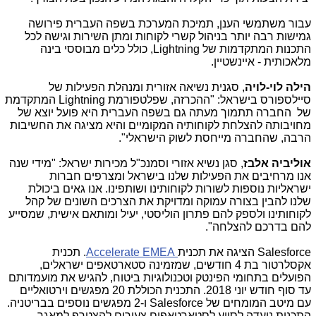
עבור משתמשי הענן, תמיכת המערכת בשפה העברית פירושה
גמישות רבה יותר בניהול קשרי לקוחות ומתן השירות וגישה לכל
התכנות המתקדמות של
Lightning
, כולל כלים מבוססי בינה
מלאכותית - איינשטיין.
הילה לוי
-
לויה
, סגנית נשיאה אזורית ומנהלת הפעילות של
סיילספורס בישראל: "ההכרזה, שפלטפורמת
Lightning
המתקדמת
של החברה תתמוך מעתה גם בשפה העברית היא פועל יוצא של
מחויבותה להצלחת לקוחותיה המקומיים והיא מציגה את החשיבות
הרבה, שהחברה מייחסת לשוק הישראלי".
אוליביה אלבז
, סגן נשיא אזורי וסמנכ"ל מכירות ישראל: "מידי שנה
אנו מרחיבים את הפעילות שלנו בישראל ומצרפים חברות
ישראליות נוספות לשורות לקוחותינו ושותפינו. אנו גאים ביכולת
שלנו להבין בצורה עמוקה ומדויקת את הצרכים השונים של קהל
לקוחותינו ולספק להם פתרון הוליסטי, יעיל ומותאם אישית, שמסייע
להם בדרכם להצלחה".
Salesforce
הציגה את תכנית
Accelerate EMEA
. תכנית
אקסלרטור בת 4 חודשים, שמזמינה סטארטאפים ישראלים,
הפועלים בתחומי הפינטק וטכנולוגיות ביטוח, להגיש את מועמדותם
עד סוף חודש יוני 2018. התכנית הכוללת 20 מפגשים וירטואליים
עם מיטב המומחים של
Salesforce
ו-2 מפגשים נוספים בבריטניה.
התכנית נועדה לסייע לסטארטאפים צעירים להצטרף למאגר