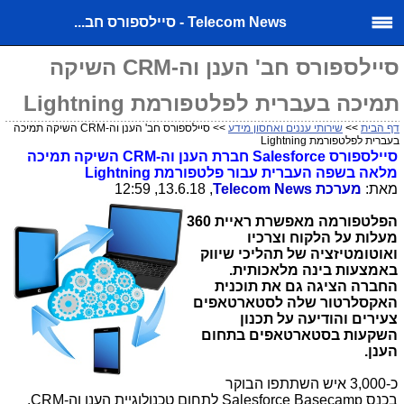
Telecom News - סיילספורס חב...
סיילספורס חב' הענן וה-CRM השיקה
תמיכה בעברית לפלטפורמת Lightning
דף הבית
>>
שירותי עננים ואחסון מידע
>> סיילספורס חב' הענן וה-CRM השיקה תמיכה
בעברית לפלטפורמת Lightning
סיילספורס
Salesforce
חברת הענן וה
-
CRM
השיקה תמיכה
מלאה בשפה העברית עבור פלטפורמת
Lightning
מאת:
מערכת
Telecom News
, 13.6.18, 12:59
הפלטפורמה מאפשרת ראיית
360
מעלות על הלקוח וצרכיו
ואוטומטיזציה של תהליכי שיווק
באמצעות בינה מלאכותית.
החברה הציגה גם את תוכנית
האקסלרטור שלה לסטארטאפים
צעירים והודיעה על תכנון
השקעות בסטארטאפים בתחום
הענן.
כ-3,000 איש השתתפו הבוקר
בכנס
Salesforce Basecamp
לתחום טכנולוגיית הענן וה-
CRM
,