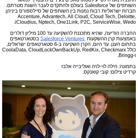
השותפים של
Salesforce
בעולם ולהתקדם לעבר השגת מטרתם.
חברות ישראליות רבות נמנות בין השותפים של סיילספורס ביניהן:
Accenture, Advantech, All Cloud, Cloud Tech, Deloitte,
.
iCloudius, Nptech, One1Link, P2C, ServiceWise, Wedo
החברה הודיעה, שהיא מתכננת להשקיעה עד 100 מיליון דולרים
באמצעות קרן ההשקעות
Salesforce Ventures
בסטארטאפים
בתחום הענן. עד היום, הקרן השקיעה ב-6 סטארטאפים ישראלים,
כולל
OwnBackUp, RedKix, Checkmarx
CoolaData, CloudLock
ו-
Bringg
.
בתמונה: הילה לוי-לויה ואוליבייה אלבז
קרדיט צילום: קובי קואנקס.