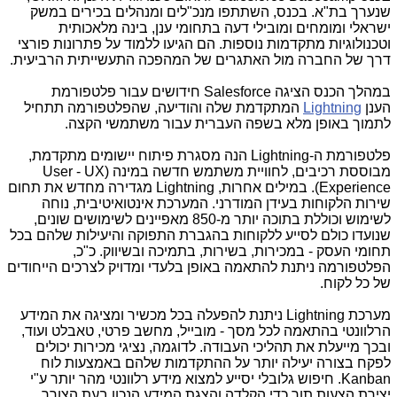
שנערך בת"א. בכנס, השתתפו מנכ"לים ומנהלים בכירים במשק
ישראלי ומומחים ומובילי דעה בתחומי ענן, בינה מלאכותית
וטכנולוגיות מתקדמות נוספות. הם הגיעו ללמוד על פתרונות פורצי
דרך של החברה מול האתגרים של המהפכה התעשייתית הרביעית.
במהלך הכנס הציגה
Salesforce
חידושים עבור פלטפורמת
הענן
Lightning
המתקדמת שלה והודיעה, שהפלטפורמה תתחיל
לתמוך באופן מלא בשפה העברית עבור משתמשי הקצה.
פלטפורמת ה-
Lightning
הנה מסגרת פיתוח יישומים מתקדמת,
מבוססת רכיבים, לחוויית משתמש חדשה במינה (
UX
-
User
Experience
). במילים אחרות,
Lightning
מגדירה מחדש את תחום
שירות הלקוחות בעידן המודרני. המערכת אינטואיטיבית, נוחה
לשימוש וכוללת בתוכה יותר מ-
850
מאפיינים לשימושים שונים,
שנועדו כולם לסייע ללקוחות בהגברת התפוקה והיעילות שלהם בכל
תחומי העסק - במכירות, בשירות, בתמיכה ובשיווק. כ"כ,
הפלטפורמה ניתנת להתאמה באופן בלעדי ומדויק לצרכים הייחודים
של כל לקוח.
מערכת
Lightning
ניתנת להפעלה בכל מכשיר ומציגה את המידע
הרלוונטי בהתאמה לכל מסך - מובייל, מחשב פרטי, טאבלט ועוד,
ובכך מייעלת את תהליכי העבודה. לדוגמה, נציגי מכירות יכולים
לפקח בצורה יעילה יותר על ההתקדמות שלהם באמצעות לוח
Kanban
. חיפוש גלובלי יסייע למצוא מידע רלוונטי מהר יותר ע"י
יצירת הצעות תוך כדי הקלדה והצגת המידע הנכון בעת הצורך.