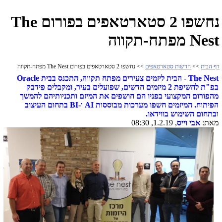
נחשפו 2 סטארטאפים בפורום The
Nest מפתח-תקווה
דף הבית
>>
חדשות סטארטאפים
>> נחשפו 2 סטארטאפים בפורום The Nest מפתח-תקווה
The Nest
- הבית ליזמים צעירים מפתח תקווה, התכנס בבית Oracle
בפ"ת לחשיפת 2 מיזמים חדשים, שפועלים בעיר, ומקבלים פידבק
מהפורום המקצועי בפניו הם חושפים את המיזם ותכניותיהם להמשך
הפיתוח. המיזמים חשפו מערכות מבוססות AI ו-BI בתחום העיצוב
ובתחום השימוש בווידאו.
מאת:
אבי וייס
, 1.2.19, 08:30