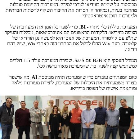
מבוססות על שימוש בווידיאו לצרכי למידה. המערכות הקיימות סובלות
מהרבה בעיות, ובמיוחד הן חסרות את החיבור השקוף לרשתות חברתיות
ולמערכות תוכן אינטראקטיבי.
המערכת כוללת כלי ניתוח -
BI
, כדי לשפר כל הזמן את המעורבות של
הצופה בווידיאו. הלקוחות הראשונים הם אוניברסיטאות, מכללות והעיקר:
שת"פ עם קולטורה, המערכת של אנוטו היא למעשה נגן הווידיאו של
קלטורה. כעת Wix החלו לכלול את הפתרון הזה באתרי Wix, שיש בהם
וידיאו.
המודל העסקי הוא B2B עם SaaS. שכירת המערכת עולה 1-5 דולרים
למשתמש קצה לשנה. כך, שהמערכת מאוד נגישה לכל.
כיום המפתחים עובדים כדי שהמערכת תהיה מבוססת
AI
, מה שישפר
בצורה משמעותית את היכולות של המערכת, ליצירת מעורבות מלאה
ומותאמת אישית של הצופה בווידיאו.