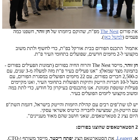
את פורום
The Nest
מפ"ת, שהוקם ביוזמתו של
חן זוהר
, חשפנו כמה
פעמים (
למשל כאן
).
אתמול התכנס הפורום בבית אורקל בפ"ת, כדי לחשוף ולתת משוב
מקצועי ל-2 מיזמים חדשים, שפועלים בתחומי העיר פ"ת.
חן זוהר
, מייסד The Nest והרוח החיה בפורום (תמונות הפעילים בפורום -
בתמונה מצד שמאל): "אנו פעילים בעיר פ"ת מזה למעלה מ-3 שנים, עם
כ-2,500 חברים בפורום, עם 22 מיזמים הפועלים במסגרת הפורום, עם
מעל ל-10 חברות הייטק ותיקות הפועלות בתחומי העיר, ואנו מקיימים
פעילות שוטפת ומגוונת. אנו מתכנסים בעיקרון כל חודש, כדי לתת במה
ומשוב מקצועי ליזמים הפועלים בעיר.
יש לנו שת"פים רבים עם קהילת היזמות והייטק בישראל, דוגמת השת"פ
עם הייטק-זון, שמציעה לחבריה כרטיס אשראי עסקי.
היום נציג 2 סטארטאפים, שאני חושב שהם מאוד מעניינים".
2 הסטארטאפים שהוצגו בפורום:
א
.
Leaperr
. את הסטארטאפ הציג
יפתח ריכטר
, מייסד משותף ו-CTO.