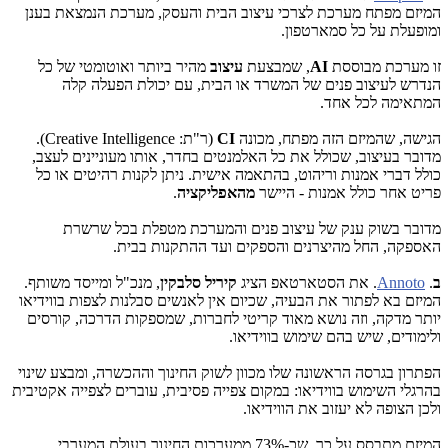
המיזם מפתח מערכת לצרכי עיצוב הבית והעסק, מערכת הנמצאת בענן
ומופעלת על כל סמארטפון.
זו מערכת מבוססת
AI
, שמבצעת
עיצוב
מהיר ביותר ואוטומטי של כל
הנדרש לעיצוב פנים של המשרד או הבית, עם יכולת הפעלה קלה
המתאימה לכל אחד.
הגישה, שהמיזם הזה מפתח, מכונה
CI
(ר"ת: Creative Intelligence).
מדובר בעיצוב, שכולל את כל האלמנטים בחדר, אותו מעוניינים לעצב,
כולל דברי אמנות וריהוט, בהתאמה אישית. ניתן לקנות רהיטים או כל
פריט אחר כולל אמנות - היישר
מהאפליקציה
.
מדובר בשוק ענק של עיצוב פנים והמערכת מטפלת בכל שרשרת
האספקה, החל מהיצרנים והספקים ועד ההתקנות בבית.
ב
.
Annoto
. את הסטארטאפ הציג
קיריל סלבקין
, מנכ"ל ומייסד משותף.
המיזם בא לפתור את הבעיה, שכיום אין לאנשים סבלנות לצפות בווידיאו
יותר מדקה, וזה נושא מאוד קריטי לחברות, שמספקות הדרכה, קורסים
ולימודים, שיש בהם שימוש בווידיאו.
הפתרון בגרסה הראשונה שלו מכוון לשוק החינוך וההכשרה, ומבצע שינוי
בהרגלי השימוש בווידיאו: במקום צפייה פסיבית, עוברים לצפייה אקטיבית
ולכן הצופה לא יעזוב את הווידיאו.
המיזם מתבסס על כך, שכ-73% ממערכות החינוך בעולם המערבי