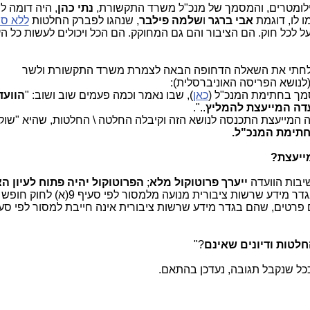
ילומטרים, והמסמך של מנכ"ל משרד התקשורת,
נתי כהן
, היה דומה ל
 לו, דוגמת
אבי ברגר
ו
שלמה פילבר
, שנהגו לפברק החלטות
ללא ס
 לכל חוק. הם הציבור והם גם המחוקק. הם הכל ויכולים לעשות כל הע
מיד כשפורסמה הידיעה, ב-2.4.19, שלחתי את השאלה הדחופה הבאה לצמרת משרד התקשורת ולשר
לנושא הפריסה האוניברסלית):
מך בחתימת המנכ"ל (
כאן
), שבו נאמר וכמה פעמים שוב ושוב: "
הוועד
דה המייעצת להמליץ
..".
דה המייעצת התכנסה לנושא הזה וקיבלה החלטה \ החלטות, שהיא "שוק
חתימת המנכ"ל.
מייעצת?
יבות הוועדה
ייערך פרוטוקול מלא
;
הפרוטוקול יהיה פתוח לעיון הצ
ובלבד שהמנהל לא יפרסם פרטים שהם בגדר מידע שרשות ציבורית מנועה מלמס
לטות ודיונים
שאינם
?"
ככל שנקבל תגובה, נעדכן בהתאם.