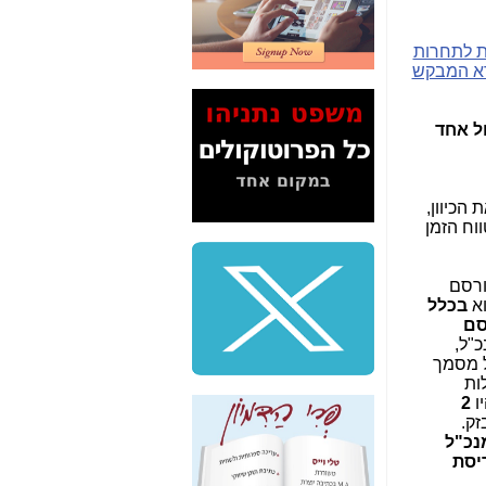
2" על תעלולי השר
משה כחלון -
כאן
 לתחרות
רא המבקש
המשך חשיפת הבלוף
ששמו "מהפיכת
הסלולר" ואיך מסרסים
ל אחד
את הנתונים לציבור -
כאן
סיכום ביקור בסיליקון
 הכיוון,
ואלי - למה 3 הגדולות
ווח הזמן
משקיעות ומפתחות
באותם תחומים -
כאן
ורסם
שלמה פילבר (עד
וא
בכלל
לאחרונה מנכ"ל משרד
סם
התקשורת) - עד
"ל,
מדינה? הצחקתם
ל מסמך
אותי! -
כאן
לות
ו
2
"יש אפליה בחקירה"?
זק.
חשיפה: למה השר
נכ"ל
משה כחלון לא נחקר
יסת
עד היום? -
כאן