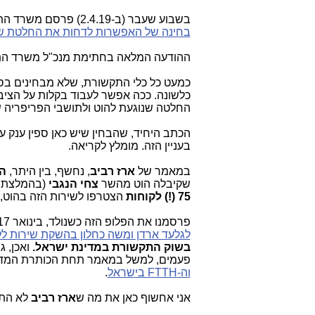
בשבוע שעבר (ב-2.4.19) פרסם משרד התקשורת הודעה בזו הלשון:
בחינה של האפשרות לדחות את החלטת שר
ההודעה המלאה בחתימת מנכ"ל משרד ה
כמעט כל כלי התקשורת, שלא מבחינים בספ
כלשונה. ככה אפשר לעבוד בקלות על הציב
החלטה שנוגעת להוט ולתושבי הפריפריה ש
הכתב היחיד, שהבחין שיש כאן ספין ענק ע
בעניין הזה. מומלץ לקריאה.
במאמר של
ארז רביב
, נחשף, בין היתר,
הכ
שקיבלה הוט מהשר
צחי הנגבי
(בהמלצת
75 (!) לקוחות
הצטרפו לשירות הזה בהוט, מאז
פרסמנו את הפלופ הזה כשנולד, בינואר 2017, במאמר תחת הכותרת המדברת בעד עצמה: "
לגלעד ארדן ומשה כחלון בהשקת שירות ללא
בשוק התקשורת במדינת ישראל.
ואכן, 
פעמים, למשל במאמר תחת הכותרת המד
וה-FTTH בישראל
.
אני אחשוף כאן את מה ש
ארז רביב
לא התי