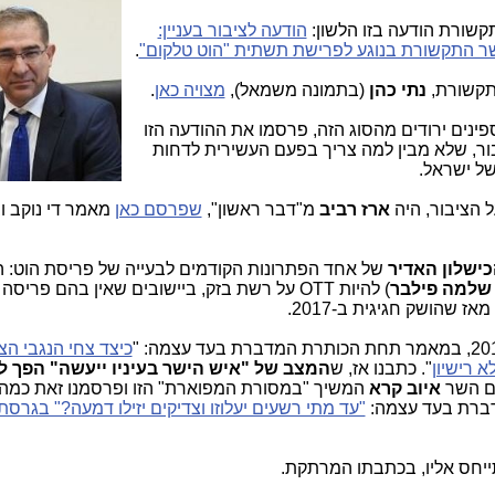
הודעה לציבור בעניין:
 התקשורת בנוגע לפרישת תשתית "הוט טלקום"
.
תקשורת,
נתי כהן
(בתמונה משמאל),
מצויה כאן
.
ינים ירודים מהסוג הזה, פרסמו את ההודעה הזו
ור, שלא מבין למה צריך בפעם העשירית לדחות
ל ישראל.
ל הציבור, היה
ארז רביב
מ"דבר ראשון",
שפרסם כאן
מאמר די נוקב ו
ישלון האדיר
של אחד הפתרונות הקודמים לבעייה של פריסת הוט: ה
שלמה פילבר
) להיות OTT על רשת בזק, ביישובים שאין בהם פריסה של הוט:
 שהושק חגיגית ב-2017.
כיצד צחי הנגבי ה
 רישיון
". כתבנו אז, ש
המצב של "איש הישר בעיניו ייעשה" הפך ל
גם השר
איוב קרא
המשיך "במסורת המפוארת" הזו ופרסמנו זאת כמה 
ברת בעד עצמה:
יחס אליו, בכתבתו המרתקת.