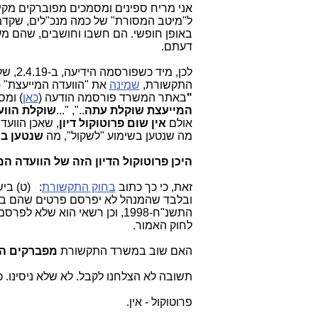
אני מריח ספינים ומסמכים מפוברקים מק
ל"מיטב המסורת" של כמה מנכ"לים, שקדמו
באופן חופשי. הם חשבו וחושבים, שהם מעל
דעתם.
לכן, 
התקשורת,
שמינה
את "הוועדה המייעצת" (
"
באתר המשרד פורסמה הודעה (
כאן
) ומס
המייעצת שוקלת עתה
..", "...
שוקלת הווע
אולם
אין שום פרוטוקול דיון
, שאכן הווע
מה שנטען בשימוע "לשקול", מה
שנטען ב
היכן פרוטוקול הדיון הזה של הוועדה ה
זאת, כי כך כתוב
בחוק התקשורת
: (ט
(
ביש
לחוק האמור
.
האם שוב במשרד התקשורת
מפברקים הח
תשובה לא הצלחנו לקבל. לא שלא ניסינו. 
פרוטוקול - אין.