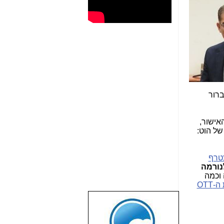
ברור
אישור,
צטרף
נורמה
וכמה
"עד מתי רשעים יעלוזו וצדיקים יזילו דמעה?" בגרסת ה-OTT
שבוע טוב לכל
הגולשים באשר