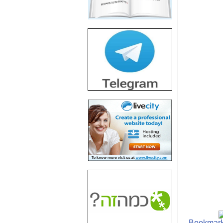
חשיפת חשד לשחיתות
הדומה לזו של "תיק
4000" אך בתחום
הסלולר -
כאן
חשיפת מה שלא
רוצים שתדעו בעניין
פריסת אנלימיטד
(בניחוח בלתי נסבל) -
כאן
חשיפה: איוב קרא
אישר לקבוצת סלקום
בדיוק מה שביבי אישר
ל-Yes ולבזק -
כאן
האם השר איוב קרא
היה צריך בכלל לחתום
על האישור, שנתן
לקבוצת סלקום? -
כאן
האם ביבי וקרא קבלו
בכלל תמורה עבור
ההטבות הרגולטוריות