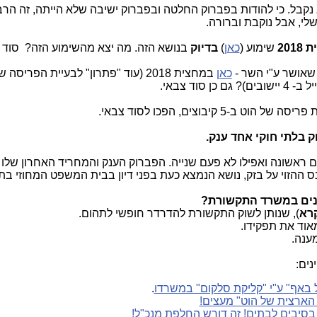
 נקבל. כי להודות בפברוק החלטה ובפברוק ישיבה שלא הייתה, זה הרב
י, אבל נוקבת וברורה.
201
שימוע (
כאן
)
בדיוק
בנושא הזה. מה יצא מהשימוע הזה? סוד 
 שאושר ע"י השר -
כאן
במחצית 2018 (עוד "פתרון" לבעיית הפריסה
 קיבוצים, הפכו לסוד צבאי.
 בלתי חוקי אחד ענק.
עם ראשונה ואפילו לא פעם שנייה. הפברוק הענק והמחריד האחרון שלו ה
קנס ההזוי על בזק, נושא הנמצא כעת בפני דיון בבית המשפט המחוזי בת
נים במשרד התקשורת?
קרא
), שנותן לשוק התקשורת להדרדר חופשי לתהום.
אוד את תפקידו.
מענה.
נים:
 באף" ע"י "קליקת סלקום" במשרדו
.
הארצית של הוט" מעצים!
בסיבים לבתים! זה דורש החלפת מנכ"ל!