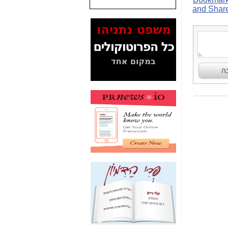
שנתנו לסלקום? -
כאן
המסמכים בנושא בזק-
Yes (תיק 4000)
מוכיחים "תפירת תיק"
לאיש הלא נכון! -
כאן
עובדות ומסמכים
המוסתרים מהציבור:
האם ביבי כשר
תקשורת עזר לקב'
בזק? -
כאן
מה מקור ה-Fake
News שהביא לתפירת
תיק לביבי והעלמת
החשודים הנכונים -
כאן
אחת הרגליים של "תיק
4000 התפור"
התמוטטה היום
בניצחון (כפול) של בזק
-
כאן
איך כתבות מפנקות