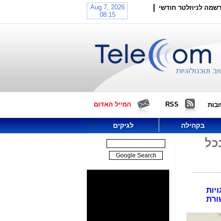
|
שמה לניוזלטר חודשי
RSS
המייל האדום
בות
בקהילה
לגיקים
ת בכל
יות
ורת