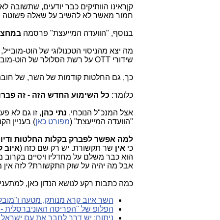
קןראינו הוותיקים כבר יודעים, שתשובה לא
חמור מאשר לא להשיב על שאלה פשוטה של
בנוסף, "הוועדה המייעצת" פרסמה
במחצית 8
מה יצא מהניסוי הטכנולוגי של הוט-מובייל,
שידורי OTT על רשת הסלולר של הוט-מובייל ב- 4 יישובים)? גם כן סוד צבאי.
כך, גם החלטות קודמות של השר, של חובת פריסה של הוט ב-5
כלומר:
כל השימוע החדש הזה - זה פברוק
אצל המנכ"ל הנוכחי,
נתי כהן
, זו גם לא פ
"הוועדה המייעצת" (
מפורט כאן
) בעניין ה
למה אפשר לפברק בקלות החלטות ודיו
כי
אין
שר תקשורת. יש רק שם כזה (
איוב 
הוא כבר משלם על מחדליו ויסיים בקרוב מ
אבל מה יהיה על שוק התקשורת? לזה אין 
כמה כתבות רקע לנושא הנדון כאן, למתעניי
השר איוב קרא מנותק, מטעה ו"מובל
הפלופ של "הפריסה האוניברסלית - 
ניתוח: יש דרך לחבר את עם ישראל 