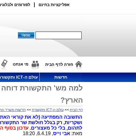
|
אפליקציות בחינם
לפורומים ולבלוגים
מי אנחנו
חזרה לדף הבית
חדשות
עולם ה-ICT ותקשורת
הארץ?
דף הבית
>>
עולם ה-ICT ותקשורת
>>
חדשות משרד הת
התשובה המפתיעה (לא את קוראי האתר 
ושקריות, רק בגלל חולשת שר התקשורת
לתהום, בלי כל מעצורים.
עדכון בסוף ה
מאת:
אבי וייס
, 6.4.19, 18:20