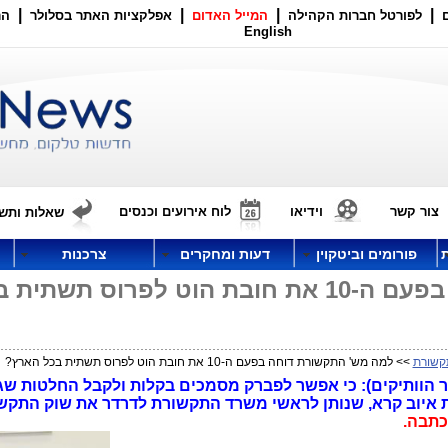
|
|
|
|
לפורטל חברות הקהילה
המייל האדום
אפלקציות האתר בסלולר
הר
English
צור קשר
וידיאו
לוח אירועים וכנסים
שאלות ותשו
פורומים וביטקוין
דעות ומחקרים
צרכנות
למה מש' התקשורת דוחה בפעם ה-10 את חובת הוט לפרוס תשתי
קשורת
>> למה מש' התקשורת דוחה בפעם ה-10 את חובת הוט לפרוס תשתית בכל הארץ?
הוותיקים): כי אפשר לפברק מסמכים בקלות ולקבל החלטות שגו
 איוב קרא, שנותן לראשי משרד התקשורת לדרדר את שוק התקש
כתבה.