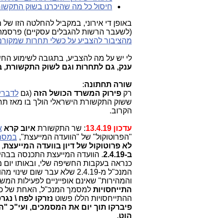
חיסול כל מה שהיכרנו בשוק התקשור
באופן די אירוני, במקביל להחלטה הזו של
(לשעבר הרשות להגבלים עסקיים) פרסמה 
מהציבור להצביע על כשלי תחרות שמקורם
לי יש על מה להצביע, בתגובה לשימוע ה
ענק, גם לתחרות וגם לשוק התקשורת, ב
שורה תחתונה
:
רק
פירוק המשרד הכושל הזה
(גם
לדברי
ששוק התקשורת הישראלי הולך בו מאז תחיל
הקרוב.
עדכון 13.4.19
: שר התקשורת
איוב קרא
א
"הפרוטוקול" של "הוועדה המייעצת",
במסמך
לא פרוטוקול של דיון בוועדה המייעצת
,
ב-2.4.19
. הוועדה המייעצת התכנסה בבהיל
כנראה בעקבות החשיפה שלי, ובאותו יום 
המנכ"ל מ-2.4.19 שלא עבר שום שינוי מהותי - למעט החלפת התאריך עליו. כבר למחרת (
והמהירות" שאינם אופייניים לפעילות המ
התייחסויות
למסמך המנכ"ל, האחת של כותב
ההתייחסויות הללו פשוט
נזרקו לפח \ נגר
פיברקו תוך יום את המסמכים, ועי"כ "
הוט.