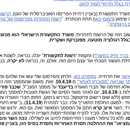
ת בגלל הדחף לעזור להוט
.
 משרד התקשורת (בעניין דחיית הפריסה האוניברסלית של הוט),
הרשות
שימוע (
המצוי כאן
) תחת הכותרת: "
רשות התחרות מפרסמת קול קו
 ברגולציה
".
חשוב הזה של הרשות לתחרות:
משרד התקשורת הישראלי הוא מכשו
גלל רגולציה מוטעה, מפוברקת ושקרית.
 בכיר ותיק במשרד
) והקמת "
רשות לתקשורת
" יוכלו, כנראה, לשנות את
ת העשור הנוכחי ועד עצם היום הזה. אולם, זה, כנראה
לא יקרה
, בט
ישר
את הדחייה,
כמפורט כאן
. הלחץ והפרסום שלי עשו את שלהם ופ
 שנראה "מפוברק לאחור"
מ-
10.4.19
. זאת, משום שהמסמך הזה ה
 אלא חתימה של חברי הוועדה
בדיעבד
על מסמך המנכ"ל,
שכבר פור
ות ב-
10.4.19
, יום לאחר מועד הסיום של הגשת תגובות למסמך המנכ
ממש (ללא שום רישום פרוטוקול, כנדרש בחוק), חתמו חברי הוועדה ע
11.4.19
), ב"שיא היעי
שרד, השר
איוב קרא
חתם על המסמך המאשר זאת, גם הוא. יודגש שהי
 שורות אלו. סביר להניח שההתייחסות השנייה הייתה מהוט, או מב
סו
, ללא כל טיפול \ מענה \ התייחסות לחיוב או לשלילה.
ככה השר והמ
המציאו" את ההחלטה חסרת האחריות וחסרת בסיס הזו, בעניין פר