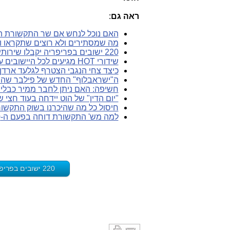
ראה גם
:
האם נוכל לנחש אם שר התקשורת ה
מה שמסתירים ולא רוצים שתקראו ו
220 ישובים בפריפריה יקבלו שירותי הוט על בסיס טכנולוגיות חלופיות
שידורי HOT מגיעים לכל היישובים על רשת בזק ללא רישיון לשירות החדש
כיצד צחי הנגבי הצטרף לגלעד ארדן 
ה"ישראבלוף" החדש של פילבר שהופך את הוט
חשיפה: האם ניתן לחבר ממיר כבלי
"יום הדין" של הוט יידחה בעוד חצי
חיסול כל מה שהיכרנו בשוק התקשור
למה מש' התקשורת דוחה בפעם ה-10 את חובת הוט לפרוס תשתית בכל הארץ?
220 ישובים בפריפריה יקבלו שירותי הוט על בסיס טכנולוגיות חלופיות - לחץ כאן