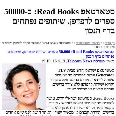
סטארטאפ Read Books: כ-50000
ספרים לדפדפן. שיתופים נפתחים
בדף הנכון
דף הבית
>>
חדשות סטארטאפים
>> סטארטאפ Read Books: כ-50000 ספרים לדפדפן. שיתופים
נפתחים בדף הנכון
הסטארטאפ
Read Books
: 50,000 ספרים ישירות לדפדפן. שיתופים
נפתחים בדף הנכון
מאת:
מערכת
Telecom News
, 16.4.19, 19:10
סטארטאפ ישראלי חדש
מבית TLV
Generator עושה
לספרים
מה
שיוטיוב
עשתה
לווידאו
-
מזרים
בחינם טקסט בהיר
וקריא
ישירות
לדפדפן
ללא צורך ברישום,
הורדת קבצים או מכשיר ייעודי.
Read Books
, סטרטאפ ישראלי חדש, עושה
לספרים מה שיוטיוב עשתה לווידאו - מזרים
טקסט בהיר וקריא ישירות לדפדפן ללא צורך
ברישום, הורדת קבצים או מכשיר ייעודי. האתר הושק לפני ימים אחדים