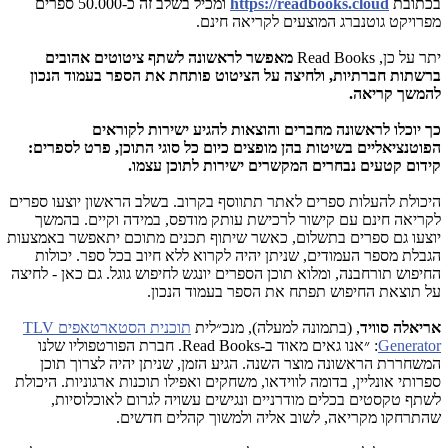
בכתובת
https://readbooks.cloud
ומכיל בשלב זה כ-50.000 ספרים
מפרויקט גוטנברג המוצעים לקריאה חינם.
יתר על כן,
Read Books
מאפשר לראשונה לשתף ציטוטים אהובים
ברשתות חברתיות, ולחיצה על הציטוט פותחת את הספר בעמוד הנכון
להמשך קריאה.
כך יוכלו לראשונה מחברים והוצאות להגיע ישירות לקוראים
הפוטנציאליים בשיטות בהן מופצים כיום כל סוגי התוכן, פרט לספרים:
קידום קטעים נבחרים המקשרים ישירות לתוכן עצמו.
היכולת להעלות ספרים לאתר תתווסף בקרוב. בשלב הראשון יוצעו ספרים
לקריאה חינם עם קישור לרכישת עותק מודפס, במידה וקיים. בהמשך
יוצעו גם ספרים בתשלום, כאשר שיתוף תכנים מתוכם יתאפשר באמצעות
הגבלת מספר העמודים, שניתן יהיה לקרוא ללא חיוב בכל ספר. יכולות
החיפוש תורחבנה, ומלוא תוכן הספרים יונגש לחיפוש גוגל. גם כאן - לחיצה
על תוצאת החיפוש תפתח את הספר בעמוד הנכון.
אריאלה סוויד
, (בתמונה למעלה), מנכ״לית
תוכנית הסטארטאפים
TLV
Generator
: ״אנו גאים מאוד ב-
Read Books
. חברת הפורטפוליו שלנו
המשחררת הראשונה מוצר השנה. הגיע הזמן, שניתן יהיה לצרוך תוכן
ספרותי אונליין, בדומה לווידאו, משחקים ואפילו תוכנות ארגוניות. היכולת
לשתף טקסטים בכלים מודרניים ונגישים עשויה לגרום לאוכלוסיות,
שהתרחקו מקריאה, לשוב אליה ולמשוך קהלים חדשים.