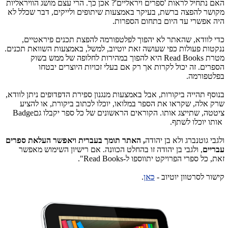
האם נתחיל לראות 'ספרים ויראליים'? אכן כך. הרי עצם מושג הוויראליות
מקושר להפצה ברשת, בעיקר באמצעות שיתופים ולייקים, דבר שכלל לא
היה אפשרי עד היום בתחום הספרות.
כדי לוודא, שהאתר לא יהפוך לפלטפורמה להפצת תכנים פיראטיים,
ננקטות פעולות כפי שעושה זאת יוטיוב, למשל, באמצעות השוואת תכנים.
מטרת
Read Books
היא להפוך במהירות לחלופה של ממש בשוק
הספרים. זה יכול לקרות אך רק אם בעלי זכויות היוצרים יבטחו
בפלטפורמה.
בנוסף תהייה ביקורות, אבל באמצעות מנגנון ספירת הדפדופים ניתן לוודא,
שרק אלה, שקראו את הספר במלואו, יוכלו לכתוב ביקורת, או להציע
ציטטה, שתייצג אותו. הקוראים הראשונים של כל ספר יקבלו גם
Badge
אותו יוכלו לשתף.
ולגבי גוטנברג ולא בן יהודה
, האתר תומך בעברית ויאפשר העלאת ספרים
עבריים
, ולגבי בן יהודה זו בהחלט הכוונה. אם רישיון השימוש מאפשר
זאת, כל ספרי הפרויקט יתווספו ל-
Read Books
".
קישור לסרטוון יוטיוב -
כאן
.