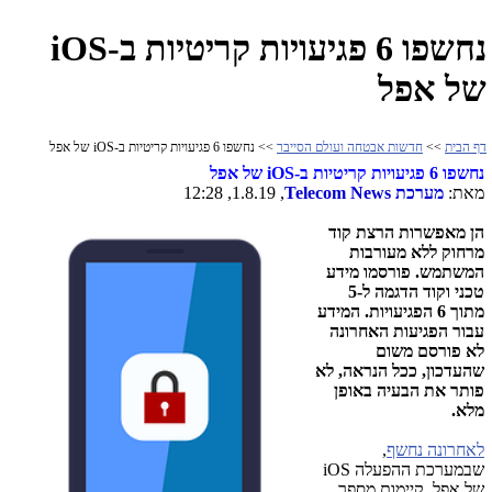
נחשפו 6 פגיעויות קריטיות ב-iOS
של אפל
דף הבית
>>
חדשות אבטחה ועולם הסייבר
>> נחשפו 6 פגיעויות קריטיות ב-iOS של אפל
נחשפו 6 פגיעויות קריטיות ב-
iOS
של אפל
מאת:
מערכת
Telecom News
, 1.8.19, 12:28
הן מאפשרות הרצת קוד
מרחוק
ללא מעורבות
המשתמש.
פורסמו מידע
טכני וקוד הדגמה ל-5
מתוך 6 הפגיעויות. המידע
עבור הפגיעות האחרונה
לא פורסם משום
שהעדכון, ככל הנראה, לא
פותר את הבעיה באופן
מלא.
לאחרונה נחשף
,
שבמערכת ההפעלה
iOS
של אפל, קיימות מספר