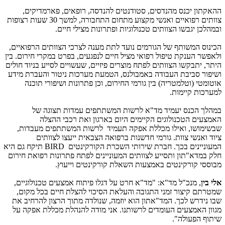
ההאקתון יכנס מהנדסים, סטודנטים להנדסה, רופאים, פארמדיקים,
צוותים רפואיים ואנשי מקצוע מתחום התחבורה, למשך 30 שעות רצופות
ובמהלכן יגבשו הצוותים טכנולוגיות ופתרונות מצילי חיים.
הכינוס המשותף של הגורמים נועד לתת מענה לצרכי הצוותים הרפואיים,
ולאפשר הענקת טיפול רפואי מציל חיים לנפגעים, בפרט במקרי חירום. בין
היתר, יתבקשו הצוותים לפתח מוצרים פיזיים, שעשויים לסייע בניוד חולים
ושיפור סביבת העבודה באמבולנס, הטמעת מערכות ניטור והעברת מידע
אוטומטי (וטלמטריה) בין גורמי החירום, וכן פתרונות ושיפורי תוכנה
למערכות קיימות.
במהלך הכנס יעמיד מד"א לרשות המשתתפים עמדות תצוגה של
האמצעים הטכנולוגים הקיימים היום בארגון ואת רכבי ההצלה
שבשימושו, ואילו מכללת אפקה תעמיד לרשות המשתתפים מעבדות,
ציוד ואנשי צוות. גורמי חדשנות ברפואה הצבאית ייעצו לצוותים
המעוניינים בכך. חברת שירותי השכרת הקורקינטים
BIRD
תיקח גם היא
חלק במדא"תון ותסייע לצוותים המעוניינים לפתח פתרונות רפואת חירום
מבוססי קורקינטים באמצעות השאלת קורקינטים וייעוץ.
אלי בין
, מנכ"ל מד"א: "מד"א חרט על דגלו פיתוח אמצעים טכנולוגיים,
שמטרתם קיצור זמני התגובה והעלאת הסיכוי להצלת חיים בכל מקום,
שבו נידרש לכך. המד"אתון הוא יוזמה, שנולדה מתוך הרצון להרחיב את
מגוון האמצעים העומדים לרשותנו. אני מודה להנהלת מכללת אפקה על
שיתוף הפעולה".