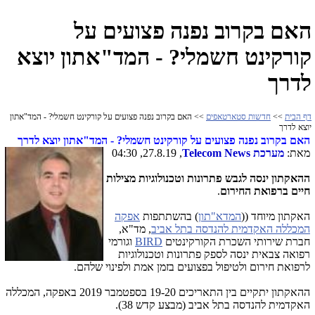
האם בקרוב נפנה פצועים על
קורקינט חשמלי? - המד"אתון יוצא
לדרך
דף הבית
>>
חדשות סטארטאפים
>> האם בקרוב נפנה פצועים על קורקינט חשמלי? - המד"אתון
יוצא לדרך
האם בקרוב נפנה פצועים על קורקינט חשמלי? - המד"אתון יוצא לדרך
מאת:
מערכת
Telecom News
, 27.8.19, 04:30
ההאקתון ינסה לגבש פתרונות וטכנולוגיות מצילות
חיים ברפואת החירום
.
האקתון מיוחד (
(
המדא"תון
)
בהשתתפות
אפקה
המכללה האקדמית להנדסה בתל אביב
, מד"א,
חברת שירותי השכרת הקורקינטים
BIRD
וגורמי
רפואה צבאית ינסה לספק פתרונות וטכנולוגיות
לרפואת חירום ולטיפול בפצועים בזמן אמת ולפינוי שלהם.
ההאקתון יתקיים בין התאריכים 19-20 בספטמבר 2019 באפקה, המכללה
האקדמית להנדסה בתל אביב (מבצע קדש 38).