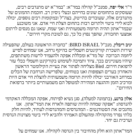
ד"ר
אלי יפה
, סמנכ"ל קהילה במד
"
א: "במד"א יש מתנדבים רבים,
שעוסקים בתחומים שונים בחייהם ובעלי ניסיון רב. חוכמת ההמונים של
מתנדבים אלה, שעובדים בהייטק, בצה"ל ובמקומות רבים נוספים, יכולה
לבוא לידי ביטוי ולתרום רבות בתחום הצלת חיי אדם. אני משוכנע
שבמד"אתון תהיה תרומה משמעותית ואני שמח, שאנו גם מנסים לרתום
אמצעי תחבורה, שהפך נפוץ כל כך, גם לטובת מקרי חירום".
יניב ריבלין
, מנכ"ל
BIRD ISRAEL
: "כחברה הראשונה בעולם, שהפעילה
שירות השכרת קורקינטים חשמליים בהיקף נרחב, אנו שמחים לסייע
ליוזמה הברוכה של מד"א ומכללת אפקה ולהעמיד לרשות משתתפים,
שיהיו מעוניינים בכך, ציוד ותמיכה לשימוש בקורקינט חשמלי ככלי עזר
לרפואת חירום.
Bird
מצליחה לפתור את בעיית הקילומטר הראשון
והאחרון בערים הצפופות ואנו בטוחים, שלפרישה הנרחבת של הכלים
במרחב האורבני יכולה להיות תרומה משמעותית להצלת חיי אדם היות
ומרכיב הזמן וההגעה המהירה למטופל הם משמעותיים ביותר ברפואת
החירום".
אלון ברנע
, (בתמונה למעלה), סגן נשיא לפיתוח, אפקה המכללה האקדמי
להנדסה
:
"אפקה שמחה להיות שותפה ולארח את המד"אתון. אנו
מחנכים את הסטודנטים - המהנדסים והמהנדסות לעתיד, להיות חלק
בלתי נפרד מהקהילה ומהעולם האמיתי ולהביא לידי ביטוי מצוינות הנדסית
וערכית גם יחד.
המד"אתון הוא חלק מהחיבור בין הנדסה לקהילה. אנו שמחים על