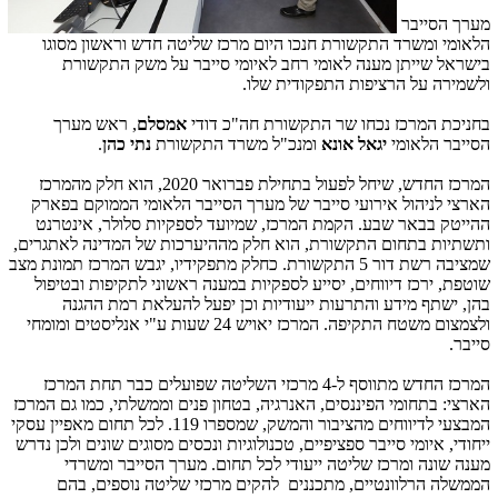
מערך הסייבר
הלאומי ומשרד התקשורת חנכו היום מרכז שליטה חדש וראשון מסוגו
בישראל שייתן מענה לאומי רחב לאיומי סייבר על משק התקשורת
ולשמירה על הרציפות התפקודית שלו.
בחניכת המרכז נכחו שר התקשורת חה"כ דודי
אמסלם
, ראש מערך
הסייבר הלאומי
יגאל אונא
ומנכ"ל משרד התקשורת
נתי כהן
.
המרכז החדש, שיחל לפעול בתחילת פברואר 2020, הוא חלק מהמרכז
הארצי לניהול אירועי סייבר של מערך הסייבר הלאומי הממוקם בפארק
ההייטק בבאר שבע. הקמת המרכז, שמיועד לספקיות סלולר, אינטרנט
ותשתיות בתחום התקשורת, הוא חלק מההיערכות של המדינה לאתגרים,
שמציבה רשת דור 5 התקשורת. כחלק מתפקידיו, יגבש המרכז תמונת מצב
שוטפת, ירכז דיווחים, יסייע לספקיות במענה ראשוני לתקיפות ובטיפול
בהן, ישתף מידע והתרעות ייעודיות וכן יפעל להעלאת רמת ההגנה
ולצמצום משטח התקיפה. המרכז יאויש 24 שעות ע"י אנליסטים ומומחי
סייבר.
המרכז החדש מתווסף ל-4 מרכזי השליטה שפועלים כבר תחת המרכז
הארצי: בתחומי הפיננסים, האנרגיה, בטחון פנים וממשלתי, כמו גם המרכז
המבצעי לדיווחים מהציבור והמשק, שמספרו 119. לכל תחום מאפיין עסקי
ייחודי, איומי סייבר ספציפיים, טכנולוגיות ונכסים מסוגים שונים ולכן נדרש
מענה שונה ומרכז שליטה ייעודי לכל תחום. מערך הסייבר ומשרדי
הממשלה הרלוונטיים, מתכננים להקים מרכזי שליטה נוספים, בהם