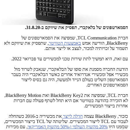
הסמארטפונים של בלאקברי, תפסיק את שיווקם ב-31.8.20.
חברת
TCL Communication
, שמפיצה את הסמארטפונים של
BlackBerry
, הודיעה אמש
באמצעות הטוויטר
, שתפסיק את שיווקם ולא
תשמור על זכויותיה למכור, לעצב או לייצר אותם.
עם זאת, היא תמשיך לתת שירות טכני למכשירים עד פברואר 2022.
הודעת החברה מסמנת את סופו של הבלאקברי, שנאבק לשרוד מול
מכשירי אפל ומכשירי אנדרואיד אחרים כאשר הבלאקברי היה בעבר
הסמארטפון השליט בעולם הנייד ולמעשה, היה גם בסיס לייצור
הסמארטפונים האחרים.
חברת
TCL
, שמפיצה את
BlackBerry Key2
ואת
BlackBerry Motion
,
לא הזכירה בהודעה בטוויטר אם היא תחל לשתף פעולה עם חברות
אחרות בייצור המכשירים.
כזכור,
BlackBerry
עצמה
חדלה לייצר
את מכשיריה ב-2016 כשהחלה
לעבוד עם
TCL
לייצור המכשירים. שליטתה של
TCL
בייצור המכשירים,
שבזמנו היוו
20% מהשוק העולמי ו-50% מהשוק האמריקאי
, עם מכירות