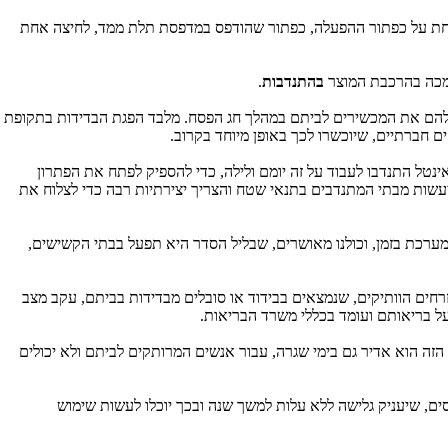
אחת על כפתור ההפעלה, כפתור שהודפס במדפסת תלת ממד, לחיצה אחת
ה בהרכבת המוצר
בהתנדבות
.
חלקו להם את המכשירים לביתם במהלך חג הפסח. מלבד הפגת הבדידות בתקופת
ם חברתיים, שיוכשרו לכך באופן מיוחד בקרוב.
נטל התנדבו לעבוד על זה יומם ולילה, כדי להספיק לפתח את הפתרון
להיעשות מבתי המתנדבים בתנאי שטח והצריך יצירתיות רבה כדי לצלוח את
ערכת בזמן, וכולנו מאושרים, שבליל הסדר היא תפעל בבתי הקשישים,
ים הוותיקים, שנמצאים בבידוד או סובלים מבדידות בביתם, עקב מצב
ל בריאותם ועומד בכללי משרד הבריאות.
זה הוא אדיר גם בימי שגרה, עבור אנשים המרותקים לביתם ולא יכולים
ם, שיעניק גלישה ללא עלות למשך שנה ובכך יוכלו לעשות שימוש