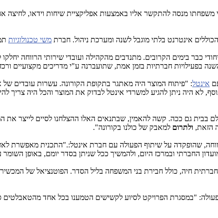
 משפחתו מנסה להתקשר אליו באמצעות אפליקציית שיחות וידאו, לחיצה 
כוללים אינטרנט בלתי מוגבל לשנה ומערכת ניהול. חברת
משי טכנולוגיות
תמכ
ן הייחודי כבר בימים הקרובים. מתנדבים מהקהילה ועובדי שירותי הרווחה י
ה בפעילויות חברתיות בזמן אמת, שתועברנה ע"י מדריכים מקצועיים ורכזי
עם
אינטל
: "פיתוח המוצר היה מאתגר בתקופת הקורונה. עשרות עובדים של אי
בנוסף, לא היה ניתן להגיע למשרדי אינטל לבדוק את המוצר והכל היה צריך 
ם בבית גם ככה. קשה להאמין, שבתנאים האלו ההצלחנו לסיים לייצר את המ
ה הזאת,
ולתרום
למאבק של כולנו בקורונה".
חה, שהופקדה על שיתוף הפעולה עם חברת אינטל:."התכנית מאפשרת לאזרח
ון החברתי ובמרכז היום, ולהמשיך ככל שניתן בסדר יומם, באופן השומר ע
ברתית חיה, כולל חבירת בני המשפחה בליל הסדר. הפוטנציאל של המכשיר ה
פעולה: "במסגרת הפרויקט לסיוע לקשישים הטמענו בכל אחד מהטאבלטים סי