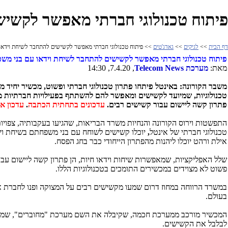
פיתוח טכנולוגי חברתי מאפשר לקשיש
דף הבית
>>
לגיקים
>>
גאדג'טים
>> פיתוח טכנולוגי חברתי מאפשר לקשישים להתחבר לשיחת וידאו
פיתוח טכנולוגי חברתי מאפשר לקשישים להתחבר לשיחת וידאו עם בני מש
מאת:
מערכת
News
Telecom
, 7.4.20, 14:30
משבר הקורונה: באינטל פיתחו פתרון
טכנולוגי חברתי
ופשוט, מכשיר יחיד מ
טכנולוגיות, שמיועד
לקשישים ומאפשר להם להשתתף בפעילויות חברתיות מגו
פתרון קשה ליישום עבור קשישים רבים.
עדכונים בתחתית הכתבה
.
עדכון אחרון 1
התפשטות וירוס הקורונה והנחיות משרד הבריאות, שהגיעו בעקבותיה, צפויו
טכנולוגי חברתי של אינטל
,
אילת ורהט יוכלו ליהנות מהפתרון הייחודי כבר בחג הפסח.
שלל האפליקציות, שמאפשרות שיחות וידאו חיות, הן פתרון קשה ליישום עבו
פשוט לא מצוידים במכשירים התומכים בטכנולוגיות הללו.
במשרד הרווחה במחוז דרום שמעו מקשישים רבים על המצוקה ופנו לחברת אי
בעולם.
המכשיר מורכב ממערכת חכמה, שקיבלה את השם מערכת "מחוברים", שמאפשרת
לבלבל את הקשישים.