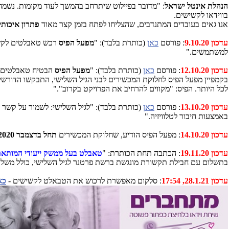
הנהלת אינטל ישראל
: "מדובר בפיילוט שיתרחב בהמשך לעוד מקומות. נשמח
בווידאו לקשישים.
אנו גאים בעובדים המתנדבים, שהצליחו לפתח בזמן קצר מאוד
פתרון איכותי
עדכון 9.10.20
: פורסם
כאן
(כותרת בלבד): "
מפעל הפיס
רכש טאבלטים לקשיש
למשתמשים."
עדכון 12.10.20
: פורסם
כאן
(כותרת בלבד): "
מפעל הפיס
הבטיח טאבלטים למ
לכל היותר. הפיס: "מקווים להרחיב את הפרויקט בקרוב"."
עדכון 13.10.20
: פורסם
כאן
(כותרת בלבד): "לגיל השלישי: לשמור על קשר
באמצעות חיבור לטלוויזיה."
עדכון 14.10.20
: מפעל הפיס הודיע, שחלוקת המכשירים
תחל בדצמבר 2020
עדכון 19.11.20
: הכתבה תחת הכותרת: "
טאבלט בעל ממשק ייעודי המותאם
בתשלום עם חבילת תקשורת מונגשת ברשת פרטנר לגיל השלישי, כולל משלוח
עדכון 28.1.21, 17:54
: סלקום מאפשרת לרכוש את הטבאלט לקשישים -
כא