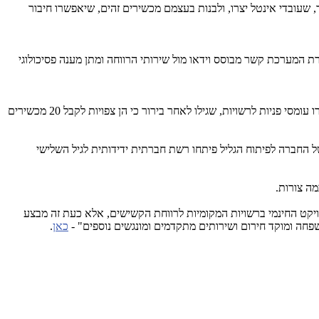
עובדי אינטל יצרו, ולבנות בעצמם מכשירים זהים, שיאפשרו חיבור
המערכת קשר מבוסס וידאו מול שירותי הרווחה ומתן מענה פסיכולוגי
בקמפיין מפעל הפיס לחלוקת המכשירים לבני הגיל השלישי, התבקשו הדורשים לפנות למחלקות הרווחה המוניציפליות - מבלי ליידע אותן. בעקבות כך, נוצרו עומסי פניות לרשויות, שגילו לאחר בירור כי הן צפויות לקבל 20 מכשירים
 החברה לפיתוח הגליל פיתחו רשת חברתית ידידותית לגיל השלישי
ה צורות.
ויקט החינמי ברשויות המקומיות לרווחת הקשישים, אלא כעת זה מבצע
חה ומוקד חירום ושירותים מתקדמים ומונגשים נוספים" -
כאן
.