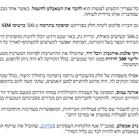
כל שצריך הקשיש לעשות הוא
לחבר את הטאבלט לחשמל
. כאשר אחד מבני
שמחברת אותו מיידית לשיחה.
גם חברת סלקום לקחה חלק בפרויקט
וסיפקה בתרומה
כ-500
כרטיסי
SIM
ה
כ-500 קשישים מאילת, קריית גת, באר שבע ורהט יוכלו ליהנות מהפתרו
הבידוד הכפוי בשל הקורונה, הפיתוח יאפשר לקשישים להשתתף לאורך כל השנ
ויקי אלמוג-אייזנברג
ו
יובל ורד
, שהובילו את ההתנדבות לפיתוח המערכת מט
ו
לייצר 500 יחידות
ממנו תוך שבועיים. בגלל הקורונה לא היה ניתן להיפגש. 
המשימה.
אפילו משפחות של חלק מהעובדים נרתמו בתמיכה בתהליך היצור, בגלל שכול
שכה זקוקים לה. היה מרגש להתגייס למען האנשים, שהכי קשה להם בתקופ
אורנה עמוס
, הממונה על העבודה הקהילתית במחוז הדרום מטעם משרד הרוו
החירום הנוכחי, להתחבר לחבריהם אותם הם מכירים מסביבתם הטבעית במועד
ניתן להעביר שם בלייב פעילויות חברתיות, המאפשרות מעורבות והתחברות ח
להגיע לפעילות במועדון או במרכז היום".
נדב אמסלם
, סמנכ"ל אגף הלקוחות העסקיים ב
סלקום
, שהוביל את שיתוף ה
בטאבלט ולא להיות לבד גם בליל הסדר".