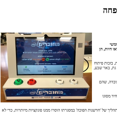
פחה
ומשי
 חיות, הן
 בזכות פיתוח
 אחת בלבד. בשלב ראשון, כ-500 קשישים מקריית גת, באר שבע,
עובדה, שהם
יד מסוגו
 של 'חדשנות הפוכה' במסגרתו הוסרו ממנו פונקציות מיותרות, כדי לא