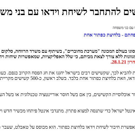
ים להתחבר לשיחת וידאו עם בני מש
 עם בני משפחה
פחתם - בלחיצת כפתור אחת
סוגו בעולם המכונה "מערכת מחוברים", בשיתוף עם משרד הרווחה, סלקום 
ונות ללא צורך לצאת מביתם, כי
שלל האפליקציות, שמאפשרות שיחות וידאו
28.1.2.
ת להביא לכך, שקשישים רבים בישראל יחגגו את חג הפסח הקרוב בגפם. כעת,
יוכלו קשישים לשוחח עם בני משפחתם בשיחת וידאו, וזאת בלחיצת כפתור
ר אוכלוסיית הקשישים, בין אם בשל חוסר אוריינטציה טכנולוגית או בשל ה
נטל ישראל כדי שתנסה למצוא פתרון. מתנדבי אינטל פיתחו מכשיר חדש ויח
 חיבור לשיחת וידאו בלחיצת כפתור. הוא מבוסס על טאבלט, שעבר תהליך