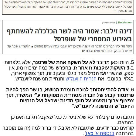
5
. היות וכאן מדובר
לא על השקה אחת של פרטנר
, אלא בלפחות
ב-
3 השקות עוקבות זו אחר זו
, בהפרש של כמה ימים זו מזו, אין
ספק, שהשר
יועז הנדל
מפר בגלוי ובעקביות, תוך צפצוף ארוך,
בגלוי ובפומבי, את
הנחית היועמ"ש
והנחיית המשנה ליועמ"ש.
6
.
אודה להתייחסותך
לנוכח חומרת הנושא
,
בו
שר הפך להיות
פרזנטור קבוע של חברה מסחרית המפוקחת ע"י המשרד, תוך
צפצוף ארוך ומזעזע על חוקי מדינת ישראל ועל הנחיות
היועמ"ש והמשנה ליועמ"ש."
תגובה טרם קיבלתי. לא שלא ניסיתי. ככל שאקבל תגובה אעדכן
בהתאם.
קוראינו כבר יודעים, שתגובה לא אקבל. די ברור למה (זה גם מוסבר
בהרחבה
בנספח א'
כאן
).