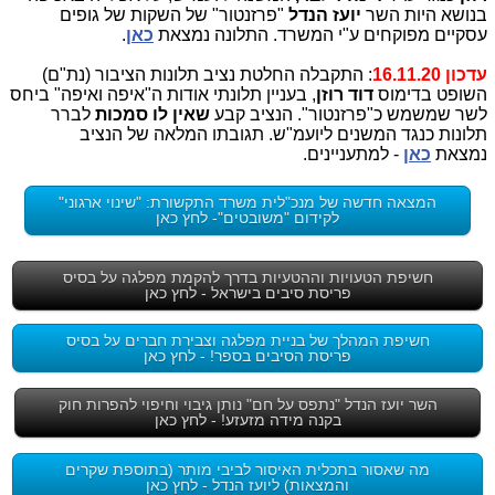
בנושא היות השר
יועז הנדל
"פרזנטור" של השקות של גופים
עסקיים מפוקחים ע"י המשרד. התלונה נמצאת
כאן
.
עדכון 16.11.20
: התקבלה החלטת נציב תלונות הציבור (נת"ם)
השופט בדימוס
דוד רוזן
, בעניין תלונתי אודות ה"איפה ואיפה" ביחס
לשר שמשמש כ"פרזנטור". הנציב קבע
שאין לו סמכות
לברר
תלונות כנגד המשנים ליועמ"ש. תגובתו המלאה של הנציב
נמצאת
כאן
- למתעניינים.
המצאה חדשה של מנכ"לית משרד התקשורת: "שינוי ארגוני"
לקידום "משובטים"- לחץ כאן
חשיפת הטעויות וההטעיות בדרך להקמת מפלגה על בסיס
פריסת סיבים בישראל - לחץ כאן
חשיפת המהלך של בניית מפלגה וצבירת חברים על בסיס
פריסת הסיבים בספר! - לחץ כאן
השר יועז הנדל "נתפס על חם" נותן גיבוי וחיפוי להפרות חוק
בקנה מידה מזעזע! - לחץ כאן
מה שאסור בתכלית האיסור לביבי מותר (בתוספת שקרים
והמצאות) ליועז הנדל - לחץ כאן