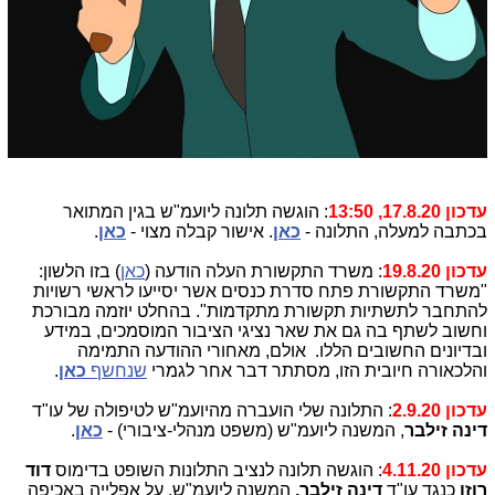
עדכון 17.8.20, 13:50
: הוגשה תלונה ליועמ"ש בגין המתואר
בכתבה למעלה, התלונה -
כאן
. אישור קבלה מצוי -
כאן
.
עדכון 19.8.20
: משרד התקשורת העלה הודעה (
כאן
) בזו הלשון:
"משרד התקשורת פתח סדרת כנסים אשר יסייעו לראשי רשויות
להתחבר לתשתיות תקשורת מתקדמות". בהחלט יוזמה מבורכת
וחשוב לשתף בה גם את שאר נציגי הציבור המוסמכים, במידע
ובדיונים החשובים הללו. אולם, מאחורי ההודעה התמימה
והלכאורה חיובית הזו, מסתתר דבר אחר לגמרי
שנחשף
כאן
.
עדכון 2.9.20
: התלונה שלי הועברה מהיועמ"ש לטיפולה של עו"ד
דינה זילבר
, המשנה ליועמ"ש (משפט מנהלי-ציבורי) -
כאן
.
עדכון 4.11.20
: הוגשה תלונה לנציב התלונות השופט בדימוס
דוד
רוזן
כנגד עו"ד
דינה זילבר,
המשנה ליועמ"ש, על אפלייה באכיפה