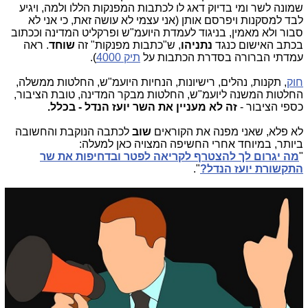
שמונה לשר ומי בדיוק דאג לו לכתבות המפנקות הללו ולמה, ויגיע
לבד למסקנות ויפרסם אותן (אני עצמי לא עושה זאת, כי אני לא
סבור ולא מאמין, בניגוד לעמדת היועמ"ש ופרקליט המדינה וככתוב
בכתב האישום כנגד
נתניהו
, ש"כתבות מפנקות" זה
שוחד
. ראה
עמדתי הברורה בסדרת הכתבות על
תיק 4000
).
חוק
, תקנות, נהלים, רישיונות, הנחיות היועמ"ש, החלטות ממשלה,
החלטות המשנה ליועמ"ש, החלטות מבקר המדינה, טובת הציבור,
כספי הציבור -
זה לא מעניין את השר יועז הנדל - בכלל.
לא פלא, שאני מפנה את הקוראים
שוב
לכתבה הנוקבת והחשובה
ביותר, במיוחד אחרי החשיפה המצויה כאן למעלה:
"
מה יגרום לך להצטרף לקריאה לפטר ובדחיפות את שר
התקשורת יועז הנדל?
".