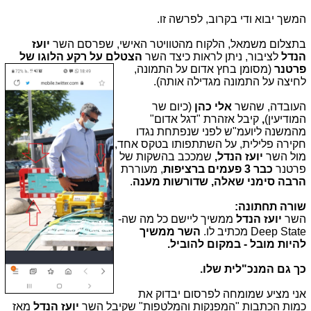
המשך יבוא ודי בקרוב, לפרשה זו.
בתצלום משמאל, הלקוח מהטוויטר האישי, שפרסם השר
יועז
הנדל
לציבור, ניתן לראות כיצד השר
הצטלם על רקע הלוגו של
פרטנר
(מסומן בחץ אדום על התמונה,
לחיצה על התמונה מגדילה אותה).
העובדה, שהשר
אלי כהן
(כיום שר
המודיעין)
,
קיבל אזהרת "דגל אדום"
מהמשנה ליועמ"ש לפני שנפתחת נגדו
חקירה פלילית, על השתתפותו בטקס אחד,
מול השר
יועז הנדל,
שמככב בהשקות של
פרטנר
כבר 3 פעמים ברציפות
, מעוררת
הרבה סימני שאלה, שדורשות מענה
.
שורה תחתונה:
השר
יועז הנדל
ממשיך ליישם כל מה שה-
Deep State מכתיב לו.
השר ממשיך
להיות מובל - במקום להוביל.
כך גם המנכ"לית שלו.
אני מציע שמומחה לפרסום יבדוק את
כמות הכתבות "המפנקות והמלטפות" שקיבל השר
יועז הנדל
מאז