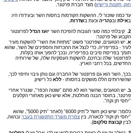
חוק, תקנות ורישיון
) מצד חברת פרטנר.
עד כמה שזכור לי, ההשקות הקודמות בחסות השר ובעידודו היו:
ב
אילת
וב
נהריה
וכעת ב
שדרות.
2
. קיבלתי כמה סוגי תגובות להפיכת השר
יועז הנדל
לפרזנטור
הקבוע של פרטנר:
א
. יש הטוענים, שפרטנר פשוט "מתזזת את השר" להשקות מעיר
לעיר - בפריפריה, כדי לנצל את ההכרזות והספינים של השר, שהוא
תומך בפריסת סיבים בפריפריה, ובכך להפוך אותו בקלות,
לפרזנטור שלה ובחינם, להשקות העסקיות שלה, של שירותיה
החדשים, בכל רחבי הארץ.
בכך, השר הוא גם פרזנטור של החברה וגם נותן גיבוי וחיפוי לכך,
שהשירותים הללו מושקים בחסותו -
ללא
כל רישיון.
ב
. יש הטוענים ,שהשר הוא לא סתם "שוטה הכפר", שנגרר אחרי
פרטנר, בחוסר הבנה מוחלטת, אלא שיש כאן מאחורי הקלעים
"יחסי תן וקח".
כלומר: שיש כאן חשד ל"תיק 6000" (לאחר "תיק 5000", שהוא
"יחסי תן וקח" לכאורה, בין
צמרת משרד התקשורת בעבר
ובהווה,
לבין
קבוצת סלקום
).
3
. בשלב זה אין לי ראיות ברורות לכאן או לכן, אבל יש לי
החלטה