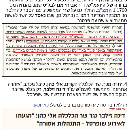
ברורה של היועמ"ש
, ד"ר
אביחי מנדלבליט
שמו, בהנחיה מס'
1.1700
המצ"ב
, החלה גם על שרי הממשלה, עם הסבר להחלטה
הזו ממבקר המדינה המצ"ב (בתצלום), שבו
נאסר
על השר לעשות
מה שהוא עושה עם פרטנר:
4
. יתרה מכך. שר הכלכלה הקודם,
אלי כהן
, קיבל מכתב "אזהרה
אחרונה" מהמשנה ליועמ"ש עו"ד
דינה
זילבר
, רק בגלל שדיבר
בטקס ההשקה של רשת הפארם החדשה של שופרסל.
זה לא דבר סודי, זה פורסם ברבים למשל:
כאן
ו
כאן
.