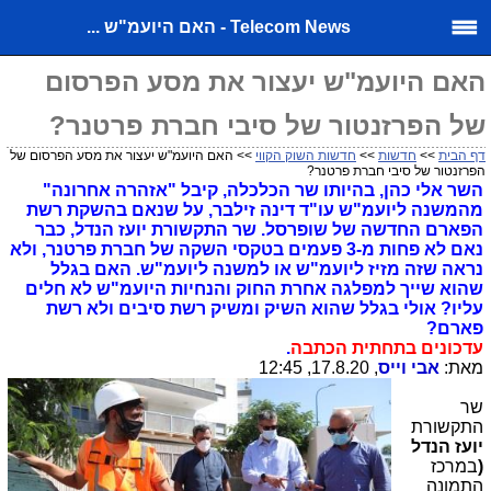
Telecom News - האם היועמ"ש ...
האם היועמ"ש יעצור את מסע הפרסום
של הפרזנטור של סיבי חברת פרטנר?
דף הבית
>>
חדשות
>>
חדשות השוק הקווי
>> האם היועמ"ש יעצור את מסע הפרסום של
הפרזנטור של סיבי חברת פרטנר?
השר אלי כהן, בהיותו שר הכלכלה, קיבל "אזהרה אחרונה"
מהמשנה ליועמ"ש עו"ד דינה זילבר, על שנאם בהשקת רשת
הפארם החדשה של שופרסל. שר התקשורת יועז הנדל, כבר
נאם לא פחות מ-3 פעמים בטקסי השקה של חברת פרטנר, ולא
נראה שזה מזיז ליועמ"ש או למשנה ליועמ"ש. האם בגלל
שהוא שייך למפלגה אחרת החוק והנחיות היועמ"ש לא חלים
עליו? אולי בגלל שהוא השיק ומשיק רשת סיבים ולא רשת
פארם?
עדכונים בתחתית הכתבה
.
מאת:
אבי וייס
, 17.8.20, 12:45
שר
התקשורת
יועז הנדל
(
במרכז
התמונה