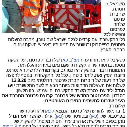
משמאל, זו
תמונה,
שחברת
פרטנר
שלחה
לפרסום
והפיצה לכל
כלי התקשורת, עם קרדיט לצלם ישראל שם-טוב
)
, מרבה להעלות
פוסטים בפייסבוק ובטווטר עם תמונותיו באירועי השקה שונים
ברחבי הארץ.
כשקיבלתי את ההודעה
המצ"ב
כאן
של חברת פרטנר, על השקה
נוספת בחסות שר התקשורת, שגם נאם באירוע והעלה את
התמונות ודבריו בהשקה הזו כמו גם בקודמותיה לרשת האינטרנט,
ודוברו הפיץ זאת, ליתר ביטחון, לכל כלי התקשורת, בנוסף להפצה
של ההודעות של דוברות חברת פרטנר, החלטתי ביום
12.8.20
לשלוח את השאלות הדחופות ביותר הבאות לשר התקשורת
יועז
הנדל
ולידיעת צמרת משרד התקשורת והיועמ"ש, בזו הלשון:
"הנדון: הפרזנטור החדש של פרטנר: קבוצת פרטנר מחברת את
העיר שדרות לתשתית הסיבים האופטיים.
שלום רב,
1
. בהמשך להודעה של פרטנר הנמצאת
כאן
ולהודעת השר
בפייסבוק שלו (
כאן
) ובטוויטר שלו (
כאן
), עולה, שהשר
יועז הנדל
נותן בפעם השלישית או הרביעית "חסות מקפת" להשקות של
פריסת סיבים לבתים ללא כל רישיון (תוך מעבר של לפחות
9 סעיפי