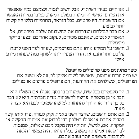
אנו חיים בעידן השיתוף. אבל חשוב לנסות ולצמצם כמה שאפשר
את המידע האישי והתמונות בעולם המקוון, כמובן במידת האפשר.
אם החשבונות היו פרטיים, ככל הנראה, התרמיות הללו היו קשות
יותר לביצוע.
אם כבר הגדלתם והגדרתם את החשבונות שלכם כפרטיים, אל
תאשרו לאנשים, שאינכם מכירים, לעקוב אחריכם ובצעו בדיקה
מינימלית.
חישבו על המידע אותו אתם מפרסמים, שעוזר לצד השני לדעת
עליכם יותר וחנכו את הדור הצעיר יותר לשתף כמה שפחות מידע
אישי
כיצד מתגוננים מפני פרופילים מזויפים?
יש כמה נורות אדומות, שאפשר לשים אליהן לב, וזה לא משנה אם
הפרופילים, ששולחים את ההודעות, הם פרופילים פרוצים או כפולים:
היו סקפטיים בכל שיח, שמעורב בו כסף. אפילו אם השולח הוא
חבר או בן משפחה. פריצה לחשבונות מדיה חברתית היא לא דבר
כל כך נדיר ואז הדרך להתחזות למישהו שמוכר לכם היא קצרה
מאוד.
אם אתם חושבים, שהצד השני באמת זקוק לעזרה, צרו איתו קשר
במדיה אחרת או אפילו בטלפון כדי לבדוק את אמינות הבקשה או
המקרה. אם, למשל, התוקף היה מקבל מכם שאלות, שמנסות
לבדוק את אמינות הבקשה, ככל הנראה, היה ממשיך הלאה
לקורבנות פשוטים יותר ועוזב אתכם.