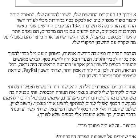
8 מתוך 13 העוקבים החדשים שלי, השיבו להודעה שלי. המטרה היתה
ליצור סיפור מספיק טוב ואז לבקש כסף במהירות מבלי לעורר חשד.
ההודעה הזו קיבלה 8 תשובות מ-13 העוקבים החדשים שלי. כאשר
הקורבנות מאמינים, שהם יודעים עם מי הם מדברים, הם נוטים יותר
להיפרד מכספם
.
במקביל, אנשי הקשר שיתפו אותי כי צר להם בשבילי על
מה שקרה עם החשבון המקורי שלי.
הנדסה חברתית במיטבה דורשת אמינות, ביטחון ומעט מזל בכדי להפוך
את כל זה לסביר והגיוני. הצעד הבא היה להשיג כסף. לבקש מאנשים
להעביר כספים לחשבון בנק אקראי בהודעה הראשונה היה נראה, ככל
הנראה, חשוד. לכן, כדי להיות אמין יותר, יצרתי חשבון
PayPal
, שיראה
לגיטימי יותר ממספר חשבון בנק.
אחד הדברים המטרידים גיליתי, הוא, שזה היה די פשוט ואפילו הצלחתי
לגרום ל'קורבן' שלי להציע בעצמו את העזרה הכספית. זוהי טכניקה בה
משתמשים מהנדסים חברתיים מקצועיים, שימוש בפסיכולוגיה כדי להימנע
מבקשת הכסף ואפילו לגרום למותקף להציע אותו בעצמו. (חשוב לציין,
שלפני שהעבירו אלי את הכסף לחשבון הפייפאל, יצרתי קשר ועדכנתי
בדבר הניסוי, כך שלא הועברו אלי כספים שלא לצורך).
בקיצור - זה לא היה מסובך מדי".
איך שומרים על חשבונות המדיה החברתית?