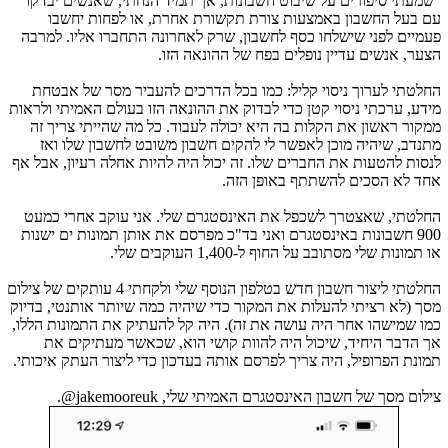
"שמעתי סיפורים על שיבוט חשבונות, אך תמיד הנחתי, שאנשים יבדקו
עם בעל החשבון באמצעות צורת תקשורת אחרת, או לפחות יחשבו
פעמיים לפני שישלחו כסף לחשבון, שרק לאחרונה התחברו אליו. למרבה
הצער, אנשים עדיין נופלים בפח של ההונאה הזו.
החלטתי לערוך ניסוי קליל: כמו בכל הדרכים להעביר מסר של אבטחת
מידע, ערכתי ניסוי קטן כדי לבדוק את ההונאה הזו בעולם האמיתי ולראות
ממקור ראשון את הקלות בה היא יכולה לעבוד. כל מה שהייתי צריך זה
מתנדב, שיהיה מוכן לאפשר לי להקים חשבון משובט לחשבון שלו ואז
לנסות להטעות את החברים שלו. זה יכול היה להיות אחלה רעיון, אבל אף
אחד לא הסכים להשתתף באופן הזה.
החלטתי, שאצטרך לשכפל את האינסטגרם שלי. אני עוקב אחרי כמעט
900 חשבונות באינסטגרם ואני בד"כ מפרסם את אותן תמונות ים ישנות
או תמונות שלי מסתובב על החוף ל-1,400 העוקבים שלי.
החלטתי ליצור חשבון חדש בטלפון הנוסף שלי ולקחתי 4 עותקים של צילום
מסך (לא רציתי להעלות את המקור כדי שיהיה כמה שיותר אותנטי, בדיוק
כמו שמישהו אחר היה עושה את זה). היה קל להעתיק את התמונות הללו,
אך הדבר היחיד, שיכול היה להוות קושי הוא, שכאשר מעתיקים את
תמונת הפרופיל, היה צריך לפרסם אותה בעדכון כדי ליצור העתק איכותי.
צילום מסך של חשבון האינסטגרם האמיתי שלי,
jakemooreuk
@.