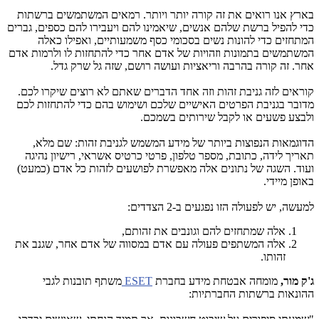
בארץ אנו רואים את זה קורה יותר ויותר. רמאים המשתמשים ברשתות
כדי להפיל ברשת שלהם אנשים, שיאמינו להם ויעבירו להם כספים, גברים
המתחזים כדי להונות נשים בסכומי כסף משמעותיים, ואפילו כאלה
המשתמשים בתמונות וזהויות של אדם אחר כדי להתחזות לו ולרמות אדם
אחר. זה קורה בהרבה וריאציות ועושה רושם, שזה גל שרק גדל.
קוראים לזה גניבת זהות וזה אחד הדברים שאתם לא רוצים שיקרו לכם.
מדובר בגניבת הפרטים האישיים שלכם ושימוש בהם כדי להתחזות לכם
ולבצע פשעים או לקבל שירותים בשמכם.
הדוגמאות הנפוצות ביותר של מידע המשמש לגניבת זהות: שם מלא,
תאריך לידה, כתובת, מספר טלפון, פרטי כרטיס אשראי, רישיון נהיגה
ועוד. השגה של נתונים אלה מאפשרת לפושעים לזהות כל אדם (כמעט)
באופן מיידי
.
למעשה, יש לפעולה הזו נפגעים ב-2 הצדדים:
אלה שמתחזים להם וגונבים את זהותם,
אלה המשתפים פעולה עם אדם במסווה של אדם אחר, שגנב את
זהותו.
ג'ק מור,
מומחה אבטחת מידע בחברת
ESET
משתף תובנות לגבי
ההונאות ברשתות החברתיות: