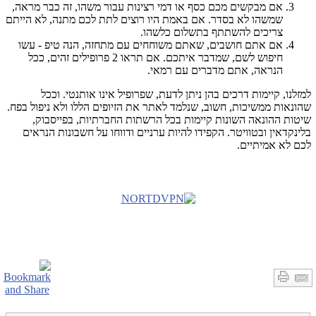
אם מבקשים מכם כסף או דמי רצינות עבור משהו, זה כבר מראה,
שמשהו לא בסדר. אם באמת היו רוצים לתת לכם מתנה, לא הייתם
צריכים להשתתף בתשלום כלשהו.
אם אתם חושבים, שאתם משוחחים עם מתחזה, הנה טיפ - עשו
חיפוש לשם, שמדבר איתכם. אם תראו 2 פרופילים זהים, ככל
הנראה, אתם מדברים עם רמאי.
למזלנו, קיימות דרכים בהן ניתן לדעת, שפרופיל אינו אותנטי. וככל
שהונאות ממשיכות, חשוב, שנלמד לאתר את הזיופים הללו ולא ניפול בפח.
שיטות ההונאה השונות קיימות בכל הרשתות החברתיות, בפייסבוק,
בלינקדאין ובטוויטר. הקפידו להיות ערניים ודווחו על חשבונות הנראים
לכם לא אמיתיים.