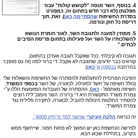
4. בנוסף, השר מנסה "לקושש קולות" עבור
מפלגתו (לא דבר חדש בתחום זה, כמפורט
בסדרת החשיפות
שהסתיימה כאן
). זאת, תוך
דריסת כל חוק ונורמה.
5. ממתין למענה ולתגובת השר, לאור חומרת הנושא
להשלכותיו על השר ועל פעילותו בתחום פריסת הסיבים
לבתים."
תגובה לא קיבלתי. ככל שאקבל תגובה אעדכן בהתאם.
קוראינו כבר יודעים, שתגובה לא אקבל. די ברור למה (זה גם מוסבר
בהרחבה
בנספח א'
כאן
).
הסיבה המרכזית להתעלמות ולהסתרה של החשיפות והשאלות שלי
(כולל חשיפה על חשד למעילה, לכאורה, של השר
בכספי המשרד
,
חשיפה מאתמול -
כאן
), ההסתרה של העובדות המזעזעות הללו ע"י
צמרת משרד התקשורת היא די ברורה: השר והמנכ"לית רוצים
להסתיר החלטות היכולות להוביל, לכאורה, לחקירה פלילית נגד
צמרת המשרד.
זה כנראה
הלקח העיקרי
שהשר למד מ"תיק 4000".
לפרשה הנחשפת כאן יש המשך לא פחות חמור, שייחשף ממש
בקרוב, בתחילת שבוע הבא.