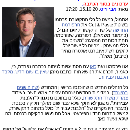
עדכונים בסוף הכתבה
.
מאת:
אבי וייס
, 15.10.20, 17:20
אתמול, כמעט כל כלי התקשורת פרסמו
בשיטת Cut & Paste את
הרפורמה
החדשה
של שר התקשורת
יועז הנדל,
(בתמונה משמאל), רפורמה, שפורסמה
תחת הכותרת המטעה: "משנים את
כללי המשחק - מהיום כל יישוב יוכל
להקים רשת אינטרנט אולטרה מהיר
(סיבים) משלו".
אנו פרסמנו זאת
כאן
עם הסתייגויות לניתוח בכתבה נפרדת, כי,
כאמור, הכרנו את הנושא הזה וכתבנו מזמן
שאין בו שום חדש, מלבד
הלבנת עבירות
.
כל הנהלים החדשים שהוכנסו ברישיון המחודש (
שהיה שנים
במשרד
) ובמדיניות החדשה שחתם עליהם אמש השר, בעידוד
צמרת משרד התקשורת
, כוללים בתוכם
מנגנון ל"הלבנת
עבירות"
, מנגנון
לא חוקי
שלא עבר שום מהלך חקיקה בכנסת
(בעבר, היו מקרים של "הלבנת עבירות" כולל בתחום התקשורת,
למשל בתחום הרדיו הפיראטי, אבל הם נעשו בחקיקה בכנסת, מה
שלא
נעשה כאן).
בשונה מפעמים קודמות, 2 עיתונים "לא אכלו את הלוקש" של הספין