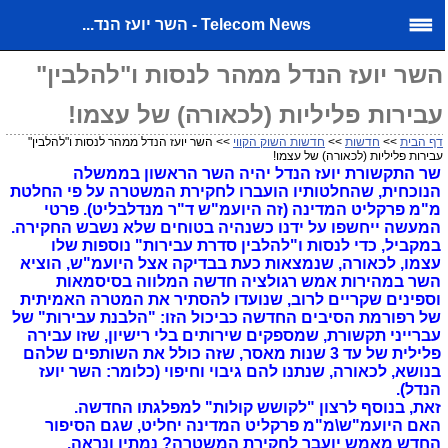
Telecom News - השר יועז הנד...
השר יועז הנדל ממהר לנסות ו"להלבין"
עבירות פליליות (לכאורה) של עצמו!
דף הבית
>>
חדשות
>>
חדשות השוק הקווי
>> השר יועז הנדל ממהר לנסות ו"להלבין"
עבירות פליליות (לכאורה) של עצמו!
שר התקשורת יועז הנדל יהיה השר הראשון בממשלה
הנוכחית, שהחלטותיו הועברו לחקירת המשטרה על פי החלטת
מ"מ פרקליט המדינה (זה היועמ"ש ד"ר מנדלבליט). פרטי
המעשה ייחשפו על ידנו כשנהיה בטוחים שלא נשבש החקירה.
במקביל, כדי לנסות ו"להלבין סדרת עבירות" נוספות שלו
עצמו, לכאורה, שנמצאות כעת בבדיקה אצל היועמ"ש, הוציא
השר במהירות אמש רגולציה חדשה המלווה בסיסמאות
וספינים שקריים לרוב, שנועדו להסתיר את המטרה האמיתית
של רפורמת הסיבים החדשה כביכול הזו: "הלבנת עבירות" של
עברייני תקשורת, שמספקים שירותים בלי רישיון, שזו עבירה
פלילית של עד 3 שנות מאסר, שזה כולל את השותפים שלהם
בנושא, לכאורה, שנתנו להם גיבוי וחיפוי (כלומר: השר יועז
הנדל).
זאת, בנוסף לרצון "לקושש קולות" למפלגתו החדשה.
האם היועמ"ש\מ"מ פרקליט המדינה יחליט, שגם הסיפור
החדש מאמש יועבר לחקירת המשטרה? נמתין ונראה.