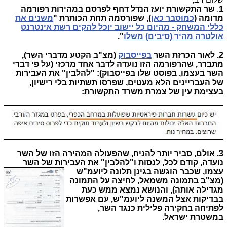
1
.
שר התקשורת יועז הנדל דחף לפרסם במהירות רפורמה
מדומה (
כמוסבר כאן
), שפורסמה תחת הכותרת "
משנים את
כללי המשחק - מהיום כל יישוב יוכל להקים רשת אינטרנט
אולטרה מהיר (סיבים) משלו
".
2. לאור הכרזת השר
בפייסבוק
(מצ"ב הקטע מדברי השר),
מתברר, שהרפורמה הזו נועדה לדבר אחד מרכזי (על פי דברי
השר בעצמו, בפוסט שלו בפייסבוק): "להלבין" את העבירות
של העבריינים הלא מעטים, שפרסו תשתיות בלי רישיון,
בעצימת עין של צמרת משרד התקשורת:
3. אולם, סביר יותר להניח, שהפעולה המהירה הזו של השר
נועדה, קודם לכל, לנסות ו"להלבין" את העבירות של השר
עצמו,
שכבר הוגשה בגינן תלונה ליועמ"ש
(מצ"ב
בתמונה משמאל, לחיצה על התמונה
מגדילה אותה
), והנושא נמצא ממש כעת
בבדיקות אצל המשנה ליועמ"ש, עם אפשרות
לפתיחה בחקירה פלילית כנגד השר,
במשטרת ישראל.