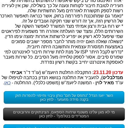
*אחד האינטגרטורים ביקש שיאפשרו להשתמש בתשתיות של
העיריה לטובת חיבור לקוחות ונענה על כך בשלילה, שכן אין לעיריה
רשות לספק תקשורת לאזרחים מעל התשתיות שלה.
*נאמר גם שמתוכננת רפוררמה בחוק, אשר כנראה תאפשר הארכה
של הרשיון הזה, אך זה דורש שנוי חקיקה ועובדים על זה.
* יש רוח גבית ורצון אמיתי מצד המשרד לאפשר השקה של
השירותים הללו, ומצד שני הועלתה אזהרה חד משמעית לפיראטים
שמי שיפעל ללא רשיון או יפריע לרשתות אחרות ימוצה עימו הדין.
*נשאלה שאלה האם יהיה מותר לחבר מספר ישובים סמוכים
באמצעות תמסורת עצמאית והתשובה היתה חיובית.
*נדרש לקבל היתר ISP על מנת לתת שירות חיבור לאינטרנט למי
שפורס סיבים. אסור לספק טלויזיה מעל הסיבים. כל שירות מעבר
לאספקת אינטרנט יחייב בקשת רשיון נפרדת.
עדכון 23.11.20
: התקבלה החלטת היועמ"ש (עו"ד ד"ר
אביחי
מנדלבליט
), להעביר את התלונה בנושא הנדון בכתבה לטיפולו של
עו"ד
מאיר לוין
- המשנה ליועמ"ש (משפט כלכלי). ההחלטה -
כאן
.
השר יועז הנדל "נתפס על חם" נותן גיבוי וחיפוי להפרות חוק
בקנה מידה מזעזע! - לחץ כאן
מי לא מגן עלינו משטף שיחות הספאם, הצינתוקים והרובוטים
המטרידים בטלפון? - לחץ כאן