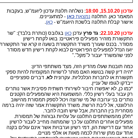
עדכון 15.10.20, 18:00
: נשלחה תלונת עדכון ליועמ"ש, בעקבות
המאמר כאן. התלונה
נמצאת
כאן
- למתעניינים.
אישור קבלת התלונה בלשכת היועמ"ש -
כאן
.
עדכון 22.10.20
:
גד פרץ
עדכן
כאן
בגלובס (כותרת בלבד): "שר
התקשורת מזהיר מפעילים פיראטיים: בואו לקחת רישיון
מסודר. בכנס שעורך משרד התקשורת בשעה זו קרא שר התקשורת
יועז הנדל למפעילים הפיראטיים לבוא לקחת רישיון חדש מסודר
לפני שהמשרד יעבור ל"מקל"."
כמה תובנות שעלו מהדיון הזה, מצד משתתפי הדיון:
*היה דיון קשה בנושא האם מותר לרשויות המקומיות להיות ספקי
תקשורת או לחברות הכלכליות. עקרונית
לא
. דברים ספציפיים
ייבדקו לגופו של עניין.
*כמו כן, לא יאפשרו חיבור לשירותי תשתית פסיבית אשר נותרים
רק עבור בעלי רשיון כללי. המשמעות היא שהמפעילים הקטנים
נותרים בני ערובה של מי שרוצה ויכול לספק תמסורת מהישוב
הרלוונטי, אל ליבת הרשת. משרד התקשורת אמר שזה יהיה ברמה
מסחרית בין החברות, אבל שיש חובה לחבר.
*חלק מהמשתתפים התלוננו על עלויות גבוהות של תמסורת.
מפעילים אחרים התלוננו על כך שהמתווה מחייב לעבור לרשיון
אחוד עם דרישות הון, דמי רשיון וערבויות אשר אינם עולים בקנה
אחד עם מתן שירות לכמה מאות או אלפי מנויים.