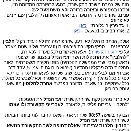
הזה של צמרת משרד התקשורת, בנוגע לרפורמה המדומה הזו,
וכתבו
במפורש ובצורה ברורה ולא משתמעת ל-2
פנים,
שהרפורמה הזו נועדה
בראש וראשונה
ל"
הלבין עבריינים
"
,
לא פחות:
1.
גד פרץ
ב"גלובס" -
כאן
.
2.
ארז רביב
ב-Davar1 -
כאן
.
אולם, הכתבים הללו לא ידעו, שהרפורמה הזו לא נועדה רק ל"
הלבין
עבריינים
" - ספקי תקשורת פיראטיים (זו עבירה של 3 שנות מאסר,
על פי
חוק התקשורת
), אלא היא קודם לכל נועדה, לכאורה,
"להלבין" את התנהלות
השר
יועז הנדל
בעצמו, שר שעומד
(ראשון מבין שרי הממשלה הנוכחית) בפני חקירה משטרתית, לאור
החלטת מ"מ פרקליט המדינה (שהוא כיום גם היועמ"ש, עו"ד ד"ר
אביחי מנדלבליט
). זאת, בפרשה, שכרגע לא אדווח עליה, כדי לא
לפגוע בכל מהלך חקירה אפשרי של המשטרה ולא לשבש כל מהלך,
ככל שיתקיים, בנושא זה. מדובר בפרשה
אחרת לחלוטין
מזו שאני
עוסק בה כאן.
לא ברור מהיכן לקח שר התקשורת
יועז הנדל
את הסמכות
"להלבין" עבירות פליליות, לכאורה,
לעברייני תקשורת ולו עצמו
.
הבוקר בשעה 08:57
שלחתי את השאלות הבהולות ביותר הבאות
לשר התקשורת
יועז הנדל
:
"הנדון: ​הלבנת עבירות: שאלה דחופה לשר התקשורת בנושא.
שלום רב,