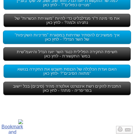
למה שר התקשורת יועז הנדל חוזר שוב ושוב על שקר בעניין
"מנויים כפולים"? - לחץ כאן
את מי מינה ד"ר מנדלבליט כדי להיות "משגיחת הכשרות" של
נתניהו ולמה? - לחץ כאן
איך ממשיכים להסתיר שחיתות במסגרת "מדיניות השקיפות"
של השר הנדל? - לחץ כאן
חשיפת החקירה הפלילית כנגד השר יועז הנדל והיועמ"שית
במש' התקשורת - לחץ כאן
האם ועדת הכלכלה של הכנסת תשבש את החקירה בנושא
"מתווה הסיבים"? -לחץ כאן
התכנית להקים רשת אינטרנט אולטרה מהיר (סיבים) בכל יישוב
בפריפריה - מתה! - לחץ כאן