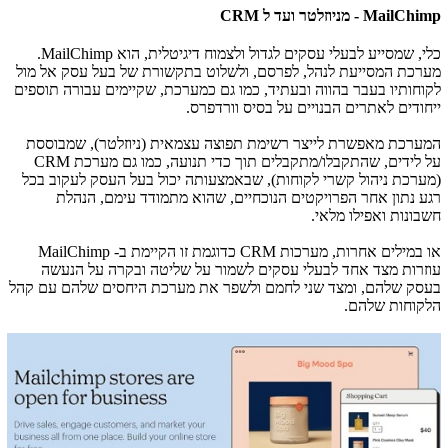
MailChimp
- מניוזלטר ועד ל
CRM
כלי, שמסייע לבעלי עסקים לגדול ולצמוח דיגיטלית, הוא
MailChimp
.
מערכת המסייעת לנהל, לפרסם, ולשלוט בתקשורת של בעל עסק אל מול
לקוחותיו בעבר בהווה ובעתיד, כמו גם כמערכת, שקיימים עבורה תוספים
ייחודים לאתרים הבנויים על בסיס וורדפרס.
המערכת מאפשרת לייצר רשימת תפוצה עצמאית (ניוזלטר), שמבוססת
על לידים, שהתקבלו/מתקבלים תוך כדי תנועה, כמו גם מערכת
CRM
(מערכת ניהול קשרי לקוחות), שבאמצעותה יכול בעל העסק לעקוב בכל
רגע נתון אחר הפרויקטים הנוכחיים, שהוא מתמודד עימם, הנהלת
חשבונות ואפילו מלאי.
או במילים אחרות, מערכות
CRM
כדוגמת זו הקיימת ב-
MailChimp
עוזרות מצד אחד לבעלי עסקים לשמור על שליטה ובקרה על הנעשה
בעסק שלהם, ומצד שני לחמם ולשפר את מערכת היחסים שלהם עם קהל
הלקוחות שלהם.