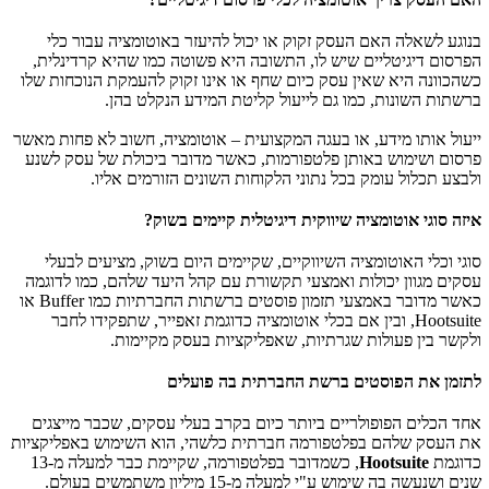
בנוגע לשאלה האם העסק זקוק או יכול להיעזר באוטומציה עבור כלי
הפרסום דיגיטליים שיש לו, התשובה היא פשוטה כמו שהיא קרדינלית,
כשהכוונה היא שאין עסק כיום שחף או אינו זקוק להעמקת הנוכחות שלו
ברשתות השונות, כמו גם לייעול קליטת המידע הנקלט בהן.
ייעול אותו מידע, או בעגה המקצועית – אוטומציה, חשוב לא פחות מאשר
פרסום ושימוש באותן פלטפורמות, כאשר מדובר ביכולת של עסק לשנע
ולבצע תכלול עומק בכל נתוני הלקוחות השונים הזורמים אליו.
איזה סוגי אוטומציה שיווקית דיגיטלית קיימים בשוק?
סוגי וכלי האוטומציה השיווקיים, שקיימים היום בשוק, מציעים לבעלי
עסקים מגוון יכולות ואמצעי תקשורת עם קהל היעד שלהם, כמו לדוגמה
כאשר מדובר באמצעי תזמון פוסטים ברשתות החברתיות כמו
Buffer
או
Hootsuite
, ובין אם בכלי אוטומציה כדוגמת זאפייר, שתפקידו לחבר
ולקשר בין פעולות שגרתיות, שאפליקציות בעסק מקיימות.
לתזמן את הפוסטים ברשת החברתית בה פועלים
אחד הכלים הפופולריים ביותר כיום בקרב בעלי עסקים, שכבר מייצגים
את העסק שלהם בפלטפורמה חברתית כלשהי, הוא השימוש באפליקציות
כדוגמת
Hootsuite
, כשמדובר בפלטפורמה, שקיימת כבר למעלה מ-13
שנים ושנעשה בה שימוש ע"י למעלה מ-15 מיליון משתמשים בעולם.