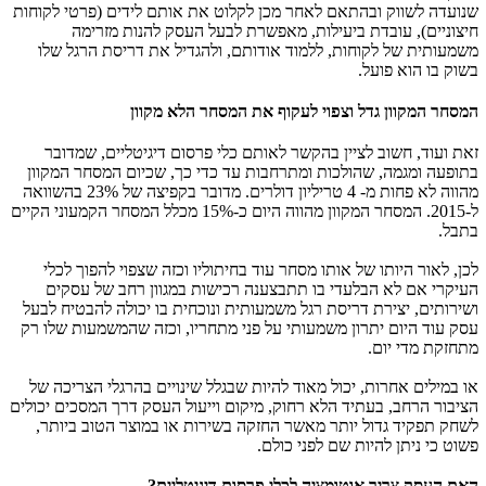
שנועדה לשווק ובהתאם לאחר מכן לקלוט את אותם לידים (פרטי לקוחות
חיצוניים), עובדת ביעילות, מאפשרת לבעל העסק להנות מזרימה
משמעותית של לקוחות, ללמוד אודותם, ולהגדיל את דריסת הרגל שלו
בשוק בו הוא פועל.
המסחר המקוון גדל וצפוי לעקוף את המסחר הלא מקוון
זאת ועוד, חשוב לציין בהקשר לאותם כלי פרסום דיגיטליים, שמדובר
בתופעה ומגמה, שהולכות ומתרחבות עד כדי כך, שכיום המסחר המקוון
מהווה לא פחות מ- 4 טריליון דולרים. מדובר בקפיצה של 23% בהשוואה
ל-2015. המסחר המקוון מהווה היום כ-15% מכלל המסחר הקמעוני הקיים
בתבל.
לכן, לאור היותו של אותו מסחר עוד בחיתוליו וכזה שצפוי להפוך לכלי
העיקרי אם לא הבלעדי בו תתבצענה רכישות במגוון רחב של עסקים
ושירותים, יצירת דריסת רגל משמעותית ונוכחית בו יכולה להבטיח לבעל
עסק עוד היום יתרון משמעותי על פני מתחריו, וכזה שהמשמעות שלו רק
מתחזקת מדי יום.
או במילים אחרות, יכול מאוד להיות שבגלל שינויים בהרגלי הצריכה של
הציבור הרחב, בעתיד הלא רחוק, מיקום וייעול העסק דרך המסכים יכולים
לשחק תפקיד גדול יותר מאשר החזקה בשירות או במוצר הטוב ביותר,
פשוט כי ניתן להיות שם לפני כולם.
האם העסק צריך אוטומציה לכלי פרסום דיגיטליים?