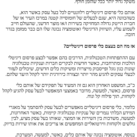
משקל גדול יותר ככל שהזמן חולף.
אותם כלי פרסום דיגיטליים רלוונטיים לכל בעל עסק באשר הוא,
כשהכוונה היא, שגם לבעלים של חומוסייה קטנה במרכז העיר או של
חברת הייטק גדולה המחזיקה בשירות ו/או מוצר חדשני, שהעולם חייב
לשמוע עליו, השיווק הדיגיטלי ואוטומציה נכונה שלו הם כבר ממזמן בגדר
חובה.
אז מה הם בעצם כלי פרסום דיגיטליים?
עם ההתפתחות הטכנולוגית, הדרכים בהם אפשר לבצע פרסום דיגיטלי
הולכות ומתרחבות, כאשר חדשות לבקרים חברות וענקיות טכנולוגיה
שונות כגון גוגל ופייסבוק מייצרות ומשיקות כלים חדשים, שיכולים לעזור
לבעלי עסקים להגיע מהר יותר ובצורה כירורגית יותר לקהל היעד שלהם.
כ"כ, המשפט האחרון הוא גם זה המעיד על תפקידם של אותם כלי
פרסום, כאשר, למעשה, מדובר באמצעי המאפשר לבעל עסק להגיע לקהל
לקוחות, תוך פילוח קל ונוח.
כלומר, כלי פרסום דיגיטליים מאפשרים לבעל עסק להסתמך על מאגרי
המידע הבלתי נגמרים של ענקיות טכנולוגיה קיימות, כאשר האחרונות,
למעשה, משדכות בין השירות או המוצר, שאותו בעל עסק מציע, לבין
גולשים ולקוחות ווירטואליים המחפשים או צריכים את אותו שירות בדיוק.
בנוסף, אוטומציה נכונה של אותם כלים, כאשר, למעשה, המערכת,