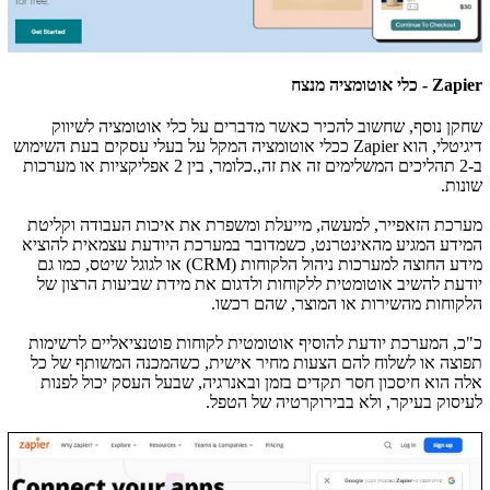
Zapier
- כלי אוטומציה מנצח
שחקן נוסף, שחשוב להכיר כאשר מדברים על כלי אוטומציה לשיווק
דיגיטלי, הוא
Zapier
ככלי אוטומציה המקל על בעלי עסקים בעת השימוש
ב-2 תהליכים המשלימים זה את זה,.כלומר, בין 2 אפליקציות או מערכות
שונות.
מערכת הזאפייר, למעשה, מייעלת ומשפרת את איכות העבודה וקליטת
המידע המגיע מהאינטרנט, כשמדובר במערכת היודעת עצמאית להוציא
מידע החוצה למערכות ניהול הלקוחות (
CRM
) או לגוגל שיטס, כמו גם
יודעת להשיב אוטומטית ללקוחות ולדגום את מידת שביעות הרצון של
הלקוחות מהשירות או המוצר, שהם רכשו.
כ"כ, המערכת יודעת להוסיף אוטומטית לקוחות פוטנציאליים לרשימות
תפוצה או לשלוח להם הצעות מחיר אישית, כשהמכנה המשותף של כל
אלה הוא חיסכון חסר תקדים בזמן ובאנרגיה, שבעל העסק יכול לפנות
לעיסוק בעיקר, ולא בבירוקרטיה של הטפל.