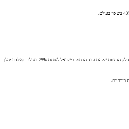
כ"כ נמצא לגבי השאלה "איזה חלק מצוות הארגון שלך עבד מרחוק לפני המגיפה או עובד כרגע מרחוק?" שלפני מגפת הקורונה 27% מהארגונים השיבו, שחלק מהצוות שלהם עבד מרחוק בישראל לעומת 25% בעולם. ואילו במהלך