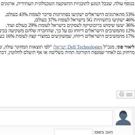
בנוסף עולה, שבכל הנוגע לתוכניות ההשקעה הטכנולוגית העתידית, ארגוני
53% מהארגונים הישראלים ישקיעו בפתרונות סייבר לעומת 43% בעולם,
46% ישקיעו בתשתיות
G
5 בישראל לעומת 37% בעולם,
36% יעשו שימוש ברובוטיקה לעסקים בישראל לעומת 29% בעולם ועוד.
12% מהמשיבים הישראלים דיווחו גם על כך, שהחברה שלהם משקיעה בבינה מלאכותית לעומת 11% בעולם,
17% מהמשיבים הישראלים דיווחו, שמשקיעים במוצרי קצה לעומת 16% בעולם, כאשר גם מבחינת השקעות בסביבת ענן ובניהול הדאטה חברות ישראליות נמצאות לא הרחק מהממוצע האירופי.
ליאור פוני
, מנכ"ל
Dell Technologies
ישראל
מרחוק גם לאחר שמגפת הקורונה תהיה בשליטה או אף תיעלם לחלוטין, דבר