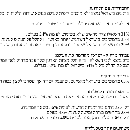
התמודדות עם הקורונה
:
ארגונים בישראל נמצאו לא מוכנים יחסית לעולם בנושא שירות הלקוחות, כשרק 39% ציינו, שפתחו ערוצים דיגיטליים חדשים לתמיכה בלקוחות לעומת 43% בשאר
אך לעומת זאת, ישראל מובילה במספר פרמטרים ביניהם:
31% השאילו ציוד מחשוב שלא בשימוש לעומת 24% בעולם,
35% מהמשיבים בישראל השתמשו יותר באנשי
IT
להקל על העומס לעומת 31% בעולם,
29% מהמשיבים בישראל שיתפו מידע עם גוף ציבורי או חברה אחרת, שסייעה בהקלה עם ההתמודדות עם הנגיף לעומת 27% בעולם.
עבודה מרחוק - ישראל מקדימה את העולם:
המגיפה החלק גדל ל-54% בישראל לעומת 52% בעולם.
שרידות העסקים:
63% מהמשיבים בישראל מאמינים, שהעסק ישרוד אך יצטרכו לקצץ בכוח האדם לעומת 60% בשאר העולם. כמו כן שיקח מספר שנים לחזור לאותה רמת ריווחיות.
טרנספורמציה דיגיטלית:
המקום בו ישראל נמצאת הרחק מאחור הוא בנושאים של התייחסות למאפייני 
רק 22% חוזים בהזדמנויות חדשות לעומת 36% בשאר המדינות,
23% מחדשים בצורה גמישה לעומת 38% בעולם,
ורק 36% פועלים בזמן אמת לעומת 46% במדינות שנסקרו.
משקיעים יותר בטכנולוגיה: