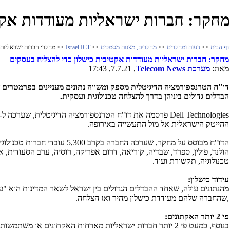
מחקר: חברות ישראליות מעודדות אקט
דף הבית
>>
דעות ומחקרים
>>
מחקרים, מצגות מסמכים
>>
Israel ICT
>> מחקר: חברות ישראליות מ
מחקר: חברות ישראליות מעודדות אקטיבית כישלון כדי להצליח בעסקים
מאת:
מערכת
Telecom News
, 7.7.21, 17:43
דו"ח הטרנספורמציה הדיגיטלית מספק ומשווה
נתונים מעניינים בפרמטרים 
הבדלים גדולים ביניהן בדרך להצלחה טכנולוגית ועסקית.
Dell Technologies
פרסמה את דו"ח הטרנספורמציה הדיגיטלית, שערכה ל-2020 (
ההייטק הישראלית אל מול התעשייה באירופה.
הדו"ח מבוסס על מחקר, שערכה החברה בקרב 5,300 עובדי חברות טכנולוגיות בינוניות וגדולות, מ-23 מדינות כולל, בין היתר,
הולנד, פולין, ספרד, שבדיה, קוריאה, דרום אפריקה, רוסיה, ערב הסעודית, א
טכנולוגיה, תקשורת ועוד.
עידוד כישלון:
,שהחברה שלהם מעודדת כישלון מהיר ואז הצלחה.
פי 2 יותר האקתונים:
בנוסף, כמעט פי 2 יותר חברות ישראליות מארחות האקתונים או משתמשות בטכנולוגיות שרק הושקו (30%) ויוצרות עבור העובדים פעילויות המטפחות יצירתיות ותרבות דיגיטלית חדשנית לעומת 17% מהאירופיות.