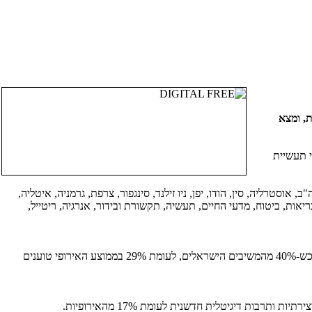
ת, ומצא
י תעשיית
ב, אוסטרליה, סין, הודו, יפן, ניו זילנד, סינגפור, צרפת, גרמניה, איטליה,
יאות, ביטוח, מדעי החיים, תעשיה, תקשורת ובידור, אנרגיה, ריטייל,
מהנתונים עולה, שאחד ההבדלים הגדולים בין ישראל לשאר המדינות הוא "עידוד הכישלון" בצורה אקטיבית וחוסר הפחד של חברות ישראליות מכישלון, כש-40% מהמשיבים הישראלים, לעומת 29% בממוצע האירופי טוענים