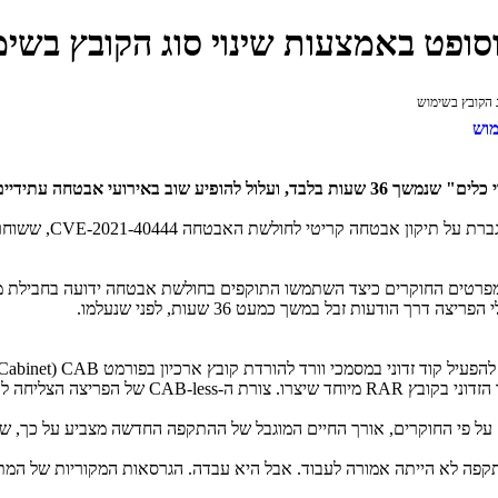
סופט באמצעות שינוי סוג הקובץ בשי
 הקובץ בשימוש
מוש
נמשך 36 שעות בלבד,
ועלול להופיע שוב באירועי אבטחה עתידיים
ברת על תיקון אבטחה קריטי לחולשת האבטחה
CVE-2021-40444
, ששוחר
מפרטים החוקרים כיצד השתמשו התוקפים בחולשת אבטחה ידועה בחבילת מי
דרך הודעות זבל במשך כמעט 36 שעות, לפני שנעלמו.
להפעיל קוד זדוני במסמכי וורד להורדת קובץ ארכיון בפורמט
CAB
(
Cabinet
הזדוני בקובץ
RAR
מיוחד שיצרו. צורת ה-
CAB-less
של הפריצה הצליחה לעק
התקפה לא הייתה אמורה לעבוד. אבל היא עבדה. הגרסאות המקוריות של המת