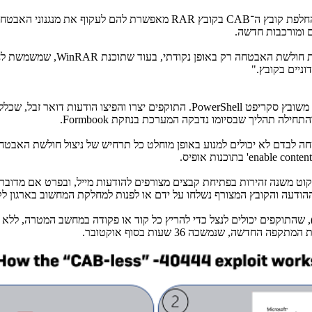
חלפת קובץ ה־
CAB
בקובץ
RAR
מאפשרת להם לעקוף את מנגנוני האבטחה 
 ומורכבות חדשה.
WinRAR
, שמשמשת לחי
וניים בקובץ."
ו משובץ סקריפט
PowerShell
. התוקפים יצרו והפיצו הודעות דואר זבל, שכלל
והתחילה תהליך שבסיומו נדבקה המערכת בנוזקת
Formbook
.
ה לבדם לא יכולים למנוע באופן מוחלט כל תרחיש של ניצול חולשת האבטחה
enable content
' בתוכנות אופיס.
קוט משנה זהירות בפתיחת קבצים מצורפים להודעות מייל, ובפרט אם מדובר ב
הודעה והקובץ המצורף נשלחו על ידם או לפנות למחלקת המחשוב בארגון לק
, שהתוקפים יכולים לנצל כדי להריץ כל קוד או פקודה במחשב המטרה, לל
ה, שנמשכה 36 שעות בסוף אוקטובר.