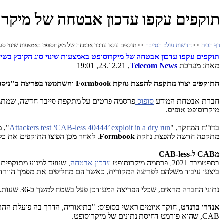
תוקפים עקפו עדכון אבטחה של מיקרו
דף הבית
>>
חדשות עולם הסייבר
>> תוקפים עקפו עדכון אבטחה של מיקרוסופט באמצעות שינוי סוג
תוקפים עקפו עדכון אבטחה של מיקרוסופט באמצעות שינוי סוג הקובץ בשי
מאת: מערכת
Telecom News
, 23.12.21, 19:01
התוקפים יצרו מתקפה להפצת נוזקת
Formbook
והשתמשו בפריצה ב"ניסוי כלים" ש
חברת אבטחת המידע
סופוס
פרסמה פרטים על מתקפת סייבר חדשה, שמתג
מיקרוסופט אופיס.
בדו"ח המחקר, "
Attackers test ‘CAB-less 40444’ exploit in a dry run
", 
מתקפה חדשה להפצת נוזקת
Formbook
. לאחר מכן הפיצו התוקפים את כלי הפריצה 
מ
CAB
ל-
CAB-less
בספטמבר 2021, פרסמה מיקרוסופט
עדכון אבטחה
, שנועד למנוע מתוקפים 
ביצעו עיבוד משלהם לפריצה המקורית, כאשר הם מחליפים את מסמך הוורד 
נתוני החברה מראים, שכלי הפריצה המעודכן פעל בשטח למשך כ-36 שעות. על פי החוקרים, אורך החיים המוגבל של ההתקפה החדשה מצביע על כך, שמדובר בניסוי כלים של הקוד, שעלול להופיע שוב באירועי אבטחה עתידיים.
אנדרו ברנדט
, חוקר איומים ראשי בסופוס: "בתיאוריה, הדרך בה פועלת ה
CAB
, שהוא פורמט דחיסת נתונים של מיקרוסופט.