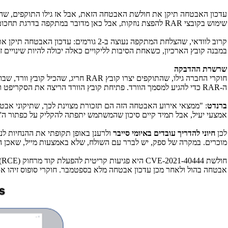
עדכון האבטחה תיקן את חולשת האבטחה הזאת, אבל אז גילו התוקפים, שה
שימוש בקובצי
RAR
להפצת נוזקות, אבל כאן מדובר במתקפה בדרגת תחכום
קרוב לוודאי, שהצלחת המתקפה נעוצה ב-2 גורמים: עדכון האבטחה תיקן את חולשת האבטחה רק באופן נקודתי, בעוד שתוכנת
במבנה קובץ הארכיון, כשאחת הסיבות לליקויים כאלה יכולה להיות שינויים זד
שרשרת ההדבקה
חוקרי החברה גילו, שהתוקפים יצרו קובץ
RAR
חריג, שהכיל קובץ וורד, שב
ה-
RAR
כדי להגיע למסמך הוורד. פתיחת קובץ הוורד הריצה את הסקריפט 
ברנדט
: "ממצאי אירוע האבטחה הזה הם תזכורת מצוינת לכך, שתיקוני אבטח
אמצעי יעיל, אבל תמיד קיים סיכון שהמשתמש יתפתה להקליק על כפתור ה'
לכן
חיוני להדריך עובדים באיומי סייבר
ולרענן באופן תקופתי את ההנחיות לנ
מוכרים. במקרה של ספק, יש לברר עם השולח, שלא באמצעות מייל, שאכן ה
חולשת
CVE-2021-40444
היא פגיעות קריטית להפעלת קוד מרחוק (
RCE
)
אבטחה בהול ולאחר מכן עדכון אבטחה מלא בספטמבר. חוקרי סופוס זיהו את המתקפה החדש