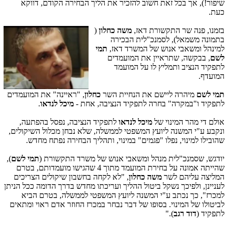
שיפור!), אך בכל זאת חשוב להזכיר את הליך הבחירה הקודם, דווקא
כעת.
בזמנו, פנה שר התקשורת דאז,
משה כחלון
(
בתמונה משמאל), לסמנכ"לית הבכירה
למינהל ומשאבי אנוש של המשרד דאז,
תמי
לשם
, בבקשה, שתראיין את המועמדים
לתפקיד הנציב ותמליץ לו על המועמד
המועדף.
תמי לשם
מיהרה ליישם את הנחיית השר
כחלון
, "ראיינה" את המועמדים
לתפקיד ו"במקרה" בחרה לתפקיד הנציבה, אחת -
מיכל לנדאו
.
אולם די מהר המינוי של
מיכל לנדאו
לתפקיד הנציבה, נפסל בהפתעה,
ונקבע ע"י המשנה ליועץ המשפטי לממשלה, שלא נבחן מכלול השיקולים,
שהובילו למינוי, נפלו "פגמים" במינוי, ותהליך הבחירה נפתח מחדש.
יודגש, שסמנכ"לית מנהל ומשאבי אנוש של משרד התקשורת (
תמי לשם
),
שהייתה אמונה על בחירת המועמד מתוך 4 שהגישו מועמדותם, בטרם
המליצה עליהם לשר
משה כחלון
, "לא לקחה בחשבון שיקולים הצריכים
לעניינן, ולפיכך נשקל ביטול ההליך ועריכתו מחדש בדרך הדומה ככל הניתן
למכרז", כך נכתב ע"י המשנה ליועץ המשפטי לממשלה, בטרם הביא
לביטולו של המינוי. בסופו של דבר נבחר במכרז החוזר אדם ראוי ומתאים
לתפקיד (
דוד רגב
)."