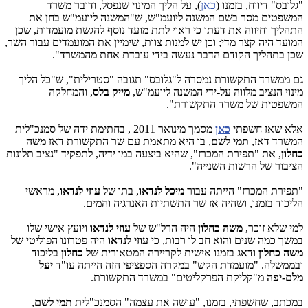
"גלובס" דיווח, בזמנו (
כאן
), על הליך המינוי שנפסל, ודובר משרד
המשפטים מסר בשם המשנה ליועמ"ש, ש"המשנה ליועמ"ש בחן את
התהליך וחיווה את דעתו כי ראוי לתת מועד נוסף להגשת מועמדות, שכן
המועד היה קצר מדי; וכן יש למנות צוות, שימיין את המועמדים עבור השר,
שכן בתהליך הקודם הדבר נעשה בידי עובדת אחת מהמשרד".
גם ממשרד התקשורת נמסרה ל"גלובס" תגובה "סטרילית", ש"כל הליך
מינוי הנציב מלווה על-ידי המשנה ליועמ"ש,
מייק בלס
, והמחלקה
המשפטית של משרד התקשורת".
אלא שאז חשפתי
כאן
מסמך מינואר 2011 , בחתימת ידה של סמנכ"לית
המשרד דאז,
תמי לשם
, בו היא מתאמת עם שר התקשורת דאז
משה
כחלון
, את "תפירת המכרז", שהיא ביצעה במו ידיה, לתפקיד "נציב תלונות
הציבור של הרשות השנייה".
"תפירת המכרז" הייתה עבור
מיכל לנדאו
, בתו של
עוזי לנדאו
, מראשי
הליכוד בזמנו, ושהיה אז שר התשתיות האנרגיה והמים.
למי שלא זוכר,
משה כחלון
היה הרל"ש של
עוזי לנדאו
ויועץ אישי שלו
במשך כמה שנים והוא חב לו רבות, כי
עוזי לנדאו
היה פטרונו הפוליטי של
משה כחלון
ודאג בזמנו אישית לקריירה המטאורית של
כחלון
בליכוד
ובממשלה. "מועמדת הקש" במקרה הספציפי הזה הייתה עו"ד
יעל
מלם-יפה
מ"קליקת הפרקליטים" במשרד התקשורת.
במכתב, שחשפתי, בזמנו, "עושה את עצמה" הסמנכ"לית
תמי לשם
,