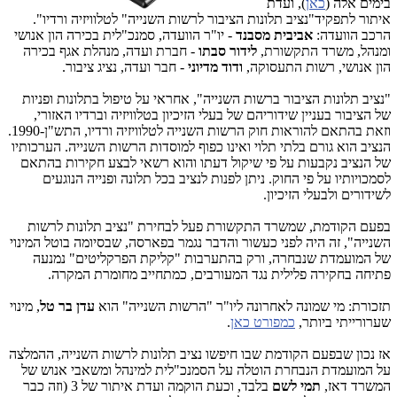
בימים אלה (
כאן
), ועדת
איתור לתפקיד"נציב תלונות הציבור לרשות השנייה" לטלוויזיה ורדיו".
הרכב הוועדה:
אביבית מסבנד
- יו"ר הוועדה, סמנכ"לית בכירה הון אנושי
ומנהל, משרד התקשורת,
לידור סבתו
- חברת ועדה, מנהלת אגף בכירה
הון אנושי, רשות התעסוקה,
ודוד מדיוני
- חבר ועדה, נציג ציבור.
"נציב תלונות הציבור ברשות השנייה", אחראי על טיפול בתלונות ופניות
של הציבור בעניין שידוריהם של בעלי הזיכיון בטלוויזיה וברדיו האזורי,
וזאת בהתאם להוראות חוק הרשות השנייה לטלוויזיה ורדיו, התש"ן-1990.
הנציב הוא גורם בלתי תלוי ואינו כפוף למוסדות הרשות השנייה. הערכותיו
של הנציב נקבעות על פי שיקול דעתו והוא רשאי לבצע חקירות בהתאם
לסמכויותיו על פי החוק. ניתן לפנות לנציב בכל תלונה ופנייה הנוגעים
לשידורים ולבעלי הזיכיון.
בפעם הקודמת, שמשרד התקשורת פעל לבחירת "נציב תלונות לרשות
השנייה", זה היה לפני כעשור והדבר נגמר בפארסה, שבסיומה בוטל המינוי
של המועמדת שנבחרה, ורק בהתערבות "קליקת הפרקליטים" נמנעה
פתיחה בחקירה פלילית נגד המעורבים, כמתחייב מחומרת המקרה.
תזכורת: מי שמונה לאחרונה ליו"ר "הרשות השנייה" הוא
עדן בר טל
, מינוי
שערורייתי ביותר,
כמפורט כאן
.
אז נכון שבפעם הקודמת שבו חיפשו נציב תלונות לרשות השנייה, ההמלצה
על המועמדת הנבחרת הוטלה על הסמנכ"לית למינהל ומשאבי אנוש של
המשרד דאז,
תמי לשם
בלבד, וכעת הוקמה ועדת איתור של 3 (וזה כבר