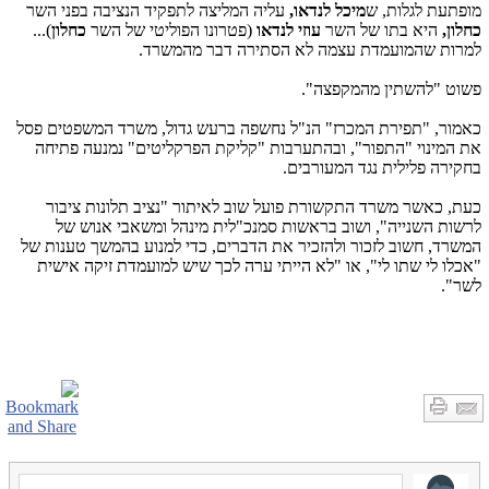
מופתעת לגלות, ש
מיכל לנדאו,
עליה המליצה לתפקיד הנציבה בפני השר
כחלון,
היא בתו של השר
עוזי לנדאו
(פטרונו הפוליטי של השר
כחלון
)...
למרות שהמועמדת עצמה לא הסתירה דבר מהמשרד.
פשוט "להשתין מהמקפצה".
כאמור, "תפירת המכרז" הנ"ל נחשפה ברעש גדול, משרד המשפטים פסל
את המינוי "התפור", ובהתערבות "קליקת הפרקליטים" נמנעה פתיחה
בחקירה פלילית נגד המעורבים.
כעת, כאשר משרד התקשורת פועל שוב לאיתור "נציב תלונות ציבור
לרשות השנייה", ושוב בראשות סמנכ"לית מינהל ומשאבי אנוש של
המשרד, חשוב לזכור ולהזכיר את הדברים, כדי למנוע בהמשך טענות של
"אכלו לי שתו לי", או "לא הייתי ערה לכך שיש למועמדת זיקה אישית
לשר".