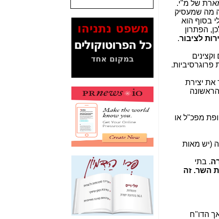
רת של מ"י.
דום, זה מה שמעסיק
המסמכים בנושא בזק-
י בסוף הוא
Yes (תיק 4000)
 לכן, הפתרון
מוכיחים "תפירת תיק"
רות לציבור
.
לאיש הלא נכון! -
כאן
וקצינים
עובדות ומסמכים
 פרוגרסיביות.
המוסתרים מהציבור:
האם ביבי כשר
פשר את יצירת
תקשורת עזר לקב'
מ 5", כפי שנחשף בכתבה הראשונה
בזק? -
כאן
מה מקור ה-Fake
פת מפכ"ל או
News שהביא לתפירת
תיק לביבי והעלמת
החשודים הנכונים -
כאן
ה (יש מאות
אחת הרגליים של "תיק
ה
. בתי
4000 התפור"
 השר. זה
התמוטטה היום
בניצחון (כפול) של בזק
-
כאן
איך כתבות מפנקות
אך הדו"ח
הפכו לפתע לטובת