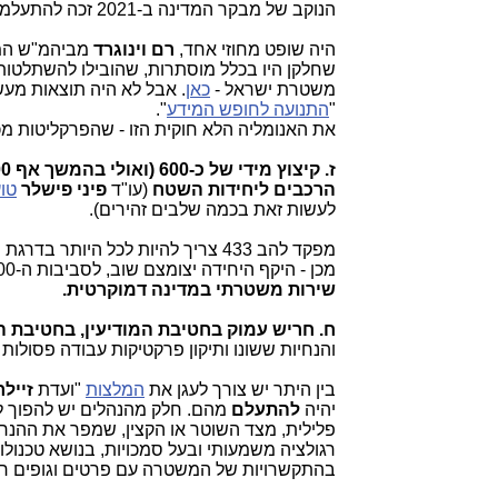
הנוקב של מבקר המדינה ב-2021 זכה להתעלמות רבתי (ובכוונה) -
היה שופט מחוזי אחד,
רם וינוגרד
שחלקן היו בכלל מוסתרות, שהובילו להשתלטות
משטרת ישראל -
כאן
. אבל לא היה תוצאות מעש
"
התנועה לחופש המידע
".
את האנומליה הלא חוקית הזו - שהפרקליטות מ
ז. קיצוץ מידי של כ-600 (ואולי בהמשך אף 1000) משרות מלהב 433 (המונה כ-1,600 איש,
הרכבים ליחידות השטח
(עו"ד
פיני פישלר
טוע
לעשות זאת בכמה שלבים זהירים).
מפקד להב 433 צריך להיות לכל היות
מכן - היקף היחידה יצומצם שוב, לסביבות ה-500 איש, מתוך תפיסת עולם, שהפעילות בשטח לטובת הציבור היא
שירות משטרתי במדינה דמוקרטית.
ח. חריש עמוק בחטיבת המודיעין, בחטיבת החקירות, בלהב 433, בימ"רים ושאר
והנחיות ששונו ותיקון פרקטיקות עבודה פסולות 
בין היתר יש צורך לעגן את
המלצות
"ועדת
זיילר
יהיה
להתעלם
מהם. חלק מהנהלים יש להפוך לתי
פלילית, מצד השוטר או הקצין, שמפר את ההנחי
רגולציה משמעותי ובעל סמכויות, בנושא טכנולו
בהתקשרויות של המשטרה עם פרטים וגופים חיצ