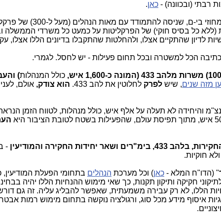
כאן
.
מביהמ"ש המחוזי בי-ם, שניסה להתמודד עם
 (ללא כל בסיס חוקי) של הפרקליטות על כמעט כל משרדי הממשלה וב
יות לדיון שהתקיים אצלו, ולהחלטות שהתקבלו בדיונים הללו אצלו, ע
כתיבה הכל למשטרה ובכל תחום פעילות - יש לחסל. לגמרי.
כולל המנהלות
) והעב
ן מזה שנים
, שיש
לפרק
לחלוטין את להב 433.
הוא צודק,
אולם, לעניו
ר בדרגת נצ"מ והיחידה לא תעלה על אלף איש, כולל מנהלות, לטווח הזמן הנרא
הער
 יחידות החקירה והמודיעין
- ב
ולא חוקיות.
" (הדו"ח המלא -
כאן
) וכל מערכת
הנהלים
בתחומי הפעלת המודיעין, כ
קוני חקיקה ותיקון תקנות, כך שאי מימוש ההנחיות הללו יהיה בבחינ
ות הללו, לא רק עבירה משמעתית, שאפשר להבליג עליה. זה גם דורש
גיות איסוף מידע מכל סוג, ורגולציה נוקשה בתחום מימוש רמות אבטח
וניים.