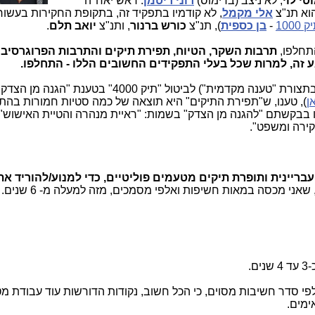
טי לוי
, לא ניצב (בדימוס)
רוני ריטמן
. ראש יאח"ה
אלי מקמל
, לא קודמיו בתפקיד זה, בתקופת החקירות בעשור
10
-
בן כספית
), תנ"צ
כורש ברנור
, ותנ"צ
יואב תלם
.
תחלפו,
תרבות השקר, הטיוח, תפירת תיקים והתרבות הפרוגרסיבי
 זה, למרות שכל בעלי התפקידים החשובים הללו - התחלפו.
בבקשותיהם (בתצורת "טענה מקדמית") לביטול "תיק 4000" בטענת
ן
), טענו, ש"תפירת התיקים" היא תוצאה של כמה סטיות חמורות בהתנ
ו בבקשתם "להגנה מן הצדק" בשמות: "ראיית מנהרה והטיית האישוש", 
קירה ומשפט".
יינית ותופרת תיקים מטעמים פוליטיים, כדי למנוע/להוריד את 
זו האמת וכל האמת החמורה ביותר, שאנ
ם.
לפי סדר חשיבות מסוים, כי הכל חשוב, נקודות הדורשות עוד עבודת מ
ימים.