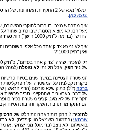
תמלול מלא של 2 החקירות האחרונות של
הדס ק
נמצא
כאן
.
איך מתרחש מצב, בו ברור לחוקרי המשטרה, ש
מעליהם, לא מוציא מסמך, שבו כתוב שחור על ג
החדש" (בדומה ל"תיק 1000 הישן") הוא
סגירה
איך לא נמצא צדיק אחד מכל אלפי השוטרים והקצ
ואין
"תיק 1000"?
של
ניר חפץ
, אבל תלונתו
לא טופלה
(למה? הס
המשטרה הצטיינה במשך שנים בטיוח פרשיות חק
ביקורת קטלנית על המשטרה ועל הפרקליטות המ
ברכה
(ז"ל) בתיק שלא פורסם (הדף הראשון של
של דבר, בערעורים שהתקיימו סביב פרשיות אל
הקריירה של לא מעט קציני משטרה בכירים ופר
הם
התקדמו
. תרבות השקר ותרבות הטיוח וקב
להזכיר
: 2 החקירות האחרונות הללו של
הדס קל
שבתאי
(בתמונה משמאל מוויקיפדיה),
לא
רנ"צ
בן-שלום
,
לא
ניצב (בדימוס)
מני יצחקי
, או מח