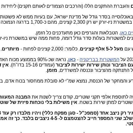
והעברת ההתקנים הללו (והרכבים הצמודים לאותם תקנים) ליחידות
שוטרים ועוד כ-17 אלף אזרחים עובדי משטרה. במשטרת ניו-יורק י
ם כאן
. הטבלאות והגרפים כאן מתעדכנים כל הזמן.
נים למשטרות בעלות סדר גודל דומה, פחות ממה שיש במשטרת ניו-יו
מעל ל-5 אלף קצינים
. כלומר: 2,000 קצינים לפחות -
מיותרים
.
המשטרות בבריטניה
-
כאן
, נראה שכ-90% בממוצע מכוח 
 הציבור ונותן שירות ישירות לציבור
(עמודים 15-16 בדו"ח).
אין 
ל התנתקה מהציבור ונכנסה למשרדים,
מזמן
.
ע והמחקר של הכנסת, נמצא שמ"י לא סובלת ממחסור בכוח אדם, ב
 לתוספת אלפי תקני שוטרים, קודם צריך לשנות את
המבנה המעוות
שוטרים למתן שירות בשטח.
אין משילות בלי נוכחות פיזית של שו
מפקדי מחוזות + מפקד משמר הגבול. זהו. בשלב שני המספר חייב להצטמצם ל- -5
טי.