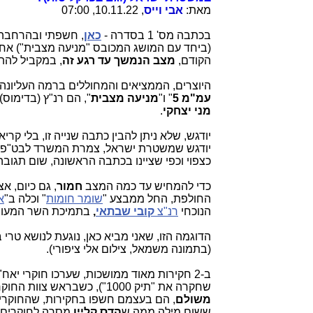
מאת:
אבי וייס
, 10.11.22, 07:00
בכתבה מס' 1 בסדרה -
כאן
, חשפתי ובהרחבה
(ביחד עם המושג המכובס "מניעה מצבית") אח
הקודם,
מצב הנמשך עד רגע זה
, במקביל להת
היוצרים, הממציאים והמחוללים ברמה העליונה במ"י (משטר
עמ"מ 5
" ו"
מניעה מצבית
", הם רנ"ץ (בדימוס)
מני יצחקי
.
יודגש, שלא ניתן להבין כתבה שנייה זו, בלי קרי
יודגש שמשטרת ישראל, צמרת המשרד לבט"פ, 
כצפוי וכפי שציינו בכתבה הראשונה, שום תגו
כדי להמחיש עד כמה המצב
חמור
, גם כיום, 
החולפת, החל ממבצע "
שומר חומות
" וכלה ב"
א
הנוכחי
רנ"צ
קובי שבתאי
,
בתמיכת השר המעופ
הדוגמה הזו, שאני מביא כאן, נוגעת לנושא טרי
(בתמונה משמאל, צילום אלי ציפורי).
שחקרה את "תיק 1000"), כשבראש צוות החוקרים של
משולם
, הם בעצמם חשפו בחקירות, שהחוקרים 
ששום מילה ממה ש
הדס קליין
מסרה לחוקרים 