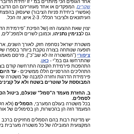
אחד הגופים הכי מיותרים במ"י זו יחידת הדוב
שקרים
. המפקדים או אחד מעוזריהם הם הדוברי
(אפשרי ביחידת פניות הציבור) שיעסוק בהפצת
העיתונאים ולציבור הכללי. 2-3 איש, זה הכל.
יצוין שאת ההצעה הזו (של הפיכת "פירמידת הדר
גם ל
בנימין נתניהו
, וכמובן לשרים ולמפכ"לים,
משטרת ישראל נסחפה חזק, לאורך השנים, אח
תופעה שנותחה בצורה נוקבת ביותר בספרו של
ציפורי
שהתרחשו גם במ"י -
כאן
.
התהפכות פירמידת הקצונה התרחשה קודם בצה"ל
התהליכים ההרסניים הללו ממשיכים -
עד היום.
פירמידת הדרגות וחזרה למבנה של משטרה שירו
המבוססת על שוטרים בשטח ולא על קצינים
ב. החזרת מעמד ה"סמל" שנעלם, ביטול הס
לסמלים.
בכל משטרה בעולם המערבי,
הסמלים
(ולא ה
המעמד הזה הן בהכשרות, הן בסימולים של אות
יש מדינות רבות בהם הסמלים מחזיקים ברכב צמ
המקצועית המובילה של כל משטרה מערבית בע