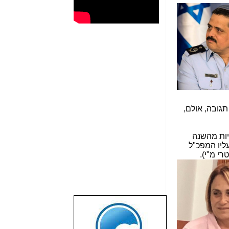
גובה, אולם,
יות מהשנה
ליו המפכ"ל
י מ"י).
שבוע טוב לכל
הגולשים באשר
הם!!!