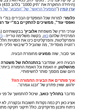
ב"קליקת עמ"מ 5". מפקד להב 433 הוא ניצב
מו
(היחידה החוקרת את "תיק 1000" בלהב 433) הוא תנ"צ
ערן קמין
("
המפעיל הראשי" של "המבוע" של תיק 00
כלומר
: למרות שכל המפקדים הבכירים במ"י ה
ואפסי עוד",
ממשיכים להתקיים במ"י עד רגע
עורכי הדין של משפחת
אלוביץ'
המרכזית שלהם
כאן
, בקשה משלימה טרייה -
כא
והפרקליטות, והפרקליטים כינו את הסטיות הלל
ו"הטיה מוסדית", מה שהוביל ל"שיבושי הליכי ח
אני סבור, שזה
ממעיט
מחומרת הבעיה.
הבעיה היא, שמדובר
בהתנהלות של משטרה עבר
מהשלטון.
היום שום מסמך סותר לחשיפותיי.
איך פותרים את הבעיה החמורה הזו?
יודגש, שאין פתרון של "זבנג וגמרנו".
מדובר
בתהליך כואב
, שיכול להתמשך על פני כ-3 עד 4 שני
אציג כאן רק כמה נקודות חשובות ובקצרה, לא 
ניתוח ותכנון מדוקדקים, כולל תיקוני חקיקה מתא