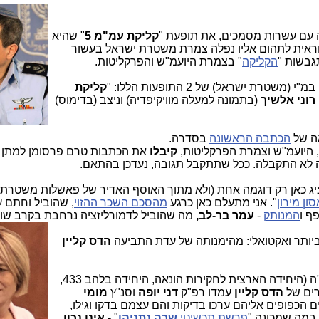
 עם עשרות מסמכים, את תופעת "
קליקת עמ"מ 5
" שהיא
ראית לתהום אליו נפלה צמרת משטרת ישראל בעשור
גבשות "
הקליקה
" בצמרת היועמ"ש והפרקליטות.
ת ישראל) של 2 התופעות הללו: "
קליקת
רוני אלשיך
(בתמונה למעלה מוויקיפדיה) וניצב (בדימוס)
אה של
הכתבה הראשונה
בסדרה.
היועמ"ש וצמרת הפרקליטות,
קיבלו
את הכתבות טרם פרסומן למתן ת
בה לא התקבלה. ככל שתתקבל תגובה, נעדכן בהתאם.
אציג כאן רק דוגמה אחת (ולא מתוך האוסף האדיר של פאשלות משטרת
סון מירון
". אני מתעלם כאן כרגע
מהסכם השכר ההזוי
, שהוביל וחתם ע
ף ו
המנותק
-
עמר בר-לב,
מה שהוביל לדמורליזציה נרחבת בקרב שוטר
 ביותר ואקטואלי: מהימנותה של עדת התביעה
הדס קליין
ב-2 חקירות מאוד ממושכות, שערכו חוקרי יאח"ה (היחידה הארצית לחקירות הונאה, היחידה בלהב 433,
הדס קליין
עמדו רפ"ק
דני יופה
וסנ"ץ
מומי
הכפופים אליהם ערכו בדיקות והם עצמם בדקו וגילו,
במה שמכונה "
פרשת תכשיטי
שרה נתניהו
" -
אינו נכון.