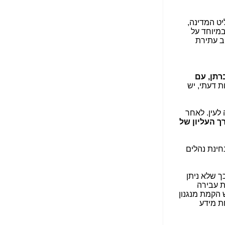
הנאה שהיא מיסודות
עבירת השוחד? -
כאן
 מאות הנהלים (מעל ל-300) של פרקליט המדינה,
מיוחד על
שערוריית הקנס הענק
קב עתירת
על בזק וחשיפת
"תעודת הביטוח" של
נתניהו בתיק 4000 -
כאן
רתן, עם
ת דעתי, יש
ערוץ 20: "תיק תפור":
אבי וייס חושף את
מחדלי "תיק 4000" -
ה לעין. לאחר
כאן
ך העליון של
התבלבלתם: גיא פלד
הפך את כחלון, גבאי
חינת נהלים
ואילת לחשודים
המרכזיים בתיק 4000 -
כאן
ך שלא ניתן
ת עבירה
פצצות בתיק 4000:
 הקמת מנגנון
האם היו בכלל
ת מידע
התנגדויות למיזוג
בזק-יס? -
כאן