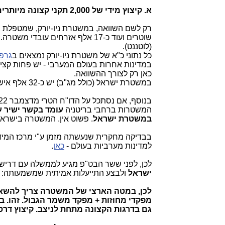
א. קיצוץ מידי של 2,000 תקני קצונה מיותרים
(לוטננט).
כל נתוני כ"א של משטרת ניו-יורק נמצאים ב
גרפי
במדינות אחרות בעולם המערבי - יש פחות קצי
כאן רק לצורך ההשוואה.
במשטרת ישראל (כולל מג"ב) יש כ-32 אלף איש עם
בנוסף, אם נסתכל על הדו"ח הטרי מדצמבר 2022 על
המשטרות ברחבי בריטניה
עומד בקשר ישיר עם
במשטרת ישראל
. פשוט אין. המשטרה בישרא
בבדיקה מחקרית שנעשתה מזמן ע"י מרכז המיד
למדינות מערביות בעולם -
כאן
.
לכן, לפני ששר הבט"פ מגיע לממשלה עם דרישה
ישראל
ולבצע התייעלות אמיתית שמשמעותה: 
גם בדרגות הקצונה מתחת לניצב. קיצוץ דרס