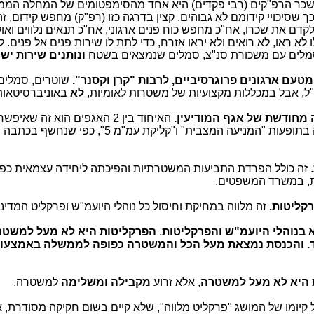
כר הרפ"קים (רבי פקדים) היא אחד מהסימפטומים של המחלה הממא
2, רפ"קים (מול כ-780 סנ"צים), כך שסיכויי קידומם לא גבוהים. קצין בדרגה כזו (רפ"ק) מחפש קי
קדם את שכרו, אח"כ מחפש כוח פנים ארגוני, אח"כ תנאים נלווים ואול
ור. 95% מהרפ"קים הללו לא ראו, לא רואים ולא יראו אזרח, כדי לתת לו שירות פנים אל פנים.
י סמלים עם משכורת סנ"צ, סמלים שנמצאים בשטח
ונותנים שירות ישי
טעם ארגונים פרוגרסיביים, לרבות "קרן וקסנר".
שוטרים, סמלים 
ל, אבל במכללות מקצועיות של משטרות לאומיות,
לא
באוניברסיטאות
 מחודשת של אגף המודיעין.
האיחוד בין 2 האגפים הוא זה שאי
תת-התרבות העבריינית בצמרת האח"מ, מלווה בתופעות "המניעה המצבית" ו"קליקת עמ"
. זה כולל הפרדת התביעות המשטרתיות והפיכתה ליחידה עצמאית כפו
ת, במשרד המשפטים.
רקליטות.
זה מלווה במחיקת וחיסול כל נוהלי היועמ"ש ופרקליט המדינ
 בנוהלי היועמ"ש והפרקליטות
.
הפרקליטות היא לא מעל למשטר
ד. והכנסת נמצאת מעל הכל והמשטרה כפופה לממשלה באמצעות
 היא לא מעל למשטרה
, אלא זרוע
מקבילה ומשלימה
למשטרה.
קיומו של המושג "פרקליט מלווה", שלא קיים בשום חקיקה מסודרת, 