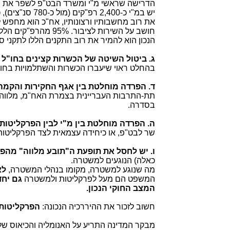
הדרישה שראשי מ"י ומשרד הבט"פ לשפר את ש
יש במ"י כ-400
את רוב מחשבותיו ורצונותיו, אח"כ הוא מחפש ל
חושב על השירות לציב
הנכון הוא להמיר את רוב התקנים הללו לתקנ
ג. ביטול השיטה של הכשרות קצינים בחו"ל מ
בהחלט ראוי שיעברו הכשרות והשתלמויות בחו"
ד. הפרדה מוחלטת בין אגף החקירות והקמה
בסדרה.
ה. הפרדה מוחלטת בין מ"י לבין הפרקליטות
שר לבט"פ, או כיחידה עצמאית לצד הפרקליטו
ו. יש לחסל את תופעת ה"תובע מלווה" מהפ
כאלה) הנוגעים למשטרה.
מה שנוגע למשטרה, מקומו בנהלי המשטרה,
לא
המשפט הם מעל לפרקליטות ולמשטרה
גם יח
המצב החוקי הנכון.
חשוב לזכור את ההיררכיה הנכונה:
הפרקליטות
מבקר המדינה התריע על האנומליה והכיאוס של 