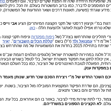
רות, שהפעילות היחידה שלה זה הפצת שקרים לציבור, וגם לפעמים
סתם
ם המוסמכים לדברר, כמו ברוב המשטרות בעולם. זה הכל. ניתן להשאי
 מידע שגרתי (פשיעה, תאונות דרכים ושאר ההודעות של המשטרה), ל
גות במ"י וקיצוץ דרסטי של תקני הקצונה המיותרים) הציע
אבי וייס
כב
 שלא טרחו אפילו לענות לאתגר ולהצעות הללו -
כאן
.
רי תהליכים שהתרחשו בצה"ל (של
ניפוח מפקדות
וניפוח תקני קצונה 
 אל"מ ד"ר
עמנואל ולד
(ז"ל) בשם "
קללת הכלים השבורים
".
יאיר
("המשטרה זה לא שב"כ"), פרסם מאמר שניתח בתחילת 2015 בחדות את המשמעויות של מה
 וזלגה במהירות למשטרת ישראל (ולגופים הנלווים דוגמת שב"ס וכ
אין יכולת לתקן את תפקוד משטרת ישראל, בלי לטפל בשורש הבעיה:
תית, הפועלת לטובת האינטרסים של הציבור, כמו בכל העולם הנאור
 במפקדות ענק.
כם השכר החדש של מ"י ויצירת הסכם שכר חדש, שנותן מעמד ח
קצינים), הם שדרת הפיקוד המקצועית המובילה מול הציבור, בשטח. י
ות על המדים והם בשכר ותנאים.
וד, כדי לתת שירות מידי לציבור, באזור בו הם אחראים, בכל עת. 
ולם.
לא הקצינים הספונים במשרדיהם.