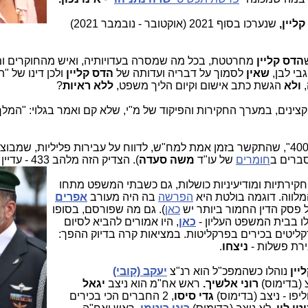
ליין,
שנערכו בסוף 2021 (אוקטובר - נובמבר 2021)
הדס קליין
מחרטטת, בכל מה שמסרה בעדויותיה, ואיש מהחוקרים ו
בי לבן,
שאין
לסמוך על דבריה ועדותה של
הדס קליין
,
ולא
הגשת כתב אישום וקיום הליך משפט,
ללא ראיות
?
ינים, במערך החקירות והפיקוד של מ"י, שלא קם ואמר בגלוי: "המלך
רק להזכיר, שהיה "צדיק אחד בסדום", ב"תיק 4000", שהתקשר בזמן אמת למח"ש, לדווח על עבירות פליליות
ברים ב
חומרים
של עו"ד
משה סעדה
). הצדיק הזה מלהב 433 - עדיין אנונימי.
ירתיות ומודיעיניות כושלות, גם כשבתי המשפט מתחו
לווה. דוגמה בולטת היא
הפרשה
בה היה מעורב
אפרים
 פסק הדין החמור ביותר יש
כאן
). גם מה שפורסם, בסופו
ו בבית המשפט העליון -
כאן
, היו אמורים להביא לסיום
קליטים בכירים בפרקליטות. במציאות קרה בדיוק ההפך:
ירת פשלות -
ניצחו
.
יין
נוהלו כשהמפכ"ל הוא רנ"צ
יעקב (קובי)
 (בדימוס)
רוני אלשיך.
ראש אח"מ הוא ניצב
יגאל
ליפו - ניצב (בדימוס)
גדי סיסו
, 2 החברים הכי בכירים