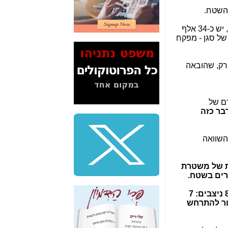
2" על תעלולי השר
 השטח.
משה כחלון -
כאן
רק לשם השוואה, במשטרת ניו-יורק, שמטפלת באוכלוסייה בסדר גודל של מדינת ישראל, עם בעיות ממש לא פשוטות, יש כ-34 אלף
המשך חשיפת הבלוף
ש רק 2,300 קצינים, מהם כ-1,700 בדרגה הנמוכה של סגן - מפקח
ששמו "מהפיכת
הסלולר" ואיך מסרסים
את הנתונים לציבור -
רק, שהובאה
כאן
סיכום ביקור בסיליקון
ואלי - למה 3 הגדולות
האדם של
משקיעות ומפתחות
דבר כזה
באותם תחומים -
כאן
שלמה פילבר (עד
השוואה
לאחרונה מנכ"ל משרד
התקשורת) - עד
מדינה? הצחקתם
 של משטרת
אותי! -
כאן
טרים בשטח.
"יש אפליה בחקירה"?
לכן, במטה הארצי של המשטרה צריך להשאיר רק ניצב אחד (סמפכ"ל - סגן מפקח כללי) ויהיו מלבדו רק עוד 8 ניצבים: 7
חשיפה: למה השר
4 ניצבים בלבד. כך זה אמור להתרחש
משה כחלון לא נחקר
עד היום? -
כאן