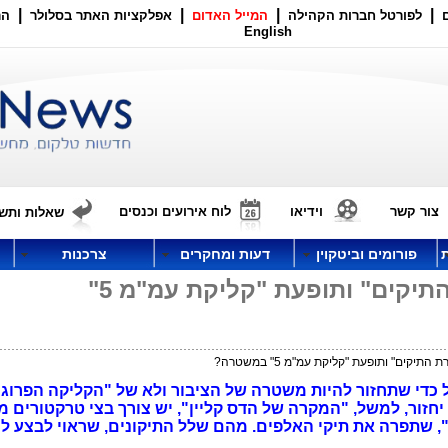
|
|
|
|
לפורטל חברות הקהילה
המייל האדום
אפלקציות האתר בסלולר
הר
English
צור קשר
וידיאו
לוח אירועים וכנסים
שאלות ותשו
פורומים וביטקוין
דעות ומחקרים
צרכנות
האם ניתן לחסל את "תפירת התיקים" ותופעת "קליקת עמ"מ 5"
קים" ותופעת "קליקת עמ"מ 5" במשטרה?
כדי שתחזור להיות משטרה של הציבור ולא של "הקליקה הפרוגר
ס' 2 בסדרה החושפת את "קליקת עמ"מ 5", שתפרה את תיקי האלפים. מהם שלל התיקונים, שראוי 