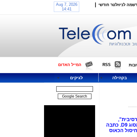
|
שמה לניוזלטר חודשי
RSS
המייל האדום
בות
בקהילה
לגיקים
סיבית",
שתופרת תיקים מסיבות פוליטיות, וכדי שלא יחזור, למשל, "המקרה של הדס קליין", יש צורך בצי טרקטורים מסוג D9. כתבה
לבצע לחיסול הכאוס