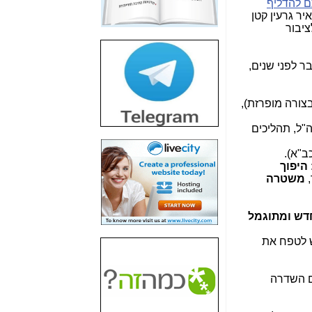
 להדליף
חשיפת חשד לשחיתות
ר גרעין קטן
הדומה לזו של "תיק
ציבור
4000" אך בתחום
הסלולר -
כאן
ר לפני שנים,
חשיפת מה שלא
רוצים שתדעו בעניין
פריסת אנלימיטד
בצורה מופרזת),
(בניחוח בלתי נסבל) -
כאן
 שהתרחש בצה"ל, תהליכים
חשיפה: איוב קרא
ב"א).
אישר לקבוצת סלקום
היפוך
בדיוק מה שביבי אישר
,
משטרה
ל-Yes ולבזק -
כאן
האם השר איוב קרא
דש ומתוגמל
היה צריך בכלל לחתום
על האישור, שנתן
ש לטפח את
לקבוצת סלקום? -
כאן
האם ביבי וקרא קבלו
הם השדרה
בכלל תמורה עבור
ההטבות הרגולטוריות
שנתנו לסלקום? -
כאן