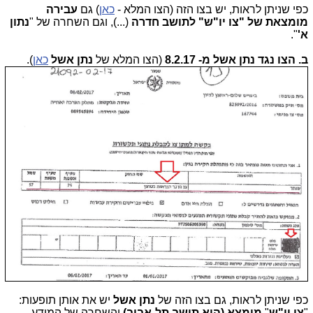
כפי שניתן לראות, יש בצו הזה (הצו המלא -
כאן
) גם
עבירה
מומצאת של "צו יו"ש" לתושב חדרה
(...), וגם השחרה של "
נתון
א'
".
ב. הצו נגד נתן אשל
מ- 8.2.17
(הצו המלא של
נתן אשל
כאן
).
כפי שניתן לראות, גם בצו הזה של
נתן אשל
יש את אותן תופעות:
"
צו יו"ש
"
מומצא (הוא תושב תל-אביב)
והשחרה של המידע