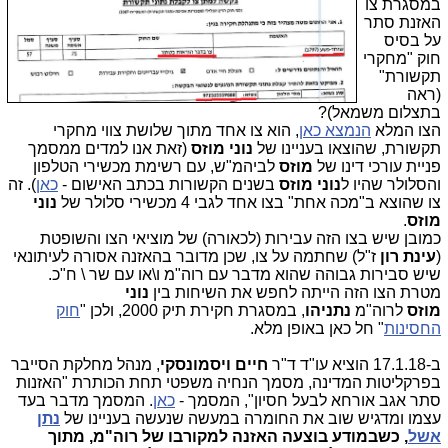
במס
גרת צו
האזנת סתר
על בסיס
חוק "מחקרי
תקשורת"
(ראה
בתצלום משמאל)?
הצו המלא
הנמצא כאן
, הוא צו אחד מתוך שלושת צווי מחקרי
תקשורת, שהוצאו בעניינו של
נוני מוזס
(זאת אנו למדים ממסמך
פניית עורכי דינו של
מוזס
לביהמ"ש, עם רשימת מכשירי הטלפון
והסלולר שהיו ל
נוני מוזס
בשנים הקשורות בכתב האישום -
כאן
). זה
צו שהוצא ב"מכה אחת" בצו אחד לגבי 4 מכשירי סלולר של
נוני
מוזס
.
כמובן שיש בצו הזה עבירות (לכאורה) של מוציאי הצו והשופטת
(
עינת רון
ז"ל) שחתמה על צו, שכן מדובר בהאזנה אסורה לעיתונאי
שיש סבירות גבוהה שהוא מדבר עם רוה"מ ו\או עם שר \ ח"כ.
מטרת הצו הזה הייתה לחפש את השיחות בין
נוני
מוזס
לרוה"מ
נתניהו
, במסגרת חקירת תיק 2000, ולכן "
חוק
החסינות
" חל כאן באופן מלא.
ב-17.1.18 הוציא עו"ד ד"ר
חיים ויסמונסקי
, מנהל מחלקת הסייבר
בפרקליטות המדינה, מסמך הנחיה משפטי תחת הכותרת "האזנות
סתר אגב אורחא לבעל חסיון", המסמך -
כאן
. המסמך מדבר בעד
עצמו ומדגיש שוב את החומרה במעשה שנעשה בעניינו של
נתן
אשל
, כשבמודע בוצעה האזנה למקורבו של רוה"מ, מתוך