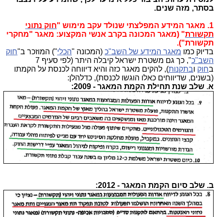
בסתר, מזה שנים.
1. מאגר המידע המפלצתי שנולד עקב מימוש "
חוק נתוני
תקשורת
" (מאגר המכונה בקרב אנשי המקצוע: מאגר "מחקרי
תקשורת").
בדיוק כמו
מאגר המידע של השב"כ
(המכונה "
הכלי
") המוזכר ב"
חוק
השב"כ
", כך גם משטרת ישראל קיבלה היתר (לפי סעיף 7
ב
חוק
ו
בתקנות
), להקים מאגר כזה והיא דיווחה לכנסת על הקמתו
(בשנים, שדיווחים כאלו הוגשו לכנסת), כדלהלן:
א
.
שלב שנת תחילת הקמת המאגר - 2009:
ב. שלב סיום הקמת המאגר - 2012: