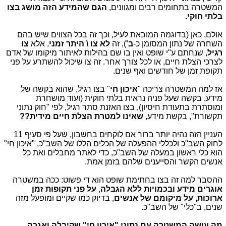
המשטרה בתחומים רבים ומגוונים,
הגם שהמידע הזה מושג בצו
בלתי חוקי.
אולם, כאן (בדוגמה המובאת לעיל, וכך זה בכל הצווים שיש בהם
השחרה של נתון המסומן כ-
ב'
), זה
לא צו \ היתר זמני
, אלא
צו
רגיל
, שנחתם ע"י שופט ואין בו שם בהילות לאיתור מיקומו של אדם
לצרכי הצלת חיים, או לכל צורך אחר. זה צו שיכול להשתרע על פני
תקופת זמן של חודשים ואף שנים.
אז למה המשטרה צריכה "
איכון חי
" בצו רגיל, שהוא בקשה של
מידע, בקשה שעל פניה נראית בלתי חוקית (ועוד מושחרת
ומוסתרת בתעודת חיסיון), בצו האזנת סתר רגיל, לפי "חוק נתוני
תקשורת", בקשת מידע,
שאינו למטרת הצלת חיים מידית??
העניין הזה נהיה יותר ברור אם לוקחים בחשבון, שעל פי סעיף 11
לחוק השב"כ ולכללי ההפעלה של הכלים הללו של השב"כ, "איכון חי"
הוא כלי ראשון במעלה של השב"כ, כדי לאתר מחבלים ואת כל
אנשים הקשר והסייענים שלהם בזמן אמת.
ההסבר למה זה בצו בחתימת שופט הוא די פשוט: ככה במשטרה
אוגרים מידע ובכמויות ללא הגבלה
,
על פני תקופות זמן
ארוכות, על מיקומם של אנשים
, בדיוק כמו שקיים ומופעל מזה
שנים, ב"כלי" של השב"כ.
מה עושה המשטרה עם נתוני "איכון חי" שקיבלה ואגרה