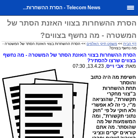
Telecom News - הסרת ההשחרות...
הסרת ההשחרות בצווי האזנת הסתר של
המשטרה - מה נחשף בצווים?
דף הבית
>>
משפט תיקי האלפים
>> הסרת ההשחרות בצווי האזנת הסתר של המשטרה -
מה נחשף בצווים?
הסרת ההשחרות בצווי האזנת הסתר של המשטרה - מה נחשף
בצווים שרצו להסתיר?
מאת:
אבי וייס
, 13.4.23, 07:30
חשיפת מה היה כתוב
והוסתר
תחת
ההשחרות
ב"צווי מחקרי
תקשורת", שהוציאה
מ"י, כי זה לא אפשרי
ולא חוקי על פי "חוק
נתוני תקשורת", ומה
המשמעות של מה
שהוסתר.
מה אתם
קוראים יקרים ונציגי