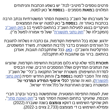
פרטים נוספים ל"מיטיבי לכת" יש בשפע הכתבות והניתוחים
המלווים ב
מאות
מסמכים - ב
נספח א'
כאן למטה.
על מעורבותו של השב"כ בהאזנות הסתר המשטרתיות נכתב הרבה
בכתבות באתר זה. ב
נספח ב'
כאן למטה יש את הממצאים
העיקריים בנוגע לפעילות השב"כ בהתאם לסעיף 11 ב
חוק השב"כ
(המקבילה של "
חוק נתוני תקשורת
" שעל פי אמורה לפעול מ"י).
יודגש, שכמו בכל החשיפות הקודמות, גם כתבה זו נשלחה לתגובת
כל הגורמים הנוגעים בדבר (לרבות המשטרה, משרד המשפטים,
הפרקליטות והשב"כ) -
כאן
. ככל שתתקבלנה תגובות, אעדכן
בהתאם. ברור גם שתגובות לא תתקבלנה.
תזכורת
(למי שלא קרא כלום מכתבות החשיפה הקודמות, שהציגו
את הנתונים המדויקים ושלל המסמכים הרבים, שהיו הבסיס
לסדרת החשיפות): משטרת ישראל התקנאה ב"כלי" של השב"כ
(מה זה? הסבר למטה ב
נספח ב'
) והחוק החדש יחסית (
חוק נתוני
תקשורת
), הוא זה שהפך ל
כלי איסוף המידע המרכזי
של
המשטרה בשנים האחרונות על כלל אזרחי ישראל.
זאת, לעומת התפיסה המוטעית, שהתפשטה בציבור ובקרב חברי
הכנסת, שהעיקר בתחום האזנות הסתר מצוי ב"
חוק האזנת סתר
",
חוק שהיקף השימוש בו דווקא
צומצם
בשנה שעברה (2022)
וממילא השימוש בו די מצומצם (2,733 צווים ב-2022).