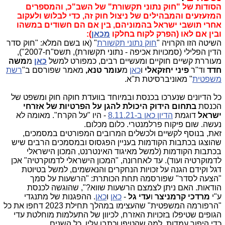
הסודות של "חוק נתוני תקשורת" של השב"כ, והמספרים
המזעזעים והמבהילים של ניצול חוק זה, כדי לבלוש ולעקוב
אחרי תושבי ישראל בהמוניהם, בין אם הם חשודים במשהו
ובין אם לאו (הפרק לקוח בחלקו
מכאן
):
השיטה הזו הקרויה "
חוק נתוני תקשורת
" (או בשם המלא: "חוק סדר
הדין הפלילי (סמכויות אכיפה - נתוני תקשורת), תשס"ח-2007"),
מעוררת קשיים חוקיים ומעשיים רבים, כמפורט למשל
כאן
מ
משה
חדד
וד"ר
פיני יחזקאלי
ו
כאן
מ
עומר טנא,
מאמר שפורסם ב"
רשת
משפטית
" מאוניברסיטת ת"א.
כל הדיונים שנערכו בכנסת ובמיוחד בוועדת חוקה חוק ומשפט של
הכנסת
בתחום הידוק היכולת להגן על הפרטיות של אזרחי
ישראל
דוגמת
הדיון כאן ב-8.11.21
- היו "על הקרח". מאומה לא
נעשה. שום פיקוח פרלמנטרי. כלום מכלום.
זאת, בנוסף לקשיים ולכשלים המרובים המפורטים במסמכים,
שהוצגו בכתבות הקודמות בעניין הפגסוס ובמסמכים הרבים שיש
בכתבות הקודמות (למשל מאיגוד האינטרנט, המכון הישראלי
לדמוקרטיה ועוד). עד לאחרונה, "המכון הישראלי לדמוקרטיה" אכן
דגל וקידם הגנה על זכויות הנחקרים והנאשמים, למשל בטיוטת
"הצעה לסדר" שפורסמה תחת הכותרת: "הרשעות על סמך
הודאות. האם ניתן לצמצם הרשעות שווא?", שהוגשה לכנסת
ע"י
מרדכי קרמניצר
ו
עדי גל
-
כאן
ו
כאן
. ההפגנות של מתנגדי
"הרפורמה המשפטית" שהעצימו במהלך תחילת 2023 דחפו את כל
הגופים שטיפלו בזכויות האזרח, לכיוון של התעלמות מוחלטת עדי
כדי היפוך עמדות, למה שהטיפו וכתבו עליו, כל השנים.