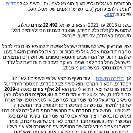
הכתובים באנגלית (לפי סעיף מומצא לעניין זה - סעיף 43 ל
פסד"פ
-
"הזמנה להציג חפץ"), בדגש על העננים של: אפל, גוגל,
פייסבוק\
מטא
.
בשנים 2013 עד 2021 הוצאו בישראל
22,492 צווים
כאלה,
שמומשו לקבלת כלל המידע, שנצבר בעננים הבינלאומיים הללו
השוכנים בארה"ב, על תושבי ישראל.
יצוין שהרעיון שיש למשטרת ישראל אפשרות להוציא צווים כדי לקבל
מחברות דוגמת אפל, גוגל פייסבוק וכיו"ב את כל התוכן האגור בענן
שלהם, התוכן של המחשבים והסמארטפונים של חשודים הנמצאים
בישראל, החל כבר לפני שנים, בעיקר בעקבות חוות דעת של עו"ד
ד"ר
ויסמונסקי
, למשל
כאן
מ-2016.
2
) "
חדירה נמשכת
" - עוד סעיף מומצא על פי סעיפים 23א ו-32
לפסד"פ. הסעיף המרכזי הוא סעיף 23 לפסד"פ. המספר היחיד של
כמות צווים שהוצאו הידוע לי כאן הוא
24 אלף צווים
כאלה ב-
2019
.
סביר להניח, שב-2022 זה עומד סביב
ה-30 אלף צווים
כאלה. כאן
משיגים מידע על כל מי שמחובר למחשב או לסמארטפון של אזרח
שהפך לחשוד, גם כשהם (המכשירים) תפוסים בידי המשטרה.
בשיטה זו, המשטרה
מחברת
את המכשיר התפוס על ידה לאינטרנט
וממשיכה בקשר רציף ומלא עם כל מי שמחובר בקשרים עם בעל
המכשיר הזה, כשהמתחבר התמים לא יודע שהוא מתכתב, עומד
בקשר ומעביר מידע למכשיר המופעל ע"י המשטרה ולא ע"י בעליו.
בשיטה הזו גם אוספים את כל המידע האגור בעננים, שאליהם