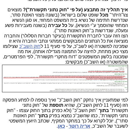
איך תהליך זה מתבצע (על פי "חוק נתוני תקשורת")?
מוצאים
צו\"היתר"
מכל
שופט שלום בישראל (בשונה מצווי האזנת סתר,
שנדרשת חתימה של נשיא בית המשפט המחוזי, או סגן הנשיא
המחוזי שהוסמך ע"י הנשיא), על
כל עבירה
(בשונה מעבירות פשע
ומעלה, שנדרשות ב"חוק האזנות סתר").
הצו הזה עובר לחברת התקשורת (בעיקר חברות הסלולר) והחברה
מוציאה את כל הנתונים המבוקשים ממתגי ונתבי החברה והיא זו
שמכינה למשטרה (או לשב"כ, על פי סעיף 11 ל
חוק השב"כ
שצילומו
מצוי כאן מתחת, לחיצה על התמונה מגדילה אותה), את מה
שמכונה בלשון המשפטנים "דוח מחקרי תקשורת", לפי הפרמטרים,
שהמשטרה (או השב"כ) מבקשים:
למי שמתעניין איך נחקק "חוק השב"כ" ואיך נוספה לו לפתע הפסקה
הזו (סעיף 11 לחוק השב"כ), שהיא
תוספת
של "חוק נתוני
תקשורת"
בתוך
"חוק השב"כ" (ולא כפרק בתוך החוק עצמו - "חוק
נתוני תקשורת", כמו שהשב"כ נמצא בפרק
בתוך
"חוק האזנות
סתר"), יוכל לקרוא על כך במחקר המקיף, שכתב היועץ המשפטי
לשעבר של השב"כ,
אריה רוטר
-
כאן
.