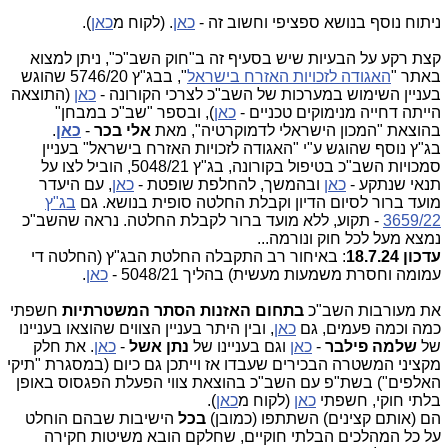
ניתוח נוסף בנושא ספציפי וחשוב זה -
כאן
. (לקוח מ
כאן
).
קצת רקע על הבעיות שיש בסעיף זה ב"חוק השב"כ", ניתן למצוא
באתר "
האגודה לזכויות האזרח בישראל
", בבג"ץ 5746/20 שהוגש
בעניין השימוש במערכות של השב"כ לצרכי הקורונה -
כאן
(התוצאה
הייתה דחייה מנימוקים טכניים -
כאן
), ובספר "שב"כ במבחן"
בהוצאת "המכון הישראלי לדמוקרטיה", מאת
אלי בכר
-
כאן
.
בג"ץ נוסף שהוגש ע"י "האגודה לזכויות האזרח בישראל" בעניין
סמכויות השב"כ בטיפול בקורונה, בג"ץ 5048/21, הוביל לצו על
תנאי שנתקע -
כאן
ובהמשך, להחלפת שופטת -
כאן
, עם היעדר
מועד ברור לסיום הדיון וקבלת החלטה סופית בנושא. גם
בג"ץ
3659/22
- תקוע, ללא מועד ברור לקבלת החלטה. נראה שהשב"כ
נמצא מעל לכל חוק ונורמה...
עדכון 18.7.24
: באיחור רב התקבלה החלטת הבג"ץ (החלטה די
עמומה וחסרת משמעות מעשית) בהליך 5048/21 -
כאן
.
את מעורבות השב"כ
בתחום האזנות הסתר המשטרתיות
חשפתי
כמה וכמה פעמים, גם
כאן
, ובין היתר בעניין הצווים שהוצאו בעניינו
של
שלמה פילבר
-
כאן
וגם בעניינו של
נתן אשל
-
כאן
. את חלק
מקציני המשטרה הבכירים שעבדו אז וייתכן גם כיום (במסגרת "תיקי
האלפים") בשת"פ עם השב"כ בהוצאת צווי הפעלת הפגסוס באופן
בלתי חוקי, חשפתי
כאן
(לקוח מ
כאן
).
הם (אותם קצינים) השתתפו (כמובן)
בכל
הישיבות שבהם הוחלט
על כל המהלכים הבלתי חוקיים, שחלקם הובא משיטות חקירה