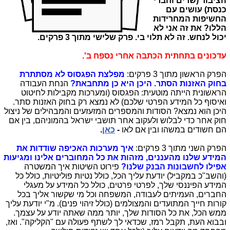
הציבור (שרים וחברי
כנסת) עושים עם
החשיפות המחרידות
הללו? את זה אני לא
יכול לנחש. זה לא תלוי בי.
פרק שלישי מתוך 3 פרקים.
עדכונים בתחתית הכתבה אחרי נספח ב'.
הפרק הראשון מתוך 3 פרקים:
מפלצת הפגסוס לא מסתתרת
בחוק האזנות הסתר. היכן היא כן מתחבאת?
הנחת העבודה
הראשונית הייתה מוטעית: הפגסוס (ומערכות מקבילות לחיטוט
ואיסוף כל המידע הפרטי שלכם) לא נמצא רק בחוק האזנות סתר.
היכן הוא נמצא? הסודות והמספרים המזעזעים והמבהילים של ניצול
חוק אחר כדי לבלוש ולעקוב אחר תושבי ישראל בהמוניהם, בין אם
הם חשודים במשהו ובין אם לאו
-
כאן
.
הפרק השני מתוך 3 פרקים:
איך מערכות האכיפה שודדות את
המידע שלנו מהעננים, מזהות את כל המחוברים אלינו ומגיעות
אפילו לחשבונות הבנק שלנו?
פירוט השיטות איך המשטרה
(והשב"כ במקביל) יודעת עליך הכל, כולל נטיות פוליטיות, כולל כל
המידע הפיננסי שלך, לפרטי פרטים, כולל כל המידע על מעגלי
החברים, העמיתים לעבודה, המשפחה וכל מי שקשור אליך בכל
קורות חייך המתועדים והמצולמים (כולל זיהוי פנים). מ"י יודעת עליך
ממש הכל, את כל הסודות שלך, יותר ממה שאתה יודע על עצמך.
ובבוא העת, תקבל רמז, שכדאי לך לשתף פעולה עם "הקליקה". ואז,