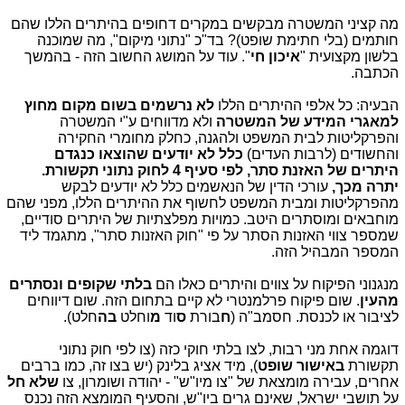
מה קציני המשטרה מבקשים במקרים דחופים בהיתרים הללו שהם
חותמים (בלי חתימת שופט)? בד"כ "נתוני מיקום", מה שמוכנה
בלשון מקצועית "
איכון חי
". עוד על המושג החשוב הזה - בהמשך
הכתבה.
הבעיה: כל אלפי ההיתרים הללו
לא נרשמים בשום מקום מחוץ
למאגרי המידע של המשטרה
ולא מדווחים ע"י המשטרה
והפרקליטות לבית המשפט ולהגנה, כחלק מחומרי החקירה
והחשודים (לרבות העדים)
כלל לא יודעים שהוצאו כנגדם
היתרים של האזנת סתר, לפי סעיף 4 לחוק נתוני תקשורת.
יתרה מכך,
עורכי הדין של הנאשמים כלל לא יודעים לבקש
מהפרקליטות ומבית המשפט לחשוף את ההיתרים הללו, מפני שהם
מוחבאים ומוסתרים היטב. כמויות מפלצתיות של היתרים סודיים,
שמספר צווי האזנות הסתר על פי "חוק האזנות סתר", מתגמד ליד
המספר המבהיל הזה.
מנגנוני הפיקוח על צווים והיתרים כאלו הם
בלתי שקופים ונסתרים
מהעין
. שום פיקוח פרלמנטרי לא קיים בתחום הזה. שום דיווחים
לציבור או לכנסת. חסמב"ה (
ח
בורת
ס
וד
מ
וחלט
בה
חלט).
דוגמה אחת מני רבות, לצו בלתי חוקי כזה (צו לפי חוק נתוני
תקשורת
באישור שופט
), מיד אציג בלינק (יש בצו זה, כמו ברבים
אחרים, עבירה מומצאת של "צו מיו"ש" - יהודה ושומרון, צו
שלא חל
על תושבי ישראל, שאינם גרים ביו"ש, והסעיף המומצא הזה נכנס