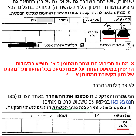
יש צווים, שיש בהם השחרה גם של
א'
וגם של
ב'
(ובהתאם גם
מופיע בתעודת החיסיון הנלווית להשחרה), כמודגם בתצלום הבא:
3. מה זה הריבוע המושחר המסומן כ-א' ומופיע בתעודות
החיסיון במשפט החוזר על עצמו כמעט בכל התעודות: "מהותו
של נתון תקשורת המסומן א'..."?
לא צריך לנחש הרבה.
המשטרה והפרקליטות
פספסו את ההשחרה
באחד הצווים (בצו
ה
נמצא
כאן
במלואו עם טשטוש פרטים מזהים):