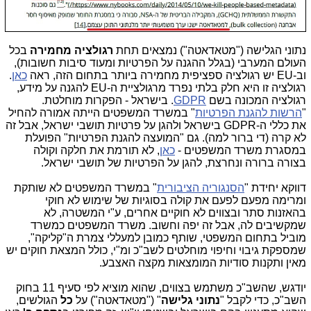
נתוני הגלישה ("מטאדאטה") נמצאים תחת
רגולציה מחמירה
בכל
העולם המערבי (בגלל ההגנה על הפרטיות ומעוד סיבות חשובות),
וב-EU יש רגולציה ספציפית מחמירה ביותר בתחום הזה, ראה
כאן
.
רגולציה זו היא חלק בלתי נפרד מרגולציית ה-EU להגנה על מידע,
רגולציה המכונה בשם
GDPR
. בישראל - הפקרות מוחלטת.
"
הרשות להגנת הפרטיות
" במשרד המשפטים הייתה אמורה להחיל
את כללי ה-GDPR בישראל ולהגן על פרטיות תושבי ישראל, אבל זה
לא קרה (די ברור למה). גם "המועצה להגנת הפרטיות" הפועלת
במסגרת משרד המשפטים -
כאן
, לא תורמת את חלקה וקולה
בצורה ברורה ונחרצת, להגן על הפרטיות של תושבי ישראל.
דווקא יחידת "
הסנגוריה הציבורית
" במשרד המשפטים לא שותקת
ומרימה מפעם לפעם את קולה בסוגיות של שימוש לא חוקי
בהאזנות סתר ובצווים לא חוקיים אחרים, ע"י המשטרה, לא
שמקשיבים לה, אבל זה יפה וחשוב. משרד המשפטים כמשרד
מוביל בתחום המשפטי, שותף כמובן למעללי צמרת ה"קליקה",
שמספקת גיבוי וחיפוי מוחלטים לשב"כ ומ"י, כולל המצאת חוקים יש
מאין ותקנות סודיות המומצאות מקצה האצבע.
יודגש, שהשב"כ משתמש בצווים, שהוא מוציא לפי סעיף 11 בחוק
השב"כ, כדי לקבל "
נתוני גלישה
" ("מטאדאטה") על
כל
הגולשים,