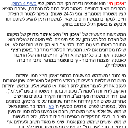
"
איכון חי
" הוא אופציה נדירה הקיימת בחוק, לפי
סעיף 4 בחוק
,
במקרים מאוד דחופים, כאמור לעיל בתחילת הכתבה, שבהם מוציא
קצין משטרה מוסמך צו זמני (ל-24 שעות), בעיקר למטרות הצלת
חיים, למקרים ממש דחופים, שאין למשטרה זמן להגיע לשופט תורן
ולבקש צו באופן רגיל, ככתוב בחוק.
המשמעות המעשית של "
איכון חי
" היא:
איתור מדויק
של מיקומו
של האדם בכל רגע נתון, על פני היממה, לפי האנטנה שאליה הוא
מחובר באותו רגע (זה בלתי תלוי אם הוא מקיים שיחות אם לאו, או
שולח מסרונים אם לאו. המכשיר הסלולרי מתחבר באופן
רציף
לאנטנה הקרובה, כל זמן שהוא דולק, והרישום הזה של החיבור
לאנטנה ועוצמת החיבור - קיים ונשמר במתגי ונתבי החברה
הסלולרית).
מי נהנה \ משתמש במשטרה בנתוני "איכון חי"? המון יחידות
משטרה שתלויות בפעילותן במידע מדויק על האובייקט שהן אמורות
לעקב אחריו, לעצור אותו, לחקור אותו או להגיע אליו, ובראשן יחידות
העיקוב (יחידות ה"סמויה". מכונות בתוך המשטרה בשם "עמ"מ"),
וגם יחידות משטרה ואף מג"ב ויחידות חקירה בגופים מורשים
אחרים. פשוט המון יחידות אחרות שניזונות על פי צרכיהן, בנתונים
הללו, כמפורט לפרטי פרטים בסעיף ח'
כאן
. המדובר בפוטנציאל
שימוש של אלפי אנשי משטרה, רובם או כמעט כולם סמויים מעין
הציבור. בעלי התפקידים בגופים וביחידות הללו, יכולים לעשות
שימוש ועושים שימוש בזמן אמת, שימוש מאוד חשוב ולעיתים אף
קריטי, בנתוני "איכון חי". זה מידע ממש חשוב וחיוני לעבודת