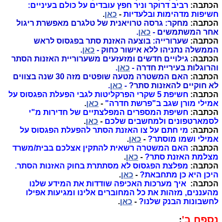
הכתבה:
רביב דרוקר וניר חפץ עובדים על כולם בעיניים:
חשיפות מדהימות ובלעדיות
-
כאן
.
הכתבה:
מחקר: גרסה טרויאנית של טלגרם מאפשרת ריגול
אחר המשתמשים -
כאן
.
הכתבה:
שערורייה: בוצעה האזנת סתר בפגסוס לראש
הממשלה נתניהו ללא אישור כחוק -
כאן
.
הכתבה:
גילויים חדשים ומזעזעים משערוריית האזנות הסתר
והרוגלות בעיריית חדרה -
כאן
.
הכתבה:
האם המשטרה מטעה שופטים מזה 30 שנה בצווים
לא חוקיים להאזנות סתר? -
כאן
.
הכתבה:
חשיפת 5 שקרי הפרקליטות לגבי הפעלת הפגסוס על
אמילי מורן שגב ב"פרשת חדרה"
-
כאן
.
הכתבה:
חשיפת המספרים המפלצתיים של חדירות מ"י
לסמארטפונים ולמחשבים שלכם
-
כאן
.
הכתבה:
מי חתם על צו האזנת הסתר להפעלת הפגסוס על
אמילי ושמו מוסתר?
-
כאן
.
הכתבה:
האם המשטרה רשאית להתקין אצלכם בבית/משרד
מצלמת האזנת סתר?
-
כאן
.
הכתבה:
מפלצת הפגסוס לא מסתתרת בחוק האזנות הסתר.
היכן היא כן מתחבאת?
-
כאן
.
הכתבה:
איך מערכות האכיפה שודדות את המידע שלנו
מהעננים, מזהות את כל המחוברים אלינו ומגיעות אפילו
לחשבונות הבנק שלנו?
-
כאן
.
נספח ב'
: