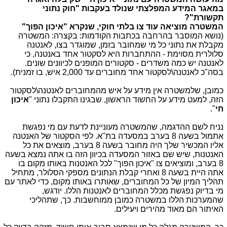
במאגר המידע המפלצתי שנולד בעקבות "חוק נתוני
תקשורת"?
המשטרה מוציאה עוד צו בלתי חוקי, שנקרא "איכון הפוך"
(נושא המוסבר בהרחבה בכתבות הקודמות: בקצרה: המשטרה
מקבלת את נתוני כל מי שמחובר בזמן, שמוגדר בצו, לאנטנה
סלולרית מסוימת - ההתחברות היא לסקטור אחד באנטנה, כי
לאנטנה יש כמה משדרים - סקטורים המופנים לכיוונים שונים.
בסה"כ לאנטנה\לסקטור אחד מחוברים עד 2,000 איש, בו זמנית).
כמובן, שלמשטרה אין מידע על איש מהמחוברים לאנטנה\לסקטור
הזה, למעט מידע על החשוד הראשון, שבגינו התקבלו נתוני "
איכון
חי
".
נניח לשם ההדגמה, שהמשטרה מעוניינת לדעת עם מי נפגשת
אתמול בשעה 8 בערב במסעדה בת"א. לפי הסקטור של האנטנה
אליו המכשיר שלך היה מחובר בשעה 8 בערב, מוצאים את כל
האנטנות, שיש שם באזור המסעדה בכיוון הזה בו אתה נמצא בשעה
8 בערב, ומוציאים צו "איכון הפוך" לכל האנטנות באותו מקום בו
אתה היית בשעה 8 ואחרי קבלת הנתונים מספקי הסלולר, מתחיל
תהליך המיון של כל המחוברים, שאותרו באותו מקום, כדי לאתר עם
מי בדיוק נפגשת מכלל המחוברים לאנטנות הללו. יודגש,
שהמערכות הללו במשטרה כמובן ממוחשבות. כך, שתהליכי
האיתור הם מאוד מהירים ויעילים.