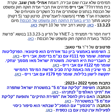
תמימים שלא עברו שום עבירה, דוגמת
אמילי מורן שגב
, עקרת
בית מחדרה??"
אבי וייס
מדהים את חברי ועדת חוקה חוק ומשפט
של הכנסת בנתונים שסותרים את כל השקרים והטיוחים של
המשטרה ועו"ד
מררי
(המשנה ליועמ"שית). סרטון קצר (5 דקות)
קיטוע מתוך
הדיון בוועדת החוקה חוק ומשפט של הכנסת
מיום
13.3.23
-
כאן
. קיטוע רחב יותר של 10 דקות:
כאן
.
דיווח חסר ודי תמציתי ב-YNET על הדיון ב-13.3.23 בנושא "פרשת
NSO" בוועדת החוקה חוק ומשפט של הכנסת -
כאן
.
סרטונים
של ד"ר
גדי טאוב
:
1.
השימוש באמצעי ביון נגד אזרחים הוא סיטונאי. הפרקליטות
שותפה. שומר סף #111 עם נצ"מ בדימוס, אבי וייס
-
כאן
.
2.
העבריינות היא השיטה. משטרת ישראל מאז מסמך יצחקי.
שומר סף #122 עם אבי וייס
-
כאן
.
3.
מי שיבין מה באמת קרה סביב פרשת המימד החמישי
יתקשה לישון בלילות. שומר סף #179 עם אבי וייס -
כאן
.
כתבות מסוף 2022 ו-2023:
הכתבה:
חשיפת "קליקת עמ"מ 5" במשטרת ישראל שתפרה
את "תיקי האלפים" לנתניהו -
כאן
.
הכתבה:
האם ניתן לחסל את "תפירת התיקים" ותופעת "קליקת
עמ"מ 5" במשטרה?
-
כאן
.
הכתבה:
ה"סכסוך" עם המפכ"ל שבתאי הוא סיפור כיסוי
לפעילות ערן קמין עם בן כספית
-
כאן
.