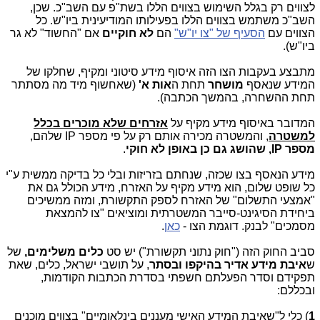
לצווים רק בגלל השימוש בצווים הללו בשת"פ עם השב"כ. שכן,
השב"כ משתמש בצווים הללו בפעילותו המודיעינית ביו"ש. כל
הצווים עם
הסעיף של "צו יו"ש"
הם
לא חוקיים
אם "החשוד" לא גר
ביו"ש).
מתבצע בעקבות הצו הזה איסוף מידע סיטוני ומקיף, שחלקו של
המידע שנאסף
מושחר
תחת ה
אות א'
(שאחשוף מיד מה מסתתר
תחת ההשחרה, בהמשך הכתבה).
המדובר באיסוף מידע מקיף על
אזרחים שלא מוכרים בכלל
למשטרה
, והמשטרה מכירה אותם רק על פי מספר IP שלהם,
מספר IP, שהושג גם כן באופן לא חוקי
.
מידע הנאסף בצו שכזה, שנחתם בזריזות ובלי כל בדיקה ממשית ע"י
כל שופט שלום, הוא מידע מקיף על האזרח, מידע הכולל גם את
"אמצעי התשלום" של האזרח לספק התקשורת, ומזה ממשיכים
ביחידת הסיגינט-סייבר המשטרתית ומוציאים "צו להמצאת
מסמכים" לבנק. דוגמת הצו -
כאן
.
סביב החוק הזה ("חוק נתוני תקשורת") יש סט
כלים משלימים,
של
ש
איבת מידע אדיר בהיקפו ובסתר
, על תושבי ישראל, כלים, שאת
תפקידם וסדר הפעלתם חשפתי בסדרת הכתבות הקודמות,
ובכללם:
1
) כלי ל"שאיבת המידע האישי מעננים בינלאומיים" בצווים מוכנים