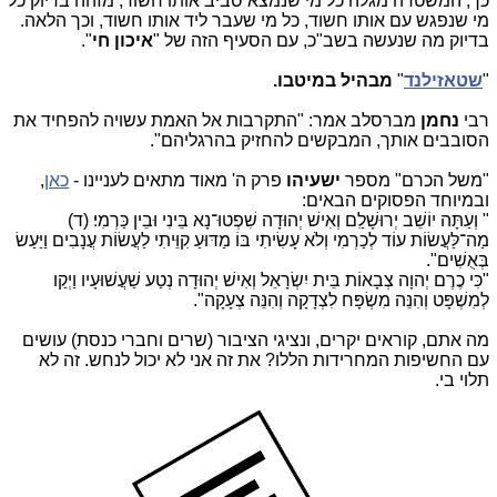
כך, המשטרה מגלה כל מי שנמצא סביב אותו חשוד, מזהה בדיוק כל
מי שנפגש עם אותו חשוד, כל מי שעבר ליד אותו חשוד, וכך הלאה.
בדיוק מה שנעשה בשב"כ, עם הסעיף הזה של "
איכון חי
".
"
שטאזילנד
"
מבהיל במיטבו.
רבי
נחמן
מברסלב אמר: "התקרבות אל האמת עשויה להפחיד את
הסובבים אותך, המבקשים להחזיק בהרגליהם".
"משל הכרם" מספר
ישעיהו
פרק ה' מאוד מתאים לעניינו -
כאן
,
ובמיוחד הפסוקים הבאים:
" וְעַתָּה יוֹשֵׁב יְרוּשָׁלִַם וְאִישׁ יְהוּדָה שִׁפְטוּ־נָא בֵּינִי וּבֵין כַּרְמִי׃ (ד)
מַה־לַּעֲשׂוֹת עוֹד לְכַרְמִי וְלֹא עָשִׂיתִי בּוֹ מַדּוּעַ קִוֵּיתִי לַעֲשׂוֹת עֲנָבִים וַיַּעַשׂ
בְּאֻשִׁים".
"כִּי כֶרֶם יְהוָה צְבָאוֹת בֵּית יִשְׂרָאֵל וְאִישׁ יְהוּדָה נְטַע שַׁעֲשׁוּעָיו וַיְקַו
לְמִשְׁפָּט וְהִנֵּה מִשְׂפָּח לִצְדָקָה וְהִנֵּה צְעָקָה".
מה אתם, קוראים יקרים, ונציגי הציבור (שרים וחברי כנסת) עושים
עם החשיפות המחרידות הללו? את זה אני לא יכול לנחש. זה לא
תלוי בי.