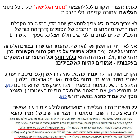
כלומר: הצו הוא קודם לכל להוצאת
"
נתוני הגלישה"
שלך.
כל נתוני
הגלישה
, אחורה וקדימה. בלי הגבלות.
לא צריך פגסוס. לא צריך להתאמץ יותר מדי, המשטרה מקבלת
זאת היישר מהמתגים והנתבים של הספקים (דרך החיבור של
השב"כ, שקיים לנתבים ולמתגים הללו, אצל כל ספקי התקשורת).
אני לא הייתי הראשון שגילה\חשף, שהנתון המושחר בצווים הללו זה
"
נתוני גלישה
" (מה
שלא אפשרי על פי חוק נתוני תקשורת
ולכן
זה מושחר, ולכן
הצו הזה הוא
בלתי חוקי
וכל התוצרים המופקים
בעקבותיו - אמורים להיות לא קבילים)
.
הקדים אותי החוקר
עמיר כהנא
, שהיה הראשון (לפי מיטב ידיעתי),
שהבין היטב, ש-
א'
זה "
נתוני גלישה
" (או "מטאדאטה" בלשון
המקצועית שלו, כאמור במאמר האקדמי\מקצועי, שהוא פרסם
כאן
,
או הנמצא
כאן
, אם המאמר שלו נעלם מרשת האינטרנט). מאמר
נוסף של
עמיר כהנא
בנושא זה יש
כאן
.
על חשיבות נתוני הגלישה \ מטאדאטה לכל גוף מודיעיני אפשר
להביא ציטטה חשובה ממאמרו המצוין והחשוב של
עמיר כהנא
: