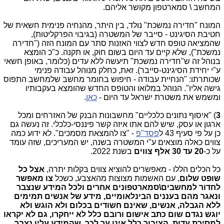
המחשב \ סמארטפון מקושר אליהם.
המונח "חדירה נמשכת" נולד, בין היתר, מהנחיה פנימית חשאית של
חטיבת הסיגינט - סייבר של המשטרה (בגיבוי הפרקליטות),
שהמציאה טופס חדש לצווי האזנות סתר עם המונח הזה ("חדירה
נמשכת"), שלא קיים עד היום בשום חוק, או תקנה. כ"כ הומצא
בנוהל זה ש"חדירה נמשכת" תיעשה ללא עדים (כלומר, באופן חשאי
ע"י יחידת הסיגינט-סייבר). זאת, כחלק מנוהל עבודה פנימי
שכותרתו: "הנחיית עבודה - חיפוש בחומר מחשב שלמחשב התפוס
גישה אליו". הנוהל במלואו והטופס החדש שהומצא בעקבותיו
ומשמש את משטרת ישראל עד היום -
כאן
.
3
) "איסוף נתונים כלכליים" מחשבונות הבנק של האזרחים ומכל
ארגון או עסק, שיש להם אתו איזה קשר פיננסי-כלכלי. זה נעשה גם
כן על פי סעיף 43 ל
פסד"פ
- "צו להמצאת מסמכים". לא ידוע כמה
צווים כאלה מוצאים ע"י המשטרה בשנה, יש המעריכים, שזה עומד
על כ-
20 עד 30 אלף צווים
בשנת 2022.
כל הכלים הללו - מאפשרים להוציא צווים בקלות יתרה,
אצל כל
שופט שלום
, עם האשמות מצוצות מהאצבע, כשכל
צו מאפשר
לחדור למחשבים\סמארטפונים אחרים ולכל המידע שנצבר
ונאגר מהם בעננים הבינלאומיים, מידע של אנשים תמימים
ללא הגבלה, אנשים, שאינם חשודים בכלום ולא הוגש ולא
יוגש נגדם שום כתב אישום ורובם כלל לא ייחקרו, גם לא יקראו
למסירת עדות. הציבור כלל אינו ער לכך, שהמידע עליו נצבר