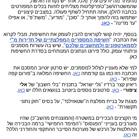
מהפחד מה יודעים עליך (ולכל אחד יש נקודות חולשה,
שהמשטרה\שב"כ\פרקליטות מצליחים לזהות בכלים המפורטים
בכתבה להלן), אתה תתחיל לשתף פעולה. במצבים קיצוניים
ישתמשו בזה להפוך אותך ל: "סוכן", "מודיע", "משת"פ", או אפילו
"עד מדינה"
-
כאן
.
בנוסף, יהיה קושי לקוראים להבין לעומק את החשיפות, מבלי לקרוא
את הכתבה: "
חשיפת המספרים המפלצתיים של חדירות מ"י
לסמארטפונים ולמחשבים שלכם
", שיש בה עשרות מסמכים
וניתוחי עומק, כולל פירוט הנתונים המנותחים בסדרת החשיפות
כאן.
למי שלא מעוניין לצלול למסמכים, יש סרטון יוטיוב המסכם את
הכתבה הזו כמו גם קודמתה
כאן
. החשיפה המלאה ב"פורום קפה
שפירא" -
כאן
.
ריאיון קצר ברדיו "גלי ישראל" בתכנית "בלי חשבון" של
אלי
ציפורי
-
כאן
. סרטונים נוספים ביוטיוב בנושאים הללו יש
כאן
.
מצגת על בניית מפלצת ה"שטאזילנד", על בסיס "חוק נתוני
תקשורת" -
כאן
.
מי הקצינים הבכירים במשטרה (והמוצנחים מהשב"כ) שהיו
מעורבים בענייני "הפגסוס" ו"המימד החמישי" ברמה הבכירה של
ההחלטות על הרכש של מערכות הסייבר ההתקפי והחודרני הללו?
זה
כאן
.