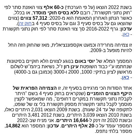
בשנת 2022 הוצאו (על פי הערכתי)
כ-6
0
אלף
צווי האזנת סתר לפי
"חוק נתוני תקשורת", רובם
ללא בסיס חוקי מוסדר
, או בכלל,
כאשר הנתון האחרון המאומת הוא מ-2020:
57,312 צווים
(צווים
שהוצאו גם על בסיס סעיף 3 וגם על בסיס סעיף 4 ב
חוק זה
).
עדכון
: גרף 2016-2022 סך צווי האזנת סתר לפי חוק נתוני תקשורת
-
כאן
.
זו צמיחה מחרידה וכמעט אקספוננציאלית, מאז שהחוק הזה החל
להיות מופעל ב-2009.
המסמך המלא של
יוסי באום
בנוגע לצווים הלא חוקיים בסיטונות
שנחתמו ע"י כבוד השופטת
עינן רון
ז"ל, נשיאת ביהמ"ש לשלום
מראשון לציון בתיקי: 1000, 2000 ו-3000 (וכמובן גם ב-4000)
-
כאן
.
אחד הסודות הכי מרגיזים בסעיף זה, זו
הצמיחה הפראית של
היקף הצווים
הזמניים
(שנקראים בחוק סעיף 4 בשם "היתר
לקבלת נתוני תקשורת במקרים דחופים", מה שמאפשר לקצין
מוסמך לקבל נתוני תקשורת מספק תקשורת בלי צו של שופט,
לתקופה של עד 24 שעות). בשנת 2009 הוצאו 2,031 היתרים כאלו,
בשנת 2010 הוצאו 3,039 היתרים, בשנת 2012 3,481 היתרים
ובשנת 2020 זה זינק ל-
16,644 היתרים
. אני מניח שב-2022
המספר עומד על כ-
20 אלף היתרים
.
עדכון
: המספר הוא
14,862
,
מספר בלתי נתפס.