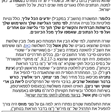
שהוא מתעניין בהם בישראל ובשטחי יו"ש. זה מפורט ב
נספח ב'
כאן
למטה. הנתונים הללו נאגרים מזה שנים רבות, על כל תושבי
ישראל.
כלומר
: המשטרה (והשב"כ במקביל)
יודעים הכל עליך
, כולל נטיות
פוליטיות וכל נטייה אחרת,
לפי נתוני הגלישה שלך והשימוש שלך
ברשתות חברתיות והקשרים שלך תוך כדי גלישה עם אחרים
ועל פי כל הנתונים, שאספו עליך מכל הכיוונים.
שורה תחתונה, למי שלא הבין את המנותח כאן מעל: מבין שלושת
הצווים שהוצאו בעניינו של
נתן אשל
(כל השלושה
כאן
), הצו ששימש
את השב"כ להאזנה בעמדה בשב"כ י-ם (שאויישה ע"י שוטרי
הסיגינט-סייבר מהר החוצבים י-ם), בכלים חודרניים דוגמת
הפגסוס, היה הצו הראשון שהוצא ב-9.2.17, "צו מחקרי תקשורת"
על בסיס כביכול חוקי שנקרא "צו מיו"ש" ("צו בדבר הוראות
ביטחון"), מפוברק לחלוטין ונחתם ע"י שופטת מראשון לציון (
עינת
רון
ז"ל). כך, המחתרת הסודית הזו שהתאגדה כדי להפיל את
נתניהו
מכיסאו בכל מחיר (של:
מני יצחקי
,
רוני אלשיך
,
כורש
ברנור
ו
שמואל שרביט,
בגיבוי וחיפוי של הפרקליטים
ליאת בן ארי
שווקי ושי ניצן
), האזינו האזנה משולשת (בפגסוס לסמארטפון,
בשיחות הסלולר ובשיחות הקוויות) לרוה"מ
נתניהו
באמצעות
מקורבו
נתן אשל
,
בניגוד מוחלט לחוקי מדינת ישרא
ל.
אחת התעלומות שטרם נפתרו היא: למה גם על
נוני מוזס
היה צורך
להפעיל את התרגיל של "צו מיו"ש" ("צו בדבר הוראות בטחון"),