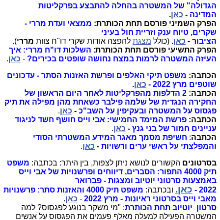
הגדולה" של המשטרה בהחלה להתבצע בפרקליטות
המדינה
-
כאן
.
הפרק השמיני פורסם תחת הכותרת:
ממצאי ועדת מררי -
שקרים, טיוח ענק וזריית חול בעיני
הציבור
-
כאן
.
(כולל
מצגת
להפצה אודות שקרי דו"ח צוות
מררי
).
הפרק התשיעי פורסם תחת הכותרת
:
השלכות דו"ח מררי: איך
העיזה המשטרה לרמות במצח נחושה שופטים בכירים?
-
כאן
.
הכתבה:
משפט תיקי האלפים ופרשת האזנות הסתר - עדכונים
שוטפים מרץ 2022 -
כאן
.
הכתבה:
2 הדלפות מהפרקליטות לאחר היום הראשון של
החקירה הנגדית של שלמה פילבר כשאחת מהן מפילה את תיק
פגסוס על המשטרה ובעקיפין על השב"כ
-
כאן
.
הכתבה:
פרשת המימד החמישי: אבי וייס חושף חשד לניגוד
עניינים חמור של בני גנץ
-
כאן
.
הכתבה
:
חשיפת מסמך מאגר המידע המשטרתי הסודי
והמפלצתי על ראשי ערים ורשויות
-
כאן
.
בסרטונים
הקשורים לנושא ניתן לצפות, בין היתר: בכתבה:
משפט
תיק 4000 התפור: הסברים, דיווחים ופרשנויות של אבי וייס
באמצעות סרטוני יוטיוב ומצגות - פברואר
כאן.
2022
-
ובכתבה:
משפט תיק 4000 והאזנות סתר: פרשנויות
מאבי וייס בסרטוני ראיונות - מרץ 2022
-
כאן
.
סרטון יוטיוב תחת הכותרת
: "מי משקר בנוגע לפגסוס? למה
המשטרה הפעילה למעלה מאלף פעמים את הפגסוס על אנשים