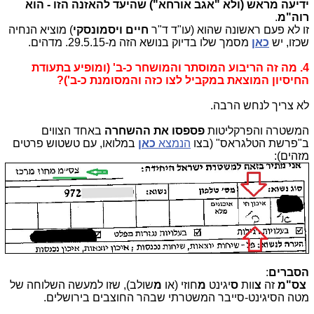
ידיעה מראש (ולא "אגב אורחא") שהיעד להאזנה הזו - הוא
רוה"מ
.
זו לא פעם ראשונה שהוא (עו"ד ד"ר
חיים ויסמונסקי
) מוציא הנחיה
שכזו, יש
כאן
מסמך שלו בדיוק בנושא הזה מ-29.5.15. מדהים.
4. מה זה הריבוע המוסתר והמושחר כ-ב' (ומופיע בתעודת
החיסיון המוצאת במקביל לצו כזה והמסומנת כ-ב')?
לא צריך לנחש הרבה.
המשטרה והפרקליטות
פספסו את ההשחרה
באחד הצווים
ב"פרשת הטלגראס" (בצו
הנמצא
כאן
במלואו, עם טשטוש פרטים
מזהים):
הסברים
:
צס"מ
זה
צ
וות
ס
יגינט
מ
חוזי (או
מ
שולב), שזו למעשה השלוחה של
מטה הסיגינט-סייבר המשטרתי שבהר החוצבים בירושלים.