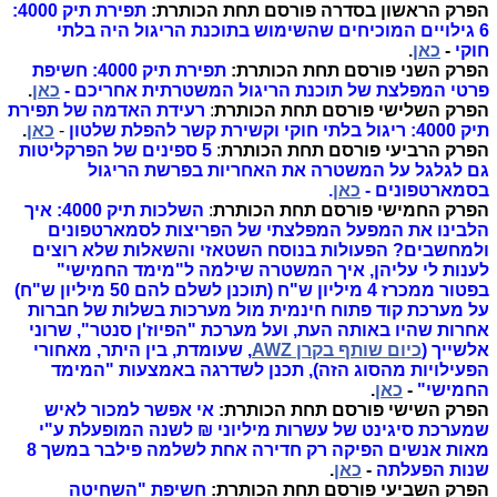
הפרק הראשון בסדרה פורסם תחת הכותרת:
תפירת תיק 4000:
6 גילויים המוכיחים שהשימוש בתוכנת הריגול היה בלתי
חוקי
-
כאן
.
הפרק השני פורסם תחת הכותרת:
תפירת תיק 4000: חשיפת
פרטי המפלצת של תוכנת הריגול המשטרתית אחריכם -
כאן
.
הפרק השלישי פורסם תחת הכותרת
:
רעידת האדמה של תפירת
תיק 4000: ריגול בלתי חוקי וקשירת קשר להפלת שלטון
-
כאן
.
הפרק הרביעי פורסם תחת הכותרת
:
5 ספינים של הפרקליטות
גם לגלגל על המשטרה את האחריות בפרשת הריגול
בסמארטפונים -
כאן
.
הפרק החמישי פורסם תחת הכותרת
:
השלכות תיק 4000: איך
הלבינו את המפעל המפלצתי של הפריצות לסמארטפונים
ולמחשבים? הפעולות בנוסח השטאזי והשאלות שלא רוצים
לענות לי עליהן, איך המשטרה שילמה ל"מימד החמישי"
בפטור ממכרז 4 מיליון ש"ח (תוכנן לשלם להם 50 מיליון ש"ח)
על מערכת קוד פתוח חינמית מול מערכות בשלות של חברות
אחרות שהיו באותה העת, ועל מערכת "הפיוז'ן סנטר", שרוני
אלשייך (
כיום שותף בקרן AWZ
, שעומדת, בין היתר, מאחורי
הפעילויות מהסוג הזה), תכנן לשדרגה באמצעות "המימד
החמישי"
-
כאן
.
הפרק השישי פורסם תחת הכותרת:
אי אפשר למכור לאיש
שמערכת סיגינט של עשרות מיליוני ₪ לשנה המופעלת ע"י
מאות אנשים הפיקה רק חדירה אחת לשלמה פילבר במשך 8
שנות הפעלתה
-
כאן
.
הפרק השביעי פורסם תחת הכותרת:
חשיפת "השחיטה