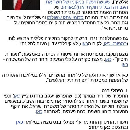
לשיך)
,
שעושה ועשה במקומו של השר את
עבודה הבלתי חוקית הזו (לכאורה)
, של
סתרת האמת מהסנגורים, מבית המשפט
מהציבור. זאת, תמורת
סכומי עתק ששולמו
ומשולמים לו עד היום
גם מחר, כל עוד ההסדר המביש הזה קיים בספר החוקים של
דינת ישראל.
ם כשהתלוננתי נגדו ודרשתי לחקור בחקירה פלילית את פעילותו
כמפורט כאן
, לקוח מ
כאן
), לא קיבלתי עדיין מענה לתלונתי...
צגת נוקבת ומפורטת אודות שיטות ההסתרה באמצעות "תעודות
יסיון" -
כאן
. מצגת סקירה על כלי המעקב והחדירה של המשטרה -
אן
.
אן אחשוף את חלקו של כל אחד מהשרים הללו במלאכת ההסתרה
ל האמת במסגרת "תפירת תיקי האלפים".
 נפתלי בנט.
תפקיד שלו היה ממוקד (כפי שהפרשן
יעקב ברדוגו
צייץ
כאן
) וכפי
חשפתי בשנה האחרונה: להסתיר את מעורבות השב"כ במעשים
בלתי חוקיים של האזנות הסתר של משטרת ישראל. את היקף
מעורבות הזו חשפתי כמה פעמים ולאחרונה
כאן
.
עודת החיסיון החתומה ע"י
נפתלי בנט
מצויה במלואה
כאן
בתצלום כאן מתחת: