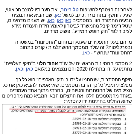
אחרונה הצטרף לחשיפות
טל רימר
, ואת הערותיו למצב הכיאוטי,
גילה וחשף בתחום זה, כתב למשל
כאן
, שם הביא את תמצית
בעיה החמורה הזו. במסמכים
כאן
כאן
ו
כאן
, יש מענים מדהימים,
טל רימר
קיבל מהמשרד לביטחון לאומי\יחידת העמדת מידע
ציבור לפי "חוק חופש המידע". פשוט מדהים.
י הם בעלי התפקידים שעסקו בתחום "החסיונות" במשטרה
בפרקליטות? זה עולה ממסמך ההשתלמות \ קורס בתחום
החסיונות" שנחשף -
כאן
.
מכי החסיונות הראשיים של עו"ד
אהוד הלוי
ב"תיקי האלפים"
חתמו על ידו בתחילת 2020 והם נמצאים במלואם
כאן
ו
כאן
.
יקף ההסתרות, שנחתמו על ידו ב"תיקי האלפים" הוא כל כך
פלצתי ומכיל כל כך הרבה מסמכים, שאי אפשר להביא כאן את כל
צילומים של ההסתרות והטיוחים, ובחרתי מתוך אחד העמודים
אחד מהמסמכים הללו, את התצלום הבא, המביא כמה מהפריטים
הוא החליט בחתימת ידו להסתיר: