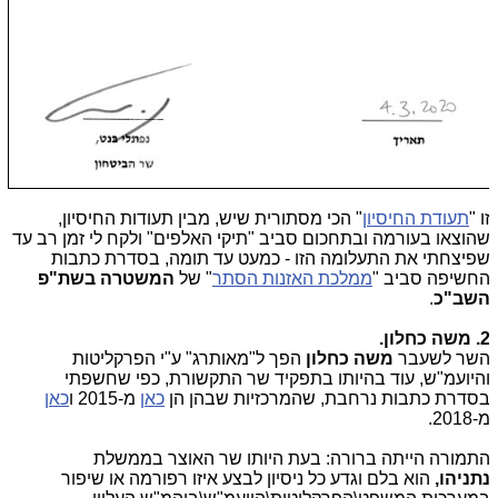
ו "
תעודת החיסיון
" הכי מסתורית שיש, מבין תעודות החיסיון,
הוצאו בעורמה ובתחכום סביב "תיקי האלפים" ולקח לי זמן רב עד
פיצחתי את התעלומה הזו - כמעט עד תומה, בסדרת כתבות
חשיפה סביב "
ממלכת האזנות הסתר
" של
המשטרה בשת"פ
שב"כ
.
 משה כחלון.
שר לשעבר
משה כחלון
הפך ל"מאותרג" ע"י הפרקליטות
היועמ"ש, עוד בהיותו בתפקיד שר התקשורת, כפי שחשפתי
סדרת כתבות נרחבת, שהמרכזיות שבהן הן
כאן
מ-2015 ו
כאן
-2018.
תמורה הייתה ברורה: בעת היותו שר האוצר בממשלת
תניהו,
הוא בלם וגדע כל ניסיון לבצע איזו רפורמה או שיפור