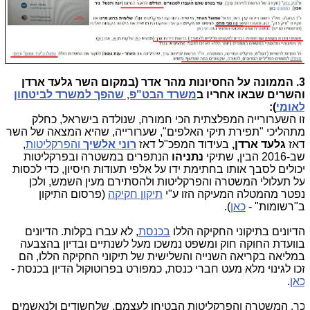
3. הממונה על החסיונות מהר אדר (במקום השר גלעד ארדן
השרים שבאו אחריו ב
משרד הבט"פ, שהפך למשרד לביטחון
אומי
):
ו השערורייה המפלצתית הכי חמורה, שנולדה בישראל, כחלק
תהליכי "תפירת תיקי האלפים", שערורייה, שהיא המצאה של השר
אז
גלעד ארדן,
בעידוד המפכ"ל דאז
רוני אלשיך
והפרקליטות
,
ב-2016 הבין, שתיקי
נתניהו
הנתפרים במשטרה ובפרקליטות
כולים לסבך אותו בחתימת ידו על אלפי תעודות חיסיון, כדי לכסות
ל תעלולי המשטרה והפרקליטות ולהסתירם מעין השמש, ולכן
פטר מהמטלה המעיקה הזו ע"י
תיקון חקיקה
(פרסום התיקון
"רשומות" -
כאן
).
דיונים בתיקוני החקיקה הללו
בכנסת
, לא עברו בקלות. הדיונים
וועדת החוקה חוק ומשפט נמשכו מעל לשנתיים ובדיון בהצבעה
מליאה בקריאה השנייה והשלישית של תיקוני החקיקה הללו, הם
כו לגינוי מלא מעט חברי כנסת, כמפורט בפרוטוקול הדיון בכנסת -
אן
.
ך, המשטרה והפרקליטות הבטיחו לעצמם, שלחשודים ולנאשמים