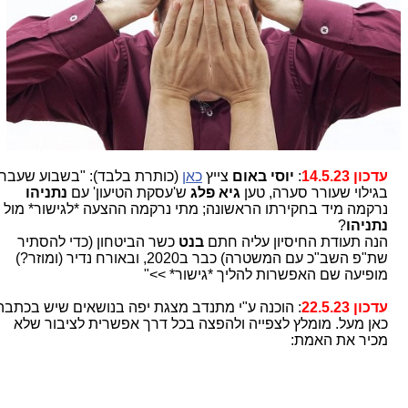
עדכון 14.5.23
:
יוסי באום
צייץ
כאן
(כותרת בלבד): "בשבוע שעבר,
בגילוי שעורר סערה, טען
גיא פלג
ש'עסקת הטיעון' עם
נתניהו
נרקמה מיד בחקירתו הראשונה; מתי נרקמה ההצעה *לגישור* מול
נתניהו
?
הנה תעודת החיסיון עליה חתם
בנט
כשר הביטחון (כדי להסתיר
שת"פ השב"כ עם המשטרה) כבר ב2020, ובאורח נדיר (ומוזר?)
מופיעה שם האפשרות להליך *גישור* >>"
עדכון 22.5.23
: הוכנה ע"י מתנדב מצגת יפה בנושאים שיש בכתבה
כאן מעל. מומלץ לצפייה ולהפצה בכל דרך אפשרית לציבור שלא
מכיר את האמת: