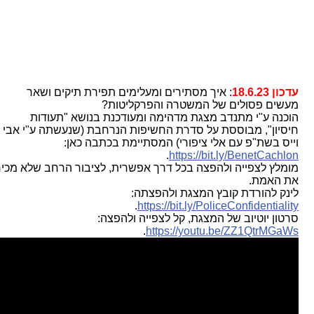
עדכון 18.6.23
: איך מסתירים ומעלימים תפירת תיקים ושאר
מעשים פסולים של המשטרה והפרקליטות?
הוכנה ע"י מתנדב מצגת מדהימה ומעודכנת בנושא "תעודות
חיסיון", מבוססת על סדרת החשיפות הנרחבת (שנעשתה ע"י אבי
וייס בשת"פ עם אלי ציפורי) המסתיימת בכתבה כאן:
.
https://bit.ly/BenetCachlon
מומלץ לצפייה ולהפצה בכל דרך אפשרית, לציבור הרחב שלא מכיר
את האמת.
לינק להורדת קובץ המצגת ולהפצתה:
.
https://bit.ly/PoliceConfidentiality
סרטון יוטיוב של המצגת, קל לצפייה ולהפצה:
.
https://youtu.be/ZZ1QtrMGaWs