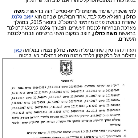
מערכות המשפט\הפרקליטות\היועמ"ש\ביהמ"ש העליון.
מי ששכח, יש עוד שותפים ל"דיפ-סטייט" הזה בראשות
משה
חלון
, הוא לא פעל לבד, אחד הבולטים שבהם הוא
יואב גלנט
,
שהודח בבושת פנים מהמינוי לרמטכ"ל. בינואר 2015, במהלך
ערכת הבחירות לכנסת העשרים, הצטרף
גלנט
למפלגת "כולנו"
ראשות
משה כחלון
, הוצב במקום השני ברשימה ונבחר לכנסת
עשרים.
עודת החיסיון, שחתם עליה
משה כחלון
מצויה במלואה
כאן
תצלום של חלק קטן בלבד ממנה נמצא בתצלום כאן למטה.