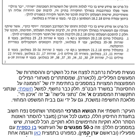
עשית פעילות נרחבת לפצח את כל השקרים וההסתרות של
מעשים הפליליים, (לכאורה), שמסתתרים מאחורי המילים
מפוצצות המצויות במסמכים בחתימת ידו של "הממונה על
חסיונות" במשרד הבט"פ. חלק כבר נחשף, למשל
חשפתי
, שנתוני
תקשורת המסומנים
א'
אלו "נתוני גלישה" ו
ב'
זה "איכון חי".
לאכת החשיפה נמשכת, גם על ידי וגם בבית המשפט המחוזי.
עיקר: חשפתי את
הנושא המרכזי
המוסתר ושתופס נפח חשוב
תעודת החיסיון הללו, כמעט לכל אורכן (מעבר להסתר האזנות
סתר הלא חוקיות והחיפושים הלא חוקיים, הכל לכאורה, שיש
מסמכים הללו): וזה
כ-50 מפגשים
של העיתונאי
בן כספית
עם
פעיליו (ובראשם
ערן קמין
), כמפורט בתמצית
כאן
ודוגמה אחת