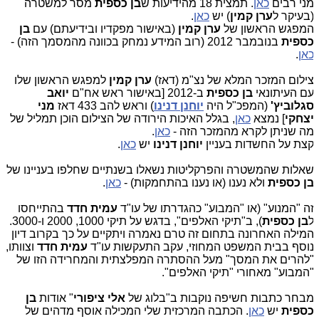
ני רבים
כאן
. תמצית 18 מהידיעות ש
בן כספית
מסר למשטרה
בעיקר ל
ערן קמין
) יש
כאן
.
מפגש הראשון של
ערן קמין
(באישור מפקדיו ובידיעתם) עם
בן
ספית
בנובמבר 2012 (רוב המידע נמחק בכוונה מהמסמך הזה) -
אן
.
ילום המזכר המלא של נצ"מ (דאז)
ערן קמין
למפגש הראשון שלו
ם העיתונאי
בן כספית
ב-2012 [באישור ראש אח"ם
יואב
גלוביץ'
(המפכ"ל היה
יוחנן דנינו
) וראש להב 433 דאז
מני
צחקי
] נמצא
כאן
, בגלל האיכות הירודה של הצילום הוכן תמליל של
ה שניתן לקרא מהמזכר הזה -
כאן
.
צת על החשדות בעניין
יוחנן
דנינו
יש
כאן
.
אלות שהמשטרה והפרקליטות נשאלו בשנתיים שחלפו בעניינו של
ן כספית
ולא נענו (או נענו בהתחמקות) -
כאן
.
ה "המנוע" (או "המבוע" כהגדרתו של עו"ד
עמית חדד
בהתייחסו
בן כספית
), ב"תיקי האלפים", בדגש על תיקי 1000, 2000 ו-3000.
מילה האחרונה בתחום זה טרם נאמרה ויתקיים על כך בקרוב דיון
וסף בבית המשפט המחוזי, עקב התעקשות עו"ד
עמית חדד
וצוותו,
להרים את המסך" מעל ההסתרה המפלצתית והמחרידה הזו של
המבוע" מאחורי "תיקי האלפים".
בחר כתבות חשיפה נוקבות ב"בלוג של
אלי ציפורי
" אודות
בן
ספית
יש
כאן
. הכתבה המרכזית שלי המכילה אוסף מדהים של