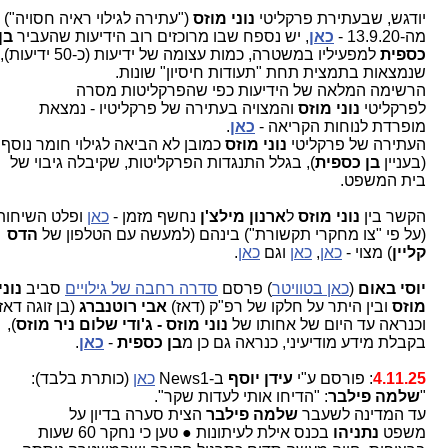
יודגש, שבעתירת פרקליטי
נוני מוזס
("עתירה לגילוי ראיה חסויה")
מה-13.9.20 -
כאן
, יש נספח שבו מרוכזים רוב הידיעות שהעביר
בן
כספית
למפעיליו במשטרה, כמות עצומה של ידיעות (כ-50 ידיעות),
שנמצאות בתמצית תחת "תעודות חיסיון" שונות.
​הרשימה המלאה של הידיעות כפי שהפרקליטות מסרה
לפרקליטי
נוני מוזס
והמצויה בעתירה של פרקליטיו - נמצאת
מופרדת לנוחות הקריאה -
כאן
.
העתירה של פרקליטי
נוני מוזס
כמובן לא הביאה לגילוי חומר נוסף
(בעניין
בן כספית
), בגלל התנגדות הפרקליטות, שקיבלה גיבוי של
בית המשפט.
הקשר בין
נוני מוזס
ל
ארנון מילצ'ן
נחשף מזמן -
כאן
ופלט השיחות
(על פי "צו מחקרי תקשורת") בינהם (למעשה עם הטלפון של
הדס
קליין
) מצוי -
כאן
,
כאן
וגם
כאן
.
יוסי באום
(
כאן בטוויטר
) פרסם
סדרה רחבה של גילויים
סביב
נוני
מוזס
ובין היתר על חלקו של רפ"ק (דאז)
אבי רוטנברג
(בן זוגה דאז
וכנראה עד היום של אחותו של
נוני מוזס - ג'ודי שלום ניר מוזס
),
בקבלת מידע מודיעיני, כנראה גם כן מ
בן כספית
-
כאן
.
4.11.25
: פורסם ע"י
עידן יוסף
ב-News1
כאן
(כותרת בלבד):
"
שלמה פילבר
: "הדיחו אותי לעדות שקר".
עד המדינה לשעבר
שלמה פילבר
הצית סערה בדיון על
משפט
נתניהו
בכנס אילת לעיתונות ● טען כי נחקר 60 שעות