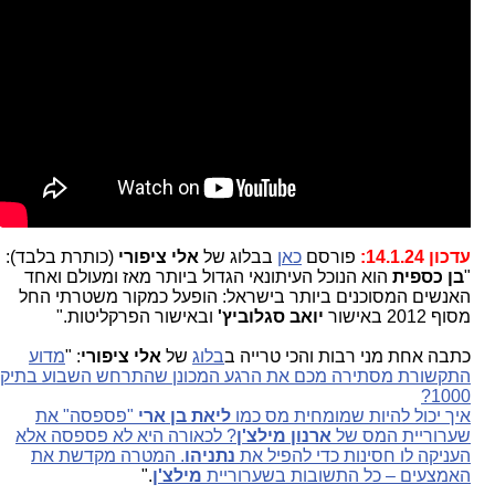
עדכון 14.1.24:
פורסם
כאן
בבלוג של
אלי ציפורי
(כותרת בלבד):
"
בן כספית
הוא הנוכל העיתונאי הגדול ביותר מאז ומעולם ואחד
האנשים המסוכנים ביותר בישראל: הופעל כמקור משטרתי החל
מסוף 2012 באישור
יואב סגלוביץ'
ובאישור הפרקליטות."
כתבה אחת מני רבות והכי טרייה ב
בלוג
של
אלי ציפורי
: "
מדוע
התקשורת מסתירה מכם את הרגע המכונן שהתרחש השבוע בתיק
1000?
איך יכול להיות שמומחית מס כמו
ליאת בן ארי
"פספסה" את
שערוריית המס של
ארנון מילצ'ן
? לכאורה היא לא פספסה אלא
העניקה לו חסינות כדי להפיל את
נתניהו
. המטרה מקדשת את
האמצעים – כל התשובות בשערוריית
מילצ'ן
."