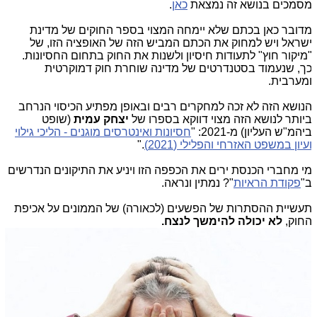
סמכים בנושא זה נמצאת
כאן
.
דובר כאן בכתם שלא יימחה המצוי בספר החוקים של מדינת
שראל ויש למחוק את הכתם המביש הזה של האופציה הזו, של
מיקור חוץ" לתעודות חיסיון ולשנות את החוק בתחום החסיונות.
ך, שנעמוד בסטנדרטים של מדינה שוחרת חוק דמוקרטית
מערבית.
נושא הזה לא זכה למחקרים רבים ובאופן מפתיע הכיסוי הנרחב
יותר לנושא הזה מצוי דווקא בספרו של
יצחק עמית
(שופט
יהמ"ש העליון) מ-2021: "
חסיונות ואינטרסים מוגנים - הליכי גילוי
עיון במשפט האזרחי והפלילי (2021)
."
י מחברי הכנסת ירים את הכפפה הזו ויניע את התיקונים הנדרשים
"
פקודת הראיות
"? נמתין ונראה.
עשיית ההסתרות של הפשעים (לכאורה) של הממונים על אכיפת
חוק,
לא יכולה להימשך לנצח.