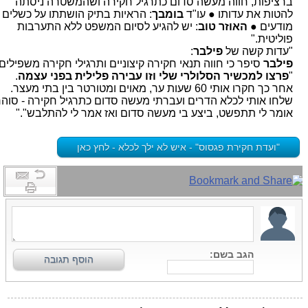
ברציפות, חווה מעשה סדום כתרגיל חקירה ושהמשטרה ניסתה
להטות את עדותו ● עו"ד
בומבך
: הראיות בתיק הושתתו על כשלים
מודעים ●
האוזר טוב
: יש להגיע לסיום המשפט ללא התערבות
פוליטית."
"עדות קשה של
פילבר
:
פילבר
סיפר כי חווה תנאי חקירה קיצוניים ותרגילי חקירה משפילים:
"
פרצו למכשיר הסלולרי שלי וזו עבירה פלילית בפני עצמה
.
אחר כך חקרו אותי 60 שעות ער, מאוים ומטורטר בין בתי מעצר.
שלחו אותי לכלא הדרים ועברתי מעשה סדום כתרגיל חקירה - סוהר
אומר לי תתפשט, ביצע בי מעשה סדום ואז אמר לי להתלבש"."
"ועדת חקירת פגסוס" - איש לא ילך לכלא - לחץ כאן