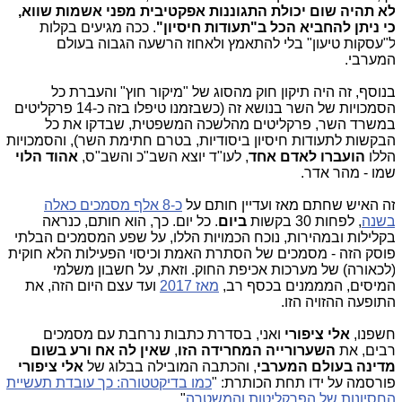
א תהיה שום יכולת התגוננות אפקטיבית מפני אשמות שווא,
י ניתן להחביא הכל ב"תעודות חיסיון"
. ככה מגיעים בקלות
"עסקות טיעון" בלי להתאמץ ולאחוז הרשעה הגבוה בעולם
מערבי.
נוסף, זה היה תיקון חוק מהסוג של "מיקור חוץ" והעברת כל
הסמכויות של השר בנושא זה (כשבזמנו טיפלו בזה כ-14 פרקליטים
משרד השר, פרקליטים מהלשכה המשפטית, שבדקו את כל
בקשות לתעודות חיסיון ביסודיות, בטרם חתימת השר), והסמכויות
ללו
הועברו לאדם אחד
, לעו"ד יוצא השב"כ והשב"ס,
אהוד הלוי
מו - מהר אדר.
ה האיש שחתם מאז ועדיין חותם על
כ-8 אלף מסמכים כאלה
שנה
, לפחות 30 בקשות
ביום
. כל יום. כך, הוא חותם, כנראה
קלילות ובמהירות, נוכח הכמויות הללו, על שפע המסמכים הבלתי
וסק הזה - מסמכים של הסתרת האמת וכיסוי הפעילות הלא חוקית
לכאורה) של מערכות אכיפת החוק. וזאת, על חשבון משלמי
מיסים, המממנים בכסף רב,
מאז 2017
ועד עצם היום הזה, את
תופעה ההזויה הזו.
שפנו,
אלי ציפורי
ואני, בסדרת כתבות נרחבת עם מסמכים
בים, את
השערורייה המחרידה הזו
,
שאין לה אח ורע בשום
דינה בעולם המערבי
, והכתבה המובילה בבלוג של
אלי ציפורי
ורסמה על ידו תחת הכותרת: "
כמו בדיקטטורה: כך עובדת תעשיית
חסיונות של הפרקליטות והמשטרה
".