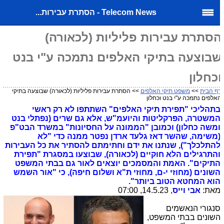
Telecom News - הסתרת עבירות...
סתרת עבירות פליליות (לכאורה)
בוצעה בתיקי האלפים נתמכה ע"י בנט
כחלון
ף הבית
>>
משפט תיקי האלפים
>> הסתרת עבירות פליליות (לכאורה) שבוצעה בתיקי
אלפים נתמכה ע"י בנט וכחלון
תהליכי "תפירת תיקי האלפים" השתתפו לא רק ראשי
משטרה, הפרקליטות והיועמ"ש, אלא גם שרים (נפתלי בנט
משה כחלון) וכמובן "הממונה על החסיונות" במשרד הבט"פ
משימה, שהשר דאז גלעד ארדן נפטר ממנה כדי "לא
התלכלך"), שנתנו את ידם וחתימתם להסתיר את כל העבירות
התרגילים הלא חוקיים (לכאורה), שבוצעו במסגרת "תפירת
תיקים". האמת והמסמכים יוצאים לאור גם בבתי המשפט
שונים (מחוזי י-ם, מחוזי ת"א ושלום חיפה), כי "אור השמש
וא המחטא הטוב ביותר".
את:
אבי וייס
, 14.5.23, 07:00
נגורי הנאשמים
שונים בבתי המשפט,