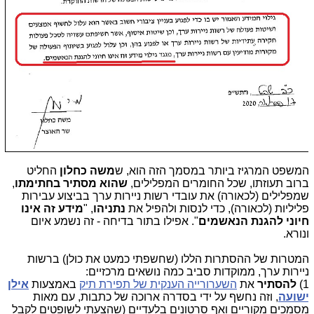
משפט המרגיז ביותר במסמך הזה הוא, ש
משה כחלון
החליט
רוב תעוזתו, שכל החומרים המפלילים,
שהוא מסתיר בחתימתו
,
מפלילים (לכאורה) את עובדי רשות ניירות ערך בביצוע עבירות
ליליות (לכאורה), כדי לנסות ולהפיל את
נתניהו
, "
מידע זה אינו
יוני להגנת הנאשמים
". אפילו בתור בדיחה - זה נשמע איום
נורא.
מטרות של ההסתרות הללו (שחשפתי כמעט את כולן) ברשות
יירות ערך, ממוקדות סביב כמה נושאים מרכזיים:
1
להסתיר
את
השערורייה הענקית של תפירת תיק
באמצעות
אילן
שועה
, וזה נחשף על ידי בסדרה ארוכה של כתבות, עם מאות
סמכים מקוריים ואף סרטונים בלעדיים (שהצעתי לשופטים לקבל