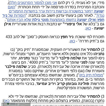
ידי, אך לא נעניתי, כי רק להם
אני מוכן למסור הסרטונים הללו
),
הכתבה המרכזית בסדרה פורסמה על ידי תחת הכותרת: "
האם
שועה
ייחקר במשטרה וברשות ניירות ערך בחשדות החמורים
גדו?
". לאחר מכן ביצעתי עדכון חשוב גם בכתבה: "
הסודות של
ניר
פץ
ו
אילן ישועה
נחשפו באמצעות
מוטי גילת
שלא הבין אותם
".
ם ב"בלוג של
אלי ציפורי"
יש כתבות רבות אודות שערוריית
אילן
שועה
-
כאן
.
זכורת למי ששכח:
ניר חפץ
כנראה הועסק כ"סוכן" של להב 433
ם ב"תיק חדרה" -
כאן
.
2
להסתיר
את השערורייה הענקית, שבמסגרת "תיק בזק" (בו
תניהו
כלל אינו נמצא) וללא אישור היועמ"ש, חוקרי ומנהלי הרשות,
יסו להפוך את
שלמה פילבר
ל"עד מדינה" כנגד
נתניהו
, יותר
חצי שנה
לפני
שהפך ל"עד מדינה" ב"תיק 4000". הם ביצעו
לכאורה) שורה ארוכה של עבירות (לכאורה), סביב
שלמה פילבר
העוזרת שלו (וגם כלפי חשודים אחרים, שתיקם נסגר במסגרת
מפולת תיק בזק
"), מעשים, שנחשפו במלא עוצמתם בביהמ"ש
מחוזי בי-ם. זאת, במיוחד בחקירות הנגדיות של החוקרים הבכירים
הרשות:
פולינה גובזמן
-
קריב
ו
יריב עמיעד
, בגיבוי וחיפוי צמרת
רשות, המשטרה והפרקליטות.
3
להסתיר
שלל עבירות חמורות (לכאורה), שנחשפו על ידי ולא
חקרו (בכוונה), כמופיע בתצלום כאן מתחת (הלקוח מהמאמר
כאן
):