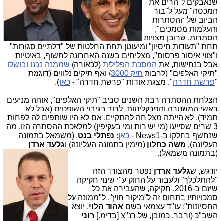
נאבקים ל"הרים את
מכסה" מעל ל"בור
ביוב של ההסתרות
העלמות מסמכים",
סתרות, שרובן מצויות
חת "תעודות חיסיון" ומיעוטן תחת החלטות של "דלתיים סגורות"
"צווי איסור פרסום", מצליחים בשנה האחרונה לחשוף, באיטיות
בל בנחישות, את
המסכת הפלילית
(לכאורה)
שממנה
נבנו ובושלו
תיקי האלפים" (לרבות
תיק 3000
) ואף תיקים נלווים (דוגמת
פרשת חדרה
". מצגת אודות "פרשת חדרה" -
כאן
).
צלחת ההסתרה רבת השנים סביב "תיקי האלפים", אותה מניעים
אשי המשטרה והפרקליטות, לרוב בגיבוי השופטים (אבל לא
מיד), לא הייתה מצליחה להתקיים, אם לא היו שותפים לה לפחות
3 שרים שסייעו (מי ישירות ומי בעקיפין) למלאכת ההסתרה הזו, מה
נחשף בחלקו ב-News1 -
כאן
:
נפתלי בנט
, (משמאל בתמונה
עליונה),
משה כחלון
(מימין בתמונה העליונה) ו
גלעד ארדן
בתמונה משמאל).
ודגש, ש
גלעד ארדן
נפטר מהצורך הזה
להתלכלך" ולעבור על החוק ע"י שינוי חקיקה
שיזם ב-2016, חקיקה, שהעבירה את כל
מכויותיו בתחום זה ל"מיקור חוץ", ל"ממונה על
חסיונות": עו"ד עצמאי בשם
אהוד הלוי
, יוצא
שב"כ (וחבר, כמובן, של רנ"צ [בדימ.]
רוני