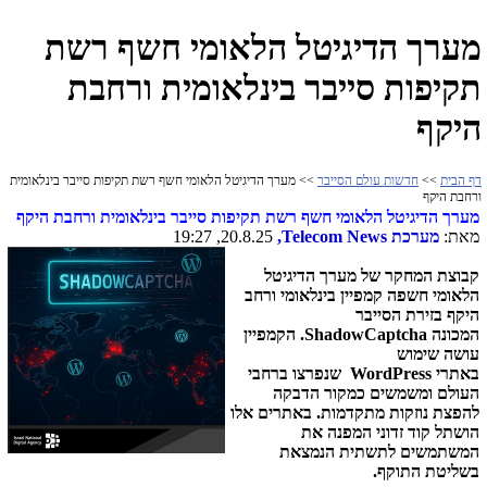
מערך הדיגיטל הלאומי חשף רשת
תקיפות סייבר בינלאומית ורחבת
היקף
דף הבית
>>
חדשות עולם הסייבר
>> מערך הדיגיטל הלאומי חשף רשת תקיפות סייבר בינלאומית
ורחבת היקף
מערך הדיגיטל הלאומי חשף רשת תקיפות סייבר בינלאומית ורחבת היקף
מאת:
מערכת
Telecom News
,
20.8.25, 19:27
קבוצת המחקר של מערך הדיגיטל
הלאומי חשפה קמפיין בינלאומי ורחב
היקף בזירת הסייבר
המכונה
.ShadowCaptcha
הקמפיין
עושה שימוש
באתרי
WordPress
שנפרצו ברחבי
העולם ומשמשים כמקור הדבקה
להפצת נוזקות מתקדמות. באתרים אלו
הושתל קוד זדוני המפנה את
המשתמשים לתשתית הנמצאת
בשליטת התוקף
.