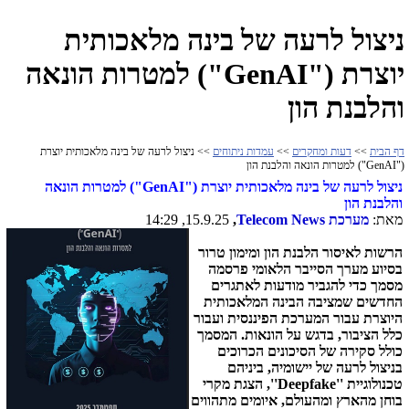
ניצול לרעה של בינה מלאכותית
יוצרת ("GenAI") למטרות הונאה
והלבנת הון
דף הבית
>>
דעות ומחקרים
>>
עמדות ניתוחים
>> ניצול לרעה של בינה מלאכותית יוצרת
("GenAI") למטרות הונאה והלבנת הון
ניצול לרעה של בינה מלאכותית יוצרת
("GenAI")
למטרות הונאה
והלבנת הון
מאת:
מערכת
Telecom News
,
15.9.25, 14:29
הרשות לאיסור הלבנת הון ומימון טרור
בסיוע מערך הסייבר הלאומי פרסמה
מסמך כדי להגביר מודעות לאתגרים
החדשים שמציבה הבינה המלאכותית
היוצרת עבור המערכת הפיננסית ועבור
כלל הציבור, בדגש על הונאות. המסמך
כולל סקירה של הסיכונים הכרוכים
בניצול לרעה של יישומיה, ביניהם
טכנולוגיית
''Deepfake''
, הצגת מקרי
בוחן מהארץ ומהעולם, איומים מתהווים