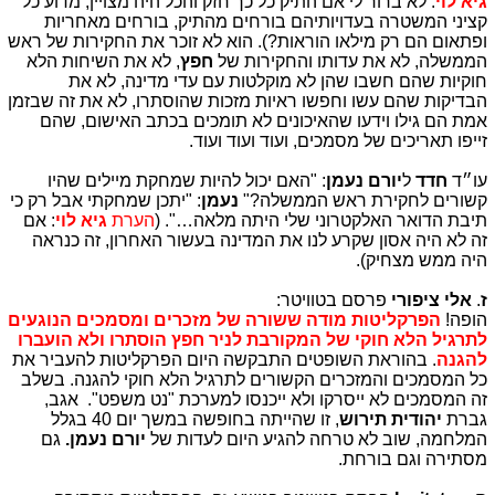
גיא לוי
: לא ברור לי אם התיק כל כך חזק והכל היה מצויין, מדוע כל
קציני המשטרה בעדויותיהם בורחים מהתיק, בורחים מאחריות
ופתאום הם רק מילאו הוראות?). הוא לא זוכר את החקירות של ראש
הממשלה, לא את עדותו והחקירות של
חפץ
, לא את השיחות הלא
חוקיות שהם חשבו שהן לא מוקלטות עם עדי מדינה, לא את
הבדיקות שהם עשו וחפשו ראיות מזכות שהוסתרו, לא את זה שבזמן
אמת הם גילו וידעו שהאיכונים לא תומכים בכתב האישום, שהם
זייפו תאריכים של מסמכים, ועוד ועוד ועוד.
עו״ד
חדד
ל
יורם נעמן
: "האם יכול להיות שמחקת מיילים שהיו
קשורים לחקירת ראש הממשלה?"
נעמן
: "יתכן שמחקתי אבל רק כי
תיבת הדואר האלקטרוני שלי היתה מלאה…". (
הערת
גיא לוי
: אם
זה לא היה אסון שקרע לנו את המדינה בעשור האחרון, זה כנראה
היה ממש מצחיק).
ז
.
אלי ציפורי
פרסם בטוויטר:
הופה!
הפרקליטות מודה ששורה של מזכרים ומסמכים הנוגעים
לתרגיל הלא חוקי של המקורבת לניר חפץ הוסתרו ולא הועברו
להגנה
. בהוראת השופטים התבקשה היום הפרקליטות להעביר את
כל המסמכים והמזכרים הקשורים לתרגיל הלא חוקי להגנה. בשלב
זה המסמכים לא ייסרקו ולא ייכנסו למערכת "נט משפט". אגב,
גברת
יהודית תירוש
, זו שהייתה בחופשה במשך יום 40 בגלל
המלחמה, שוב לא טרחה להגיע היום לעדות של
יורם נעמן.
גם
מסתירה וגם בורחת.