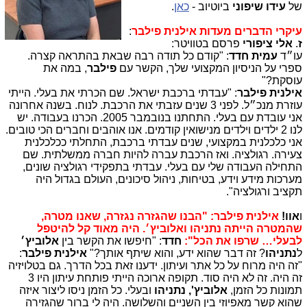
של
עידו שיפוני
ביוטיוב -
כאן
.
עיקרי הדברים מעדות אילנית פילבר
:
ז
.
אלי ציפורי
פרסם בטוויטר:
עו״ד
עמית חדד
: "קודם כל תודה רבה שבאת בהתראה קצרה.
ספרי על הניסיון המקצועי שלך, הקשר עם
פילבר
, במה את
עוסקת?"
אילנית פילבר
: "עבדתי ברכבת ישראל. שם הכרתי את בעלי. הייתי
עוזרת מנכ״ל. לפני 3 שנים עזבתי את הרכבת. לנוח. בשנה אחרונה
אני עובדת עם בעלי. התחתנו בנובמבר 2005. הכרנו בעבודה. יש
לנו 2 ילדים וילדים מנישואין קודמים. אנו אוהבים וחברים הכי טובים.
אני כלכלנית במקצועי, שנים עבדתי ברכבת, התחלתי ככלכלנית
צעירה. רגולציה. ואז הרכבת עברה להיות חברה ממשלתית. שם
התחילה העבודה שלי עם בעלי. עבדתי בתפקידי רגולציה שונים,
מערכות מידע וידע, בטיחות, ניהול סיכונים, העולם בגדול היה
תקציב ורגולציה".
ו
אוו!
אילנית פילבר: "הבנו שהגזרה נגזרה, שאנו מטרה,
שהמטרה הייתה נתניהו ואלוביץ׳. היה מאוד קל להיטפל
לבעלי… שרפו את הכל":
חדד
: "חיפשו את הקשר בין
אלוביץ׳
ל
נתניהו
? זה דבר שהוא ידע, והוא שיתף אותך?"
אילנית פילבר
:
"זה היה מרוח על כל אתר ועיתון. ידענו זאת בכל הדרך. גם בטלויזיה
זה היה. זה לא היה סוד. תקופה ארוכה הייתי פותחת עיתון היו 3
תמונות כל הזמן,
אלוביץ', נתניהו
ובעלי. כל הזמן ניסו ליצור איזה
שהוא קשר מאפיוזי בין השניים והשלושה. היה לי ברור שהגזירה