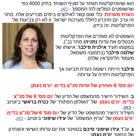
הוא שהפרקליטות תוותר על סעיף השוחד בתיק 4000 כפי
שהשופטים המליצו לה! המסמך -
כאן
.
הערת מערכת
: בלי שום קשר לאילוצים בימים מכריעים אלה. מחר
זה ערב יום הזיכרון לחללי מערכות ישראל. זו לא רק צביעות של
הפרקליטות. זה ביזיון.
השופטים לא סופרים את הפרקליטות:
מבטלים את עדות
נתניהו
מחר (ב׳).
במקומו תעיד
אילנית פילבר
, אישתו של
שלמה פילבר
(בתמונה משמאל,
מעמוד הלינקדאין שלה).
פילבר
הייתה רשומה כעדת תביעה אך
הפרקליטות ויתרה על עדותה.
יום מס' 6 ואחרון של עדות סנ"צ בדימ. יורם נעמן:
ב
. השידור הישיר מהמשפט של הדיון של
יום מס' 6 של סנ"צ
בדימ. יורם נעמן
של "האולפן הפתוח" של
כנרת בראשי
ביוטיוב
-
כאן
.
השידור הישיר מהמשפט של הדיון של
יום מס' 6 של סנ"צ בדימ.
יורם נעמן
של "ערוץ המשפט" של
עידו שיפוני
ביוטיוב -
כאן
.
ג
. עו"ד
עידו שיפוני סיכם
בטוויטר את יום עדותו השישי והאחרון
של החוקר
יורם נעמן
: