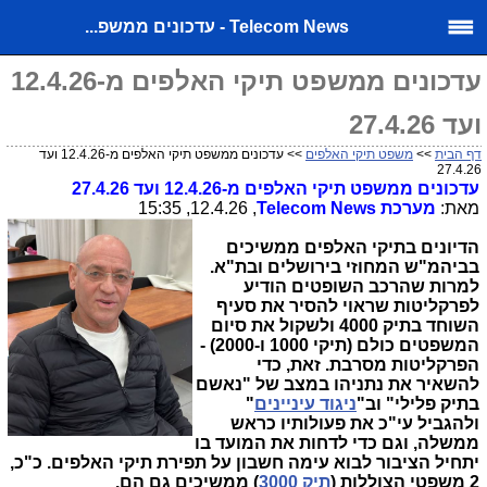
Telecom News - עדכונים ממשפ...
עדכונים ממשפט תיקי האלפים מ-12.4.26
ועד 27.4.26
דף הבית
>>
משפט תיקי האלפים
>> עדכונים ממשפט תיקי האלפים מ-12.4.26 ועד
27.4.26
עדכונים ממשפט תיקי האלפים מ-12.4.26 ועד 27.4.26
מאת:
מערכת
Telecom News
, 12.4.26, 15:35
הדיונים בתיקי האלפים ממשיכים
בביהמ"ש המחוזי בירושלים ובת"א.
למרות שהרכב השופטים הודיע
לפרקליטות שראוי להסיר את סעיף
השוחד בתיק 4000 ולשקול את סיום
המשפטים כולם (תיקי 1000 ו-2000) -
הפרקליטות מסרבת. זאת, כדי
להשאיר את נתניהו במצב של "נאשם
בתיק פלילי" וב"
ניגוד עיניינים
"
ולהגביל עי"כ את פעולותיו כראש
ממשלה, וגם כדי לדחות את המועד בו
יתחיל הציבור לבוא עימה חשבון על תפירת תיקי האלפים. כ"כ,
2
משפטי הצוללות
(
תיק 3000
) ממשיכים גם הם.