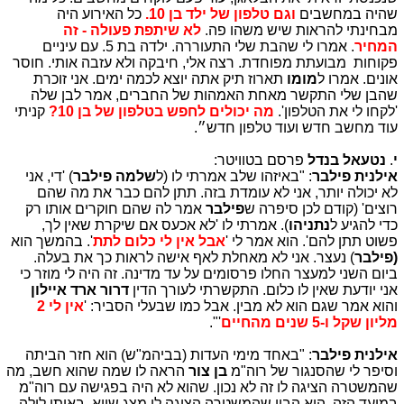
שהיה במחשבים
וגם טלפון של ילד בן 10.
כל האירוע היה
מבחינתי להראות שיש משהו פה.
לא שיתפת פעולה - זה
המחיר
. אמרו לי שהבת שלי התעוררה. ילדה בת 5. עם עיניים
פקוחות מבועתת מפוחדת. רצה אלי, חיבקה ולא עזבה אותי. חוסר
אונים. אמרו ל
מומו
תארוז תיק אתה יוצא לכמה ימים. אני זוכרת
שהבן שלי התקשר מאחת האמהות של החברים, אמר לבן שלה
'לקחו לי את הטלפון'.
מה יכולים לחפש בטלפון של בן 10?
קניתי
עוד מחשב חדש ועוד טלפון חדש״.
י
.
נטעאל בנדל
פרסם בטוויטר:
אילנית פילבר
: "באיזהו שלב אמרתי לו (ל
שלמה פילבר
) 'די, אני
לא יכולה יותר, אני לא עומדת בזה. תתן להם כבר את מה שהם
רוצים' (קודם לכן סיפרה ש
פילבר
אמר לה שהם חוקרים אותו רק
כדי להגיע ל
נתניהו
). אמרתי לו 'לא אכעס אם שיקרת שאין לך,
פשוט תתן להם'. הוא אמר לי '
אבל אין לי כלום לתת
'. בהמשך הוא
(פילבר
) נעצר. אני לא מאחלת לאף אישה לראות כך את בעלה.
ביום השני למעצר החלו פרסומים על עד מדינה. זה היה לי מוזר כי
אני יודעת שאין לו כלום. התקשרתי לעורך הדין
דרור ארד איילון
והוא אמר שגם הוא לא מבין. אבל כמו שבעלי הסביר: '
אין לי 2
מליון שקל ו-5 שנים מהחיים
'".
אילנית פילבר
: "באחד מימי העדות (בביהמ"ש) הוא חזר הביתה
וסיפר לי שהסנגור של רוה"מ
בן צור
הראה לו שמה שהוא חשב, מה
שהמשטרה הציגה לו זה לא נכון. שהוא לא היה בפגישה עם רוה"מ
במועד הזה. הוא הבין שהמשטרה הציגה לו מצג שווא. באותו לילה