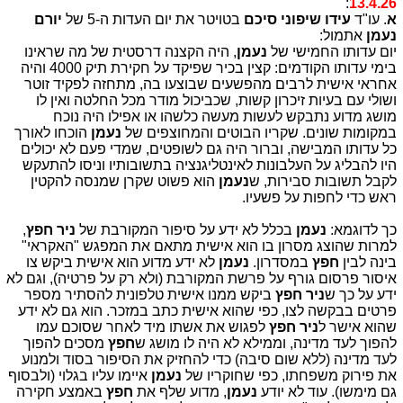
:
13.4.26
א
. עו"ד
עידו שיפוני
סיכם
בטויטר את יום העדות ה-5 של
יורם
נעמן
אתמול:
יום עדותו החמישי של
נעמן
, היה הקצנה דרסטית של מה שראינו
בימי עדותו הקודמים: קצין בכיר שפיקד על חקירת תיק 4000 והיה
אחראי אישית לרבים מהפשעים שבוצעו בה, מתחזה לפקיד זוטר
ושולי עם בעיות זיכרון קשות, שכביכול מודר מכל החלטה ואין לו
מושג מדוע נתבקש לעשות מעשה כלשהו או אפילו היה נוכח
במקומות שונים. שקריו הבוטים והמחוצפים של
נעמן
הוכחו לאורך
כל עדותו המבישה, וברור היה גם לשופטים, שמדי פעם לא יכולים
היו להבליג על העלבונות לאינטליגנציה בתשובותיו וניסו להתעקש
לקבל תשובות סבירות, ש
נעמן
הוא פשוט שקרן שמנסה להקטין
ראש כדי לחפות על פשעיו.
כך לדוגמא:
נעמן
בכלל לא ידע על סיפור המקורבת של
ניר חפץ
,
למרות שהוצג מסרון בו הוא אישית מתאם את המפגש "האקראי"
בינה לבין
חפץ
במסדרון.
נעמן
לא ידע מדוע הוא אישית ביקש צו
איסור פרסום גורף על פרשת המקורבת (ולא רק על פרטיה), וגם לא
ידע על כך ש
ניר חפץ
ביקש ממנו אישית טלפונית להסתיר מספר
פרטים בבקשה לצו, כפי שהוא אישית כתב במזכר. הוא גם לא ידע
שהוא אישר ל
ניר חפץ
לפגוש את אשתו מיד לאחר שסוכם עמו
להפוך לעד מדינה, וממילא לא היה לו מושג ש
חפץ
מסכים להפוך
לעד מדינה (ללא שום סיבה) כדי להחזיק את הסיפור בסוד ולמנוע
את פירוק משפחתו, כפי שחוקריו של
נעמן
איימו עליו בגלוי (ולבסוף
גם מימשו). עוד לא יודע
נעמן
, מדוע שלף את
חפץ
באמצע חקירה