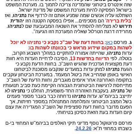
שזה אינטרס ביטחוני שהמדינה צריכה לתמוך בו. מערכת המשפט
בישראל הפסיקה להיות מערכת המשפט של מדינת ישראל.
השתלטו עליה אנשים שמה שמניע אותם זה לרדוף את
נתניהו
, ואז
'
בלית ברירה
' הם מסכימים... אפילו בפסקה הקטנה הזו
יהודית
תירוש
לא מצליחה להסתיר את השנאה המבעבעת שם ל
נתניהו
.
מחרידה דרגת הטרלול שאליה המערכת הזו הגיעה".
ג
. פורסם
כאן
:
בחוות דעת של שב"כ נקבע כי נתניהו לא יוכל
לשהות במקום שידוע מראש כי בכוונתו לשהות בו
:
עדות
נתניהו
, שהייתה אמורה להתקיים במהלך השבוע הקרוב,
בוטלה. לפי
הדיווח בחדשות 13
, הסיבה לדחיית העדות היא חוות
דעת מקצועית ועדכנית שהגיש השב"כ. בחוות הדעת נקבע כי
הגעת
נתניהו
למתן עדות במועדים שנקבעו מסוכנת לביטחונו
האישי באופן שמחייב את ביטול המעמד. במערכת הביטחון עוקבים
בתקופה האחרונה אחר איומים מוגברים, וחוות הדעת של השב"כ
מתייחסת לרגישות הביטחונית הגבוהה הקיימת כעת סביב תנועותיו
של
נתניהו
. בעקבות האזהרה החד-משמעית, הוחלט כי
נתניהו
לא
יתייצב בביהמ"ש. עדות
נתניהו
נדחתה כבר בעבר מספר פעמים
בשל המצב הביטחוני והמלחמה המתנהלת במספר חזיתות, אך
הפעם מדובר בחוות דעת ספציפית של השב"כ המגדירה את עצם
קיום העדות בעת הזאת כסיכון בטיחותי.
פורסם פרוטוקול נוסף מדיוני תיקי האלפים בביהמ"ש המחוזי בי-ם
בשבתו במחוזי ת"א:
24.2.26
.