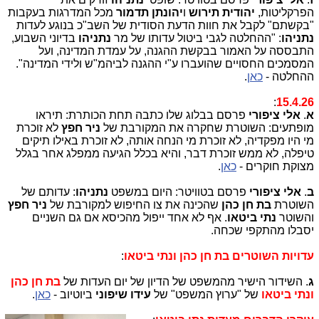
הפרקליטות,
יהודית תירוש
ו
יהונתן תדמור
מכל המדרגות בעקבות
"בקשתם" לקבל את חוות הדעת הסודית של השב"כ בנוגע לעדות
נתניהו
: "ההחלטה לגבי ביטול עדותו של מר
נתניהו
בדיוני השבוע,
התבססה על האמור בבקשת ההגנה, על עמדת המדינה, ועל
המסמכים החסויים שהועברו ע"י ההגנה לביהמ"ש ולידי המדינה".
ההחלטה -
כאן
.
:
15.4.26
א
.
אלי ציפורי
פרסם בבלוג שלו כתבה תחת הכותרת: תיראו
מופתעים: השוטרת שחקרה את המקורבת של
ניר חפץ
לא זוכרת
מי היו מפקדיה, לא זוכרת מי הנחה אותה, לא זוכרת באילו תיקים
טיפלה, לא ממש זוכרת דבר, והיא בכלל הגיעה ממפלג אחר בגלל
מצוקת חוקרים -
כאן
.
ב
.
אלי ציפורי
פרסם בטוויטר: היום במשפט
נתניהו
: עדותם של
השוטרת
בת חן כהן
שהכינה את צו החיפוש למקורבת של
ניר חפץ
והשוטר
נתי ביטאו
. אף לא אחד ייפול מהכיסא אם גם השניים
יסבלו מהתקפי שכחה.
עדויות השוטרים בת חן כהן ונתי ביטאו
:
ג
. השידור הישיר מהמשפט של הדיון של יום העדות של
בת חן כהן
ונתי ביטאו
של "ערוץ המשפט" של
עידו שיפוני
ביוטיוב -
כאן
.