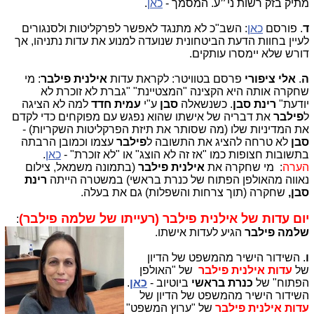
מתיק בזק רשות ני״ע. המסמך -
כאן
.
ד
. פורסם
כאן
: השב"כ לא מתנגד לאפשר לפרקליטות ולסנגורים
לעיין בחוות הדעת הביטחונית שנועדה למנוע את עדות נתניהו, אך
דורש שלא יימסרו עותקים.
ה
.
אלי ציפורי
פרסם בטוויטר: לקראת עדות
אילנית פילבר
: מי
שחקרה אותה היא הקצינה "המצטיינת" "גברת לא זוכרת לא
יודעת"
רינת סבן
. כשנשאלה
סבן
ע"י
עמית
חדד
למה לא הציגה
ל
פילבר
את דבריה של אישתו שהוא נפגש עם מפוקחים כדי לקדם
את המדיניות שלו (מה שסותר את תיזת הפרקליטות השקריות) -
סבן
לא טרחה להציג את התשובה ל
פילבר
עצמו וכמובן הרבתה
בתשובות חצופות כמו "אז זה לא הוצג" או "לא זוכרת" -
כאן
.
הערה
: מי שחקרה את
אילנית פילבר
(בתמונה משמאל, צילום
נאווה מהאולפן הפתוח של כנרת בראשי) במשטרה הייתה
רינת
סבן,
שחקרה (תוך צרחות והשפלות) גם את בעלה.
יום עדות של אילנית פילבר (רעייתו של שלמה פילבר)
:
שלמה פילבר
הגיע לעדות אישתו.
ו
. השידור הישיר מהמשפט של הדיון
של
עדות אילנית פילבר
של "האולפן
הפתוח" של
כנרת בראשי
ביוטיוב -
כאן
.
השידור הישיר מהמשפט של הדיון של
עדות אילנית פילבר
של "ערוץ המשפט"