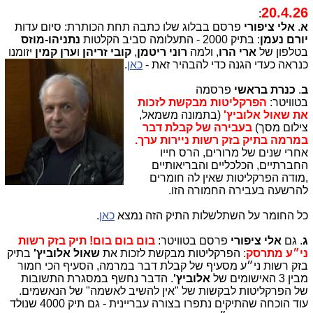
20.4.26
:
א
.
אלי ציפורי
פרסם בבלוג שלו כתבה תחת הכותרת: סיום עדות
יורם נעמן
: בתיק 2000 - התעלומה סביב הקלטות
נתניהו-מוזס
בטלפון של
ארי הרו
, ולמה
רוני ריטמן
,
קובי זריהן
ו
ערן קמין
יזומנו
כנראה כעדי הגנה כדי להבהיר זאת -
כאן
.
ב
.
כנרת בראשי
פרסמה
בטוויטר:
הפרקליטות מבקשת לזכות
את שאול אלוביץ'
(בתמונה משמאל,
צילום מסך)
בעבירה של קבלת דבר
במרמה בתיק בזק רשות ניירות ערך.
אחרי שנים של מרורים, הרס חייו
החברתיים, הכלכליים והבריאותיים
,מודה הפרקליטות שאין לה חומרים
להרשעה בעבירה החמורה הזו.
כל החומר על השתלשלות התיק הזה נמצא
כאן
.
ג
. גם
אלי ציפורי
פרסם בטוויטר:
בום בום בום! תיק בזק רשות
ני״ע מתרסק
: הפרקליטות מבקשת לזכות את
שאול אלוביץ'
בתיק
בזק רשות ני״ע מסעיף של קבלת דבר במרמה, הסעיף הכי חמור
מבין 3 האישומים של
אלוביץ'
. הדבר נחשף במסגרת התשובות
של הפרקליטות לבקשות של "אין להשיב לאשמה" של הנאשמים.
עוד הוכחה שהתיקים נתפרו בצורה עבריינית - גם תיק 4000 שנולד