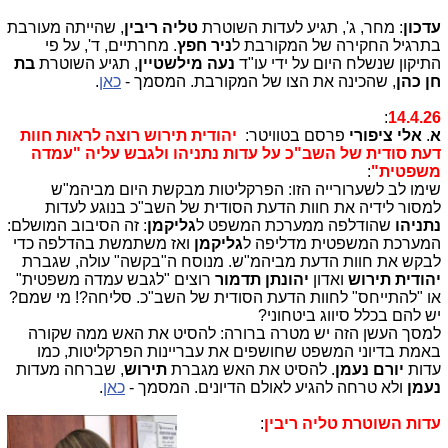
עדכון
: מחר, ג', תגיע לעדות השוטרת
טליה ריבין
, שהייתה מעורבת
בתרגיל החקירה של המקורבת ל
ניר חפץ
. מחרתיים, ד', על פי
התיקון שנשלח היום על ידי עו"ד
נעה מילשטיין
, תגיע השוטרת
בת
חן כהן
, שהכינה את הצו של המקורבת. המסמך -
כאן
.
:
14.4.26
א
.
אלי ציפורי
פרסם בטוויטר:
יהודית תירוש רוצה לראות חוות
דעת סודית של השב"כ על עדות נתניהו ולגבש עליה "עמדה
משפטית"
:
שימו לב לשערורייה הזו: הפרקליטות מבקשת היום מביהמ"ש
למסור לידיה את חוות הדעת הסודית של השב"כ בנוגע לעדות
נתניהו
שהודלפה ממערכת המשפט ל
גליקמן
: זה הסיבוב המושלם:
המערכת המשפטית מדליפה ל
גליקמן
ואז משתמשת בהדלפה כדי
לבקש את חוות הדעת מביהמ"ש. מנוסח ה"בקשה" עולה, שגברת
יהודית תירוש
ואדון
יהונתן תדמור
רוצים "לגבש עמדה משפטית"
או "להתייחס" לחוות הדעת הסודית של השב"כ. סליחה?! מי שמם?
יש להם בכלל סיווג ביטחוני?
למסך העשן הזה יש מטרה ברורה: להסיט את האש ממה שקורה
באמת בדיוני המשפט שחושפים את עבריינות הפרקליטות, כמו
עדות
יורם נעמן
. להסיט את האש מגברת
תירוש
, שברחה מעדות
נעמן
ולא טרחה להגיע לאולם הדיונים. המסמך -
כאן
.
עדות השוטרת טליה ריבין
: