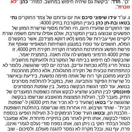
"כן".
חדד
: "ביקשת גם שיהיה חיפוש במחשב. למה?"
כהן
: "
לא
זוכרת
".
ו.
עו"ד
עידו שיפוני סיכם
את יום עדותם של צמד החוקרים
נתי
בטאו
ו
בת-חן כהן
בעניין המקורבת בתיק 4000:
שני החוקרים שהעידו היום, היו חוליות מסוף שרשרת המזון של
הפשעים שבוצעו בעניין המקורבת, אולם אפילו עדותם חשפה שורת
ליקויים ואף עבירות של ממש (לאו דווקא מצידם), אשר בהקשרם
המלא, חושפים עוד טפח במנגנון השחיתות המאפיוזי שאפף את
פרשת הפשע והחתרנות החמורה הקרויה חקירת תיק 4000, זו
שתיק 4000 הדמיוני משמש לה עלה תאנה. בתמצית יאמר,
שהבקשה לצו חיפוש בביתה של המקורבת ולהעתקת מחשביה
בנוהל חריג (ללא נוכחות עדים), נערכה יום לפני שהוגשה, כלומר לא
כהתפתחות טבעית של חקירה מתגלגלת, אלא כחלק מההכנות
לביצוע מתוכנן וקר רוח של אותה מזימה נפשעת, בידיעת ובאישור
כל שרשרת הפיקוד והתביעה. זאת, במקביל להחלפת מסרונים
בנושא, עוד לפני הגשת הבקשה בפועל, בין שופטת המסרונים
פוזננסקי
לבין התובע שהציע לבקש אותה כשופטת המעצרים של
התיק. מעבר לכך, העילות המצוצות מהאצבע שנרשמו בבקשה
שהוגשה ע"י
בטאו
(שהעיד כי לא הכיר את תיק 4000) ל-"שופטת
הבית" - שוחד ושיבוש, היו אחרות מזו שנרשמה בהחלטת השופטת
- הלבנת הון, ו
בטאו
העיד שכל הנימוקים ל-3 העילות הופיעו בנספח
הסודי לבקשה, אותו תייק לאחר מכן בתיקייה מיוחדת. אלא שמעבר
לנוהל הבלתי חוקי בו ניתן הצו, אותו נספח סודי נעלם לגמרי ואיננו,
פרח, עף נגוז, ובכל מקרה לא נמסר להגנה מעולם. ולסיכום - שוב