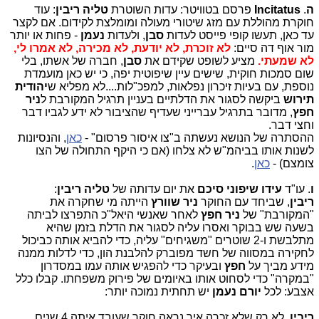
ה
.
Incitatus
פרסם בטוויטר: עדות השוטרת
טליה ריבין
: עוד
חוקרת מהוללת עם מזג שיטורי מעולה ומומלצת לקידום. אם לקצר
עד כאן, תעשו קופי פייסט לעדות
סבן
, ולעדות
נעמן
- פחות או יותר
מור אוף דה סיים:
לא זוכרת, לא יודעת, לא מכירה, לא אמרו לי,
לא שמעתי.
מציע לשופט שקידם את
סבן
, חברה של אשתו, בלי
שום סמכות חוקית, שישים עיין שיפוטית יפה, כי יש כאן מועמדת
נוספת, עם בעיות זיכרון נפלאות, למפכ"לות....לא מפליא ש
יהודית
תירוש
ביקשה לסגור את הדלתיים בעניין תרגיל המקורבת ל
ניר
חפץ
, מדובר בתרגיל עברייני שעדיף שהציבור לא ידע לגביו דבר
וחצי דבר.
ההסתרה של הנושא נעשתה ב"צו איסור פרסום" -
כאן
, והנסיונות
לשנות אותו בביהמ"ש לא צלחו (אם כי היקף התחולה של הצו
צומצם) -
כאן
.
ו
. עו"ד
עידו שיפוני
סיכם
את יום עדותה של
טליה ריבין
:
ריבין
, שביחד עם החוקר
ניר שוורץ
הייתה מי שחקרה את
"המקורבת" של
ניר חפץ
לאחר שאנשי היאל"כ התפרצו לביתה
בשעה שש בבוקר ואסרו עליה לסגור את הדלת בזמן שהיא
מתלבשת ו-2 שוטרים "משגיחים" עליה, כדי להביא אותה כביכול
לחקירה במסווה של חשד מפוברק להלבנת הון, כדי לדלות ממנה
מידע מביך על
חפץ
ובעיקר כדי להפגיש אותה עמו במסדרון
"במקרה" כדי לסחוט אותו באיומים של פירוק משפחתו. קבלו כלל
אצבע: לכל
יורם נעמן
יש תחתית נמוכה יותר:
ריבין
, לא רק שלא זכרה איך נראה חוקר שעובד איתה 4 שנים,