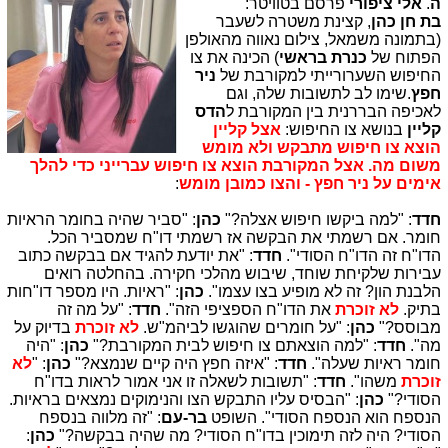
ה
.
אלי ציפורי
פרסם בטוויטר:
בת חן כהן
, קצינת משטרה לשעבר
(בתמונה משמאל, צילום נאווה מהאולפן
הפתוח של
כנרת בראשי
) הכינה את צו
החיפוש השערורייתי למקורבת של
ניר
חפץ
.שימו לב לתשובות שלה, וגם
לאכיפה הבררנית בין המקורבת ל
הדס
קליין
בנושא צו החיפוש:
אצל קליין
הוצא צו חיפוש מתבקש ולא מומש
משום מה. אצל המקורבת הוצא צו חיפוש עברייני כדי להלך
אימים על ניר חפץ - והצו כמובן מומש
:
חדד
: "למה ביקשו חיפוש אצלה?"
כהן
: "סביר שהיה בחומר הראיות
חומר. אם רשמתי את הבקשה אז רשמתי דו"ח שמסביר הכל.
הדו"ח זה הדו"ח הסודי".
חדד
: "את יודעת להגיד אם בבקשה כתוב
עבירות שלקיחת שוחד, שיבוש מהלכי חקירה. בהחלטה רואים
הלבנת הון? זה לא מופיע בצו עצמו".
כהן
: "ראיות. היו מספר דו"חות
בתיק.
לא זוכרת
את הדו"ח הספציפי הזה".
חדד
: "על מה זה
מבוסס?"
כהן
: "על חומרים שהוגשו לביהמ"ש.
לא זוכרת
בדיוק על
מה".
חדד
: "למה הוצאתם צו חיפוש לבית המקורבת?"
כהן
: "היה
חומר ראיות שעלה".
חדד
: "איזה חפץ היה קיים שנמצא?"
כהן
: "
לא
זוכרת
משהו".
חדד
: "תשובות לשאלה זו אני אמור לראות בדו"ח
הסודי?"
כהן
: "הבסיס עליו התבקש הצו והנימוקים נמצאים בראיות.
הנספח הוא הנספח הסודי". השופט
בר-עם
: "זה מלווה בנספח
הסודי? היה לזה תימוכין בדו"ח הסודי? מה שהיה בבקשה?"
כהן
: