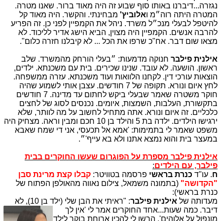
נגזרה...דיברנו באותו סוף שבוע זה היה מאוד ברור. שאנו מטרה.
המטרה היתה רוה״מ ו
אלוביץ'
מבחינתי. והקשר. היה מאוד קל
להיטפל לבעלי מנכ״ל משרד. ניהל את הקמפיין לפני כן. זה הפריע
להרבה אנשים. הקמפיין היה מצוין, הביא הישג אדיר לליכוד. לא
מצאו שום דבר. אח"כ שרפו את הכל ... לא קיבלנו חזרה כלום".
אילנית פילבר
חנוקה מדמעות: ״בעלי הורחק מהמשרד. שלב
ראשון. הושעה. לא עובד. שנינו שכירים. בית עם משכנתא. ילדים,
הוצאות עורכי דין. לקחנו הלוואות ועוד משכנתא. עזרה ממשפחה.
לחץ איום ונורא. תקופה של 7 חודשים. עצבן אותי לשמוע שהיה
חוקר משטרה שאמר שבעלי ביקש לחתום עד מדינה. 7 חודשים
בתקשורת, העלבות, השמצות, איומים. נכנסים לסוג של לחצים
כלכליים. זה איום ונורא. אתה מתחיל לחשוב על מה לוותר, שלא
ירגישו הילדים. ילדה בת 5 והילד בן 10 חכם ומבין וראה. מצחיק היה
משפט שאמר לי בתמימות: 'אמא אל תכעסי, אני די שמח שאבא
במעצר בית והוא נמצא אתנו ולא בא עייף'״.
אילנית פילבר מספרת על הפוגרום שעשו החוקרים בבית
פילבר, עם הילדים
:
ח
. עו"ד
כנרת בראשי
פרסמה בטוויטר:
קבלו קצת מרינת סבן
"הקדושה"
(בתמונה משמאל, צילום נאווה מהאולפן הפתוח של
כנרת בראשי):
מעדותה של
אילנית פילבר
: "ראיתי את הבן שלי (ילד בן 10), לא
דיבר. כמה שעות...אחד
החוקרים אמר לי 'אין לך
מונפול על אלוהים'. הרשו לי להכין ארוחת בוקר לילד