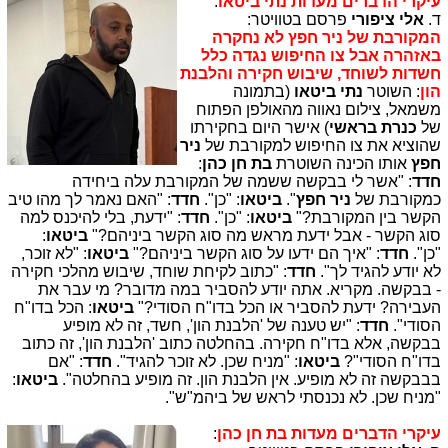
עיקרי הדברים מעדות נתי ביטאו
:
ד.
אלי ציפורי
פרסם בטוויטר:
המקורבת של ניר חפץ לא נחקרה
באזהרה אבל צו החיפוש נגדה כלל
חשדות לשוחד, שיבוש חקירה והלבנת
הון
: השוטר
נתי ביטאו
(בתמונה
משמאל, צילום נאווה מהאולפן הפתוח
של
כנרת בראשי
) אישר היום בחקירתו
שהוציא את צו החיפוש למקורבת של
ניר
חפץ
אותו הכינה השוטרת
בת חן כהן
:
חדד
: "אשר לי בבקשה ששמה של המקורבת עלה ביחידה
כמקורבת של
ניר חפץ
".
ביטאו
: "כן".
חדד
: "האם נאמר לך מהו טיב
הקשר בין המקורבת?"
ביטאו
: "כן".
חדד
: "ידעת, בלי להיכנס למה
סוג הקשר - אבל ידעת מראש מה סוג הקשר ביניהם?"
ביטאו
:
"כן".
חדד
: "איך הם ידעו על סוג הקשר ביניהם?"
ביטאו
: "לא זוכר,
לא יודע להגיד לך".
חדד
: "כתוב לקיחת שוחד, שיבוש מהלכי חקירה
- בבקשה. מקריא. אתה יודע להסביר במה מדובר? מי עבר את
העבירה? ידעת להסביר או הכל בדו"ח הסודי?"
ביטאו
: הכל בדו"ח
הסודי".
חדד
: "יש טענה של 'הלבנת הון', חשד, זה לא מופיע
בבקשה, אלא בדו"ח חקירה. בהחלטה כתוב 'הלבנת הון', זה כתוב
בדו"ח הסודי"?
ביטאו
: "מניח שכן. לא זוכר להגיד".
חדד
: "אם
בבבקשה זה לא מופיע. אין הלבנת הון. זה מופיע בהחלטה".
ביטאו
:
"מניח שכן. לא נכנסתי לראש של ביהמ"ש".
עיקרי הדברים מעדות בת חן כהן
: