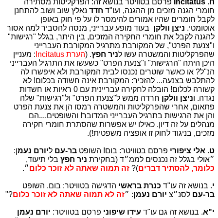
ח
.
Incitatus
פרסם בטוויטר בנושא זה: הפרקליטות מסתירה
חומרי הגנה מזכים מן ההגנה, ועו"ד
חדד
נאלץ שוב ושוב להתחנן
לקבל חומרים שהיו אמורים להימסר לו על פי חוק באופן
אוטומטי.
ניצן וולקן
בעוד מופע עברייני, מנסה להסביר למה אסור
להגנה לקבל את חומרי החקירה המזכים, בין היתר, בגלל "רגישות"
ו"צנעת הפרט", של המקורבת מתרגיל המקורבת העברייני
שהפרקליטות והמשטרה עשו ל
ניר חפץ
. (
הערת Incitatus
: מעניין
היכן היתה "הרגישות" ו"צנעת הפרט" כשעשו את התרגיל העברייני
הנ"ל? או כאשר שוטרים נכנסו לבית המקורבת ולא איפשרו לה
להתלבש בצנעה... להזכיר: המקורבת אינה חשודה בכלום! לא
קשורה לכלום! הובלה לחקירה עבריינית עם 0 ראיות או חשדות
נגדה. ו
ניצן וולקן
חרדה ממש ל"צנעת הפרט" ול"רגישות" שלה
פתאום, אחרי שהפרקליטות והמשטרה רמסו הן את צנעת הפרט
והן את הרגישות בתרגיל העברייני המדובר! והשופטים....הם
מנהלים על זה דיון. כאילו יש אפשרות שהסתרת חומרי חקירה
מזכים, בניגוד לחוק זו אופציה משפטית!).
ט
.
אלי ציפורי
פרסם בטוויטר: בום! השופט
בר-עם
ל
יורם נעמ
ן:
״אולי בגלל זה נכנסים לממ״ד (בחקירת
ניר חפץ
בלי תיעוד,
כלומר, להסתיר דברים
)?
זה תמוה שאתה לא זוכר כלום
״.
י
. בנושא זה עו"ד
כנרת בראשי
הדגישה בטוויטר: בום. השופט
בר-עם
לסנ״צ
יורם נעמן
: ״
זה לא תמוה שאתה לא זוכר כלום
?"
י"א
. בנושא זה גם עו"ד
עידו שיפוני
פרסם בטוויטר:
יורם נעמן