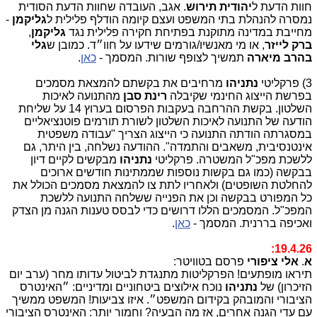
חוות הדעת ל
יהודית תירוש
. אגב, העובדה שחוות הדעת הסודית
נמסרה להנהלת בתי המשפט ועצם קיומה הודלף פלילית ל
גליקמן
-
מחייבת במדינה מתוקנת בפתיחת חקירה פלילית נגד
גליקמן
,
ברק לייזר
, או מי מאנשיו/גורמים שידעו על חוו״ד. כמובן ש
גלי
בהרב מיארה
תמשיך לצופף שורות. המסמך -
כאן
.
3) פרקליטי
נתניהו
מרחיבים את בקשתם להמצאת מסמכים
בפרשת הייצוג החינמי שקיבלה
רינת סבן
מהתנועה לאיכות
השלטון. בקשת ההרחבה בעקבות הפרסום בערוץ 14 על שליחת
הודעה של התנועה לאיכות השלטון לשורת תורמים פוטנציאליים
במסגרתה הודתה התנועה כי הייצוג הצריך "עבודה משפטית
אינטנסיבית, משאבים והתמדה". ההודעה נשלחה, בין היתר, גם
ללשכת מפכ"ל המשטרה. פרקליטי
נתניהו
מבקשים לקיים דיון
בבקשה (כמו גם בקשות נוספות שממתינות חודשים ארוכים
להחלטת השופטים) ולאחריו לתת צו להמצאת מסמכים הכולל את
כל המפורט בבקשה וכן את הפנייה ששלחה התנועה ללשכת
המפכ"ל. המסמכים הללו דרושים כדי לבסס טענות הגנה מן הצדק
ואכיפה בררנית. המסמך -
כאן
.
19.4.26:
א
.
אלי ציפורי
פרסם בטוויטר:
תיראו מופתעים! הפרקליטות מתנגדת לביטול עדותו מחר (ערב יום
הזיכרון) של
נתניהו
נוכח אילוצים ביטחוניים ומדיניים: ״האינטרס
הציבורי והמובהק בקידום המשפט״. איזו צביעות! המשפט ממשיך
עם עדי הגנה אחרים, אז מה הבעיה? וחמור יותר: האינטרס הציבורי