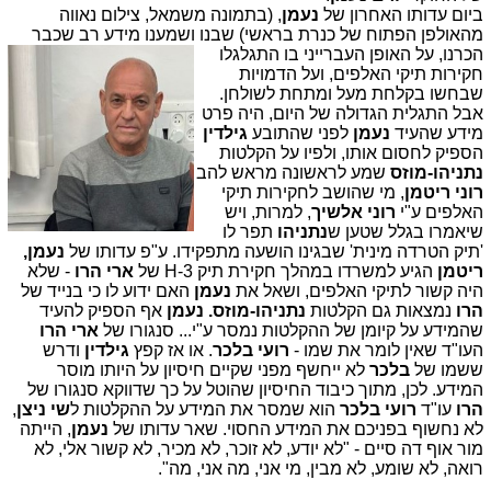
ביום עדותו האחרון של
נעמן
, (בתמונה משמאל, צילום נאווה
מהאולפן הפתוח של כנרת בראשי) שבנו ושמענו מידע רב שכבר
הכרנו, על האופן העברייני בו התגלגלו
חקירות תיקי האלפים, ועל הדמויות
שבחשו בקלחת מעל ומתחת לשולחן.
אבל התגלית הגדולה של היום, היה פרט
מידע שהעיד
נעמן
לפני שהתובע
גילדין
הספיק לחסום אותו, ולפיו על הקלטות
נתניהו-מוזס
שמע לראשונה מראש להב
רוני ריטמן
, מי שהושב לחקירות תיקי
האלפים ע"י
רוני אלשיך
, למרות, ויש
שיאמרו בגלל שטען ש
נתניהו
תפר לו
'תיק הטרדה מינית' שבגינו הושעה מתפקידו. ע"פ עדותו של
נעמן,
ריטמן
הגיע למשרדו במהלך חקירת תיק H-3 של
ארי הרו
- שלא
היה קשור לתיקי האלפים, ושאל את
נעמן
האם ידוע לו כי בנייד של
הרו
נמצאות גם הקלטות
נתניהו-מוזס.
נעמן
אף הספיק להעיד
שהמידע על קיומן של ההקלטות נמסר ע"י... סנגורו של
ארי הרו
העו"ד שאין לומר את שמו -
רועי בלכר
. או אז קפץ
גילדין
ודרש
ששמו של
בלכר
לא ייחשף מפני שקיים חיסיון על היותו מוסר
המידע. לכן, מתוך כיבוד החיסיון שהוטל על כך שדווקא סנגורו של
הרו
עו"ד
רועי בלכר
הוא שמסר את המידע על ההקלטות ל
שי ניצן
,
לא נחשוף בפניכם את המידע החסוי. שאר עדותו של
נעמן
, הייתה
מור אוף דה סיים - "לא יודע, לא זוכר, לא מכיר, לא קשור אלי, לא
רואה, לא שומע, לא מבין, מי אני, מה אני, מה".