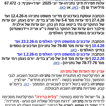
עלות תפירת תיקי נתניהו-עד יוני 2025: ישיר+עקיף: כ- 67.472
מיליארד ₪ (!) -
כאן
, או
כאן
.
הכתבה עוסקת בעדכונים מדיוני משפט נתניהו מ-12.4.26 ועד
27.4.26 (ימי עדות מס' 5-6 של סנ"צ בדימ. יורם נעמן, יום עדות
של החוקרים נתי ביטאו ובת חן כהן, יום עדות של אילנית
פילבר ויום עדות של החוקר ברשות ני"ע אריה זיידנשטדט)
ובעדכונים נוספים בתיקי האלפים.
הכתבה:
עדכונים ממשפט תיקי האלפים מ-23.2.26 ועד
10.4.26
(ימי עדות מס' 79-80 של נתניהו) ועדכונים נוספים
בתיקי האלפים -
כאן
.
הכתבה:
עדכונים ממשפט תיקי האלפים מ-1.2.26 ועד
22.2.26
(ימי עדות מס' 3-4 של סנ"צ בדימ. יורם נעמן וימי עדות
מס' 78-77-76 של נתניהו)
-
כאן
.
עניין ימי העדות של נתניהו
:
א
. הפרקליטות לא מתנגדת שעדות
נתניהו
תבוטל השבוע. לגבי
ההמשך, ככל שתוגש בקשה -״היא תיבחן מחדש״. יש לציין
ש
נתניהו
ביקש ביטול דיונים לשבועיים. המסמך -
כאן
. ביהמ"ש
קבע, שעדויות
נתניהו
השבוע תבוטלנה.
ב
. גלי ישראל פרסמו בטוויטר:
"בלית ברירה"
הפרקליטות מסכימה
לדחיית עדות
נתניהו
. "דרגת הטרלול שאליה הם הגיעו - מחרידה":
ד"ר
יעקב בן שמש
, ל
שרון גל
הבוקר: "האנשים האלה לא מבינים