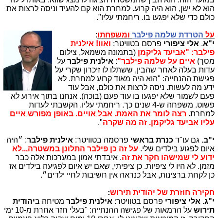
הוא לא ישן, הוא היה קרוע. למחרת הוא קם להעיד וניסה לרצות את
כולם כדי שלא יפגעו בו. ריחמתי עליו".
על
הטרדת שלמה פילבר
ומשפחתו
:
י"א
.
אלי ציפורי
פרסם בטוויטר:
ואוו! אילנית
פילבר: "אביעד גליקמן
(בתמונה משמאל, צילום
מסך)
איים על שלמה פילבר"
:
אילנית פילבר
על
עדות בעלה לאחר שהבין, ששתלו לו זיכרון שקרי על
פגישת ההנחייה: "הוא היה מאוד קרוע למחרת. לא
ידע מה לעשות. ניסה לרצות את כולם, אבל עוד
פעם לשמור שלא יפגעו בו עוד פעם (בוכה). אנחנו בתוך אירוע לא
פשוט. משפחה ש-4 שנים כך. ריחמתי עליו. הקשבתי לעדות
למחרת.
רצה לומר את האמת. אבל אויים. באופן מפורש איים
עליו אביעד גליקמן. זה מה שקרה
"
.
י"ב
. גם עו"ד
כנרת בראשי
פרסמה בטוויטר:
אילנית פילבר
: ״היה
איום לפגוע בילדים שלי.
על זה כן פילבר התלונן במשטרה...לא
ידוע לי שמישהו חקר את זה
. איבדתי אמון במערכות אלה כבר
מזמן. לא היו לי ציפיות. כן ציפיתי, שאם יש איום לפגיעה בילדים אז
כן לקחת ברצינות, אבל כנראה אין חשיבות לחיי ילדים״.
חקירה חוזרת של יהודית תירוש
:
י"ג
.
אלי ציפורי
פרסם בטוויטר:
אילנית פילבר
מטיחה ב
יהודית
תירוש
על הרמאות של פגישה ההנחייה: "בעלי חזר אחרת מ-10 ימי