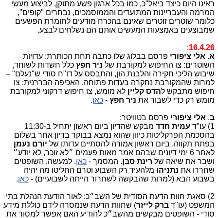
ראינו היום כיצד ביאל"כ, כמו בכל ארגון פשע מתוקן, לביצוע מעשי
המרמה והעבריינות המתועדים והממוסמכים, נבחרים "קופים",
כלומר שוטרים זוטרים שאינם בהכרח מודעים לחומרת הפשעים
שמבוצעים באמצעות המעשים אותם הם נשלחים לבצע.
:
16.4.26
א
.
אלי ציפורי
פרסם בבלוג שלו כתבה תחת הכותרת: עדויות
השוטרים: צו החיפוש למקורבת של
ניר חפץ
כלל חשדות לשוחד,
שיבוש הליכי חקירה והלבנת הון, והתבסס על דו"ח סודי ש"נעלם" –
למרות שהמקורבת נחקרה בעדות פתוחה. האכיפה הבררנית: צו
חיפוש מתבקש ל
הדס קליין
לא מומש, צו חיפוש דרקוני למקורבת
מומש רק כדי לשבור את
ניר חפץ
-
כאן
.
ב
.
אלי ציפורי
פרסם בטוויטר:
1) עו"ד
עמית חדד
מבקש שהדיון ביום ראשון יתחיל ב-11:30
בהסכמת הפרקליטות כיוון שהוא נמצא בבוקר בדיון אחר בשלום
בפתח תקווה. ביום ראשון אמורה להסתיים עדותו של
יורם נעמן
לאחר 6 ימי דיונים שבהם אמר מאות פעמים ״לא זוכר, לא יודע״
ושבר את שיאה של
רינת סבן
. המסמך -
כאן
. למעשה, השופטים
שחררו את
נתניהו
מלהעיד רק השבוע וטרם החליטו מה יהיה
בשבוע הבא (למרות שהבקשה לשחרור הייתה לשבועיים) -
כאן
.
2) סאגת חוות הדעת הסודית של השב״כ: לאור הודעת הנהלת בתי
המשפט (עו"ד
ברק לייזר
) שחוות הדעת שנמסרה לידם כוללת מידע
סודי - השופטים מבקשים מהשב״כ להודיע האם אפשר למסור את