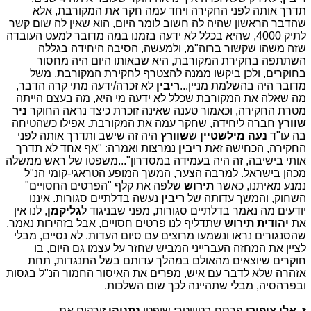
תדרך אותה לפני החקירה ויחד עמה חקר את המקורבת, אלא
שהדבר הראשון שהיה לה חשוב לומר היום, הוא שאין לה שום קשר
לתיק 4000, שהיא בכלל לא ידעה בזמנו במה מדובר למעט העובדה
שזה משהו שקשור ברוה"מ, ולמעשה, הסיבה היחידה בגללה
השתתפה בחקירת המקורבת, היא שבאותו היום היה מחסור
בחוקרים, ולכן ביקשו ממנה להצטרף לחקירת המקורבת, משל
מדובר היה בהשלמת מניין...
ריבין
לא זכרה/ידעה מתי קרה הדבר,
מה שאלה את המקורבת שכלל לא ידעה מי היא, מה בעצם הייתה
מטרת החקירה, וכאמור טענה שאינה זוכרת כיצד נראה החוקר
ניר
שוורץ
חברה ליחידה, שחקר עמה את המקורבת. אפילו כשהטיחה
בה עו"ד
נעה מילשטיין
ש
שוורץ
היה זה שישב ותדרך אותה לפני
החקירה, הכחישה זאת
ריבין
נמרצות ואמרה: "אף אחד לא תדרך
אותי בישיבה, זה היה בעמידה במסדרון"...משפטו של ראש ממשלה
מכהן בישראל. למרבה הצער, המשך המופע הטראגי-קומי הנ"ל
נמנע מאיתנו, כאשר
תירוש
שלפה את קלף "הפרטים החסויים"
השחוק, והמשך עדותה של
ריבין
נעשה בדלתיים סגורות. איננו
יודעים מה נאמר בדלתיים סגורות, מפני שבניגוד ל
גליקמן
, לנו אין
את
יהודית תירוש
שתדליף לנו פרטים חסויים, אבל בזהירות נאמר,
שהסנגורים נראו ונשמעו מרוצים עם סיום העדות. לא נסיים, מבלי
לציין את המחזה העברייני המביש שחזר על עצמו גם היום, בו
חוקרים שיוצאים מהאולם במהלך עדותם בשל התנגדות, תחת
אזהרה שלא לדבר עם איש, מפרים את האיסור החמור הנ"ל בגסות
ובפרהסיה, מבלי שתהיינה לכך שום השלכות.
ז
.
אלי ציפורי
פרסם בטוויטר: שופטי
נתניהו
זורקים את