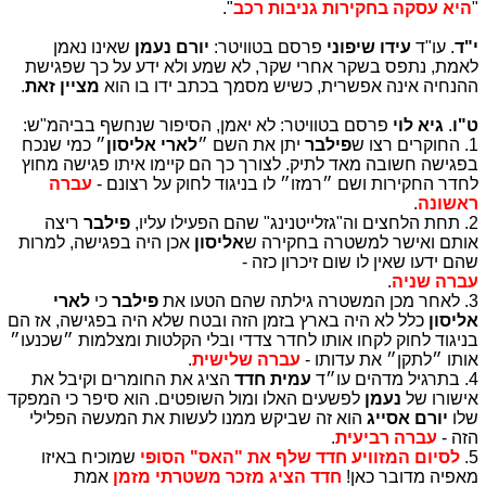
"
היא עסקה בחקירות גניבות רכב
".
י"ד
. עו"ד
עידו שיפוני
פרסם בטוויטר:
יורם נעמן
שאינו נאמן
לאמת, נתפס בשקר אחרי שקר, לא שמע ולא ידע על כך שפגישת
ההנחיה אינה אפשרית, כשיש מסמך בכתב ידו בו הוא
מציין זאת
.
ט"ו
.
גיא לוי
פרסם בטוויטר: לא יאמן, הסיפור שנחשף בביהמ"ש:
1. החוקרים רצו ש
פילבר
יתן את השם ״
לארי אליסון
״ כמי שנכח
בפגישה חשובה מאד לתיק. לצורך כך הם קיימו איתו פגישה מחוץ
לחדר החקירות ושם ״רמזו״ לו בניגוד לחוק על רצונם -
עברה
ראשונה
.
2. תחת הלחצים וה"גזלייטנינג" שהם הפעילו עליו,
פילבר
ריצה
אותם ואישר למשטרה בחקירה ש
אליסון
אכן היה בפגישה, למרות
שהם ידעו שאין לו שום זיכרון כזה -
עברה שניה
.
3. לאחר מכן המשטרה גילתה שהם הטעו את
פילבר
כי
לארי
אליסון
כלל לא היה בארץ בזמן הזה ובטח שלא היה בפגישה, אז הם
בניגוד לחוק לקחו אותו לחדר צדדי ובלי הקלטות ומצלמות ״שכנעו״
אותו ״לתקן״ את עדותו -
עברה שלישית
.
4. בתרגיל מדהים עו״ד
עמית חדד
הציג את החומרים וקיבל את
אישורו של
נעמן
לפשעים האלו ומול השופטים. הוא סיפר כי המפקד
שלו
יורם אסייג
הוא זה שביקש ממנו לעשות את המעשה הפלילי
הזה -
עברה רביעית
.
5.
לסיום המזוויע חדד שלף את "האס" הסופי
שמוכיח באיזו
מאפיה מדובר כאן!
חדד הציג מזכר משטרתי מזמן
אמת