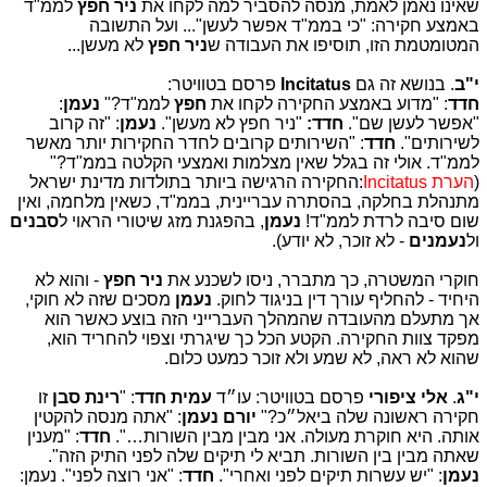
שאינו נאמן לאמת, מנסה להסביר למה לקחו את
ניר חפץ
לממ"ד
באמצע חקירה: "כי בממ"ד אפשר לעשן"... ועל התשובה
המטומטמת הזו, תוסיפו את העבודה ש
ניר חפץ
לא מעשן...
י"ב
. בנושא זה גם
Incitatus
פרסם בטוויטר:
חדד
: "מדוע באמצע החקירה לקחו את
חפץ
לממ"ד?"
נעמן
:
"אפשר לעשן שם".
חדד:
"ניר חפץ לא מעשן".
נעמן
: "זה קרוב
לשירותים".
חדד
: "השירותים קרובים לחדר החקירות יותר מאשר
לממ"ד. אולי זה בגלל שאין מצלמות ואמצעי הקלטה בממ"ד?"
(
הערת Incitatus
:החקירה הרגישה ביותר בתולדות מדינת ישראל
מתנהלת בחלקה, בהסתרה עבריינית, בממ"ד, כשאין מלחמה, ואין
שום סיבה לרדת לממ"ד!
נעמן
, בהפגנת מזג שיטורי הראוי ל
סבנים
ול
נעמנים
- לא זוכר, לא יודע).
חוקרי המשטרה, כך מתברר, ניסו לשכנע את
ניר חפץ
- והוא לא
היחיד - להחליף עורך דין בניגוד לחוק.
נעמן
מסכים שזה לא חוקי,
אך מתעלם מהעובדה שהמהלך העברייני הזה בוצע כאשר הוא
מפקד צוות החקירה. הקטע הכל כך שיגרתי וצפוי להחריד הוא,
שהוא לא ראה, לא שמע ולא זוכר כמעט כלום.
י"ג
.
אלי ציפורי
פרסם בטוויטר: עו״ד
עמית חדד
: "
רינת סבן
זו
חקירה ראשונה שלה ביאל״כ?"
יורם נעמן
: "אתה מנסה להקטין
אותה. היא חוקרת מעולה. אני מבין מבין השורות…".
חדד
: "מענין
שאתה מבין בין השורות. תביא לי תיקים שלה לפני התיק הזה".
נעמן
: "יש עשרות תיקים לפני ואחרי".
חדד
: "אני רוצה לפני". נעמן: