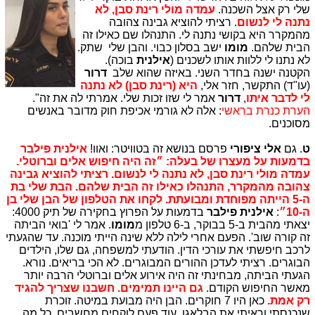
שלי רק אצל השכנה.
עמדה מולי רינת סבן, לא
נתנה לי לנשום
. רציתי להוציא גבינה צהובה
מהמקרר היא בקושי נתנה לי. התנהלו שם כאילו זה
הבית שלהם.
מומו
ישב בסלון כבוי. והבן שלי שתק.
לא נתנו לי ללוות אותו לשכנים (
אילנית
בוכה).
הקטנה ישנה בחדר השני. באיזה שהוא שלב
דרור
(עו"ד) התקשר, חזר אלי,
היא (רינת סבן) לא נתנה
לי לדבר איתו
,
דרור
אמר לי שזו זכות שלי. אמרתי לה את זה".
הערת כנרת בראשי
: אלה לא גורמי אכיפת חוק מדובר באנשים
מסוכנים.
ט
. גם
אלי ציפורי
פרסם בנושא זה בטוויטר: ואוו!
אילנית פילבר
בדמעות על מעצרו של בעלה: ״זה היה חיפוש אלים וברוטלי.
עמדה מולי רינת סבן, לא נתנה לי לנשום. רציתי להוציא גבינה
צהובה מהמקרר, התנהלו כאילו זה הבית שלהם. הבת שלי בת
ה-5 הייתה מפוחדת ומבועתת. לקחו את הטלפון של הבן שלי בן
ה-10״
:
אילנית פילבר
בדמעות על הפרוץ בחקירה של תיק 4000:
יצאתי מהבית ב-5 בבוקר, ב-6 טלפון מ
מומו
. אמר לי 'בואי הביתה
זה קורה שוב'. הפעם אחרי לילה ללא שינה הייתי מוכנה. עד שהגעתי
לרכב חיפשתי את עורכי הדין. הודעתי למשפחה, גם שלו, הילדים
הבוגרים. רציתי לעדכן ההורים המבוגרים. לא הכי בריאים. נורא.
הגעתי הביתה, מבחינתי זה היה אירוע אלים וברוטלי הרבה יותר
מאשר החיפוש הקודם.
גם היינו תמימים. חשבנו שצריך להגיד
רק אמת.
כאן היו 7 חוקרים. הבן היה מבועת במיטה. זוכרת
שנכנסתי וראיתי את הבלאגן, עוד פעם לוקחים מחשבים. כל מה