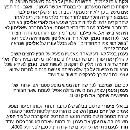
ולקח אותו לממ"ד, והתשובה שנתן על כך גם לשאלות השופטים
לקוחה כנראה ממערכון: "כי בממ"ד אפשר לעשן"... ואגב - ניר חפץ
אינו מעשן... כך לא ידע נעמן להסביר, מדוע שלף את
פילבר
באמצע חקירה והלך עמו לחדר צדדי בלתי מתועד, רגע לאחר
שהחוקרים גרמו לו להודות בכך שפגש את
לארי אליסון
באירוע
בקיסריה ו
פילבר
נענה כדי לרצות אותם, אבל התברר ש
אליסון
לא
היה אז בישראל, אז
פילבר
"נזכר" מיד עם חזרתו מהחדר הצדדי
אליו לקח אותו
נעמן
, שלא היה זה
אליסו
ן שאותו זיהה לפני רגע
"בשל תווי פניו המחודדים", אלא בכלל עוזרו של
אליסון
שנראה
אחרת לגמרי...
נעמן
בכלל לא ידע שאחד מאנשיו מפעיל על
חפץ
לחצים קשים
להחליף את עורך דינו שהתנגד להפיכתו לעד מדינה באיזה עו"ד
אלי
זוהר
שהוא רוצה וימליץ לו דווקא כן לעשות זאת. ו
נעמן
לא ידע שכל
הראיות מצביעות על כך שלא הייתה פגישת הנחיה למרות שהוא
עצמו כתב על כך לפרקליטות ועוד ועוד ועוד.
לסיכום: שמעבר לכך שהייתה ממש מופע סטנד אפ, עדותו של
נעמן
ו
נעמן
עצמו, הם בושה גדולה אפילו לעומת שאר חבורת
הפושעים שחקרו את תיק 4000.
ב
.
אלי ציפורי
פרסם בבלוג שלו כתבה תחת הכותרת: עוד מופע
אימים של י
ורם נעמן!
השופטים הורו לפרקליטות למסור להגנה
שורת מסמכים שהוסתרו הנוגעים לתרגיל המקורבת של
ניר חפץ
.
השופט
בר-עם
עקץ את
נעמן
: זה תמוה שאתה לא זוכר כלום. עו"ד
חדד
ל
נעמן
: תראה לי תיקים שחקרה רינת סבן לפני תיק 4000.