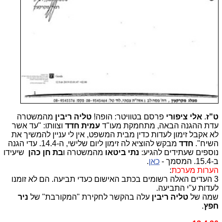
ט"ז
.
אלי ציפורי
פרסם בטוויטר: הופה!
טליה ריבין
מהמשטרה
עדת ההגנה הבאה, מתחמקת מעו"ד
עמית חדד
וצוותו: "עד אשר
לא אקבל זימון לעדות כדין מבית המשפט, אין לי עניין להמשיך את
השיח".
חדד
מבקש להוציא לה זימון ליום שלישי, ה-14.4. עדי הגנה
נוספים שעתידים להגיע:
נתי ביטאו
מהמשטרה ו
בת חן כהן
שיעידו
ב-15.4. המסמך -
כאן
.
הערות מערכת
:
3 העדים האלה רשומים בכתב האישום כעדי תביעה. הם לא זומנו
לעדות ע"י התביעה.
שמה של
טליה ריבין
עלה בהקשר לחקירת "המקורבת" של
ניר
חפץ
.