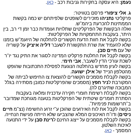
נעמן
: היא עסקה בחקירות גניבות רכב -
כאן
.
ג
.
אלי ציפורי
פרסם בטוויטר:
פרקליטי
נתניהו
מזכירים לשופטים שלפיתחם יש כמה בקשות
הממתינות להכרעת ביהמ"ש.
ואלה הבקשות של הפרקליטים שתלויות ועומדות כבר זמן די רב, בין
היתר, בעקבות התחמקויות של הפרקליטות:
בקשה לקבל את חוות הדעת הקשורים להחלטה של היועמ"ש בזמנו
שלא להעמיד את שרת התקשורת לשעבר
דליה איציק
על קשריה
של עם
חיים סבן
.
בקשה לקבל את החלטת פרקליט המדינה לסגור את התיק נגד יו"ר
לשכת עורכי הדין לשעבר,
אבי חימי
.
בקשה לעיון מחדש בהחלטה הנוגעת לפסילת התכתובות שהופקו
מהטלפון הנייד של
אילן ישועה
.
בקשה לקבלת מסמכים הקשורים להוצאת צו החיפוש לביתה של
המקורבת ל
ניר חפץ
(מסמכים שהפרקליטות כמובן מסתירה בגלל
המבוכה שתיגרם לה).
בקשה לקבלת רשימת חומרי חקירה עדכנית ומלאה בעקבות
הסתרת חומרים שיטתית של הפרקליטות בטענה מגוחכת שמדובר
ב"תרשומות פנימיות".
בקשה לקבל את לוח האירועים שהוכן ע"י זרוע החשיפה (נצ"מ
חיים
ניסים
) ודו"ח האיכונים המלא שהצביעו שלא הייתה פגישת הנחייה.
בקשה לקבלת מסמכים על ייצוג החינם ל
רינת סבן
על ידי התנועה
לאיכות השלטון.
המסמך -
כאן
.