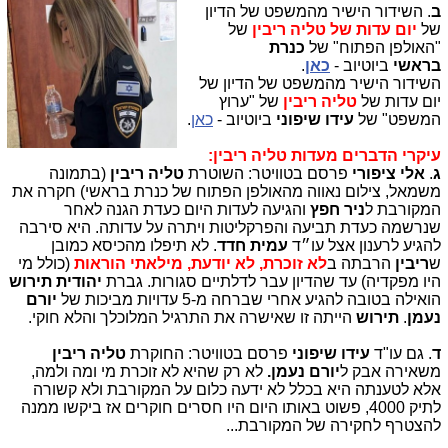
ב
. השידור הישיר מהמשפט של הדיון
של
יום עדות של טליה ריבין
של
"האולפן הפתוח" של
כנרת
בראשי
ביוטיוב -
כאן
.
השידור הישיר מהמשפט של הדיון של
יום עדות של
טליה ריבין
של "ערוץ
המשפט" של
עידו שיפוני
ביוטיוב -
כאן
.
עיקרי הדברים מעדות טליה ריבין:
ג
.
אלי ציפורי
פרסם בטוויטר: השוטרת
טליה ריבין
(בתמונה
משמאל, צילום נאווה מהאולפן הפתוח של כנרת בראשי)
חקרה את
המקורבת ל
ניר חפץ
והגיעה לעדות היום כעדת הגנה לאחר
שנרשמה כעדת תביעה והפרקליטות ויתרה על עדותה. היא סירבה
להגיע לרענון אצל עו״ד
עמית חדד
. לא תיפלו מהכיסא כמובן
ש
ריבין
הרבתה ב
לא זוכרת, לא יודעת, מילאתי הוראות
(כולל מי
היו מפקדיה) עד שהדיון עבר לדלתיים סגורות. גברת
יהודית תירוש
הואילה בטובה להגיע אחרי שברחה מ-5 עדויות מביכות של
יורם
נעמן
.
תירוש
הייתה זו שאישרה את התרגיל המלוכלך והלא חוקי.
ד
. גם עו"ד
עידו שיפוני
פרסם בטוויטר: החוקרת
טליה ריבין
משאירה אבק ל
יורם נעמן.
לא רק שהיא לא זוכרת מי ומה ולמה,
אלא לטענתה היא בכלל לא ידעה כלום על המקורבת ולא קשורה
לתיק 4000, פשוט באותו היום היו חסרים חוקרים אז ביקשו ממנה
להצטרף לחקירה של המקורבת...