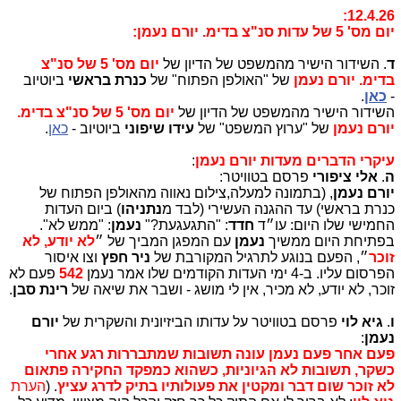
12.4.26:
יום מס' 5 של עדות סנ"צ בדימ. יורם נעמן:
ד
. השידור הישיר מהמשפט של הדיון של
יום מס' 5 של סנ"צ
בדימ. יורם נעמן
של "האולפן הפתוח" של
כנרת בראשי
ביוטיוב
-
כאן
.
השידור הישיר מהמשפט של הדיון של
יום מס' 5 של סנ"צ בדימ.
יורם נעמן
של "ערוץ המשפט" של
עידו שיפוני
ביוטיוב -
כאן
.
עיקרי הדברים מעדות יורם נעמן
:
ה
.
אלי ציפורי
פרסם בטוויטר:
יורם נעמן
, (בתמונה למעלה,צילום נאווה מהאולפן הפתוח של
כנרת בראשי) עד ההגנה העשירי (לבד מ
נתניהו
) ביום העדות
החמישי שלו היום: עו״ד
חדד
: "התגעגעת?"
נעמן
: "ממש לא".
בפתיחת היום ממשיך
נעמן
עם המפגן המביך של ״
לא יודע, לא
זוכר
״, הפעם בנוגע לתרגיל המקורבת של
ניר חפץ
וצו איסור
הפרסום עליו. ב-4 ימי העדות הקודמים שלו אמר נעמן
542
פעם לא
זוכר, לא יודע, לא מכיר, אין לי מושג - ושבר את שיאה של
רינת סבן
.
ו
.
גיא לוי
פרסם בטוויטר על עדותו הביזיונית והשקרית של
יורם
נעמן
:
פעם אחר פעם נעמן עונה תשובות שמתבררות רגע אחרי
כשקר, תשובות לא הגיוניות, כשהוא כמפקד החקירה פתאום
לא זוכר שום דבר ומקטין את פעולותיו בתיק לדרג עציץ
. (
הערת