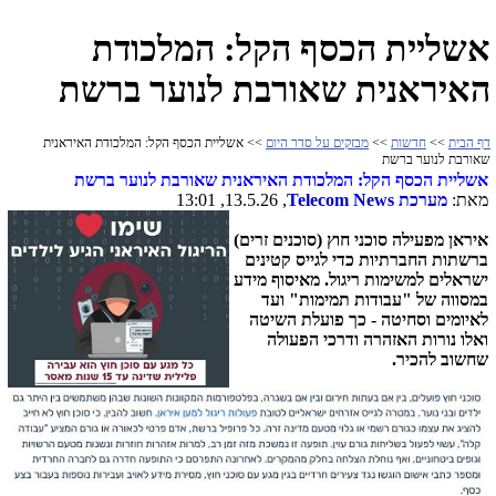
אשליית הכסף הקל: המלכודת
האיראנית שאורבת לנוער ברשת
דף הבית
>>
חדשות
>>
מבזקים על סדר היום
>> אשליית הכסף הקל: המלכודת האיראנית
שאורבת לנוער ברשת
אשליית הכסף הקל: המלכודת האיראנית שאורבת לנוער ברשת
מאת:
מערכת
Telecom News
, 13.5.26, 13:01
איראן מפעילה סוכני חוץ (סוכנים זרים)
ברשתות החברתיות כדי לגייס קטינים
ישראלים למשימות ריגול. מאיסוף מידע
במסווה של "עבודות תמימות" ועד
לאיומים וסחיטה - כך פועלת השיטה
ואלו נורות האזהרה ודרכי הפעולה
שחשוב להכיר.