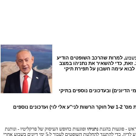
למרות שהרכב השופטים הודיע
ת סיום המשפטים כולם (תיקי 1000 ו-2000) - הפרקליטות מסרבת. זאת, כדי להשאיר את נתניהו במצב
 לבוא עימה חשבון על תפירת תיקי
ות לני"ע אלי לוי, הדיון על מס' ימי הדיונים) ובעדכונים נוספים בתיקי
(ימי עדות מס' 89-90-91-92-93-94-95-96-97-98 של נתניהו וימי עדות מס' 1-2 של חוקר הרשות לני"ע אלי לוי) ועדכונים נוספים
נתניהו
ופוגעות בחופש העיסוק של פרקליטיו - ונותנת
, וכנראה שראש הממשלה יגיע לדיון, כדי להתנגד להחלטת השופטים לעבור ל-5 ימי דיונים בשבוע אחרי