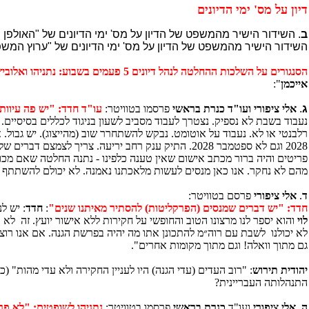
דיון על מס' ימי הדיונים
ב
.
השידור הישיר מהמשפט של הדיון על מס' ימי הדיונים
של "האולפן 
השידור הישיר מהמשפט של הדיון על מס' ימי הדיונים
של "ערוץ המש
הסנגורים על השלכות ההחלטה לנהל דיונים 5 פעמים בשבוע: נתניהו ואלוביץ' יישארו ללא הגנה אמיתית והחיים והמשרדים של הסנגורים יתרסקו:
אייכמן
":
ג
.
אלי ציפורי ועו"ד כנרת בראשי
פרסמו בטוויטר:
עו"ד חדד: "יש פה עיוות
נעבוד בשבת לא נספיק. נצטרך לעבוד מסביב לשעון בניגוד לכללים בסיסיים.
רלבנטי או לא. נעבוד על אוטומט. נבקש להשתחרר שוב (מהייצוג). יש גבול.
מהם לא נחקר. אנו כאן מנסים לעשות מלאכתנו נאמנה. לא יכולם להשתתף
ד
.
אלי ציפורי
פרסם בטוויטר:
חדד: "יש דברים שמנסים (הפרקליטות) להסתיר מאיתנו שנים"
:
חדד
: יש ל
לוי
והוא יספר לנו מרצונו הטוב והחופשי על חקירות ללא אישור יועץ. זה לא כ
לא יכולנו לשבת עם רוה״מ להתכונן אתו מה יהיה בפרשת הגנה. אם אנו רוצ
גם מתוך וואלה! וגם מתוך מקומות אחרים".
יהודית תירוש
: "רוב העדים (עדי הגנה) היו לעניין החקירה ולא עדי מהות" (
התנהלותה העבריינית?
ה
.
אלי ציפורי
ועו"ד
כנרת בראשי
פרסמו בטוויטר:
נתניהו לשופטים: "לא פר