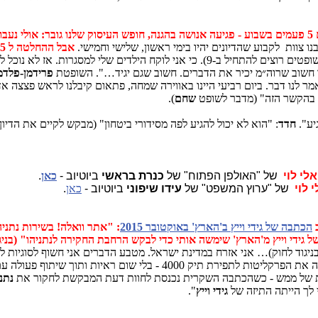
מחר"
 צוות לקבוע שהדיונים יהיו בימי ראשון, שלישי וחמישי.
אבל ההחלטה ל 5 ימים בשבוע - אנו לא נוכל לעשות את זה
יפה, היתה אווירה טובה פעם שעברה. הסברתי למה להתחיל בתשע וחצי (השופטים רוצים להתחי
ו חשוב שרוה״מ יכיר את הדברים. חשוב שגם יגיד…". השופטת
פרידמן-פלדמ
ר לנו דבר. ביום רביעי היינו באווירה שמחה, פתאום קיבלנו לראש פצצה א
ים בהקשר הזה" (מדבר לשופט
שחם
).
גיע".
חדד
: "הוא לא יכול להגיע לפה מסידורי ביטחון" (מבקש לקיים את הדיון 
של "האולפן הפתוח" של
כנרת בראשי
ביוטיוב -
כאן
.
של "ערוץ המשפט" של
עידו שיפוני
ביוטיוב -
כאן
.
הכתבה של גידי וייץ ב'הארץ' באוקטובר 2015
: "אתר וואלה! בשירות נתניה
 גידי וייץ מ'הארץ' שימשה אותי כדי לבקש הרחבת החקירה לנתניהו" (בניגו
ניגוד לחוק)… אני אזרח במדינת ישראל. מטבע הדברים אני חשוף לסוגיות ל
קליטות לתפירת תיק 4000 - בלי שום ראיות ותוך שיתוף פעולה עם
ת של ממש - כשהכתבה השקרית נכנסת לחוות דעת המבקשת לחקור את
נתנ
 לך הייתה התיזה של
גידי וייץ
".