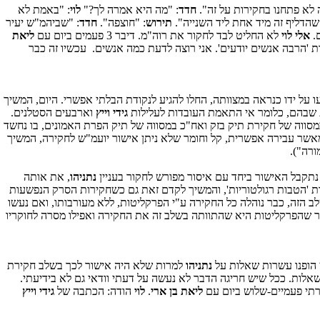
 לא פתחנו בחקירות על זה".
חדד
: "מה היא אמרה לך?"
לוי
: "באמת לא
 שהדליף זה מיד אחת ליד השנייה".
תירוש
: "חוצפה".
חדד
: "שביהמ"ש יעיר
ם.
אלי לוי
לא החליט לבד לחקור את רוה"מ. דיבר 3 פעמים ביום עם
ליאת
 'הרבה אנשים יודעים'. אני רוצה לדעת כמה אנשים. עכשיו זה כבר
על ידו כנראה במצוותה, החלו להגיע לנקודת הבלתי אפשרי. היום, המשיך
ת שבהם, כלומר אי התאמת העובדות לעלילות
גידי וייץ
וארבעים הסטלנים.
מסווה של חקירת תיק בזק ואח"כ במסווה של תיק הפרת האמונים, בו נחשד
ורה").
, נתקבל האישור ביחד עם איסור מפורש לחקור בעניין
נתניהו
, את אותה
ת 'הטבות רגולטוריות', והמשיך לקדם זאת גם כשחקירות הסרק הנפשעות
לב הזה, כבר נוהלה כל החקירה ע"י הפרקליטות, ללא מעורבותו, ואם נעשו
ר שהפרקליטות היא שהתוותה בשלב זה את החקירה ואפילו מסרה לחוקריו
 הופנו עשרות שאלות על
נתניהו
למרות שלא היה אישור לכך בשלב חקירת
אלות. ככל שיש חריגה הדבר לא נעשה על דעתי וודאי גם לא בידיעתי.
ברתי פעמיים-שלוש ביום עם
ליאת בן ארי
.
לוי
הודה: הכתבה של
גידי וייץ