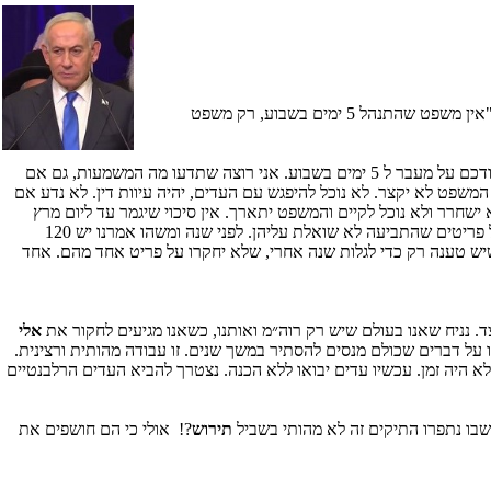
אין משפט שהתנהל 5 ימים בשבוע, רק משפט
: "יום ד' האחרון קיבלנו את החלטת כבודכם על מעבר ל 5 ימים בשבוע. אני רוצה שתדעו מה המשמעות, גם אם
המשפט לא יקצר. לא נוכל להיפגש עם העדים, יהיה עיוות דין. לא נדע אם
ישחרר ולא נוכל לקיים והמשפט יתארך. אין סיכוי שיגמר עד ליום מרץ
2028 וגם לא ספטמבר 2028. התיק ענק רחב יריעה. צריך לצמצם דברים שלא מביאים לשום מקום, אין פה שום תוחלת. אנו מכלים ימינו ושנתנו לדבר על פריטים שהתביעה לא שואלת עליהן. לפני שנה ומשהו אמרנו יש 120
שים מסגרת שנייה אולי בכל זאת אפשר ללמוד משהו שיש טענה רק כדי לגלות שנה אחרי, שלא יחקרו על פריט אחד מהם. אחד
צד. נניח שאנו בעולם שיש רק רוה״מ ואותנו, כשאנו מגיעים לחקור את
אלי
נו על דברים שכולם מנסים להסתיר במשך שנים. זו עבודה מהותית ורצינית.
 לא היה זמן. עכשיו עדים יבואו ללא הכנה. נצטרך להביא העדים הרלבנטיים
שבו נתפרו התיקים זה לא מהותי בשביל
תירוש
?! אולי כי הם חושפים את