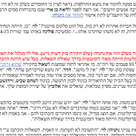
 ממנה לחקור את נושא ההדלפות. (ראוי לציין כי החומרים בשלב זה לא היו ג
בה אנשים יודעים". אני רוצה לספר ל
ליאת בן ארי
שגם בהברחות סמים הרבה 
לחץ על היועמ"ש לתת אישור
לחקור את
נתניהו
.
ל חברות אחרות לא רק בזק, מול הוט סלקום פרטנר?"
לוי
: "כן, הייתה הנחיה
ות, זה לא משהו שחקרנו אותו...״. ממשיכה
פולינה
באותו עמ׳ שורות 14-15: ״...מי קיבל את ההחלטה? האחראים על החקירה. באותו זמן זה היה
היה אישור לחקור בשלב הזה את נתניהו (שלב חקירת בזק רשות ני״ע). אלי לוי מגלגל 
יטות הייתה מאוד דומיננטית בדרך שאילת השאלות. ככל שיש חריגה הדבר ל
מוצגת ל
שאול
בחקירה
שהוא (רוה"מ
 עסקת בזק-יס?"
לוי
: "אין לי מושג".
חדד
: "זה נושא שדיברתם עליו?"
לוי
: "ז
חסות לזה. אם יש דבר כזה, אתה מסכים אתי שזה בניגוד לאמירה שאומרת 
בעל הבית של התיאוריה בניגוד לכוון התנועה, בניגוד ל
שחם שביט
,
זיידנשט
ניגוד עניינים, מפיק טבלאות, שואלים את
אלוביץ'
על יצירת המופת שלך, את
ע משהו. מה אתה יודע?"
לוי
: "אני יודע שניתן היטב לחקור מקטעים בהקש
ים?"
לוי
: "אני כמעט בטוח שהדברים האלה לא עברו דרכי".
חדד
: "אתה אומ
רקליטות. אם הוצג במייל, או כינסו החוקרים והכתיבו להם - אני באמת לא זו
 הפרקליטות הייתה מאוד דומיננטית בדרך שאילת השאלות".
 ענייני
נתניהו
:
לוי
: "התשובה לא תשתנה. זו האמת. השאלות הוכתבו ע"י הפר
ה חקירת השלמה. הדבר היחיד ששאלתי ואני זוכר בסוף החקירות, מה הייתה 