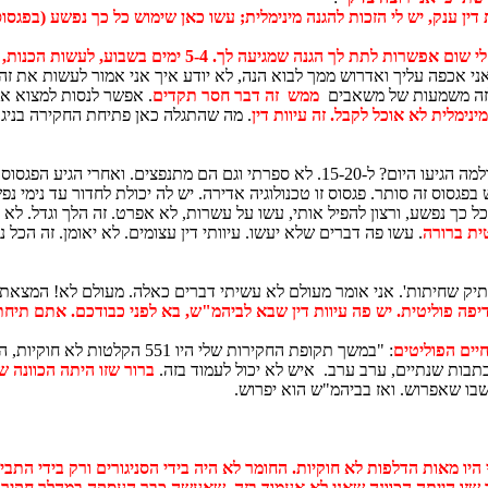
ין ענק, יש לי הזכות להגנה מינימלית; עשו כאן שימוש כל כך נפשע (בפגסוס
 לך הגנה שמגיעה לך. 5-4 ימים בשבוע, לעשות הכנות, להכין עדים ולדבר איתך'.
ני אכפה עליך ואדרוש ממך לבוא הנה, לא יודע איך אני אמור לעשות את זה,
 לזה משמעות של משאבים
ממש זה דבר חסר תקדים
. אפשר לנסות למצוא אנל
ינימלית לא אוכל לקבל. זה עיוות דין
. מה שהתגלה כאן פתיחת החקירה בניגו
מן הצד השני מה שהייתי אמור לקבל מתך אלפי הכתבות העוינות בחרו 315 ולמה הגיעו היום? ל
פגסוס זה סותר. פגסוס זו טכנולוגיה אדירה. יש לה יכולת לחדור עד נימי 
ל כך נפשע, ורצון להפיל אותי, עשו על עשרות, לא אפרט. זה הלך וגדל. לא 
ית ברורה
. עשו פה דברים שלא יעשו. עיוותי דין עצומים. לא יאומן. זה הכל 
יפה פוליטית. יש פה עיוות דין שבא לביהמ"ש, בא לפני כבודכם. אתם תיחת
חיים הפוליטים
: "במשך תקופת החקירות שלי היו 
ברור שזו היתה הכוונה 
ו שאפרוש. ואז בביהמ"ש הוא יפרוש.
ור שזו הייתה הכוונה שאני לא אעמוד בזה. שאעשה כבר העסקה במהלך חקיר