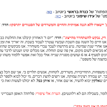
הפתוח" של
כנרת בראשי
ביוטיוב -
כאן
.
פט" של
עידו שיפוני
ביוטיוב -
כאן
.
חדד
: "
 דין, נבקש להשתחרר מהייצוג"
:
חדד
 אנו חיים כל השנה עם השבת ועכשיו נצטרך לעבוד בשבת. זה יאריך את זמן 
 אנו אחרי שנת שמיטה. נגיע מתישהו לעבד עברי משוחרר. אנו מבקשים שהוא 
פריטים והיה ברור מכתב אישום שאין טענה כלפינו - נתנה החלטה שאם מכוונים לסעיף 4 או 6 ועו
 בהצגה של משפט".
נו משפחות, התחייבויות, משרדים, לקוחות, אנשים תלויים בי. אני שם הכל ב
ך. יש עבודה רצינית עמוקה, אנו רוצים להציג דברים, מי יכול לבוא ולספר ל
ים ש
אלקין
יבוא להעיד, או שם אחר, או
איתן כבל
. לא יכולנו לעשות זאת כי
כלומר, בשבילה הם לא רלוונטים).
הערת אלי ציפורי:
סליחה? האופן העברייני 
שתי כי אני רוצה צדק"
: