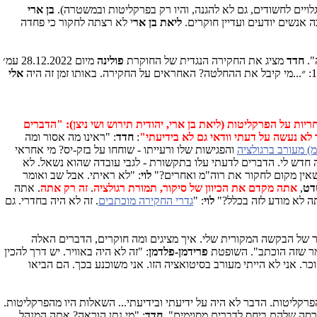
לויים לחשודים, גם לא להגנה, והיו רק בפרקליטות ובמשטרה).
בן ארי
אנשים יודעים ועדיין חוקרים.
ליאת בן אר
י לא רצתה לחקור כי פחדה
".
חדד
מציג את החקירה הנגדית של החוקרת
פולינה
מיום 28.12.2022 עמ׳
אלי
את האחריות על הפרקליטות (ליאת בן ארי, יהודית תירוש ושי ניצן): "הדברים
א נעשה על דעתי וודאי גם לא בידיעתי"
:
חדד
: "ראינו מה אסור ומה
) מעורב ברגולציה
והפגישות שלו ורעייתו - שוחחו על בזק-יס? מי אחראי
ה חדש לי. הדברים לדעתי עלו בתקשורת - לגבי עובדה שהוא נשאל. לא
שאין מקום לחקור את רוה"מ ואחרים?"
לוי
: "לא ראיתי. אבל שב ואומר
דט
,
אתה מקדם את הכיוון של סיקור, תמורת רגולציה
.
זה רק אתה
. אתה
ה לא מודע לזה בכלל?"
לוי
: "
גדרי החקירה מוכתבים
. זה לא היה בחדרי. גם
ר של הבקשה המקורית שלי. איך מציגים ומה חוקרים, הדברים האלה
ר שזה הוכתב". השופטת
פרידמן-פלדמן
: "זה לא היה באוויר. יש דרך להכין
כר. אני לא הייתי מעורב בסיטואציה הזו. אני משוכנע בכך. הם הביאו
קליטות. הדבר לא היה על ידיעתי ובידיעתי... השאלות היו מהפרקליטות.
הגרסה שלהם ביחס לדברים מסוימים".
חדד
: "מי נתן הוראה? אתה המנהל.