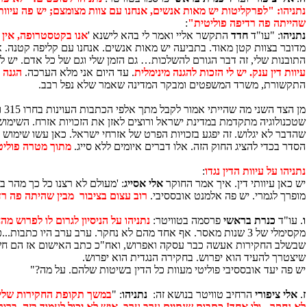
נתניהו: "לפרקליטות יש מאות אנשים, אנחנו עם צוות מצומצם; יש פה עיוות ד
שהייתה פה רדיפה פוליטית"
:
נתניהו
: "עו"ד
חדד
התקשר אליי ואמר לי בהא לישנא '
אנו בקטסטרופה, אין לי שום אפשרות לתת
מדובר בצוות קטן מאוד. בתביעה יש מאות אנשים. אנחנו עם קליפה קטנה. א
התובנות שלי, זה דבר הגורם להשלכות… גם הזמן שלי וגם של כל אדם. יש
עיוות דין ענק. יש לי הזכות להגנה מינימלית
. עד היום אני מלא הערכה.
הגנה מ
התקשורת, משרד המשפטים ומבקר המדינה שאמר שלא נפל רבב.
שטכנולוגיה מתקדמת במדינת ישראל ורוצים לאזן את הזכויות אזרח. השימוש ב
שהדבר לא יגלוש. זה יפגע בזכויות הפרט של אזרחי ישראל. כאן עשו שימוש כ
הסדר בכדי להציג החוק הזה. אלו דברים איומים ללא סייג.
מתוך מטרה פוליט
נתניהו על עיוות הדין נגדו
:
יש כאן עיוותי דין. איך אמר החוקר
אלי אסייג
מופרך לגמרי. יש פה אלמנט אובססיבי.
רוב עצום בציבור מבין שהיתה פה רד
ו
. עו"ד
כנרת בראשי
פרסמה בטוויטר:
נתניהו על הניסיון לגרום לו לפרוש מה
מקסימלי של 3 שנות מאסר. אף אחד מהם לא נחקר. ערב ערב היו כתבות...כתבות שנתיים, ערב ערב. איש לא יכול לעמוד בזה.
שבשלב החקירות אעשה כבר עסקה ואפרוש, ואח"כ כתב האישום אז הם חשב
שיצטרך להעיד הוא יפרוש. בחקירה הנגדית הוא יפרוש.
יש פה יעד אובססיבי פוליטי מעוות כל הדין בשיטות שלהם. על מה?"
ז
.
אלי ציפורי
הרחיב טוויטר בנושא זה:
נתניהו
: "
לא נחקר - ולו אחד! כתבות שנתיים ערב ערב. איש לא יכול לעמוד בזה. בר