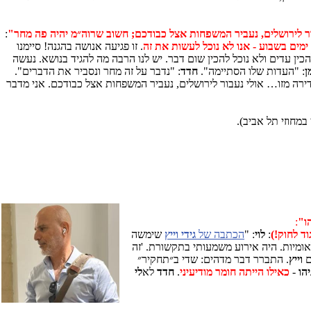
:
. זו פגיעה אנושה בהגנה! סיימנו
ל ב-9). כי אני לוקח הילדים שלי למסגרות. אז לא נוכל להכין עדים ולא נוכל להכין שום דבר. יש לנו הרבה מה להגיד בנושא. נעשה
ן
: "העדות שלו הסתיימה".
חדד
: "נדבר על זה מחר ונסביר את הדברים".
דירה מזו… אולי נעבור לירושלים, נעביר המשפחות אצל כבודכם. אני מדבר
במחוזי תל אביב).
ו"
:
ד לחוק!)
:
לוי
: "
הכתבה של
גידי וייץ
שימשה
אומיות. היה אירוע משמעותי בתקשורת. 'זה
וייץ
.
התברר דבר מדהים: שדי ב״תחקיר״
יהו
-
כאילו הייתה חומר מודיעיני
.
חדד
לא
לי