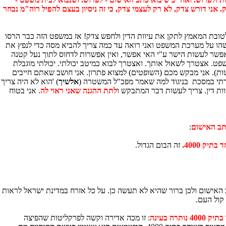
 אני דורש צדק, לא רק לעצמי צדק, כי זה ניסיון בעצם להפיל רוה"מ נבחר
לטובת המאמץ לתקן את עיוות הדין ולחפש צדק! אז במשפט הזה כבר הרסו
משהו על מערכת המשפט ואני רואה עד כמה צריך להביא מסה כדי לנפץ את
אפשר לעשות הישר ע"י האי אפשר, ואין אפשרות לדחוס לתוך נעל קטנה
פט. אצטרך לשאול אותך. ואצטרך לבוא כמיטב יכולתי. יכולתי מוגבלת
ות). אני מבקש מכם (השופטים) למצוא פתרון. אני חושב שאתם חייבים
מדתי במסכת בניגוד למה שאמר מפכ"ל המשטרה (
אלשיך
) 'הוא לא היה צריך
וות דין. צריך לעשות דבר המתבקש ו
לתת ההגנה שאני ראוי לה
. אני בטוח
:
ק 4000.
זה הבום הגדול.
אישום ולכן ברור שהיא לא תעשה כן. על כל אזרח במדינת ישראל לראות
קול העם.
 בעינה
: זו מכה אדירה וקשה לפרקליטות שהפיצה