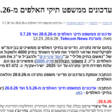
עדכונים ממשפט תיקי האלפים מ-28.6.26 ועד 5.7.26
דף הבית
>>
חדשות
>>
חדשות מקומיות
>> עדכונים ממשפט תיקי האלפים מ-28.6.26 ועד 5.7.26
עדכונים ממשפט תיקי האלפים מ-28.6.26 ועד 5.7.26
מאת:
מערכת
Telecom News
, 28.6.26, 12:23
בתום עדות נתניהו, הדיונים בתיקי האלפים ממשיכים בביהמ"ש 
של "נאשם בתיק פלילי" וב"
ניגוד עיניינים
" ולהגביל עי"כ את פעו
האלפים. כ"כ, 2
משפטי הצוללות
(
תיק 3000
) ממשיכים גם הם.
עלות תפירת תיקי נתניהו-עד יוני 2025: ישיר+עקיף: כ- 67.472 מיליארד ₪ (!) -
האלפים.
הכתבה:
עדכונים ממשפט תיקי האלפים מ-5.5.26 ועד 26.6.26
בתיקי האלפים -
כאן
.
28.6.26:
א
.
אלי ציפורי
פרסם בבלוג שלו כתבה תחת הכותרת: ההחלטות החריגות של
יתרון גדול לפרקליטות שנהנית ממשאבים בלתי מוגבלים.
מחר (ב')
אמור להתק