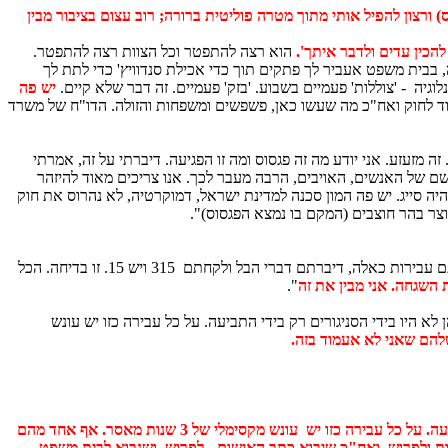
) ורצון להפיל אותי מתוך מטרה פוליטית ברורה; רוב עצום בציבור מבין
הוא רצה להתפטר וכל הצוות רצה להתפטר.
 בבית משפט אעביר לך פתקים תוך כדי אכילת סנדוויץ' כדי לתת לך
וגיה - 'צוללות' פעמיים בשבוע. 'בזק' פעמיים. זה דבר שלא קיים.
יש פה
ד לחוק ואח"כ מה שעשו כאן, פשפשים ומשפחות והזולה. הדו"ח של משרד
-15-20. לא ספרתי וגם הם מתנפצים. ואחרי הגיע הפגסוס. זה מזעזע. אני יודע מה זה פגסוס ומה זו הפגיעה. דיברתי על זה, אמרתי
נפשם של האנשים, האויבים, הרבה מעבר לכך. אנו צריכים מאוד להיזהר
היה סייג. יש פה המון סכנה למדינת ישראל, דמוקרטיה, לא נהרוס את חוק
נוצר בהר חוצבים (המקם בו נמצא הפגסוס)".
: 'מעולם לא רצנו כל כך מהר בתיק שחיתות'. אני אומר מעולם לא עשיתי דברים כאלה. מעולם לא! המצאתם עבירות כאלה, דיברתם דברי הבל ולקחתם 315 ויש 15. זו בדיחה. הכל
 השגחה. אני מבין את זה
".
551 הקלטות לא חוקיות, הן לא היו בידי הסניגורים רק בידי התביעה. על כל עבירה כזו יש עונש
שלהם שאני לא אעמוד בזה.
במשך תקופת החקירות שלי היו מאות הדלפות לא חוקיות. החומר לא היה בידי הסניגורים ורק בידי התביעה. על כל עבירה כזו יש עונש מקסימלי של 3 שנות מאסר. אף אחד מהם
ות ולפרוש. ואח"כ שיבוא כתב האישום - לפרוש. ושנבוא לבית משפט -