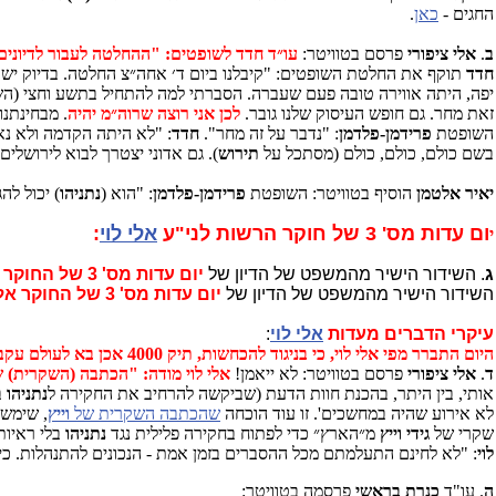
החגים -
כאן
.
ב
.
אלי ציפורי
פרסם בטוויטר:
עו״ד חדד לשופטים: "ההחלטה לעבור לדיונים 5 פעמים בשבוע - פגיעה אנושה בהגנה, חופש העיסוק שלנו גובר: אולי נעבור לירושלים, נעביר המשפחות אצל כבודכם; חשוב שרוה״מ יהיה פה 
חדד
תוקף את החלטת השופטים: "קיבלנו ביום ד׳ אחה״צ החלטה. בדיוק ישבנו
זאת מחר. גם חופש העיסוק שלנו גובר.
לכן אני רוצה שרוה״מ יהיה
. מבחינתנ
השופטת
פרידמן-פלדמן
: "נדבר על זה מחר".
חדד
: "לא היתה הקדמה ולא נאמ
בשם כולם, כולם, כולם (מסתכל על
תירוש
). גם אדוני יצטרך לבוא לירושל
יאיר אלטמן
הוסיף בטוויטר: השופטת
פרידמן-פלדמן
: "הוא (
נתניהו
) יכול לה
ום עדות מס' 3 של חוקר הרשות לני"ע
אלי לוי
:
י
ג
.
השידור הישיר מהמשפט של הדיון של
יום עדות מס' 3 של החוקר אלי לוי
השידור הישיר מהמשפט של הדיון של
יום עדות מס' 3 של החוקר אלי לוי
עיקרי הדברים מעדות
אלי לוי
:
היום התברר מפי אלי לוי, כי בניגוד להכחשות, תיק 4000 אכן בא לעולם עקב
ד
.
אלי ציפורי
פרסם בטוויטר: לא ייאמן!
אלי לוי מודה: "הכתבה (השקרית) של
אותי, בין היתר, בהכנת חוות הדעת (שביקשה להרחיב את החקירה ל
נתניהו
ב
לא אירוע שהיה במחשכים'. זו עוד הוכחה
שהכתבה השקרית של
וייץ
, שימשה את הפר
שקרי של
גידי וייץ
מ״הארץ״ כדי לפתוח בחקירה פלילית נגד
נתניהו
בלי ראיו
לוי
: "לא לחינם התעלמתם מכל ההסברים בזמן אמת - הנכונים להתנהלות. כי
ה
. עו"ד
כנרת בראשי
פרסמה בטוויטר: