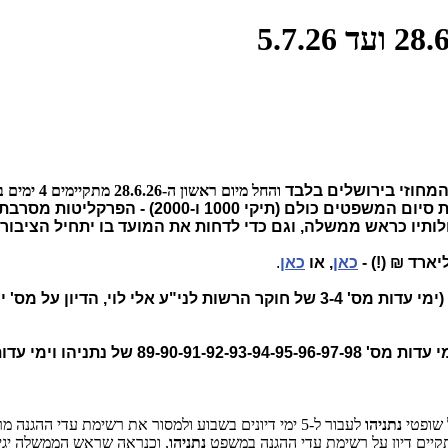
המחוזי בירושלים בלבד
והחל מיום ראשון ה-28.6.26 מתקיימים 4 ימים בשבוע,
לפרקליטות שראוי להסיר את סעיף השוחד בתיק 4000 ולשקול א
לותיו כראש ממשלה, וגם כדי לדחות את המועד בו יתחיל הציבור
כאן
, או
כאן
.
הכתבה עוסקת בעדכונים מדיוני משפט נתניהו מ-28.6.26 והלאה (ימי עדות מס' 3-4 של חוקר הרש
 שופטי
נתניהו
לעבור ל-5 ימי דיונים בשבוע ולמסור את רשימת עדי ההגנה מראש - פוגעות בהגנת
יים דיון על רשימת עדי ההגנה במשפט
נתניהו