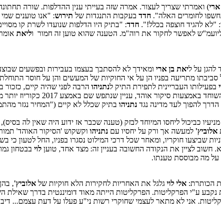
ארי
) ואמרתי שצריך לעצור. אמרה שזה בעייתי ענין ההדלפות. שורה תחתונה
חשפו לחומרים האלה".
חדד
בעקבות התנגדות של
תירוש
: "אנו טוענים שמי
: "לא להגיד חוצפה בכלל!".
חדד
: "בתיק היו הדלפות שנועדו לשרת קו מסויי
ם ליועמ"ש לאפשר לחקור את רוה"מ. הטענה שהוא טוען זה חמור ו
ליאת
אומרת
להגן על ל
יאת בן ארי
ומאידך לא להסתבך בעצמו בעבירות ובפשעים שבוצעו 
 סביבתו מתריעה בפניו הן על אי החוקיות של המעשים והן על חוסר התוחל
י
בפעילותו העבריינית לתפירת התיק ל
נתניהו
הרבה לפני שהיה קיים, כזכור ב
ע 2017 כקוריוז יותר מאשר עבירה אפשרית, קל וחומר שלא ניתן אישור יועמ"ש לחקירה, המשיך
 הדרך להפוך לעד מדינה נגד
נתניהו
בתיק שכלל לא קיים ("המחיר נגזר מהתמ
מניעיו כביכול ליחסו המיוחד לבזק (טענה שכבר אז ידוע היה שאין לה בסיס)
אלוביץ'
למעשה אך ורק על יחסיו עם
נתניהו
וקשקוש 'הסיקור האוהד' תמור
ת שביצעו חוקריו, ומאחר שכל דרכי המילוט נסגרו בפניו, החל לטעון כי בש
 חשוב לציין את הנקודה החשובה בעניין זה: מצד אחד, טוען
לוי
בבטחון גמו
 על מה מבוססת טענתו.
 הכותרת:
אלי לוי
גלגל את האחריות לחקירות הלא חוקיות של
אלוביץ'
, בהן
 נקבע ע"י הפרקליטות. הפרקליטות הייתה מאוד דומיננטית בדרך שאילת הש
קליטות. אני לא מתאר לעצמי שחוקרי רשות ני"ע פעלו על דעת עצמם... די