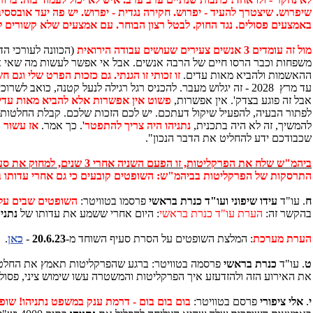
שיפרוש. שיצטרך להעיד - יפרוש. חקירה נגדית - יפרוש. יש פה יעד אובססיב
באמצעים פסולים. נגד החוק. לבטל רצון הבוחר. עם אמצעים שלא קשורים 
מול זה עומדים 3 אנשים צעירים שעושים עבודה הירואית
(הכוונה לעורכי הד
משפחות וכבר הרסו חיים של הרבה אנשים. אבל אי אפשר לעשות מה שאי
ההאשמות ולהביא מאות עדים.
זו זכותי זו הגנתי. גם כזכות הפרט שלי וגם 
עד מרץ 2028 - זה יגלוש מעבר. להכניס רגל רגילה לנעל קטנה, כואב לשרוכים ולנעל. הנעל מתפוצצת. זה בלתי אפשרי. אומר לי
אבל זה פוגע בצדק'. אין אפשרות,
פשוט אין אפשרות אלא להביא מאות עדי ה
לפתור הבעיה, להפעיל שיקול דעתכם. יש לכם הזכות שלכם. קבלת החלטות 
להמשיך, זה לא היה בתכנית,
נתניהו היה צריך להתפטר
'. כך אמר.
אז עשור ו
שכבודכם ידע להחליט את הדבר הנכון".
ביהמ"ש שלח את הפרקליטות, זו הפעם השניה אחרי 3 שנים, למחוק את סעיף השוחד - בתיק 4000
התרסקות של הפרקליטות בביהמ"ש: השופטים קובעים כי גם אחרי עדותו בת ה-98 ימים של נתניהו, לא הוצגו ראיות לשוחד ויש להסיר את האישום מכ
ח
. עו"ד
עידו שיפוני ועו"ד כנרת בראשי
פרסמו בטוויטר:
השופטים שבים על ד
בהקשר זה:
הערת עו"ד כנרת בראשי
: היום אחרי ששמע את עדותו של
נתני
הערת מערכת
: המלצת השופטים על הסרת סעיף השוחד מ-
20.6.23
-
כאן
.
ט
. עו"ד
כנרת בראשי
פרסמה בטוויטר: ברגע שהפרקליטות תאמץ את החלטת 
את האירוע הזה ולהזדעזע איך הפרקליטות והמשטרה עשו שימוש ציני, פסול ו
י
.
אלי ציפורי
פרסם בטוויטר:
בום בום בום - דרמת ענק במשפט נתניהו! שופטי נתנ