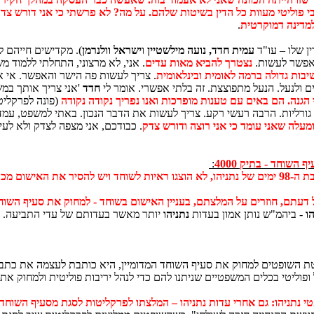
י פוליטי מעוות כל הדין בשיטות שלהם. על מה? לא פרשתי כי אני דורש צדק.
למדינה דמוקרטית
.
ין שלו – עו"ד
עמית חדד, נועה מילשטיין
ו
ישראל וולנרמן
). מקדישים חייהם 
 אפשר לעשות.
נצטרך להביא מאות עדים
. אני, לא מרצוני, התחלתי ללמוד 
חשיבות גדולה ברמה לאומית ובינלאומית
. צריך לעשות פה הישר והאפשר. אי 
חדד
'אני צריך אותך במש
גנה. הם באים עם טענות מופרכות ואנו נפריך נקודה נקודה
(פונה לפרקליט
גורליות. הרבה רעשי רקע. צריך לעשות את הדבר הנכון. באתי למשפט, ע
מעלה שאני עומד כי אני רוצה ודורש צדק
. כבודכם, אני מצפה לצדק ולא לעי
:
תב האישום
עתם, חוזרים על המלצתם, בעניין האישום בשוחד - למחוק את סעיף השוחד בתי
הו
- ביהמ"ש נותן אמון בעדות
נתניהו
יותר מאשר בעדותם של עדי התביעה.
השופטים למחוק את סעיף השוחד המדומיין, היא כותבת לעצמה את כתב ה
פוליטי בכלים המשפטיים שניתנו להם כדי לנהל יריבות פוליטית ולמחוק את 
יהו: גם אחרי עדות נתניהו – המלצתו לפרקליטות לסגת מסעיף השוחד בתיק 4000 נותרה