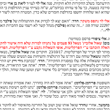
הידעתם? בשלב החקירות הלא חוקיות, פנה
אלי לוי
לעו״ד
ליאת בן ארי
וביקש
סירבה בטענה, כך על פי עדותו בביהמ"ש, ש"זה בעייתי עניין ההדלפות כי הר
שהיא ו/או שלוחיה יחשפו בהדלפת חומרים שלא כדין. המטרה הייתה ליצור 
אלי לוי נתפס משקר
:
חדד
: "האם יצא לך לבדוק את ההתנהלות של
פילבר
מו
22297 שורה 10: ״...זה שהוא (
פילבר
) מנהל קשר לא רשמי עם החברות האחר
לוי.
..״.
ו.
אלי ציפורי
פרסם בטוויטר:
בום!
שאול אלוביץ' נשאל 93 פעמים על נתניהו למרות שלא 
האלה הוכתבו ע"י הפרקליטות, אופי השאלות נקבע ע"י הפרקליטות. הפרקל
מותר לפי הנייר של הפרקליטות. 23/10/17 חוקרים את
שאול אלוביץ',
נשאל 93 פעמים על רוה"מ. מי אחראי לתזה ש
לתזה ש
שאול
שוחח עם רוה"מ על הרגולציה והשיחות עם הנשים שעלה עניין
זכרתי ששאלות אלה עלו במסגרת החקירה".
חדד
: "בכתבת
גידי וייץ
יש התיי
שהגדרים (לשאלות) ניתנו ע"י הפרקליטות".
חדד
: "אתה אבי התיאוריה, אתה 
כותב מכתבים בנושא, מפיק חומרים בלי אישור יועץ וטוען שזה שוחד, הולך ל
לא בנוכחותי. אולי הועבר בכתב".
השופטת
פרידמן-פלדמן:
"אתה אומר לא היה בחדרך. זאת אומרת שאתה יוד
הוכתבו ע"י הפרקליטים". השופטת
פרידמן-פלדמן
: "נתנו להם רשימת נושא
דברים. אז אתה לא יודע ולכן אני שואלת".
לוי
: "אופי השאלות נקבע ע"י הפ
האישור. נכנסים לאזור מאוד רגיש. ככל שזכור לי, ואני אומר זאת בזהירות,
בהמשך
, אחרי ש
חדד
שואל אותו שוב ושוב על החריגה מהאיסור לא לחקור את
ככל שיש חריגה, הדבר לא נעשה על דעתי וודאי גם לא בידיעתי... זו היית