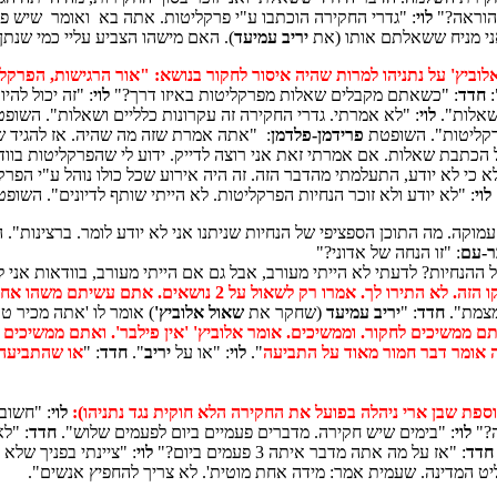
 הוראה?"
לוי
: "גדרי החקירה הוכתבו ע"י פרקליטות. אתה בא ואומר שיש פה
אני מניח ששאלתם אותו (את
יריב עמיעד
). האם מישהו הצביע עליי כמי שנ
וביץ' על נתניהו למרות שהיה איסור לחקור בנושא: "אור הרגישות, הפרקליט
"
חדד
: "כשאתם מקבלים שאלות מפרקליטות באיזו דרך?"
לוי
: "זה יכול לה
שאלות".
לוי
: "לא אמרתי. גדרי החקירה זה עקרונות כלליים ושאלות". השופ
רקליטות". השופטת
פרידמן-פלדמן
: "אתה אמרת שזה מה שהיה. אז להגיד שלא
 על הכתבת שאלות. אם אמרתי זאת אני רוצה לדייק. ידוע לי שהפרקליטות בו
 כי לא יודע, התעלמתי מהדבר הזה. זה היה אירוע שכל כולו נוהל ע"י הפרק
לוי
: "לא יודע ולא זוכר הנחיות הפרקליטות. לא הייתי שותף לדיונים". השופ
מוקה. מה התוכן הספציפי של הנחיות שניתנו אני לא יודע לומר. ברצינות".
ר-עם
: "זו הנחה של אדוני?"
ל ההנחיות? לדעתי לא הייתי מעורב, אבל גם אם הייתי מעורב, בוודאות אני ל
ירו לך. אמרו רק לשאול על 2 נושאים. אתם עשיתם משהו אחר"
מצמת".
חדד
: "
יריב עמיעד
(שחקר את
שאול אלוביץ'
) אומר לו 'אתה מכיר ט
כים לחקור. וממשיכים. אומר אלוביץ' 'אין פילבר'. ואתם ממשיכים לחקור את תיק 4000.
אומר דבר חמור מאוד על התביעה
".
לוי
: "או על
יריב
".
חדד
: "
או שהתביעה 
נוספת שבן ארי ניהלה בפועל את החקירה הלא חוקית נגד נתניהו):
לוי
: "חשוב
ה?"
לוי
: "בימים שיש חקירה. מדברים פעמיים ביום לפעמים שלוש".
חדד
: "ל
חדד
: "אז על מה אתה מדבר איתה 3 פעמים ביום?"
לוי
: "ציינתי בפניך שלא
 המדינה. שעמית אמר: מידה אחת מוטית'. לא צריך להחפיץ אנשים".