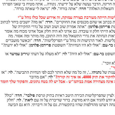
 חריגה, הדבר נעשה שלא על ידיעתי. נקודה... אתה מטיח בי שאני הפרתי
תן השאלות האלה?"
חדד
: "אתה בורח".
לוי
: "נראה לי שאתה בורח".
ות הייתה מעורבת בצורה עמוקה, זה אירוע שכל כולו נוהל ע"י
יות בכתב או שהם מכנסים את החוקרים".
חדד
: "אז מה? יושבים ביחד לכתוב
טת
פרידמן-פלדמן
: "אתה אמרת שוב ושוב ושוב על גדרי החקירה של
 הייתי חלק זו עובדה. גם אדוני לא היה חלק אבל אדוני מכוח מה אומר
ודאות הנחתה את גדרי התשאול מה היה התוכן, מה מותר ומה אסור. מה
ליטות. לאור הרגישות זה נוהל ע"י הפרקליטות".
חדד
: "וכאשר מועברים
ט
בר-עם
: "אולי לא היו הנחיות?" השופטת
פרידמן-פלדמן
: "אולי לא ידעת?"
 השופט
בר-עם
: "אולי לא היה?"
לוי
: "לא מעלה על דעתי ש
יריב עמיעד
או
א זוכר".
.
ענות של
נתניהו
...', זה כל מה שלא הותר לכם לפי הנחיות התביעה".
לוי
: "אז
 אז איך זה קורה?
"
לוי
: "אם מדובר
אינה מצהירה אמת בביהמ"ש - אבל יש לה בטח נתונים. והפקוד שלך חומד
 לציין שהפרקליטות הכירה היטב ראיות בתיק וגרסת
פילבר
".
חדד
: "כולל
א יודע להגיד אם היא מודעת. ברור שדיברת על זה עם
ליאת
".
לוי
: "חלק
 נחה דעתנו מהדלפות שהיו בתקשורת. גם על זה דיברתי. היא גם הביעה