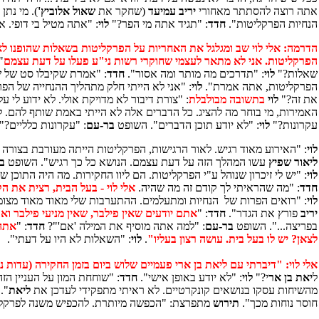
אתה רוצה להסתתר מאחורי
יריב עמיעד
(שחקר את
שאול אלוביץ'
). מי נתן
הנחיות הפרקליטות".
חדד
: "תגיד אתה מי הפר?"
לוי
: "אתה מטיל בי דופי. 
הדרמה: אלי לוי שב ומגלגל את האחריות על הפרקליטות בשאלות שהופנו לאל
הפרקליטות. אני לא מתאר לעצמי שחוקרי רשות ני"ע פעלו על דעת עצמם
:
שאלות?"
לוי
: "תדרכים מה מותר ומה אסור".
חדד
: "אמרת שקיבלו סט של 
הפרקליטות, אתה אמרת".
לוי
: "אני לא הייתי חלק מתהליך ההנחייה של הפ
את זה?"
לוי
בתשובה מבולבלת
: "צורת דיבור לא מדויקת אולי. לא ידוע לי
האמירות, מי בוחר מה להציג. כל הדברים אלה לא הייתי באמת שותף להם. לא
עקרונות?"
לוי
: "לא יודע תוכן הדברים". השופט
בר-עם
: "עקרונות כלליים?"
לוי
: "האירוע מאוד רגיש. לאור הרגישות, הפרקליטות הייתה מעורבת בצורה ע
ליאור שפיץ
עשו המהלך הזה על דעת עצמם. הנושא כל כך רגיש". השופט
ב
לוי
: "יש לי זיכרון שנוהל ע"י הפרקליטות. הם ליוו החקירות. מה היה התוכן ש
חדד
: "מה שהראיתי לך קודם זה מה שהיה.
אלי לוי - בעל הבית, רצית את הקו הזה. לא הת
לוי
: "רואים הפרות של הנחיות ומתעלמים. ההתערבות שלי מאוד מאוד מצו
יריב
פורץ את הגדר".
חדד
: "
אתם יודעים שאין פילבר, שאין מניעי פילבר ואתם ממשי
בפריצה...". השופט
בר-עם
: "למה אתה מוסיף את המילה 'אם'"?
חדד
: "
אתה 
לצאן? יש לו בעל בית. עושה רצון בעליו"
.
לוי
: "השאלות לא היו על דעתי".
אלי לוי: "דיברתי עם ליאת בן ארי פעמיים שלוש ביום בזמן החקירה (עדות 
ל
יאת בן אר
י?"
לוי
: "לא יודע באופן אישי".
חדד
: "שוחחת המון על העניין הז
מהשיחות עסקו בנושאים קונקרטיים. לא ראיתי מתפקידי לעדכן את
ליאת
".
חוסר נוחות מכך".
תירוש
מתפרצת: "הכפשה מיותרת. להכפיש משנה לפרקליט