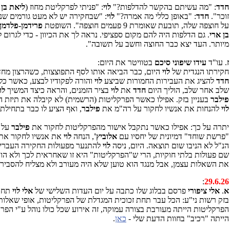
חדד
: "מה עשיתם בהקשר להדלפות?"
לוי
: "פניתי לפרקליטת מחוז (
ליאת בן 
זוכר".
חדד
: "באופן כללי מה אמרה?"
לוי
: "שבחקירה יש לא מעט גורמים שנ
על חוצפה שלה, תובעת שאומרת 9 פעמים חוצפה". השופטת
פרידמן-פלדמן
בן ארי
. גם הדלפות היה להם מקום ספציפי. נראה לך את הכיוון - כדי לגרו
מיותר. העד יצא כבר החוצה וחשב על תשובה".
ז
. עו"ד
עידו שיפוני סיכם
בטוויטר את היום:
חקירתו הנגדית של
לוי
היום, כבר הביאה אותו לסף התפוצצות, כשהרצון מחד 
חדד
להציג את העבירות החמורות שביצע
לוי
והורה לפקודיו לבצע, כאשר כל
שלב אחר שלב, הוליך היום
חדד
את
לוי
בציר הזמנים, והראה כיצד המשיך
לו
פילבר
בעניין בזק. אפילו כאשר הפרקליטות (הרשמית) לא קיבלה את תיזת השוחד באמצעות סיקור אוהד, עניין שנתפש שם באמצ
לוי
להנחות את אנשיו לחקור על רה"מ את
פילבר
, ואף הציע לו כבר בתחילת
יתרה על כך: אפילו כאשר נתקבל אישור מהפרקליטות לחקור את
פילבר
על 
"פרשת שוחד" דמיונית של יחסיו עם
אלוביץ'
, הנחה
לוי
את אנשיו לחקור את
הנ"ל לא הניבו שום תוצאה. היום, ניסה
לוי
להתנער מפעולות החקירה העבריניו
שם פעולות בלתי חוקיות, הרי ש"הפרקליטות" היא זו שאחראית לכך ולא הוא.
את השאלות עצמן, אבל מנגד הוא טוען שלא היה מעורב ולא מצליח להסביר
:
29.6.26
א
.
אלי ציפורי
פרסם בבלוג שלו כתבה על יום העדות השלישי של
אלי לוי
תחת
בזק רשות ני"ע: הכל עבר תחת זכוכית המגדלת של הפרקליטות, אופי שאלות
הפרקליטות הייתה מעורבת בצורה עמוקה, זה אירוע שכל כולו נוהל ע"י הפר
הייתה "רכיב" בחוות הדעת שלי -
כאן
.