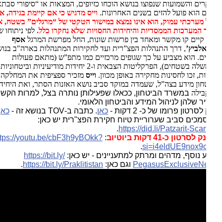
ים והשמועות שנפוצו בנושא הוכחו כזיופים, המצאות או “סיפורי סבתא”
 הוא פועל להזים בשנים האחרונות.
וייס מדגיש כי אם קיימת בגידה, או
מערכתי עמוק, הוא אינו נמצא במישור הטקטי של “מרגלים” בשטח, אלא
 המערכות הממסדיות והיחידות החסויות שלא נחקרו כלל.
לפי ניתוחו של
 קיים קו מקשר ומאחד בין פרשות שונות, החל מפרשת המרגל
אסף
לביץ’
, דרך התנהלות הפצ”רית ועד לחקירות המתנהלות בארה"ב בנושא
ם. הוא מצביע על כך שגופים מרכזיים כמו מתפ”ש (מתאם פעולות
הממשלה בשטחים), הפרקליטות הצבאית ו-2 יחידות מודיעיניות וביטחוניות
ות, זכו לחסינות מחקירה באופן מכוון.
וייס
מזכיר ספציפית את המחלקה
חון מידע בצה”ל, שעמדה במוקד סביב נושא האזנות הסתר, ואת היחידה
בילה
במשרד הביטחון, ככאלו שפעילותן נותרה בצל, למרות הקשר
ר שלהן לניהול המידע והביטחון הלאומי.
לסרטון פרומו של כ- 2 דקות -
כאן
. כתבה ב-TOV בנושא זה -
כאן
.
כים סביב שערוריית טיוח חקירת הפצ"רית יש כאן:
.
https://did.li/Patzarit-Sca
סרטון כ-41 דקות ביוטיוב
:
https://youtu.be/cbF3h9yBOkk?
.
si=i4eldUE9nox9
 נוסף, מדהים ומרתק למתעניינים - יש כאן:
https://bit.ly/
PegasusExclusiveN
וגם כאן:
https://bit.ly/Praklitistan
.