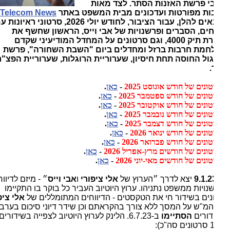
י פרשת האזנות הסתר. לצד מאות
ות מפורטות ועדכונים מבית המשפט באתר
Telecom News
,
מובאים להלן, עבור הציבור, לחודש יולי 2026, סרטוני ראיונות עם
חים, הסברים ופרשנויות של אבי וייס, הראשון שחשף את
תפירת תיק 4000, וגם סרטונים על המחדל המודיעיני שקדם
חמת חרבות ברזל ומחדלים ביום "השבת השחורה", פרשת
ול החוסה תחת חיסיון, שערוריית הרוגלות, שערוריית הפצ"רית
.
נים של חודש אוגוסט 2025
-
כאן
.
ונים של חודש ספטמבר 2025
-
כאן
.
נים של חודש אוקטובר 2025
-
כאן
.
נים של חודש נובמבר 2025
-
כאן
.
נים של חודש דצמבר 2025
-
כאן
.
נים של חודש ינואר 2026
-
כאן
.
נים של חודש פברואר 2026
-
כאן
.
ונים של חודשים מרץ-אפריל 2026
-
כאן
.
נים של חודשים מאי-יוני 2026
-
כאן
.
9.1.2
יצא לדרך ״הערוץ של
אלי ציפורי
ו
אבי וייס
״ - מיזם לדיווחים
נויות ממשפט נתניהו. ערוץ היוטיוב העביר כל בוקר בו התקיימו
נים בשידור חי את הטקסטים - הדיווחים המתומללים של
אלי ציפורי
מ"ש על המסך ללא צורך בהקראתם וכן שידר דיוני סיכום בערבים.
דורים
הסתיימו
ב-6.7.23. הלינק לערוץ היוטיוב לצפייה בשידורים