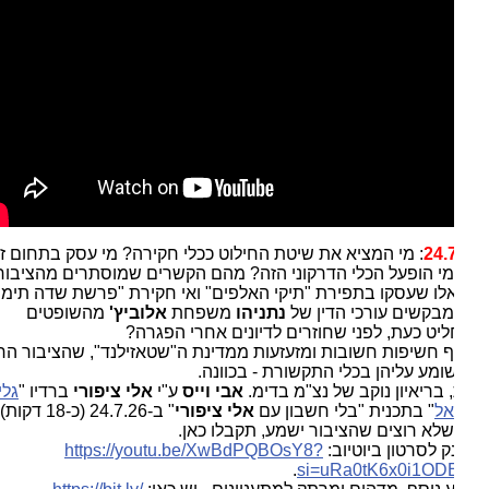
24.
: מי המציא את שיטת החילוט ככלי חקירה? מי עסק בתחום זה
מי הופעל הכלי הדרקוני הזה? מהם הקשרים שמוסתרים מהציבור
אלו שעסקו בתפירת "תיקי האלפים" ואי חקירת "פרשת שדה תימן"?
בקשים עורכי הדין של
נתניהו
משפחת
אלוביץ'
מהשופטים
יט כעת, לפני שחוזרים לדיונים אחרי הפגרה?
 חשיפות חשובות ומזעזעות ממדינת ה"שטאזילנד", שהציבור הרחב
ומע עליהן בכלי התקשורת - בכוונה.
 בריאיון נוקב של נצ"מ בדימ.
אבי וייס
ע"י
אלי ציפורי
ברדיו "
גלי
אל
" בתכנית "בלי חשבון עם
אלי ציפורי
" ב-24.7.26 (כ-18 דקות). כל
לא רוצים שהציבור ישמע, תקבלו כאן.
ק לסרטון ביוטיוב:
https://youtu.be/XwBdPQBOsY8?
.
si=uRa0tK6x0i1OD