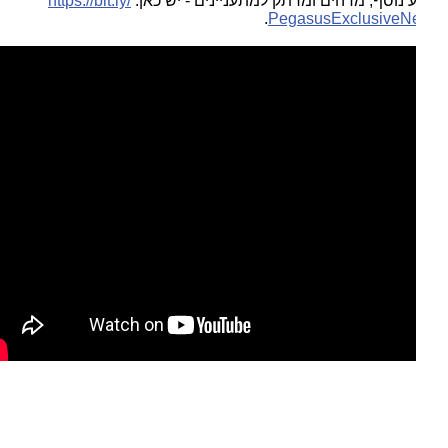
 נוסף, מדהים ומרתק למתעניינים - יש כאן:
https://bit.ly/
.
PegasusExclusiveN