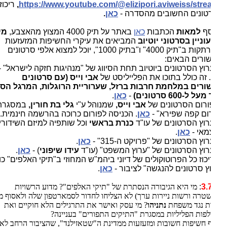
https://www.youtube.com/@elizipori.aviweiss/str
,
ריכוז של
ונים החשובים מהסדרה -
כאן
.
סף
למאות
הכתבות
כאן
באתר על תיק 4000 המצוץ מהאצבע,
מי
ניין בסרטוני יוטיוב
המביאים את עיקרי החשיפות המזעזעות
 ב"תיק 4000" ו"בתיק 1000"
, יוכל למצוא אלפי סרטונים
ורים הבאים:
רוץ הסרטונים ביוטיוב תחת הסיווג של "מנהיגות חזקה לישראל" -
. זה כולל בתוכו את הפלייליסט של
אבי וייס (עם סרטונים
רים במלחמת חרבות ברזל, שערוריית הרוגלות, המרגל הסודי
מעל ל-600 סרטונים
)
-
כאן
.
ורום הסרטונים של
אבי וייס,
שמנוהל ע"י
גלי בת חורין,
במסגרת
ום קפה שפירא" -
כאן
. הכניסה לפורום כרוכה בהרשמה חינמית.
רוץ הסרטונים של עו"ד
כנרת בראשי
וכל שותפיה למיזם השידורים
אי -
כאן
.
רוץ הסרטונים של "פרויקט ה-315" -
כאן
.
רוץ הסרטונים של "ערוץ המשפט" (עו"ד
עידו שיפוני
) -
כאן
.
יכוז כל הפרוטוקולים של דיוני ביהמ"ש המחוזי ב"תיקי האלפים" כולל
ץ סרטונים להנגשה" לציבור -
כאן
.
3.
:
מי היא הגיבורה הנסתרת של "תיקי האלפים"? מדוע הרשויות
טרה ורשות ניירות ערך) לא הצליחו לחדור לסמארטפון שלה ולאסוף ממנו
ת נגד משפחת
נתניהו
? מי עסק ואישר את התרגילים הלא חוקיים ואת
פות הפליליות במסגרת "התיקים התפורים" בעניינה?
 חשיפות חשובות ומזעזעות ממדינת ה"שטאזילנד", שהציבור הרחב לא