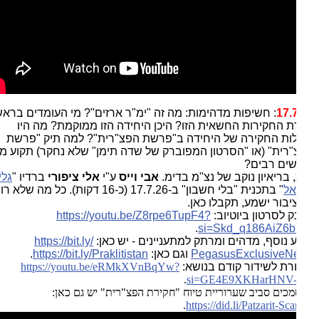
17.
: חשיפות מדהימות: מה זה "ימ"ר ארזים"? מי העומדים בראש
ת החקירות החשאית הזו? היכן היחידה הזו ממוקמת? מה היו
ות החקירה של היחידה ב"פרשת הפצ"רית"? למה תיק "פרשת
רית" (או "הסרטון המפוברק של שדה תימן" שלא נחקר) תקוע מזה
ים רבים?
 בריאיון נוקב של נצ"מ בדימ.
אבי וייס
ע"י
אלי ציפורי
ברדיו "
גלי
אל
" בתכנית "בלי חשבון" ב-17.7.26 (כ-16 דקות). כל מה שלא רוצים
בור ישמע, תקבלו כאן.
ק לסרטון ביוטיוב:
https://youtu.be/Z8rpe6TupF4?
.
si=Skd_q186AiZ6b
 נוסף, מדהים ומרתק למתעניינים - יש כאן:
https://bit.ly/
PegasusExclusiveN
וגם כאן:
https://bit.ly/Praklitistan
.
רת לשידור קודם בנושא:
https://youtu.be/eRMkXVnBqYw?
.
si=GE4E9XKHarHNV
כים סביב שערוריית טיוח "חקירת הפצ"רית" יש גם כאן:
.
https://did.li/Patzarit-Sc