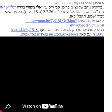
 עליהן בכלי התקשורת - בכוונה.
 בריאיון נוקב של נצ"מ בדימ.
אבי וייס
ע"י
אלי ציפורי
ברדיו "
גלי ישראל
"
ית "בלי חשבון עם אלי
ציפורי
" ב-3.7.26 (כ-18 דקות). כל מה שלא רוצים
בור ישמע, תקבלו כאן.
ק לסרטון ביוטיוב:
https://youtu.be/7gG8LQc54po?
.
si=wutxkRFStmiKS
 נוסף, מדהים ומרתק למתעניינים - יש כאן:
https://bit.ly/IRIS-
ALOV
וגם כאן:
PegasusExclusiveNews
https://bit.ly/
.