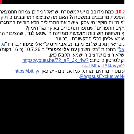
10.
: כמה מדובבים יש למשטרת ישראל? מהיכן צמחה ההמצאה
פעלת מדובבים במשטרה? האם מה שביצעו המדובבים ב"תיקי
ים" זה חוקי? מי עסק ואישר את התרגילים הלא חוקיים במסגרת
קים התפורים" שנתפרו ונתפרים בעיקר נגד הימין?
 חשיפות חשובות ומזעזעות ממדינת ה"שטאזילנד", שהציבור הרחב
ומע עליהן בכלי התקשורת - בכוונה.
 בריאיון נוקב של נצ"מ בדימ.
אבי וייס
ע"י
אלי ציפורי
ברדיו "
גלי
אל
" בתכנית "בלי חשבון עם
אלי ציפורי
" ב-10.7.26 (כ-16 דקות). כל
לא רוצים שהציבור ישמע, תקבלו כאן.
ק לסרטון ביוטיוב:
https://youtu.be/72_aF_Jx_4w?
.
si=LMf5aTAktavyy
 נוסף, מדהים ומרתק למתעניינים - יש כאן:
https://bit.ly/
.
PegasusExclusiveN