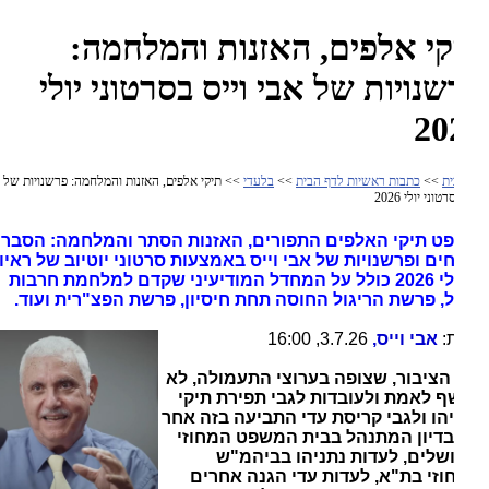
קי אלפים, האזנות והמלחמה:
נויות של אבי וייס בסרטוני יולי
20
ית
>>
כתבות ראשיות לדף הבית
>>
בלעדי
>> תיקי אלפים, האזנות והמלחמה: פרשנויות של אבי
טוני יולי 2026
ט תיקי האלפים התפורים, האזנות הסתר והמלחמה: הסברים,
חים ופרשנויות של אבי וייס באמצעות סרטוני יוטיוב של ראיונות
ב-יולי 2026 כולל על המחדל המודיעיני שקדם למלחמת חרבות
, פרשת הריגול החוסה תחת חיסיון, פרשת הפצ"רית ועוד.
:
אבי וייס,
3.7.26, 16:00
הציבור, שצופה בערוצי התעמולה, לא
 לאמת ולעובדות לגבי תפירת תיקי
הו ולגבי קריסת עדי התביעה בזה אחר
בדיון המתנהל בבית המשפט המחוזי
שלים, לעדות נתניהו בביהמ"ש
זי בת"א, לעדות עדי הגנה אחרים