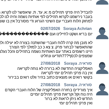
להבדיל היה פרקי תהילים מ :א. עד. ת. שיאפשר לנו לקרוא ה
בעבר נירשמנו לקרוא תהילים לפי אותיות נשמה והיה לנו ל
למחוק הלוח העברי עם השינוי הגרוע ודי מסורבל אין בו ש
02/07/2026
Soraya Achrian
יום בריא ושקט לחיילינו ועם �������
לא מובן מה קרה ללוח העברי שהשתנה בצורה לא יעילה ולא מ
שהתאפשר לבחור פרק. צ צא כ כב למזלך לפי הצורך
היינו רשומים באתר עם האותיות נשמה בתהילים והכל נעלם
שמצפים לכסף???תודיעו ונחליט
סוראיה. Soraya
27/08/2018
האפליקציה החדשה לא ברורה לא נוחה לקריאה
אין בה פרקי תהילים יומי לקריאה
בקושי רואים או מוצאים כתוב בהיר וולט רואים בבירור
סוראיה. Soraya
27/08/2018
איך מורידים בחזרה האפליקציה של הלוח העברי הקודם
היה נוח וקל וקריאת פרקי תהילים יומיים
החדש לא ניתן לראות לא ברור
ואין פרקי תהילים יומי