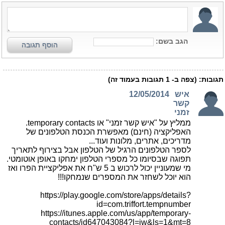
הגב בשם:
הוסף תגובה
תגובות:
(צפה ב-
1
תגובות בעמוד זה)
איש
12/05/2014
קשר
זמני
ממליץ על "איש קשר זמני" או temporary contacts.
האפליקציה (חינם) מאפשרת הכנסת הטלפונים של
מדריכים, אתרים, מלונות ועוד...
לספר הטלפונים הרגיל של הטלפון אבל בצירוף לתאריך
תפוגה שבסיומו כל מספרי הטלפון ימחקו באופן אוטומטי.
מי שמעוניין יכול לרכוש ב 5 ש"ח את אפליקציית הפרו ואז
הוא יוכל לשחזר את המספרים שנמחקו!!!
https://play.google.com/store/apps/details?
id=com.triffort.tempnumber
https://itunes.apple.com/us/app/temporary-
contacts/id647043084?l=iw&ls=1&mt=8