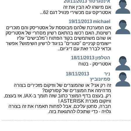
אינטגרטור
20/11/2013
אם מישהו לא הבין את זה
אסטריקס עם מכשירי פנוויל דגם 62...
19/11/2013
michael
אם המערכת שלהם מבוססת על אסטריסק והם מוכרים
רשיונות, האם רכשו בהתאם רשיון מסחרי של אסטריסק
או שהם משתמשים בקוד הפתוח ו"מלבישים" עליו
יישומים קניניים "סגורים" בניגוד לרשיון השימוש? אפשר
וכדאי לברר זאת עם דיג'יום..
הטלפון
18/11/2013
אסטריסק - בטוח
ניר
18/11/2013
סמיונוביץ
זה רק אני? או שהמוצרים של ווזיקום מזכירים בצורה
מדהימה את המוצרים של קסורקום?
רק, בעצם בדף המוצר כתוב שזה תומך ב-IAX, אז בעצם,
וויזקום מוכרת ASTERISK !
חברה, סחטן עליכם, אבל לפחות תאמרו את זה בצורה
גלויה - כדי שתוכלו להתגאות בזה.