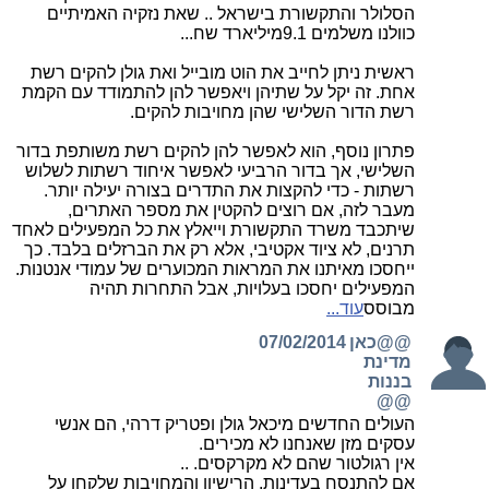
הסלולר והתקשורת בישראל .. שאת נזקיה האמיתיים
כוולנו משלמים 9.1מיליארד שח...
ראשית ניתן לחייב את הוט מובייל ואת גולן להקים רשת
אחת. זה יקל על שתיהן ויאפשר להן להתמודד עם הקמת
רשת הדור השלישי שהן מחויבות להקים.
פתרון נוסף, הוא לאפשר להן להקים רשת משותפת בדור
השלישי, אך בדור הרביעי לאפשר איחוד רשתות לשלוש
רשתות - כדי להקצות את התדרים בצורה יעילה יותר.
מעבר לזה, אם רוצים להקטין את מספר האתרים,
שיתכבד משרד התקשורת וייאלץ את כל המפעילים לאחד
תרנים, לא ציוד אקטיבי, אלא רק את הברזלים בלבד. כך
ייחסכו מאיתנו את המראות המכוערים של עמודי אנטנות.
המפעילים יחסכו בעלויות, אבל התחרות תהיה
מבוסס
עוד...
@@כאן
07/02/2014
מדינת
בננות
@@
העולים החדשים מיכאל גולן ופטריק דרהי, הם אנשי
עסקים מזן שאנחנו לא מכירים.
אין רגולטור שהם לא מקרקסים. ..
אם להתנסח בעדינות, הרישיון והמחויבות שלקחו על