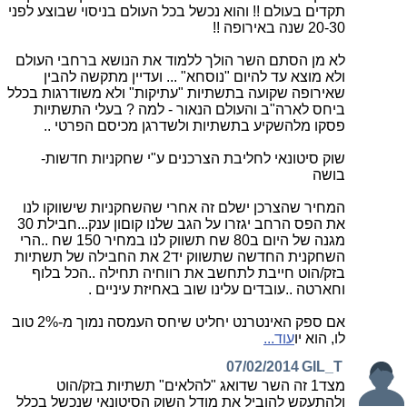
תקדים בעולם !! והוא נכשל בכל העולם בניסוי שבוצע לפני
20-30 שנה באירופה !!
לא מן הסתם השר הולך ללמוד את הנושא ברחבי העולם
ולא מוצא עד להיום "נוסחא" ... ועדיין מתקשה להבין
שאירופה שקועה בתשתיות "עתיקות" ולא משודרגות בכלל
ביחס לארה"ב והעולם הנאור - למה ? בעלי התשתיות
פסקו מלהשקיע בתשתיות ולשדרגן מכיסם הפרטי ..
שוק סיטונאי לחליבת הצרכנים ע"י שחקניות חדשות-
בושה
המחיר שהצרכן ישלם זה אחרי שהשחקניות שישווקו לנו
את הפס הרחב יגזרו על הגב שלנו קוםון ענק...חבילת 30
מגנה של היום ב80 שח תשווק לנו במחיר 150 שח ..הרי
השחקנית החדשה שתשווק יד2 את החבילה של תשתיות
בזק/הוט חייבת לתחשב את רווחיה תחילה ..הכל בלוף
וחארטה ..עובדים עלינו שוב באחיזת עיניים .
אם ספק האינטרנט יחליט שיחס העמסה נמוך מ-2% טוב
לו, הוא יו
עוד...
07/02/2014
GIL_T
מצד1 זה השר שדואג "להלאים" תשתיות בזק/הוט
ולהתעקש להוביל את מודל השוק הסיטונאי שנכשל בכלל