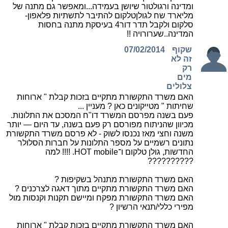
ומדינה ורגולטור שיושן בעמידה...ומאפשר גם מתנה של
מליארד שח לגולןטלקום להתיבר לתשתיות פלאפון-
סלקום ולקבל תדר דור4 בעיסקת מתנה בחסות
המדינה..שערורויה !!
שקוף
07/02/2014
זה לא
רק
מים
צלולים
האם משרד התקשורת מתקיים בזכות קבלת " ארוחות
שחיתות " מטייקונים כאן ? מעניין ...
פעם בשנה מפרסם המשרד דו"ח המסכם את התלונות.
מכיוון שהניתוח מפורסם רק פעם בשנה, עד היום — יותר
משנה וחצי מאז נכנסו לשוק - לא פרסם משרד התקשורת
נתונים רשמיים על מספר התלונות על חברות הסלולר
החדשות, גולן טלקום ו־HOT mobile. !!!! למה
??????????
האם משרד התקשורת מתנהל בשקיפות ?
האם משרד התקשורת מתקיים מתוך דאגה לצרכנים ?
האם משרד התקשורת מפקח ומיישם תקנות וקנסות מול
מפירי כללי/תנאי הרשיון ?
האם משרד התקשורת מתקיים בזכות קבלת " ארוחות