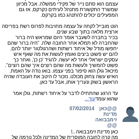
עצמם הוא סתם נייר של פקידי ממשלה. אבל מכיוון
שמשרד התקשורת מתנהל לעיתים כקרקס, אז גם
המפעילים יכולים להתנהג כמו בקרקס.
הוט מובייל לקחה על עצמה מחויבות לפרוס רשת בפריסה
ארצית מלאה בתוך שבע שנים.
בכיר בחברה לשעבר אומר היום שמראש היה ברור
שהחברה לא תמלא אחר החובה שלה. "היה ברור שהם
יחפשו מודל של איחוד רשתות ושהרגולטור יוותר להם.
להם יש פשוט ביצים ואומץ לעשות את מה שאף איש
עסקים ישראלי אחר לא יעשה. להגיד 'כן כן', ואחר כך
פשוט להמשיך ולעשות מה שהם רוצים איך שהם רוצים".
מיכאל גולן הוא סיפור בפני עצמו. בואו נודה על האמת.
האיש עשה צחוק מכולנו. נזכור לו היטב את העובדה שהיה
הראשון בשוק ונעריך אותו, אבל עד כאן.
עד הרגע שהתחילו לדבר על איחוד רשתות, גולן אמר
שהוא עומד
עוד...
@@כאן
07/02/2014
מדינת
זימבבואה
@@
כאן מדינת זימבבואה ..!
מה קרה לחובה המוסרית של המדינה ולכל נורמה של