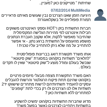
שחיתות " מטייקונים כאן ?מעניין..
07/02/2014
MuItiMedia
היגיעה הזמן שאנו הצרכנים נבין שעושים מאיתנו פראיירים
תמורת פופוליזים זול בשקלואגורה!
חברות התשתית בזק ו־HOT וספקי האינטרנט משווקים
חבילות אינטרנט לפי מהירות הגלישה המקסימלית
שהחיבור מאפשר ללקוח, אלא שקצב העברת הנתונים
מושפע מהעומס על התשתית ברגע נתון. - אי אפשר
להתחייב על מה שלא ניתן להתחייב עליו טכנית !
אותו משרד תקשורת דואג בבריונות פופוליסטית
"להלאים" תשתיות בזק/הוט במסגרת "שוק סיטונאי"
שנכשל בעולם ומודל מוצע ל"שוק סיטונאי" שאין לו תקדים
בעולם .
האם משרד התקשורת מצפה מבעלי מיזמים פרטיים
בזק/הוט שהינם תחת פיקוח הרגולטור והרשות להגבלים
עסקיים להעמיד תשתיותיהם לרשות מתחרים שישווקו יד2
תשתיות אלו לנו הצרכנים ולו רק בכדי לתת "קופונים"
למתחרים ללא תשתיות כאן ?
מדוע שחברות התשתיות בזק/הוט ימשיכו להשקיע
בתשתיות ויתחייבו לצרכנים כאשר בפועל משרד