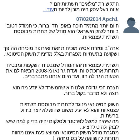
התקשורת "מלאים" תשתיותיהם ?
איזה בעל עסק היה מוכן להיות ת
עוד...
07/02/2014
Apch1
היום יותר מתמיד הוכח באופן חד וברור, כי המודל הטוב
ביותר לשוק הישראלי הוא מודל של תחרות מבוססת
תשתיות עצמאיות.
ארה"ב ומזרח אסיה מוכיחות זאת ואירופה מוכיחה ההיפך
ושקועה בתשתיות מפגרות בגלל מדיניות השוק הסיטונאי.
תשתיות עצמאיות זהו המודל שמבטיח השקעות ומבטיח
תחרות ארוכת טווח. ועדת גרונאו מ-2008 הביאה לנו את
הטעות הגדולה הזו, ועד היום אנחנו מתברברים.
הצרה הכי גדולה שלנו הוא שהמשרד לא יודע מה הוא
רוצה ולא מדבר בקול ברור.
השוק הסיטונאי מנוגד לתחרות מבוססת תשתיות
עצמאיות והוא לא יעיל משום שהוא לא יוצר בידול
ברשתות.
מה שיהיה למשל לפרטנר ולסלקום יהיה בדיוק למה שיש
לבזק ולהוט להציע ,
מסגרת מודל השוק הסיטונאי המוצע כעת איננו מהווה
תחרות להשוואה על בסיס זהה !!