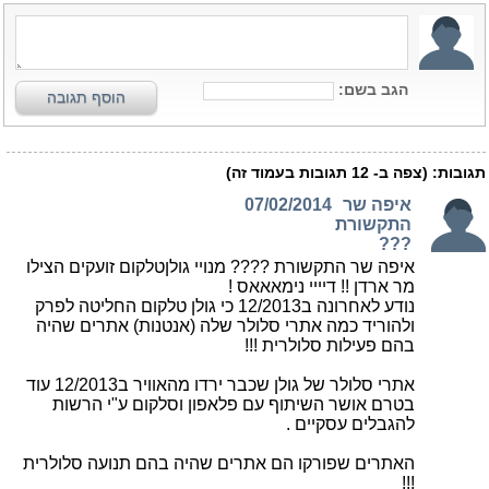
הגב בשם:
הוסף תגובה
תגובות:
(צפה ב-
12
תגובות בעמוד זה)
איפה שר
07/02/2014
התקשורת
???
איפה שר התקשורת ???? מנויי גולןטלקום זועקים הצילו
מר ארדן !! דיייי נימאאאס !
נודע לאחרונה ב12/2013 כי גולן טלקום החליטה לפרק
ולהוריד כמה אתרי סלולר שלה (אנטנות) אתרים שהיה
בהם פעילות סלולרית !!!
אתרי סלולר של גולן שכבר ירדו מהאוויר ב12/2013 עוד
בטרם אושר השיתוף עם פלאפון וסלקום ע"י הרשות
להגבלים עסקיים .
האתרים שפורקו הם אתרים שהיה בהם תנועה סלולרית
!!!