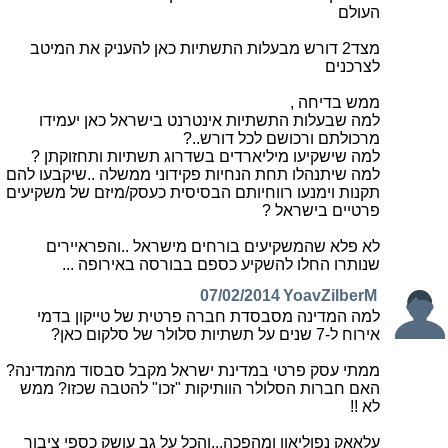
העולם
מצד2 דורש מבעלות התשתיות כאן להעניק את המיטב
לצרכנים
ממש בדיחה ,
למה שבעלות התשתיות אינטרנט בישראל כאן יעמידו
מרכולתם ורכושם לכל דורש..?
למה שישקיעו מיליארדים בשדרוג תשתיות ותחזוקתן ?
למה שיתנהלו תחת הנחיות פקידוני ממשלה ..שיקבעו להם
תקנות וימנעו רווחיותם הבסיסית כעסק/מיזם של משקיעים
פרטיים בישראל ?
לא פלא שהמשקיעים בורחים מישראל ..והפראיירים
שנותרו החלו להשקיע כספם בבורסה באירופה ...
07/02/2014
YoavZilberM
למה המדינה מסבסדת חברה פרטית של טייקון בדמי
אירוח ל-7 שנים על תשתיות סלולר של סלקום כאן?
ממתי עסק פרטי במדינת ישראל מקבל סבסוד מהמדינה?
האם חברות הסלולר הוותיקות "זכו" להטבה שכזו? ממש
לא !!
עלאאק נפוליאון ומהפכה...והכל על גב עושק כספי ציבור