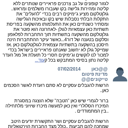
לגזור קופונים על גב צרכנים פראיירים שנותרים ללא
קליטה ומהירות גלישה בקו שעבורו משלמים ומראש..
גולןטלקום מציע ג'ימיקים רבים בכדי "להעלים" את
התקלות הבלתי נסבלות שיש בקו ובאיכות הגלישה
ומסתיר כשנתיים כאן את התעלמותו מהשקעה בפריסת
תשתיות כאן עצמאיות לגולן -לאחרונה הוא פוטר את
גולןטלקום מהשקעה בתשתיות תוך התחברות לפלאפון
וסלקום בטענה של דור4...כאשר עיקר ההתחברות הינה
חיסכון בהשקעה בתשתיות עצמאית לגולןטלקום כאן .אז
שמייקל גולן לא יחשוב שאנחנו פראיירים בישראל בכדי
למכור לנו לוקשים וג'ימיקים חסרי כל תועלת אל מול העדר
קליטה נתון בסיסי המתבקש בכל ק
עוד...
@@כאן
07/02/2014
מדינת פיטום
טייקונים@@
הרשות להגבלים עסקיים לא סתם רועדת לאשר הסכמים
כאן..
ברור לגמרי שיש כאן "הטבה" שלא הוצגה במסגרת
המיכרז הסלולרי ואין כאן למעשה מיכרז שיויוני מלתחילה
..בין המתמודדים .
הרשות להגבלים עסקיים ושר התקשורת יודעים היטב
שמחכה להם תביעות ..כולל מצד החברות הוירטואליות