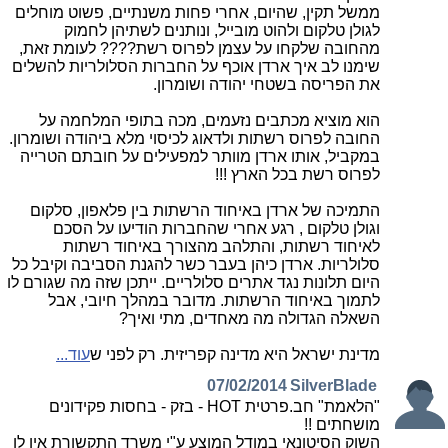
ממשל תקין, שהיום, אחרי פחות משנתיים, פשוט מוחלים
לגולן טלקום ולהוט מובייל, ונותנים לשתיהן לחמוק
מהחובה שלקחו על עצמן לפרוס רשת???? לעומת זאת,
שימנו לב איך ארדן אוכף על החברות הסלולריות להשלים
את הפריסה בשטחי יהודה ושומרון.
הוא מוציא מכתבים נזעמים, מכה בתופי המלחמה על
החובה לפרוס רשתות ולדאוג לכיסוי מלא ביהודה ושומרון.
במקביל, אותו ארדן מוותר למפעילים על חובתם הטרייה
לפרוס רשת בכל הארץ !!!
התמיכה של ארדן באיחוד הרשתות בין פלאפון, סלקום
וגולן טלקום , רגע אחרי שהחברות הודיעו על הסכם
לאיחוד רשתות, והתלהב מהצורך באיחוד רשתות
סלולריות. ארדן כיהן בעבר כשר להגנת הסביבה וקיבל כל
היום תלונות נגד אתרים סלולריים. ייתכן שזה מה שגורם לו
לתמוך באיחוד הרשתות. מדובר במהלך חיובי, אבל
השאלה הגדולה מה מאחדים, מתי ואיך?
מדינת ישראל היא מדינה קפריזית. רק לפני ש
עוד...
07/02/2014
SilverBlade
"הלאמת" חב.פרטית HOT - בזק - בחסות פקידונים
מושחתים !!
השוק הסיטונאי במודל המוצע ע"י משרד התקשורת אין לו