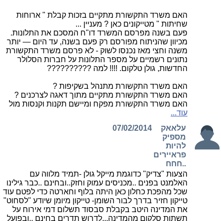
האם משרד התקשורת מתקיים בזכות קבלת " ארוחות
שחיתות " מטייקונים כאן ? מעניין ...
פעם בשנה מפרסם המשרד דו"ח המסכם את התלונות.
מכיוון שהניתוח מפורסם רק פעם בשנה, עד היום — יותר
משנה וחצי מאז נכנסו לשוק - לא פרסם משרד התקשורת
נתונים רשמיים על מספר התלונות על חברות הסלולר
החדשות, גולן טלקום. !!!! למה ??????????
האם משרד התקשורת מתנהל בשקיפות ?
האם משרד התקשורת מתקיים מתוך דאגה לצרכנים ?
האם משרד התקשורת מפקח ומיישם תקנות וקנסות מול
עוד...
עלאאק
07/02/2014
מספיק
להיות
פראיירים
..חחח
הצעות "צדיק" כדוגמת מייקל גולן -תמיד מלווה עם
האלמנט בפנים ..מכניסים עמוק וחזק..ובחינם ..כבר גילינו
שכל מהפכת כחלון כאן היתה בלוף וחארטה כדי לפטם עוד
טייקון חזיר בדרך לבור השומן- טייקון מיומן שיודע "לסחוט"
את המדינה היטב בקבלת סבסוד תשלום דמי אירוח על
תשתות סלקום מהמדינה...לדרוש תדרים בחינם ..ובפועל