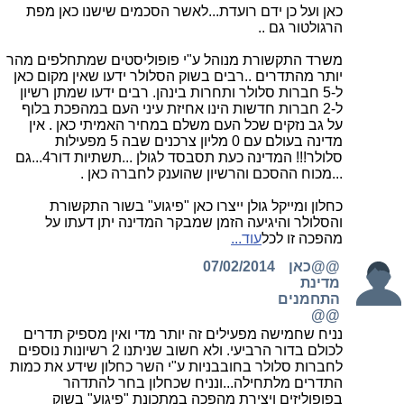
כאן ועל כן ידם רועדת...לאשר הסכמים שישנו כאן מפת
הרגולטור גם ..
משרד התקשורת מנוהל ע"י פופוליסטים שמתחלפים מהר
יותר מהתדרים ..רבים בשוק הסלולר ידעו שאין מקום כאן
ל-5 חברות סלולר ותחרות בינהן. רבים ידעו שמתן רשיון
ל-2 חברות חדשות הינו אחיזת עיני העם במהפכת בלוף
על גב נזקים שכל העם משלם במחיר האמיתי כאן . אין
מדינה בעולם עם 0 מליון צרכנים שבה 5 מפעילות
סלולר!!! המדינה כעת תסבסד לגולן ...תשתיות דור4...גם
...מכוח ההסכם והרשיון שהוענק לחברה כאן .
כחלון ומייקל גולן ייצרו כאן "פיגוע" בשור התקשורת
והסלולר והיגיעה הזמן שמבקר המדינה יתן דעתו על
מהפכה זו לכל
עוד...
@@כאן
07/02/2014
מדינת
התחמנים
@@
נניח שחמישה מפעילים זה יותר מדי ואין מספיק תדרים
לכולם בדור הרביעי. ולא חשוב שניתנו 2 רשיונות נוספים
לחברות סלולר בחובבניות ע"י השר כחלון שידע את כמות
התדרים מלתחילה...ונניח שכחלון בחר להתדהר
בפופוליזים ויצירת מהפכה במתכונת "פיגוע" בשוק